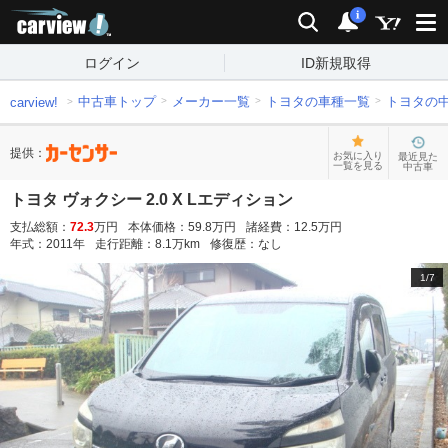
carview!
検索
通知
i
ログイン
ID新規取得
中古車トップ
メーカー一覧
トヨタの車種一覧
トヨタの
carview!
提供：
お気に入り
最近見た
一覧を見る
中古車
トヨタ ヴォクシー 2.0 X Lエディション
支払総額：
72.3
万円
本体価格：
59.8
万円
諸経費：
12.5
万円
年式：
2011
年
走行距離：
8.1
万km
修復歴：
なし
1
/
7