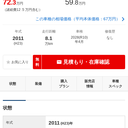
72
59
.3
.8
万円
万円
（諸経費12 .5 万円含む）
この車種の相場価格（平均本体価格：67万円）
年式
走行距離
車検
修復歴
2011
8.1
2028(R10)
なし
年4月
(H23)
万km
無
見積もり・在庫確認
料
購入
販売店
車種
状態
装備
プラン
情報
スペック
状態
2011
年式
(H23)
年