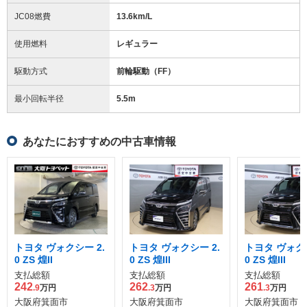
JC08燃費
13.6km/L
使用燃料
レギュラー
駆動方式
前輪駆動（FF）
最小回転半径
5.5
m
あなたにおすすめの中古車情報
トヨタ ヴォクシー 2.
トヨタ ヴォクシー 2.
トヨタ ヴォクシ
0 ZS 煌II
0 ZS 煌III
0 ZS 煌III
支払総額
支払総額
支払総額
242
262
261
.9
万円
.3
万円
.3
万円
大阪府箕面市
大阪府箕面市
大阪府箕面市