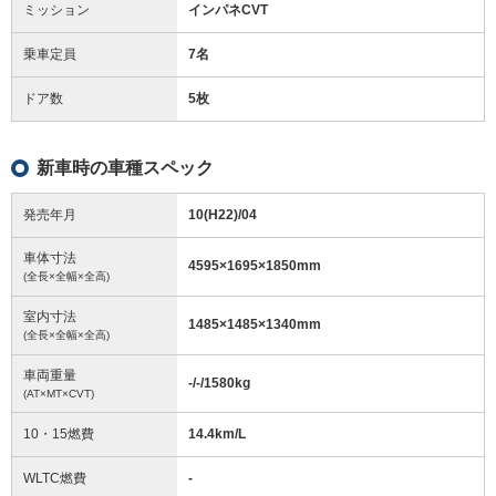
ミッション
インパネCVT
乗車定員
7名
ドア数
5枚
新車時の車種スペック
発売年月
10(H22)/04
車体寸法
4595
×
1695
×
1850
mm
(全長×全幅×全高)
室内寸法
1485
×
1485
×
1340
mm
(全長×全幅×全高)
車両重量
-/-/1580
kg
(AT×MT×CVT)
10・15燃費
14.4km/L
WLTC燃費
-