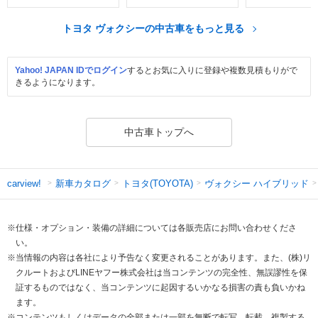
トヨタ ヴォクシーの中古車をもっと見る
Yahoo! JAPAN IDでログイン
するとお気に入りに登録や複数見積もりがで
きるようになります。
中古車トップへ
新車カタログ
トヨタ(TOYOTA)
ヴォクシー ハイブリッド
carview!
※仕様・オプション・装備の詳細については各販売店にお問い合わせくださ
い。
※当情報の内容は各社により予告なく変更されることがあります。また、(株)リ
クルートおよびLINEヤフー株式会社は当コンテンツの完全性、無誤謬性を保
証するものではなく、当コンテンツに起因するいかなる損害の責も負いかね
ます。
※コンテンツもしくはデータの全部または一部を無断で転写、転載、複製する