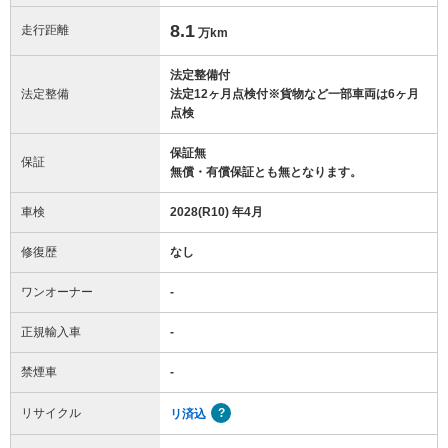
8.1
走行距離
万km
法定整備付
法定整備
法定12ヶ月点検付※貨物など一部車両は6ヶ月
点検
保証無
保証
無償・有償保証とも無となります。
車検
2028(R10) 年4月
修復歴
なし
ワンオーナー
-
正規輸入車
-
禁煙車
-
リサイクル
リ済込