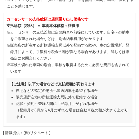
ことを禁じます。
カーセンサーの支払総額は店頭乗り出し価格です
支払総額（税込） ＝ 車両本体価格＋諸費用
※カーセンサーの支払総額は店頭納車を前提にしています。自宅への納車
をご希望された場合などは、別途納車費用がかかります
※販売店の所在する所轄運輸支局以外で登録する際や、車の定置場所、登
録月によって、手数料や税金の額が異なる場合があります。詳しくは販
売店にお問合せください
※車検の切れた車両の場合、車検を取得するために必要な費用も含まれて
います
【ご注意】以下の場合などで支払総額が変わります
自宅などの指定の場所へ陸送納車を希望する場合
販売店所在地の所轄運輸支局以外で登録する場合
商談～契約～登録の間に「登録月」がずれる場合
（登録月が3月から4月にずれる場合は自動車税の額が大きく上がり
ます）
[ 情報提供：(株)リクルート ]