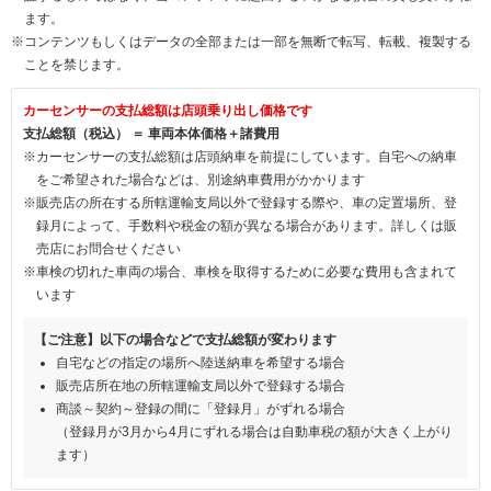
ます。
※コンテンツもしくはデータの全部または一部を無断で転写、転載、複製する
ことを禁じます。
カーセンサーの支払総額は店頭乗り出し価格です
支払総額（税込） ＝ 車両本体価格＋諸費用
※カーセンサーの支払総額は店頭納車を前提にしています。自宅への納車
をご希望された場合などは、別途納車費用がかかります
※販売店の所在する所轄運輸支局以外で登録する際や、車の定置場所、登
録月によって、手数料や税金の額が異なる場合があります。詳しくは販
売店にお問合せください
※車検の切れた車両の場合、車検を取得するために必要な費用も含まれて
います
【ご注意】以下の場合などで支払総額が変わります
自宅などの指定の場所へ陸送納車を希望する場合
販売店所在地の所轄運輸支局以外で登録する場合
商談～契約～登録の間に「登録月」がずれる場合
（登録月が3月から4月にずれる場合は自動車税の額が大きく上がり
ます）