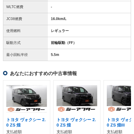
WLTC燃費
-
JC08燃費
16.0km/L
使用燃料
レギュラー
駆動方式
前輪駆動（FF）
最小回転半径
5.5
m
あなたにおすすめの中古車情報
トヨタ ヴォクシー 2.
トヨタ ヴォクシー 2.
トヨタ ヴォクシ
0 ZS 煌
0 ZS 煌
0 ZS 煌III
支払総額
支払総額
支払総額