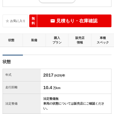
内外装に目立たない多少のキズ、ヘコミが認められる状態です。
内装：
標準的に使用されていて、多少のコゲ、スレ、キズがあります。
無
見積もり・在庫確認
料
外装：
多少のキズ、ヘコミなどがあります。
購入
販売店
車種
状態
装備
プラン
情報
スペック
修復歴：無
この中古車の「車両品質評価書」を見る
状態
2017
年式
(H29)
年
10.4
走行距離
万km
法定整備無
法定整備
車両の状態については販売店にご確認くださ
い。