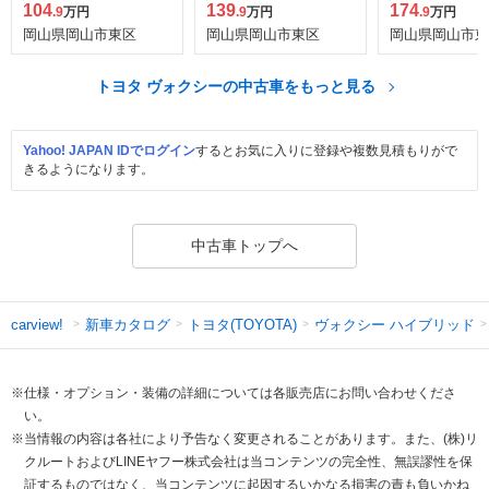
104
139
174
.9
万円
.9
万円
.9
万円
岡山県岡山市東区
岡山県岡山市東区
岡山県岡山市東
トヨタ ヴォクシーの中古車をもっと見る
Yahoo! JAPAN IDでログイン
するとお気に入りに登録や複数見積もりがで
きるようになります。
中古車トップへ
新車カタログ
トヨタ(TOYOTA)
ヴォクシー ハイブリッド
carview!
※仕様・オプション・装備の詳細については各販売店にお問い合わせくださ
い。
※当情報の内容は各社により予告なく変更されることがあります。また、(株)リ
クルートおよびLINEヤフー株式会社は当コンテンツの完全性、無誤謬性を保
証するものではなく、当コンテンツに起因するいかなる損害の責も負いかね