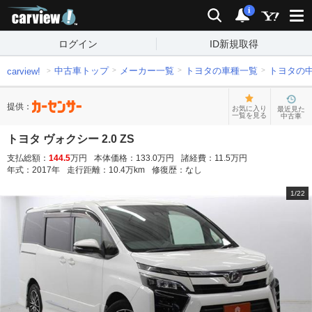
carview!
検索
通知
i
ログイン
ID新規取得
中古車トップ
メーカー一覧
トヨタの車種一覧
トヨタの
carview!
提供：
お気に入り
最近見た
一覧を見る
中古車
トヨタ ヴォクシー 2.0 ZS
支払総額：
144.5
万円
本体価格：
133.0
万円
諸経費：
11.5
万円
年式：
2017
年
走行距離：
10.4
万km
修復歴：
なし
1
/
22