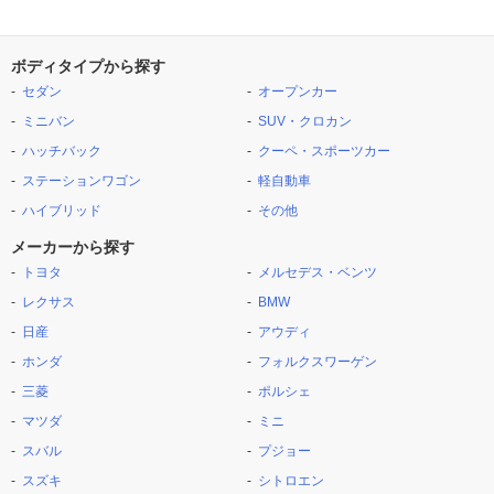
ボディタイプから探す
セダン
オープンカー
ミニバン
SUV・クロカン
ハッチバック
クーペ・スポーツカー
ステーションワゴン
軽自動車
ハイブリッド
その他
メーカーから探す
トヨタ
メルセデス・ベンツ
レクサス
BMW
日産
アウディ
ホンダ
フォルクスワーゲン
三菱
ポルシェ
マツダ
ミニ
スバル
プジョー
スズキ
シトロエン