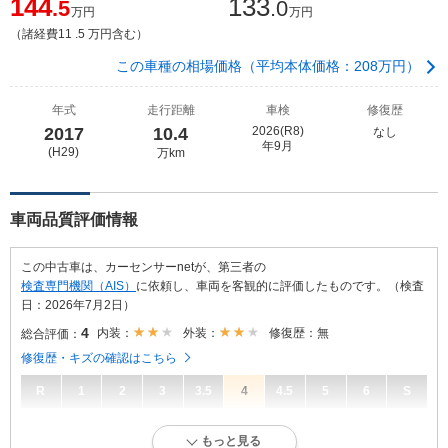
144
133
.5
.0
万円
万円
（諸経費11 .5 万円含む）
この車種の相場価格（平均本体価格：208万円）
年式
走行距離
車検
修復歴
2017
10.4
2026(R8)
なし
年9月
(H29)
万km
車両品質評価情報
この中古車は、カーセンサーnetが、第三者の
検査専門機関（AIS）
に依頼し、車両を客観的に評価したものです。（検査
日：2026年7月2日）
4
内装：
外装：
修復歴：無
総合評価：
修復歴・キズの確認はこちら
R
1
2
3
3.5
4
4.5
5
6
S
4
総合評価：
もっと見る