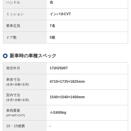
ハンドル
右
ミッション
インパネCVT
乗車定員
7名
ドア数
5枚
新車時の車種スペック
発売年月
17(H29)/07
車体寸法
4710
×
1735
×
1825
mm
(全長×全幅×全高)
室内寸法
1540
×
1540
×
1400
mm
(全長×全幅×全高)
車両重量
-/-/1600
kg
(AT×MT×CVT)
10・15燃費
-