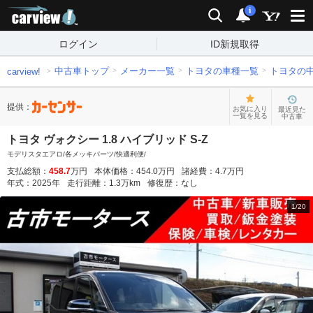
carview!
検索
通知
i
ログイン
ID新規取得
中古車トップ
メーカー一覧
トヨタの車種一覧
トヨタの
carview!
提供：
お気に入り
最近見た
一覧を見る
中古車
トヨタ ヴォクシー 1.8 ハイブリッド S-Z
モデリスタエアロ/各メッキパーツ/快適利便/
支払総額：
458.7
万円
本体価格：
454.0
万円
諸経費：
4.7
万円
年式：
2025
年
走行距離：
1.3
万km
修復歴：
なし
1
/
20