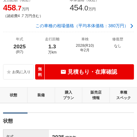
458
454
.7
.0
万円
万円
（諸経費4 .7 万円含む）
この車種の相場価格（平均本体価格：380万円）
年式
走行距離
車検
修復歴
2025
1.3
2028(R10)
なし
年2月
(R7)
万km
無
見積もり・在庫確認
料
購入
販売店
車種
状態
装備
プラン
情報
スペック
状態
2025
年式