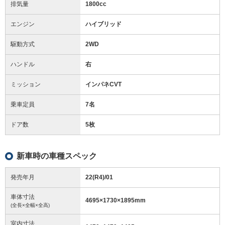
排気量
1800cc
エンジン
ハイブリッド
駆動方式
2WD
ハンドル
右
ミッション
インパネCVT
乗車定員
7名
ドア数
5枚
新車時の車種スペック
発売年月
22(R4)/01
車体寸法
4695
×
1730
×
1895
mm
(全長×全幅×全高)
室内寸法