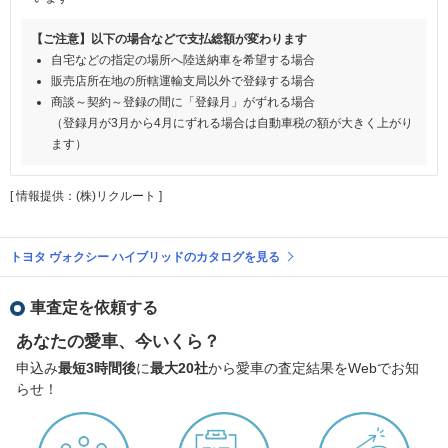
【ご注意】以下の場合などで支払総額が変わります
自宅などの指定の場所へ陸送納車を希望する場合
販売店所在地の所轄運輸支局以外で登録する場合
商談～契約～登録の間に「登録月」がずれる場合
（登録月が3月から4月にずれる場合は自動車税の額が大きく上がり
ます）
[ 情報提供：(株)リクルート ]
トヨタ ヴォクシー ハイブリッドのカタログを見る
車査定を依頼する
あなたの愛車、今いくら？
申込み
最短3時間後
に
最大20社
から愛車の査定結果をWebでお知
らせ！