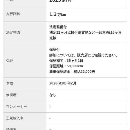
(R7)
年
1.3
走行距離
万km
法定整備付
法定整備
法定12ヶ月点検付※貨物など一部車両は6ヶ月
点検
保証付
詳細については、販売店にご確認ください。
保証
保証期間：36ヶ月1日
保証距離：50,000km
新車保証継承 税込22,000円
車検
2028(R10) 年2月
修復歴
なし
ワンオーナー
○
正規輸入車
-
禁煙車
○