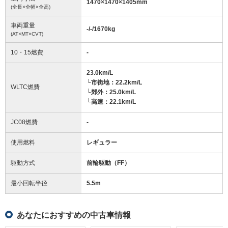
1470
×
1470
×
1405
mm
(全長×全幅×全高)
車両重量
-/-/1670
kg
(AT×MT×CVT)
10・15燃費
-
23.0km/L
└市街地：22.2km/L
WLTC燃費
└郊外：25.0km/L
└高速：22.1km/L
JC08燃費
-
使用燃料
レギュラー
駆動方式
前輪駆動（FF）
最小回転半径
5.5
m
あなたにおすすめの中古車情報