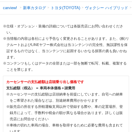
新車カタログ
トヨタ(TOYOTA)
ヴォクシー ハイブリッド
carview!
※仕様・オプション・装備の詳細については各販売店にお問い合わせくださ
い。
※当情報の内容は各社により予告なく変更されることがあります。また、(株)リ
クルートおよびLINEヤフー株式会社は当コンテンツの完全性、無誤謬性を保
証するものではなく、当コンテンツに起因するいかなる損害の責も負いかね
ます。
※コンテンツもしくはデータの全部または一部を無断で転写、転載、複製する
ことを禁じます。
カーセンサーの支払総額は店頭乗り出し価格です
支払総額（税込） ＝ 車両本体価格＋諸費用
※カーセンサーの支払総額は店頭納車を前提にしています。自宅への納車
をご希望された場合などは、別途納車費用がかかります
※販売店の所在する所轄運輸支局以外で登録する際や、車の定置場所、登
録月によって、手数料や税金の額が異なる場合があります。詳しくは販
売店にお問合せください
※車検の切れた車両の場合、車検を取得するために必要な費用も含まれて
います