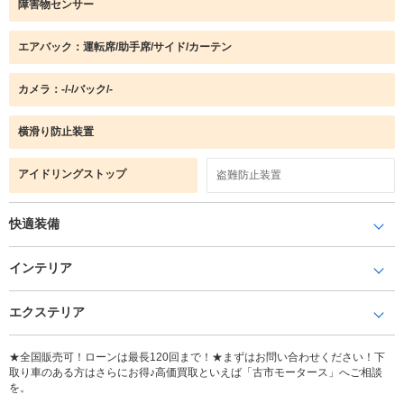
障害物センサー
エアバック：運転席/助手席/サイド/カーテン
カメラ：-/-/バック/-
横滑り防止装置
アイドリングストップ
盗難防止装置
快適装備
インテリア
エクステリア
★全国販売可！ローンは最長120回まで！★まずはお問い合わせください！下
取り車のある方はさらにお得♪高価買取といえば「古市モータース」へご相談
を。