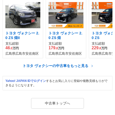
トヨタ ヴォクシー 2.
トヨタ ヴォクシー 2.
トヨタ ヴォクシ
0 ZS 煌II
0 ZS 煌
0 ZS
支払総額
支払総額
支払総額
46
179
229
.0
万円
.8
万円
.8
万円
広島県広島市安佐南区
広島県広島市安佐南区
広島県広島市安
トヨタ ヴォクシーの中古車をもっと見る
Yahoo! JAPAN IDでログイン
するとお気に入りに登録や複数見積もりがで
きるようになります。
中古車トップへ