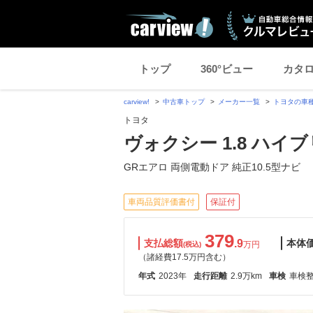
トップ
360°ビュー
カタ
carview!
中古車トップ
メーカー一覧
トヨタの車
トヨタ
ヴォクシー 1.8 ハイブ
GRエアロ 両側電動ドア 純正10.5型ナビ
車両品質評価書付
保証付
379
支払総額
.9
本体
万円
(税込)
（諸経費17.5万円含む）
年式
2023年
走行距離
2.9万km
車検
車検