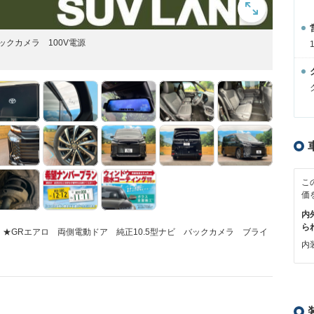
ックカメラ 100V電源
こ
価
内
ら
！★GRエアロ 両側電動ドア 純正10.5型ナビ バックカメラ ブライ
内装