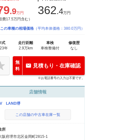
79
362
.9
.4
万円
万円
経費17.5万円含む）
この車種の相場価格
（平均本体価格：380.0万円）
年式
走行距離
車検
修復歴
023年
2.9万km
車検整備付
なし
無
見積もり・在庫確認
料
※お電話番号の入力は不要です。
店舗情報
UV LAND堺
この店舗の中古車在庫一覧
住所
大阪府堺市北区金岡町2815-1