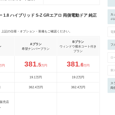
カ
.8 ハイブリッド S-Z GRエアロ 両側電動ドア 純正
-/
。上記の仕様・オプション・装備もご確認ください。
電
Bプラン
Aプラン
フ
ン
ウィンドウ撥水コート付き
希望ナンバープラン
プラン
ロ
381
381
.5
.6
万円
万円
万円
寒
19
.1
万円
19
.2
万円
ス
円
362
.4
万円
362
.4
万円
両
販売店
。