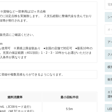
電
付※貨物など一部車両は12ヶ月点検
までに法定点検を実施致します。 2.支払総額に整備代金を含んでおり
シ
記録簿が発行されます。
オ
販売店にご確認ください。
ア
km
も使用可 ※累積上限金額あり ●全国の店舗で対応可 ●最長10年の
。充実の保証範囲（401項目）1・2・3・10年からお選びいただけま
ク
入条件が異なります
横
に登録や複数見積もりができるようになります。
衝
エ
運
燃料消費率
最小回転半径
km/L（JC08モード走行）
5.5m
L
.0km/L（WLTCモード走行）