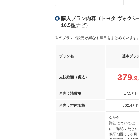
購入プラン内容（トヨタ ヴォクシー 1
10.5型ナビ）
※各プランで設定が異なる項目をまとめています
プラン名
基本プラ
379
.9
支払総額（税込）
※内：諸費用
17
.5
万円
※内：本体価格
362
.4
万
保証付
詳細については、
にご確認ください
保証期間：3ヶ月