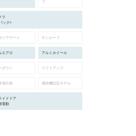
プ
メラ
-/バック/-
動リアゲート
サンルーフ
ルエアロ
アルミホイール
ーダウン
リフトアップ
冷地仕様
過給機設定モデル
ライドドア
側電動