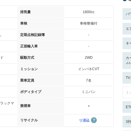
排気量
1800cc
パ
車検
車検整備付
エ
し
定期点検記録簿
-
キ
正規輸入車
-
ド
駆動方式
2WD
カ
-/
ミッション
インパネCVT
T
乗車定員
7名
ボディタイプ
ミニバン
ミ
ラックマ
禁煙車
○
ET
リサイクル
リ済込
3