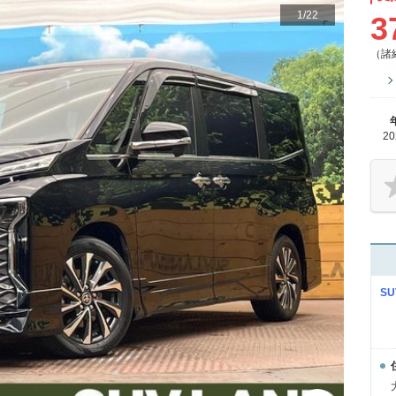
1
/
22
3
（諸
2
S