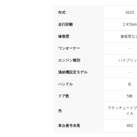
年式
2023
走行距離
2.9万km
修復歴
修復歴な
ワンオーナー
-
エンジン種別
ハイブリッ
過給機設定モデル
-
ハンドル
右
ドア数
5枚
アティチュードブ
色
イカ
車台番号末尾
462