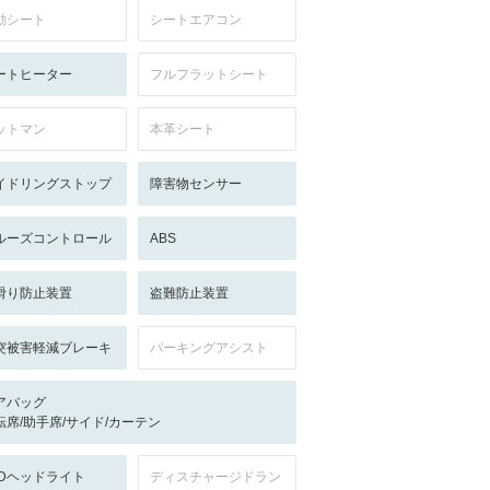
動シート
シートエアコン
ートヒーター
フルフラットシート
ットマン
本革シート
イドリングストップ
障害物センサー
ルーズコントロール
ABS
滑り防止装置
盗難防止装置
突被害軽減ブレーキ
パーキングアシスト
アバッグ
転席/助手席/サイド/カーテン
EDヘッドライト
ディスチャージドラン