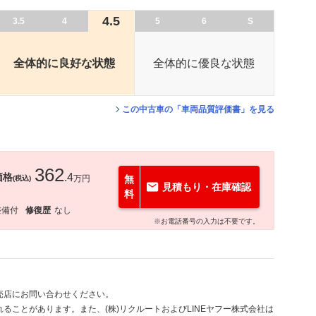
4.5
3.5
4
5
6
S
全体的に良好な状態
全体的に優良な状態
この中古車の「車両品質評価書」を見る
362
価格
.4
万円
無
(税込)
見積もり・在庫確認
料
整備付
修復歴
なし
※お電話番号の入力は不要です。
売店にお問い合わせください。
ることがあります。また、(株)リクルートおよびLINEヤフー株式会社は