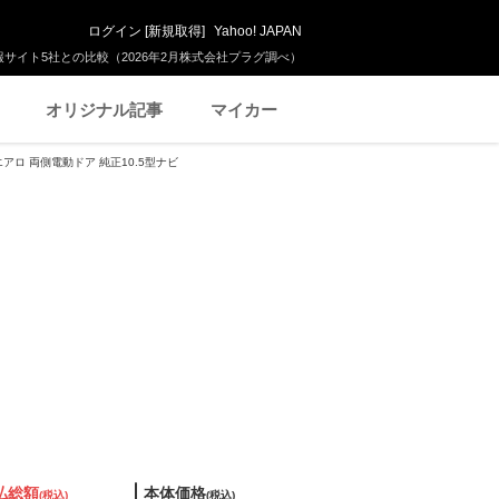
ログイン
[
新規取得
]
Yahoo! JAPAN
サイト5社との比較（2026年2月株式会社プラグ調べ）
オリジナル記事
マイカー
Rエアロ 両側電動ドア 純正10.5型ナビ
払総額
本体価格
(税込)
(税込)