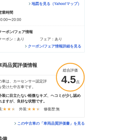
地図を見る（Yahoo!マップ）
営業時間
10:00〜20:00
クーポン/フェア情報
クーポン：あり
フェア：あり
クーポン/フェア情報詳細を見る
車両品質評価情報
総合評価
4.5
の車は、カーセンサー認定評
点
を受けた中古車です。
外装に目立たない軽微なキズ、ヘコミが少し認め
れますが、良好な状態です。
:
外装:
修復歴:
無
この中古車の「車両品質評価書」を見る
装備