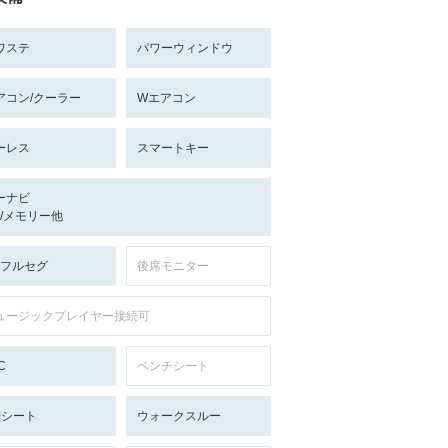
ワステ
パワーウィンドウ
アコン/クーラー
Wエアコン
ーレス
スマートキー
ーナビ
-/-/メモリー他
V:フルセグ
後席モニター
ュージックプレイヤー接続可
C
ベンチシート
列シート
ウォークスルー