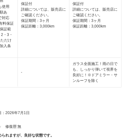
km
保証付
保証付
も使用
詳細については、販売店に
詳細については、販売店に
額あ
ご確認ください。
ご確認ください。
で対応
保証期間：3ヶ月
保証期間：3ヶ月
の有料保証
保証距離：3,000km
保証距離：3,000km
保証範
・2・3・
いただけ
加入条
ガラス全面施工！雨の日で
も、しっかり弾いて視界を
-
良好に！※ドアミラー・サ
ンルーフを除く
：2026年7月1日
修復歴:
無
められますが、良好な状態です。