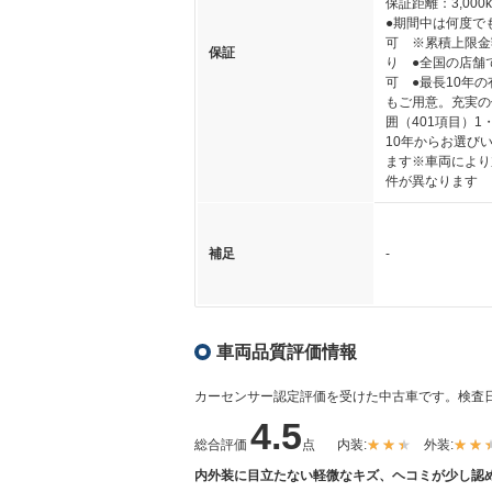
保証距離：3,000
●期間中は何度で
可 ※累積上限金
保証
り ●全国の店舗
可 ●最長10年
もご用意。充実の
囲（401項目）1
10年からお選び
ます※車両により
件が異なります
補足
-
車両品質評価情報
カーセンサー認定評価を受けた中古車です。
検査日
4.5
総合評価
点
内装:
外装:
内外装に目立たない軽微なキズ、ヘコミが少し認