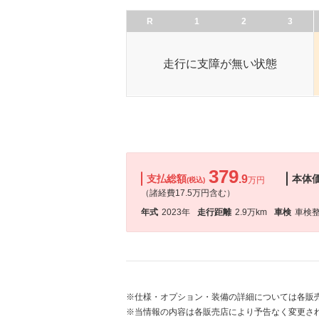
R
1
2
3
走行に支障が無い状態
379
支払総額
.9
本体
万円
(税込)
（諸経費17.5万円含む）
年式
2023年
走行距離
2.9万km
車検
車検
※仕様・オプション・装備の詳細については各販
※当情報の内容は各販売店により予告なく変更され