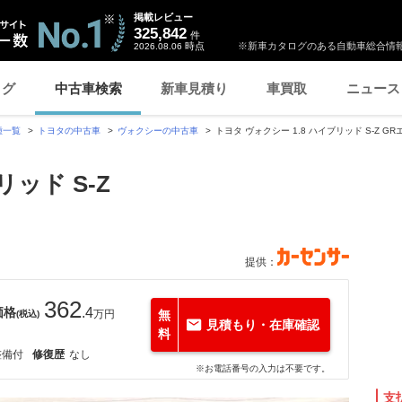
掲載レビュー
325,842
件
時点
※新車カタログのある自動車総合情報
2026.08.06
ログ
中古車検索
新車見積り
車買取
ニュース
種一覧
トヨタの中古車
ヴォクシーの中古車
トヨタ ヴォクシー 1.8 ハイブリッド S-Z G
リッド S-Z
提供：
362
価格
.4
万円
無
(税込)
見積もり・在庫確認
料
整備付
修復歴
なし
※お電話番号の入力は不要です。
支