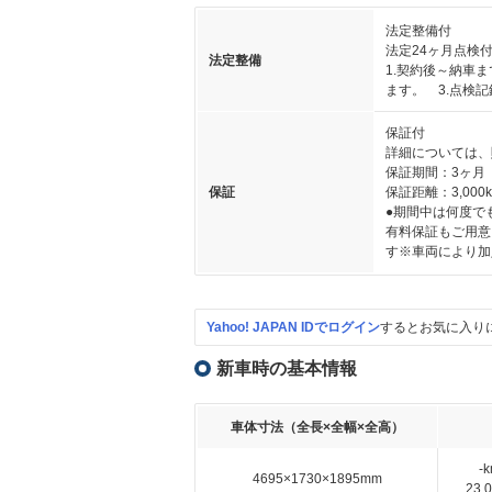
法定整備付
法定24ヶ月点検
法定整備
1.契約後～納車
ます。 3.点検
保証付
詳細については、
保証期間：3ヶ月
保証
保証距離：3,000
●期間中は何度で
有料保証もご用意
す※車両により加
Yahoo! JAPAN IDでログイン
するとお気に入り
新車時の基本情報
車体寸法（全長×全幅×全高）
-
4695×1730×1895mm
23