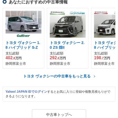
あなたにおすすめの中古車情報
トヨタ ヴォクシー 1.
トヨタ ヴォクシー 2.
トヨタ ヴォクシ
8 ハイブリッド S-Z
0 ZS 煌II
8 ハイブリッド
II
支払総額
支払総額
支払総額
402
292
198
.8
万円
.6
万円
.7
万円
静岡県富士市
静岡県富士市
静岡県富士市
トヨタ ヴォクシーの中古車をもっと見る
Yahoo! JAPAN IDでログイン
するとお気に入りに登録や複数見積もりがで
きるようになります。
中古車トップへ