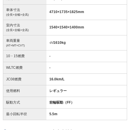
車体寸法
4710
×
1735
×
1825
mm
(全長×全幅×全高)
室内寸法
1540
×
1540
×
1400
mm
(全長×全幅×全高)
車両重量
-/-/1610
kg
(AT×MT×CVT)
10・15燃費
-
WLTC燃費
-
JC08燃費
16.0km/L
使用燃料
レギュラー
駆動方式
前輪駆動（FF）
最小回転半径
5.5
m