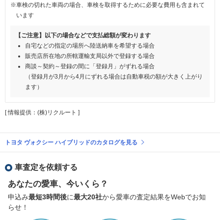
※車検の切れた車両の場合、車検を取得するために必要な費用も含まれて
います
【ご注意】以下の場合などで支払総額が変わります
自宅などの指定の場所へ陸送納車を希望する場合
販売店所在地の所轄運輸支局以外で登録する場合
商談～契約～登録の間に「登録月」がずれる場合
（登録月が3月から4月にずれる場合は自動車税の額が大きく上がり
ます）
[ 情報提供：(株)リクルート ]
トヨタ ヴォクシー ハイブリッドのカタログを見る
車査定を依頼する
あなたの愛車、今いくら？
申込み
最短3時間後
に
最大20社
から愛車の査定結果をWebでお知
らせ！