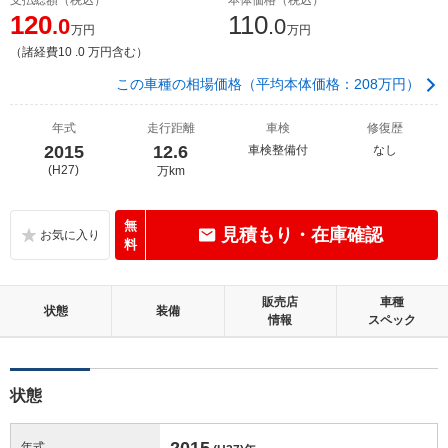
120
110
.0
.0
万円
万円
（諸経費10 .0 万円含む）
この車種の相場価格（平均本体価格：208万円）
年式
走行距離
車検
修復歴
2015
12.6
車検整備付
なし
(H27)
万km
無
見積もり・在庫確認
料
販売店
車種
状態
装備
情報
スペック
状態
2015
年式