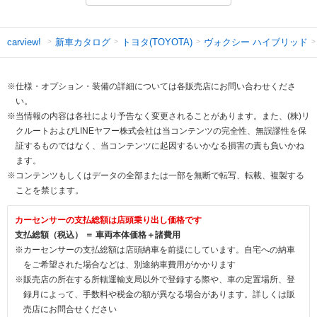
新車カタログ
トヨタ(TOYOTA)
ヴォクシー ハイブリッド
carview!
※仕様・オプション・装備の詳細については各販売店にお問い合わせくださ
い。
※当情報の内容は各社により予告なく変更されることがあります。また、(株)リ
クルートおよびLINEヤフー株式会社は当コンテンツの完全性、無誤謬性を保
証するものではなく、当コンテンツに起因するいかなる損害の責も負いかね
ます。
※コンテンツもしくはデータの全部または一部を無断で転写、転載、複製する
ことを禁じます。
カーセンサーの支払総額は店頭乗り出し価格です
支払総額（税込） ＝ 車両本体価格＋諸費用
※カーセンサーの支払総額は店頭納車を前提にしています。自宅への納車
をご希望された場合などは、別途納車費用がかかります
※販売店の所在する所轄運輸支局以外で登録する際や、車の定置場所、登
録月によって、手数料や税金の額が異なる場合があります。詳しくは販
売店にお問合せください