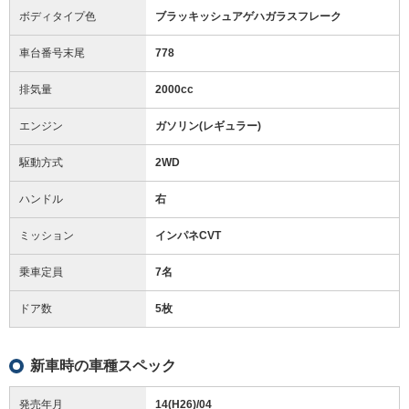
ボディタイプ色
ブラッキッシュアゲハガラスフレーク
車台番号末尾
778
排気量
2000cc
エンジン
ガソリン(レギュラー)
駆動方式
2WD
ハンドル
右
ミッション
インパネCVT
乗車定員
7名
ドア数
5枚
新車時の車種スペック
発売年月
14(H26)/04