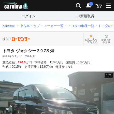
carview!
検索
通知
i
ログイン
ID新規取得
中古車トップ
メーカー一覧
トヨタの車種一覧
トヨタの
carview!
提供：
お気に入り
最近見た
一覧を見る
中古車
トヨタ ヴォクシー 2.0 ZS 煌
純正9インチナビ フルセグ/
支払総額：
120.0
万円
本体価格：
110.0
万円
諸経費：
10.0
万円
年式：
2015
年
走行距離：
12.6
万km
修復歴：
なし
1
/
20