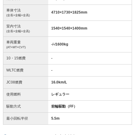
車体寸法
4710
×
1730
×
1825
mm
(全長×全幅×全高)
室内寸法
1540
×
1540
×
1400
mm
(全長×全幅×全高)
車両重量
-/-/1600
kg
(AT×MT×CVT)
10・15燃費
-
WLTC燃費
-
JC08燃費
16.0km/L
使用燃料
レギュラー
駆動方式
前輪駆動（FF）
最小回転半径
5.5
m