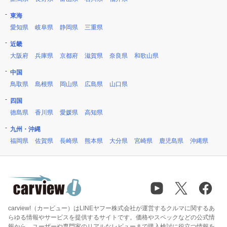
東海
愛知県
岐阜県
静岡県
三重県
近畿
大阪府
兵庫県
京都府
滋賀県
奈良県
和歌山県
中国
鳥取県
島根県
岡山県
広島県
山口県
四国
徳島県
香川県
愛媛県
高知県
九州・沖縄
福岡県
佐賀県
長崎県
熊本県
大分県
宮崎県
鹿児島県
沖縄県
carview!（カービュー）はLINEヤフー株式会社が運営するクルマに関するあ
らゆる情報やサービスを提供するサイトです。価格やスペックなどの公式情
報から、ユーザーや専門家のリアルなレビューまで購入検討に役立つ情報を