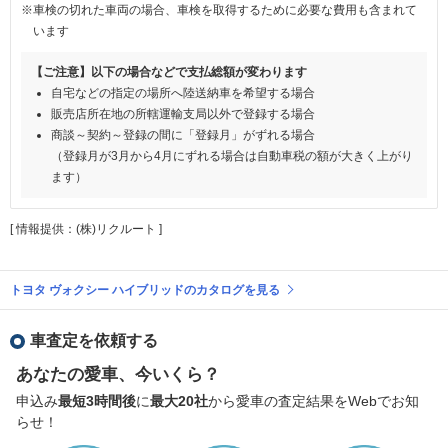
※車検の切れた車両の場合、車検を取得するために必要な費用も含まれて
います
【ご注意】以下の場合などで支払総額が変わります
自宅などの指定の場所へ陸送納車を希望する場合
販売店所在地の所轄運輸支局以外で登録する場合
商談～契約～登録の間に「登録月」がずれる場合
（登録月が3月から4月にずれる場合は自動車税の額が大きく上がり
ます）
[ 情報提供：(株)リクルート ]
トヨタ ヴォクシー ハイブリッドのカタログを見る
車査定を依頼する
あなたの愛車、今いくら？
申込み
最短3時間後
に
最大20社
から愛車の査定結果をWebでお知
らせ！