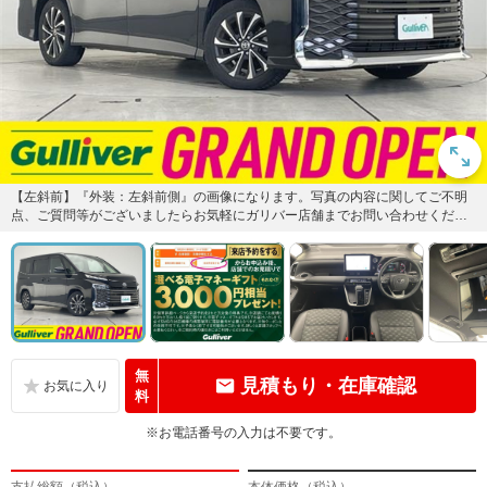
【左斜前】『外装：左斜前側』の画像になります。写真の内容に関してご不明
点、ご質問等がございましたらお気軽にガリバー店舗までお問い合わせくださ
い。
無
見積もり・在庫確認
料
※お電話番号の入力は不要です。
支払総額（税込）
本体価格（税込）