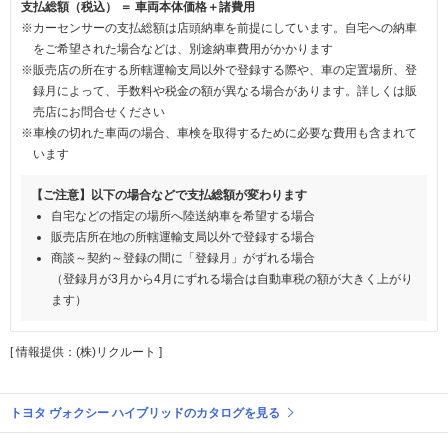
支払総額（税込） ＝ 車両本体価格＋諸費用
※カーセンサーの支払総額は店頭納車を前提にしています。自宅への納車
をご希望された場合などは、別途納車費用がかかります
※販売店の所在する所轄運輸支局以外で登録する際や、車の定置場所、登
録月によって、手数料や税金の額が異なる場合があります。詳しくは販
売店にお問合せください
※車検の切れた車両の場合、車検を取得するために必要な費用も含まれて
います
【ご注意】以下の場合などで支払総額が変わります
自宅などの指定の場所へ陸送納車を希望する場合
販売店所在地の所轄運輸支局以外で登録する場合
商談～契約～登録の間に「登録月」がずれる場合
（登録月が3月から4月にずれる場合は自動車税の額が大きく上がり
ます）
[ 情報提供：(株)リクルート ]
トヨタ ヴォクシー ハイブリッドのカタログを見る