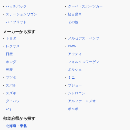
ハッチバック
クーペ・スポーツカー
ステーションワゴン
軽自動車
ハイブリッド
その他
メーカーから探す
トヨタ
メルセデス・ベンツ
レクサス
BMW
日産
アウディ
ホンダ
フォルクスワーゲン
三菱
ポルシェ
マツダ
ミニ
スバル
プジョー
スズキ
シトロエン
ダイハツ
アルファ ロメオ
いすゞ
ボルボ
都道府県から探す
北海道・東北