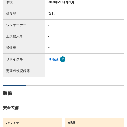
車検
2028(R10) 年1月
修復歴
なし
ワンオーナー
-
正規輸入車
-
禁煙車
○
リサイクル
リ済込
定期点検記録簿
-
装備
安全装備
ABS
パワステ