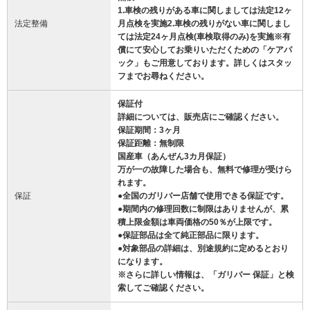
1.車検の残りがある車に関しましては法定12ヶ
法定整備
月点検を実施2.車検の残りがない車に関しまし
ては法定24ヶ月点検(車検取得のみ)を実施※有
償にて安心してお乗りいただくための「ケアパ
ック」もご用意しております。詳しくはスタッ
フまでお尋ねください。
保証付
詳細については、販売店にご確認ください。
保証期間：3ヶ月
保証距離：無制限
国産車（あんぜん3カ月保証）
万が一の故障した場合も、無料で修理が受けら
れます。
保証
●全国のガリバー店舗で使用できる保証です。
●期間内の修理回数に制限はありませんが、累
積上限金額は車両価格の50％が上限です。
●保証部品は全て純正部品に限ります。
●対象部品の詳細は、別途規約に定めるとおり
になります。
※さらに詳しい情報は、「ガリバー 保証」と検
索してご確認ください。