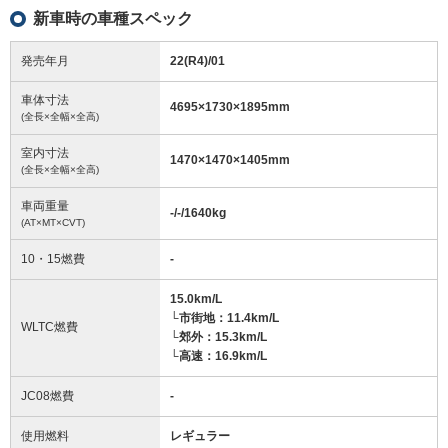
新車時の車種スペック
発売年月
22(R4)/01
車体寸法
4695
×
1730
×
1895
mm
(全長×全幅×全高)
室内寸法
1470
×
1470
×
1405
mm
(全長×全幅×全高)
車両重量
-/-/1640
kg
(AT×MT×CVT)
10・15燃費
-
15.0km/L
└市街地：11.4km/L
WLTC燃費
└郊外：15.3km/L
└高速：16.9km/L
JC08燃費
-
使用燃料
レギュラー