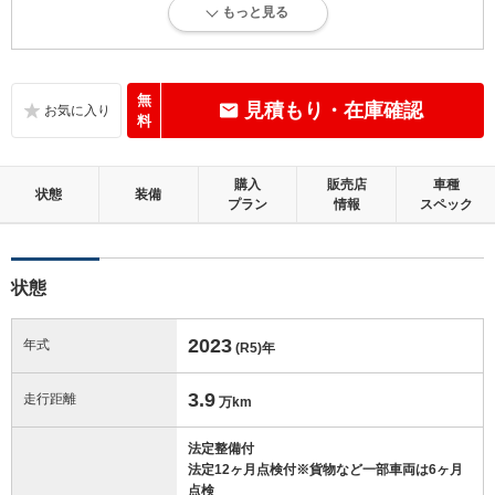
もっと見る
内外装に目立たない軽微なキズ、ヘコミが少し認められますが、良好な
状態です。
内装：
無
見積もり・在庫確認
目立たない軽微なダメージはありますが、良好な状態です。
料
外装：
購入
販売店
車種
キズ、ヘコミなどが少なく、あっても目立たない、良好な状態です。
状態
装備
プラン
情報
スペック
修復歴：無
状態
この中古車の「車両品質評価書」を見る
2023
年式
(R5)
年
3.9
走行距離
万km
法定整備付
法定12ヶ月点検付※貨物など一部車両は6ヶ月
点検