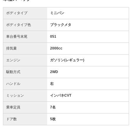
ボディタイプ
ミニバン
ボディタイプ色
ブラックメタ
車台番号末尾
051
排気量
2000cc
エンジン
ガソリン(レギュラー)
駆動方式
2WD
ハンドル
右
ミッション
インパネCVT
乗車定員
7名
ドア数
5枚