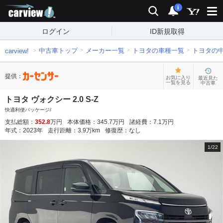
carview!
検索
通知
i
ログイン
ID新規取得
中古車トップ
メーカー一覧
トヨタの車種一覧
トヨタの
carview!
提供：
お気に入り
最近見た
一覧を見る
中古車
トヨタ ヴォクシー 2.0 S-Z
快適利便パッケージ/
支払総額：
352.8
万円
本体価格：
345.7
万円
諸経費：
7.1
万円
年式：
2023
年
走行距離：
3.9
万km
修復歴：
なし
1
/
22