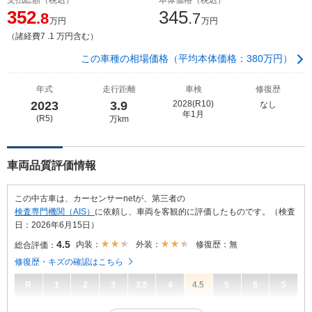
352
345
.8
.7
万円
万円
（諸経費7 .1 万円含む）
この車種の相場価格（平均本体価格：380万円）
年式
走行距離
車検
修復歴
2023
3.9
2028(R10)
なし
年1月
(R5)
万km
車両品質評価情報
この中古車は、カーセンサーnetが、第三者の
検査専門機関（AIS）
に依頼し、車両を客観的に評価したものです。（検査
日：2026年6月15日）
4.5
内装：
外装：
修復歴：無
総合評価：
修復歴・キズの確認はこちら
R
1
2
3
3.5
4
4.5
5
6
S
4.5
総合評価：