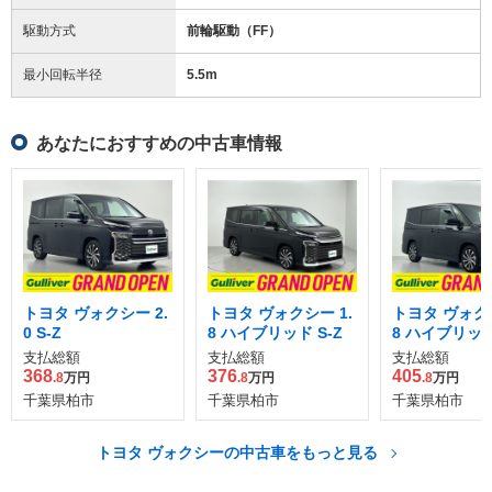
駆動方式
前輪駆動（FF）
最小回転半径
5.5
m
あなたにおすすめの中古車情報
トヨタ ヴォクシー 2.
トヨタ ヴォクシー 1.
トヨタ ヴォクシ
0 S-Z
8 ハイブリッド S-Z
8 ハイブリッド
支払総額
支払総額
支払総額
368
376
405
.8
万円
.8
万円
.8
万円
千葉県柏市
千葉県柏市
千葉県柏市
トヨタ ヴォクシーの中古車をもっと見る