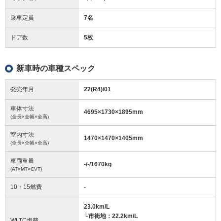
乗車定員
7名
ドア数
5枚
新車時の車種スペック
発売年月
22(R4)/01
車体寸法
4695
×
1730
×
1895
mm
(全長×全幅×全高)
室内寸法
1470
×
1470
×
1405
mm
(全長×全幅×全高)
車両重量
-/-/1670
kg
(AT×MT×CVT)
10・15燃費
-
23.0km/L
└市街地：22.2km/L
WLTC燃費