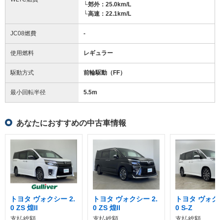
└郊外：25.0km/L
└高速：22.1km/L
JC08燃費
-
使用燃料
レギュラー
駆動方式
前輪駆動（FF）
最小回転半径
5.5
m
あなたにおすすめの中古車情報
トヨタ ヴォクシー 2.
トヨタ ヴォクシー 2.
トヨタ ヴォクシ
0 ZS 煌II
0 ZS 煌II
0 S-Z
支払総額
支払総額
支払総額