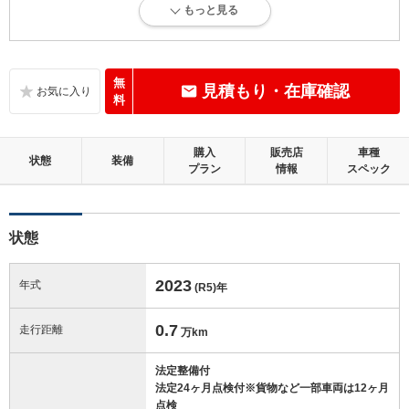
もっと見る
走行距離5万km以下で、内外装にダメージがほとんどない、良好な状態
です。
内装：
無
見積もり・在庫確認
無キズ、もしくは傷みや汚れなどがほぼない、とても綺麗な状態です。
料
外装：
購入
販売店
車種
無キズ、もしくはキズやヘコミなどがほぼない、とても綺麗な状態で
状態
装備
プラン
情報
スペック
す。
修復歴：無
状態
この中古車の「車両品質評価書」を見る
2023
年式
(R5)
年
0.7
走行距離
万km
法定整備付
法定24ヶ月点検付※貨物など一部車両は12ヶ月
点検