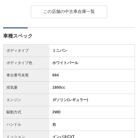
この店舗の中古車在庫一覧
車種スペック
ボディタイプ
ミニバン
ボディタイプ色
ホワイトパール
車台番号末尾
684
排気量
1800cc
エンジン
ガソリン(レギュラー)
駆動方式
2WD
ハンドル
右
ミッション
インパネCVT