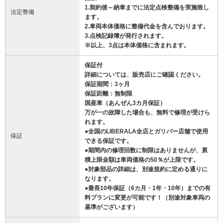
1.契約後～納車までに法定点検整備を実施致し
法定整備
ます。
2.車両本体価格に整備代金を含んでおります。
3.点検記録簿が発行されます。
※以上、3点は本体価格に含まれます。
保証付
詳細については、販売店にご確認ください。
保証期間：3ヶ月
保証距離：無制限
国産車（あんぜん3カ月保証）
万が一の故障した場合も、無料で修理が受けら
れます。
●全国のLIBERALA全店とガリバー店舗で使用
保証
できる保証です。
●期間内の修理回数に制限はありませんが、累
積上限金額は車両価格の50％が上限です。
●対象部品の詳細は、別途規約に定める通りに
なります。
●最長10年保証（6カ月・1年・10年）までの有
料プランに変更が可能です！（別途対象車両の
基準がございます）