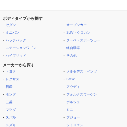
ボディタイプから探す
セダン
オープンカー
ミニバン
SUV・クロカン
ハッチバック
クーペ・スポーツカー
ステーションワゴン
軽自動車
ハイブリッド
その他
メーカーから探す
トヨタ
メルセデス・ベンツ
レクサス
BMW
日産
アウディ
ホンダ
フォルクスワーゲン
三菱
ポルシェ
マツダ
ミニ
スバル
プジョー
スズキ
シトロエン