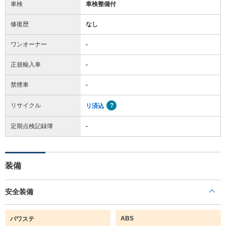
車検
車検整備付
修復歴
なし
ワンオーナー
-
正規輸入車
-
禁煙車
-
リサイクル
リ済込
定期点検記録簿
-
装備
安全装備
ABS
パワステ