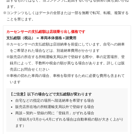
証するものではなく、当コンテンツに起因するいかなる損害の責も負いかね
ます。
※コンテンツもしくはデータの全部または一部を無断で転写、転載、複製する
ことを禁じます。
カーセンサーの支払総額は店頭乗り出し価格です
支払総額（税込） ＝ 車両本体価格＋諸費用
※カーセンサーの支払総額は店頭納車を前提にしています。自宅への納車
をご希望された場合などは、別途納車費用がかかります
※販売店の所在する所轄運輸支局以外で登録する際や、車の定置場所、登
録月によって、手数料や税金の額が異なる場合があります。詳しくは販
売店にお問合せください
※車検の切れた車両の場合、車検を取得するために必要な費用も含まれて
います
【ご注意】以下の場合などで支払総額が変わります
自宅などの指定の場所へ陸送納車を希望する場合
販売店所在地の所轄運輸支局以外で登録する場合
商談～契約～登録の間に「登録月」がずれる場合
（登録月が3月から4月にずれる場合は自動車税の額が大きく上がり
ます）