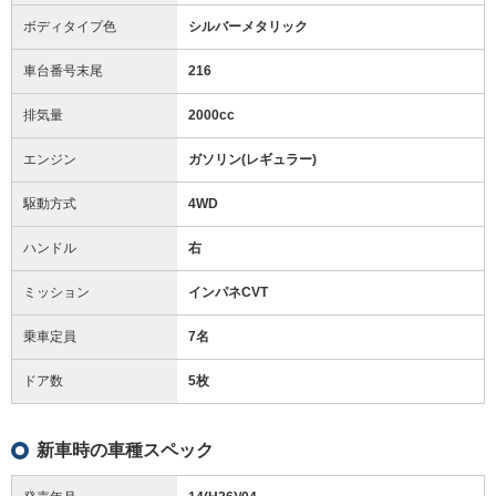
ボディタイプ色
シルバーメタリック
車台番号末尾
216
排気量
2000cc
エンジン
ガソリン(レギュラー)
駆動方式
4WD
ハンドル
右
ミッション
インパネCVT
乗車定員
7名
ドア数
5枚
新車時の車種スペック