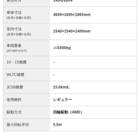
発売年月
14(H26)/04
車体寸法
4695
×
1695
×
1865
mm
(全長×全幅×全高)
室内寸法
1540
×
1540
×
1400
mm
(全長×全幅×全高)
車両重量
-/-/1650
kg
(AT×MT×CVT)
10・15燃費
-
WLTC燃費
-
JC08燃費
15.0km/L
使用燃料
レギュラー
駆動方式
四輪駆動（4WD）
最小回転半径
5.5
m