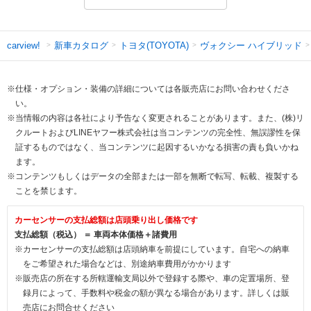
新車カタログ
トヨタ(TOYOTA)
ヴォクシー ハイブリッド
carview!
※仕様・オプション・装備の詳細については各販売店にお問い合わせくださ
い。
※当情報の内容は各社により予告なく変更されることがあります。また、(株)リ
クルートおよびLINEヤフー株式会社は当コンテンツの完全性、無誤謬性を保
証するものではなく、当コンテンツに起因するいかなる損害の責も負いかね
ます。
※コンテンツもしくはデータの全部または一部を無断で転写、転載、複製する
ことを禁じます。
カーセンサーの支払総額は店頭乗り出し価格です
支払総額（税込） ＝ 車両本体価格＋諸費用
※カーセンサーの支払総額は店頭納車を前提にしています。自宅への納車
をご希望された場合などは、別途納車費用がかかります
※販売店の所在する所轄運輸支局以外で登録する際や、車の定置場所、登
録月によって、手数料や税金の額が異なる場合があります。詳しくは販
売店にお問合せください