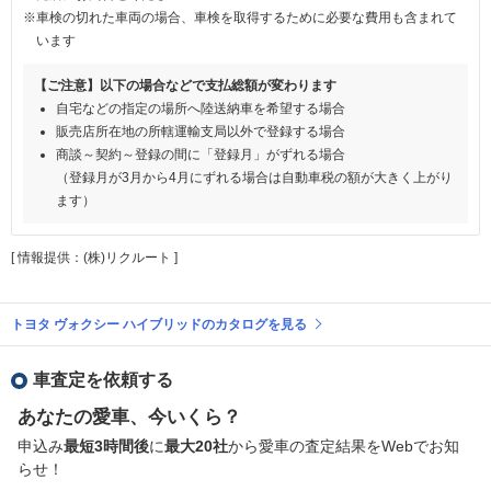
※車検の切れた車両の場合、車検を取得するために必要な費用も含まれて
います
【ご注意】以下の場合などで支払総額が変わります
自宅などの指定の場所へ陸送納車を希望する場合
販売店所在地の所轄運輸支局以外で登録する場合
商談～契約～登録の間に「登録月」がずれる場合
（登録月が3月から4月にずれる場合は自動車税の額が大きく上がり
ます）
[ 情報提供：(株)リクルート ]
トヨタ ヴォクシー ハイブリッドのカタログを見る
車査定を依頼する
あなたの愛車、今いくら？
申込み
最短3時間後
に
最大20社
から愛車の査定結果をWebでお知
らせ！