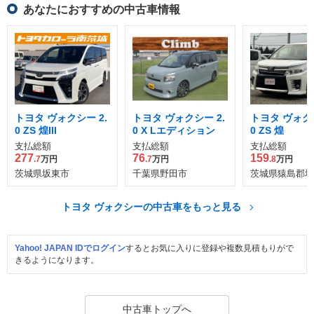
あなたにおすすめの中古車情報
トヨタ ヴォクシー 2.
トヨタ ヴォクシー 2.
トヨタ ヴォクシ
0 ZS 煌III
0 X Lエディション
0 ZS 煌
支払総額
支払総額
支払総額
277
76
159
.7
万円
.7
万円
.8
万円
茨城県坂東市
千葉県野田市
茨城県猿島郡境
トヨタ ヴォクシーの中古車をもっと見る
Yahoo! JAPAN IDでログイン
するとお気に入りに登録や複数見積もりがで
きるようになります。
中古車トップへ