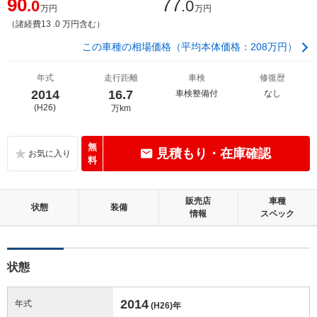
90
77
.0
.0
万円
万円
（諸経費13 .0 万円含む）
この車種の相場価格（平均本体価格：208万円）
年式
走行距離
車検
修復歴
2014
16.7
車検整備付
なし
(H26)
万km
無
見積もり・在庫確認
料
販売店
車種
状態
装備
情報
スペック
状態
2014
年式
(H26)
年