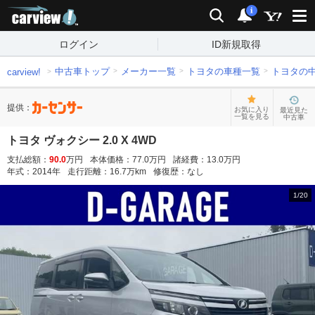
carview!
検索
通知
i
ログイン
ID新規取得
中古車トップ
メーカー一覧
トヨタの車種一覧
トヨタの
carview!
提供：
お気に入り
最近見た
一覧を見る
中古車
トヨタ ヴォクシー 2.0 X 4WD
支払総額：
90.0
万円
本体価格：
77.0
万円
諸経費：
13.0
万円
年式：
2014
年
走行距離：
16.7
万km
修復歴：
なし
1
/
20