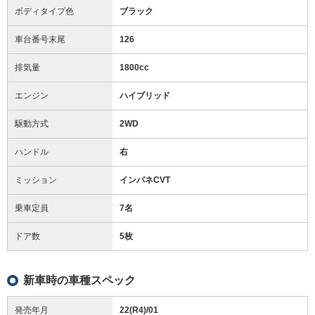
ボディタイプ色
ブラック
車台番号末尾
126
排気量
1800cc
エンジン
ハイブリッド
駆動方式
2WD
ハンドル
右
ミッション
インパネCVT
乗車定員
7名
ドア数
5枚
新車時の車種スペック
発売年月
22(R4)/01