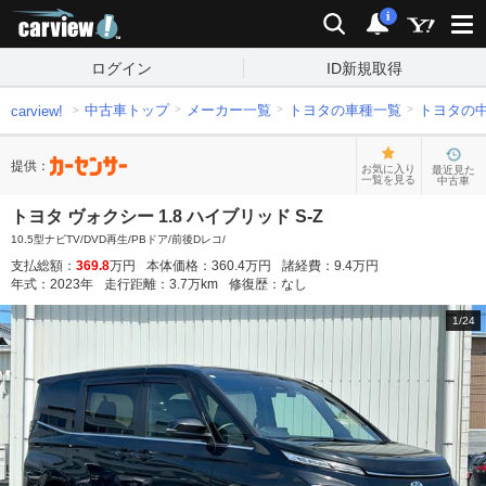
carview!
検索
通知
i
ログイン
ID新規取得
中古車トップ
メーカー一覧
トヨタの車種一覧
トヨタの
carview!
提供：
お気に入り
最近見た
一覧を見る
中古車
トヨタ ヴォクシー 1.8 ハイブリッド S-Z
10.5型ナビTV/DVD再生/PBドア/前後Dレコ/
支払総額：
369.8
万円
本体価格：
360.4
万円
諸経費：
9.4
万円
年式：
2023
年
走行距離：
3.7
万km
修復歴：
なし
1
/
24