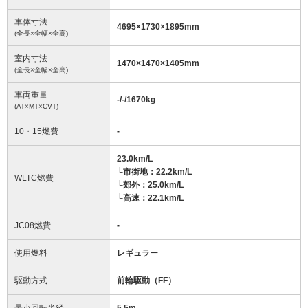
車体寸法
4695
×
1730
×
1895
mm
(全長×全幅×全高)
室内寸法
1470
×
1470
×
1405
mm
(全長×全幅×全高)
車両重量
-/-/1670
kg
(AT×MT×CVT)
10・15燃費
-
23.0km/L
└市街地：22.2km/L
WLTC燃費
└郊外：25.0km/L
└高速：22.1km/L
JC08燃費
-
使用燃料
レギュラー
駆動方式
前輪駆動（FF）
最小回転半径
5.5
m