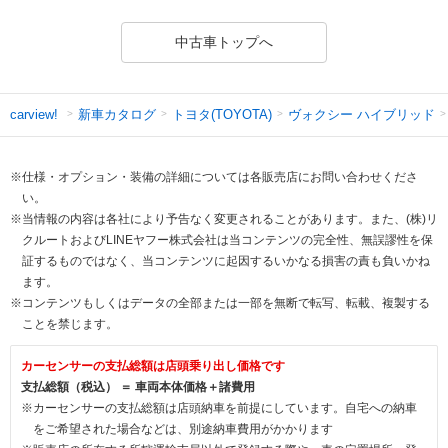
中古車トップへ
新車カタログ
トヨタ(TOYOTA)
ヴォクシー ハイブリッド
carview!
※仕様・オプション・装備の詳細については各販売店にお問い合わせくださ
い。
※当情報の内容は各社により予告なく変更されることがあります。また、(株)リ
クルートおよびLINEヤフー株式会社は当コンテンツの完全性、無誤謬性を保
証するものではなく、当コンテンツに起因するいかなる損害の責も負いかね
ます。
※コンテンツもしくはデータの全部または一部を無断で転写、転載、複製する
ことを禁じます。
カーセンサーの支払総額は店頭乗り出し価格です
支払総額（税込） ＝ 車両本体価格＋諸費用
※カーセンサーの支払総額は店頭納車を前提にしています。自宅への納車
をご希望された場合などは、別途納車費用がかかります