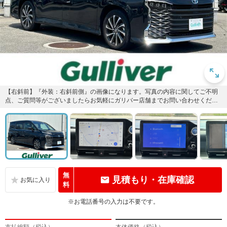
【右斜前】『外装：右斜前側』の画像になります。写真の内容に関してご不明
点、ご質問等がございましたらお気軽にガリバー店舗までお問い合わせくださ
い。
無
見積もり・在庫確認
料
※お電話番号の入力は不要です。
支払総額（税込）
本体価格（税込）