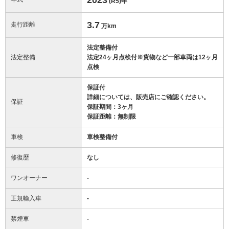
(R5)
年
3.7
走行距離
万km
法定整備付
法定整備
法定24ヶ月点検付※貨物など一部車両は12ヶ月
点検
保証付
詳細については、販売店にご確認ください。
保証
保証期間：3ヶ月
保証距離：無制限
車検
車検整備付
修復歴
なし
ワンオーナー
-
正規輸入車
-
禁煙車
-