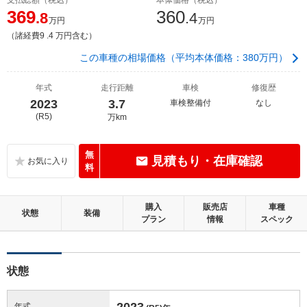
369
360
.8
.4
万円
万円
（諸経費9 .4 万円含む）
この車種の相場価格（平均本体価格：380万円）
年式
走行距離
車検
修復歴
2023
3.7
車検整備付
なし
(R5)
万km
無
見積もり・在庫確認
料
購入
販売店
車種
状態
装備
プラン
情報
スペック
状態
2023
年式