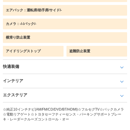
エアバック：運転席/助手席/サイド/-
カメラ：-/-/バック/-
横滑り防止装置
アイドリングストップ
盗難防止装置
快適装備
インテリア
エクステリア
☆純正10インチナビ(AM/FM/CD/DVD/BT/HDMI)☆フルセグTV☆バックカメラ
☆電動リアゲート☆トヨタセーフティーセンス・パーキングサポートブレー
キ・レーダークルーズコントロール・オー