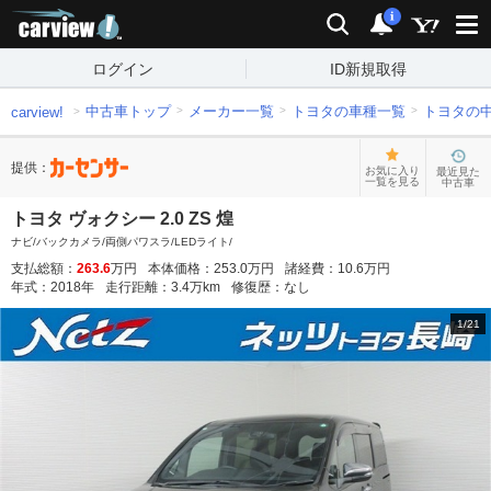
carview!
検索
通知
i
ログイン
ID新規取得
中古車トップ
メーカー一覧
トヨタの車種一覧
トヨタの
carview!
提供：
お気に入り
最近見た
一覧を見る
中古車
トヨタ ヴォクシー 2.0 ZS 煌
ナビ/バックカメラ/両側パワスラ/LEDライト/
支払総額：
263.6
万円
本体価格：
253.0
万円
諸経費：
10.6
万円
年式：
2018
年
走行距離：
3.4
万km
修復歴：
なし
1
/
21