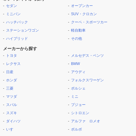
セダン
オープンカー
ミニバン
SUV・クロカン
ハッチバック
クーペ・スポーツカー
ステーションワゴン
軽自動車
ハイブリッド
その他
メーカーから探す
トヨタ
メルセデス・ベンツ
レクサス
BMW
日産
アウディ
ホンダ
フォルクスワーゲン
三菱
ポルシェ
マツダ
ミニ
スバル
プジョー
スズキ
シトロエン
ダイハツ
アルファ ロメオ
いすゞ
ボルボ