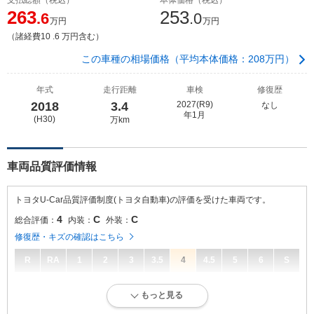
263
253
.6
.0
万円
万円
（諸経費10 .6 万円含む）
この車種の相場価格（平均本体価格：208万円）
年式
走行距離
車検
修復歴
2018
3.4
2027(R9)
なし
年1月
(H30)
万km
車両品質評価情報
トヨタU-Car品質評価制度(トヨタ自動車)の評価を受けた車両です。
4
C
C
総合評価：
内装：
外装：
修復歴・キズの確認はこちら
R
RA
1
2
3
3.5
4
4.5
5
6
S
4
総合評価：
もっと見る
キズ、へこみが少なく、全体的に良好な状態です。