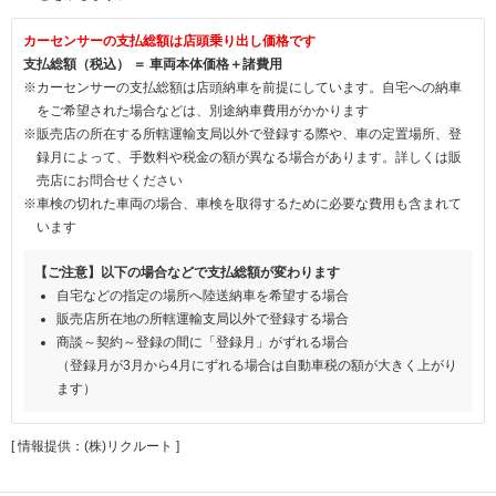
カーセンサーの支払総額は店頭乗り出し価格です
支払総額（税込） ＝ 車両本体価格＋諸費用
※カーセンサーの支払総額は店頭納車を前提にしています。自宅への納車
をご希望された場合などは、別途納車費用がかかります
※販売店の所在する所轄運輸支局以外で登録する際や、車の定置場所、登
録月によって、手数料や税金の額が異なる場合があります。詳しくは販
売店にお問合せください
※車検の切れた車両の場合、車検を取得するために必要な費用も含まれて
います
【ご注意】以下の場合などで支払総額が変わります
自宅などの指定の場所へ陸送納車を希望する場合
販売店所在地の所轄運輸支局以外で登録する場合
商談～契約～登録の間に「登録月」がずれる場合
（登録月が3月から4月にずれる場合は自動車税の額が大きく上がり
ます）
[ 情報提供：(株)リクルート ]