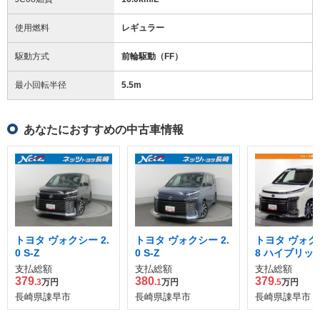
使用燃料
レギュラー
駆動方式
前輪駆動（FF）
最小回転半径
5.5
m
あなたにおすすめの中古車情報
トヨタ ヴォクシー 2.
トヨタ ヴォクシー 2.
トヨタ ヴォクシ
0 S-Z
0 S-Z
8 ハイブリッド
支払総額
支払総額
支払総額
379
380
379
.3
万円
.1
万円
.5
万円
長崎県諌早市
長崎県諌早市
長崎県諌早市