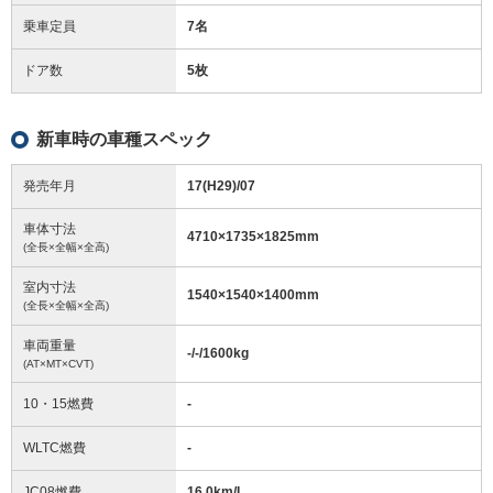
乗車定員
7名
ドア数
5枚
新車時の車種スペック
発売年月
17(H29)/07
車体寸法
4710
×
1735
×
1825
mm
(全長×全幅×全高)
室内寸法
1540
×
1540
×
1400
mm
(全長×全幅×全高)
車両重量
-/-/1600
kg
(AT×MT×CVT)
10・15燃費
-
WLTC燃費
-
JC08燃費
16.0km/L