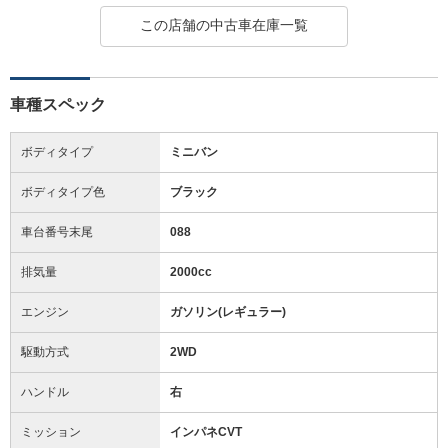
この店舗の中古車在庫一覧
車種スペック
ボディタイプ
ミニバン
ボディタイプ色
ブラック
車台番号末尾
088
排気量
2000cc
エンジン
ガソリン(レギュラー)
駆動方式
2WD
ハンドル
右
ミッション
インパネCVT