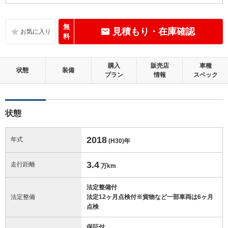
C
内装：
標準的に使用されていて、気になる使用感やいたみが若干あります。
無
見積もり・在庫確認
料
C
外装：
標準的に使用されていて、キズやへこみ等が若干あります。
購入
販売店
車種
状態
装備
プラン
情報
スペック
この中古車の「車両品質評価書」を見る
状態
2018
年式
(H30)
年
3.4
走行距離
万km
法定整備付
法定整備
法定12ヶ月点検付※貨物など一部車両は6ヶ月
点検
保証付