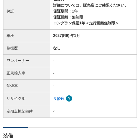
詳細については、販売店にご確認ください。
保証
保証期間：1年
保証距離：無制限
ロングラン保証1年＜走行距離無制限＞
車検
2027(R9) 年1月
修復歴
なし
ワンオーナー
-
正規輸入車
-
禁煙車
-
リサイクル
リ済込
定期点検記録簿
○
装備