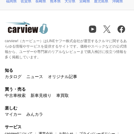
福岡県
佐賀県
長崎県
熊本県
大分県
宮崎県
鹿児島県
沖縄県
carview!（カービュー）はLINEヤフー株式会社が運営するクルマに関するあ
らゆる情報やサービスを提供するサイトです。価格やスペックなどの公式情
報から、ユーザーや専門家のリアルなレビューまで購入検討に役立つ情報を
多く掲載しています。
知る
カタログ
ニュース
オリジナル記事
買う・売る
中古車検索
新車見積り
車買取
楽しむ
マイカー
みんカラ
サービス
carview!について
運営会社
お知らせ
プライバシーポリシー