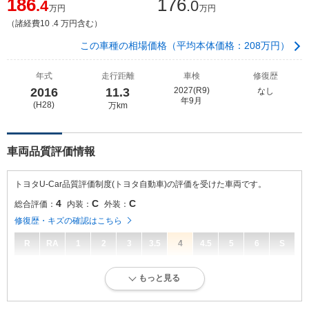
186
176
.4
.0
万円
万円
（諸経費10 .4 万円含む）
この車種の相場価格（平均本体価格：208万円）
年式
走行距離
車検
修復歴
2016
11.3
2027(R9)
なし
年9月
(H28)
万km
車両品質評価情報
トヨタU-Car品質評価制度(トヨタ自動車)の評価を受けた車両です。
4
C
C
総合評価：
内装：
外装：
修復歴・キズの確認はこちら
R
RA
1
2
3
3.5
4
4.5
5
6
S
4
総合評価：
もっと見る
キズ、へこみが少なく、全体的に良好な状態です。