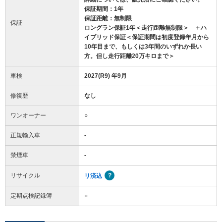
保証期間：1年
保証距離：無制限
保証
ロングラン保証1年＜走行距離無制限＞ ＋ハ
イブリッド保証＜保証期間は初度登録年月から
10年目まで、もしくは3年間のいずれか長い
方。但し走行距離20万キロまで＞
車検
2027(R9) 年9月
修復歴
なし
ワンオーナー
○
正規輸入車
-
禁煙車
-
リサイクル
リ済込
定期点検記録簿
○