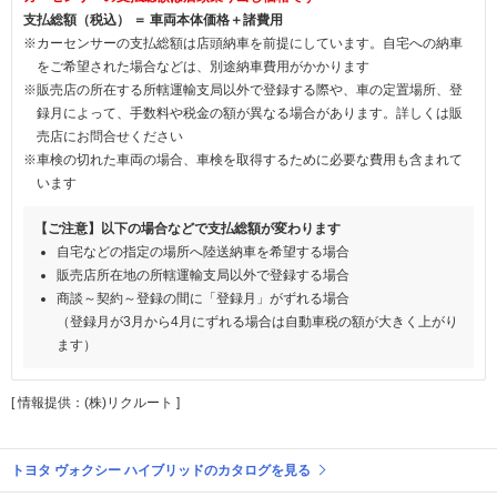
支払総額（税込） ＝ 車両本体価格＋諸費用
※カーセンサーの支払総額は店頭納車を前提にしています。自宅への納車
をご希望された場合などは、別途納車費用がかかります
※販売店の所在する所轄運輸支局以外で登録する際や、車の定置場所、登
録月によって、手数料や税金の額が異なる場合があります。詳しくは販
売店にお問合せください
※車検の切れた車両の場合、車検を取得するために必要な費用も含まれて
います
【ご注意】以下の場合などで支払総額が変わります
自宅などの指定の場所へ陸送納車を希望する場合
販売店所在地の所轄運輸支局以外で登録する場合
商談～契約～登録の間に「登録月」がずれる場合
（登録月が3月から4月にずれる場合は自動車税の額が大きく上がり
ます）
[ 情報提供：(株)リクルート ]
トヨタ ヴォクシー ハイブリッドのカタログを見る