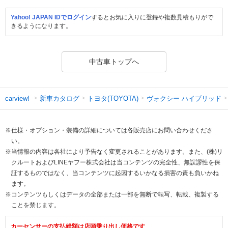
Yahoo! JAPAN IDでログイン
するとお気に入りに登録や複数見積もりがで
きるようになります。
中古車トップへ
新車カタログ
トヨタ(TOYOTA)
ヴォクシー ハイブリッド
carview!
※仕様・オプション・装備の詳細については各販売店にお問い合わせくださ
い。
※当情報の内容は各社により予告なく変更されることがあります。また、(株)リ
クルートおよびLINEヤフー株式会社は当コンテンツの完全性、無誤謬性を保
証するものではなく、当コンテンツに起因するいかなる損害の責も負いかね
ます。
※コンテンツもしくはデータの全部または一部を無断で転写、転載、複製する
ことを禁じます。
カーセンサーの支払総額は店頭乗り出し価格です