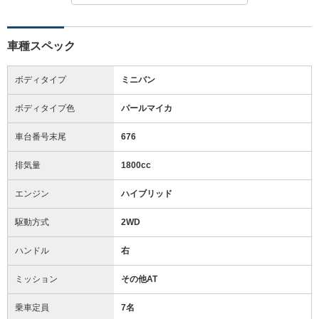
車種スペック
ボディタイプ
ミニバン
ボディタイプ色
パールマイカ
車台番号末尾
676
排気量
1800cc
エンジン
ハイブリッド
駆動方式
2WD
ハンドル
右
ミッション
その他AT
乗車定員
7名