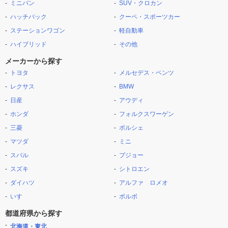
ミニバン
SUV・クロカン
ハッチバック
クーペ・スポーツカー
ステーションワゴン
軽自動車
ハイブリッド
その他
メーカーから探す
トヨタ
メルセデス・ベンツ
レクサス
BMW
日産
アウディ
ホンダ
フォルクスワーゲン
三菱
ポルシェ
マツダ
ミニ
スバル
プジョー
スズキ
シトロエン
ダイハツ
アルファ ロメオ
いすゞ
ボルボ
都道府県から探す
北海道・東北