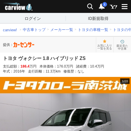
carview!
検索
通知
i
ログイン
ID新規取得
中古車トップ
メーカー一覧
トヨタの車種一覧
トヨタの
carview!
提供：
お気に入り
最近見た
一覧を見る
中古車
トヨタ ヴォクシー 1.8 ハイブリッド ZS
支払総額：
186.4
万円
本体価格：
176.0
万円
諸経費：
10.4
万円
年式：
2016
年
走行距離：
11.3
万km
修復歴：
なし
1
/
20