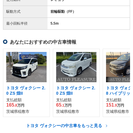
駆動方式
前輪駆動（FF）
最小回転半径
5.5
m
あなたにおすすめの中古車情報
トヨタ ヴォクシー 2.
トヨタ ヴォクシー 2.
トヨタ ヴォクシ
0 ZS 煌II
0 ZS 煌II
8 ハイブリッド
支払総額
支払総額
支払総額
165
65
151
.8
万円
.1
万円
.9
万円
茨城県稲敷市
茨城県稲敷市
茨城県稲敷市
トヨタ ヴォクシーの中古車をもっと見る