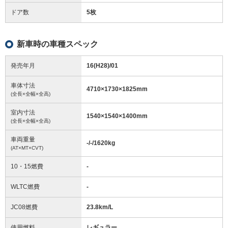
ドア数
5枚
新車時の車種スペック
発売年月
16(H28)/01
車体寸法
4710
×
1730
×
1825
mm
(全長×全幅×全高)
室内寸法
1540
×
1540
×
1400
mm
(全長×全幅×全高)
車両重量
-/-/1620
kg
(AT×MT×CVT)
10・15燃費
-
WLTC燃費
-
JC08燃費
23.8km/L
使用燃料
レギュラー