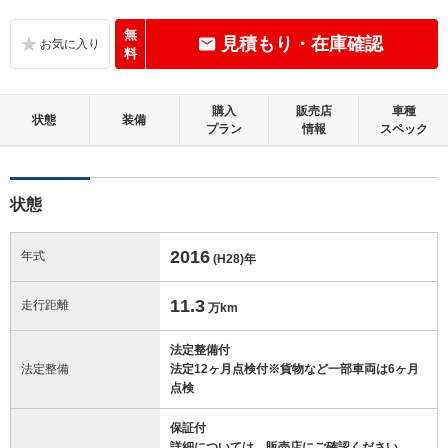
C
内装：
標準的に使用されていて、気になる使用感やいたみが若干あります。
無
見積もり・在庫確認
料
C
外装：
標準的に使用されていて、キズやへこみ等が若干あります。
購入
販売店
車種
状態
装備
プラン
情報
スペック
この中古車の「車両品質評価書」を見る
状態
2016
年式
(H28)
年
11.3
走行距離
万km
法定整備付
法定整備
法定12ヶ月点検付※貨物など一部車両は6ヶ月
点検
保証付
詳細については、販売店にご確認ください。