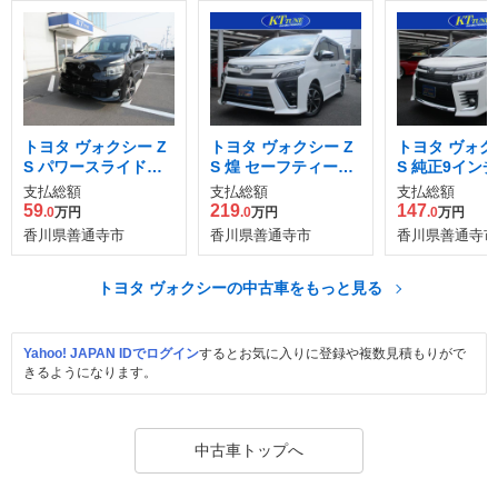
トヨタ ヴォクシー Z
トヨタ ヴォクシー Z
トヨタ ヴォク
S パワースライドド
S 煌 セーフティーシ
S 純正9イン
ア 社外ナビTV Bモ
ステム 純正10イ
バックカメラ 
支払総額
支払総額
支払総額
59
219
147
.0
万円
.0
万円
.0
万円
香川県善通寺市
香川県善通寺市
香川県善通寺市
トヨタ ヴォクシーの中古車をもっと見る
Yahoo! JAPAN IDでログイン
するとお気に入りに登録や複数見積もりがで
きるようになります。
中古車トップへ