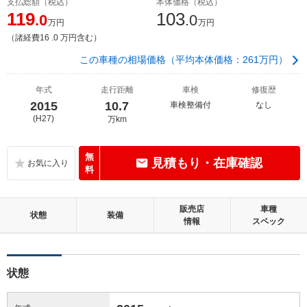
支払総額（税込）
本体価格（税込）
119
103
.0
.0
万円
万円
（諸経費16 .0 万円含む）
この車種の相場価格（平均本体価格：261万円）
年式
走行距離
車検
修復歴
2015
10.7
車検整備付
なし
(H27)
万km
無
見積もり・在庫確認
料
販売店
車種
状態
装備
情報
スペック
状態