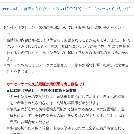
新車カタログ
トヨタ(TOYOTA)
ヴォクシー ハイブリッド
carview!
※仕様・オプション・装備の詳細については各販売店にお問い合わせくださ
い。
※当情報の内容は各社により予告なく変更されることがあります。また、(株)リ
クルートおよびLINEヤフー株式会社は当コンテンツの完全性、無誤謬性を保
証するものではなく、当コンテンツに起因するいかなる損害の責も負いかね
ます。
※コンテンツもしくはデータの全部または一部を無断で転写、転載、複製する
ことを禁じます。
カーセンサーの支払総額は店頭乗り出し価格です
支払総額（税込） ＝ 車両本体価格＋諸費用
※カーセンサーの支払総額は店頭納車を前提にしています。自宅への納車
をご希望された場合などは、別途納車費用がかかります
※販売店の所在する所轄運輸支局以外で登録する際や、車の定置場所、登
録月によって、手数料や税金の額が異なる場合があります。詳しくは販
売店にお問合せください
※車検の切れた車両の場合、車検を取得するために必要な費用も含まれて