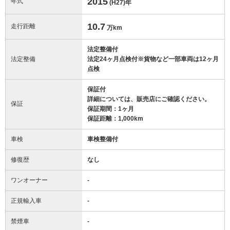
2015
年式
(H27)
年
10.7
走行距離
万km
法定整備付
法定整備
法定24ヶ月点検付※貨物など一部車両は12ヶ月
点検
保証付
詳細については、販売店にご確認ください。
保証
保証期間：1ヶ月
保証距離：1,000km
車検
車検整備付
修復歴
なし
ワンオーナー
-
正規輸入車
-
禁煙車
-