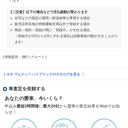
います
【ご注意】以下の場合などで支払総額が変わります
自宅などの指定の場所へ陸送納車を希望する場合
販売店所在地の所轄運輸支局以外で登録する場合
商談～契約～登録の間に「登録月」がずれる場合
（登録月が3月から4月にずれる場合は自動車税の額が大きく上がり
ます）
[ 情報提供：(株)リクルート ]
トヨタ ヴォクシー ハイブリッドのカタログを見る
車査定を依頼する
あなたの愛車、今いくら？
申込み
最短3時間後
に
最大20社
から愛車の査定結果をWebでお知
らせ！