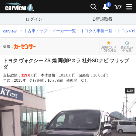
carview!
検索
通知
i
ログイン
ID新規取得
中古車トップ
メーカー一覧
トヨタの車種一覧
トヨタの
carview!
提供：
お気に入り
最近見た
一覧を見る
中古車
トヨタ ヴォクシー ZS 煌 両側Pスラ 社外SDナビ フリップ
ダ
支払総額：
119.0
万円
本体価格：
103.0
万円
諸経費：
16.0
万円
年式：
2015
年
走行距離：
10.7
万km
修復歴：
なし
1
/
20