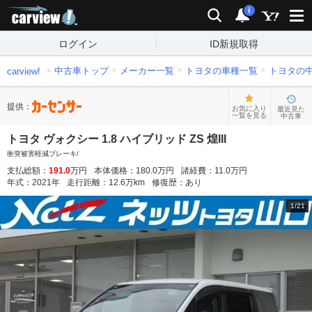
carview!
検索
通知
i
ログイン
ID新規取得
中古車トップ
メーカー一覧
トヨタの車種一覧
トヨタの
carview!
提供：
お気に入り
最近見た
一覧を見る
中古車
トヨタ ヴォクシー 1.8 ハイブリッド ZS 煌III
衝突被害軽減ブレーキ/
支払総額：
191.0
万円
本体価格：
180.0
万円
諸経費：
11.0
万円
年式：
2021
年
走行距離：
12.6
万km
修復歴：
あり
1
/
21