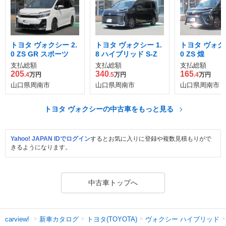
トヨタ ヴォクシー 2.
トヨタ ヴォクシー 1.
トヨタ ヴォクシ
0 ZS GR スポーツ
8 ハイブリッド S-Z
0 ZS 煌
支払総額
支払総額
支払総額
205
340
165
.4
万円
.5
万円
.4
万円
山口県周南市
山口県周南市
山口県周南市
トヨタ ヴォクシーの中古車をもっと見る
Yahoo! JAPAN IDでログイン
するとお気に入りに登録や複数見積もりがで
きるようになります。
中古車トップへ
新車カタログ
トヨタ(TOYOTA)
ヴォクシー ハイブリッド
carview!