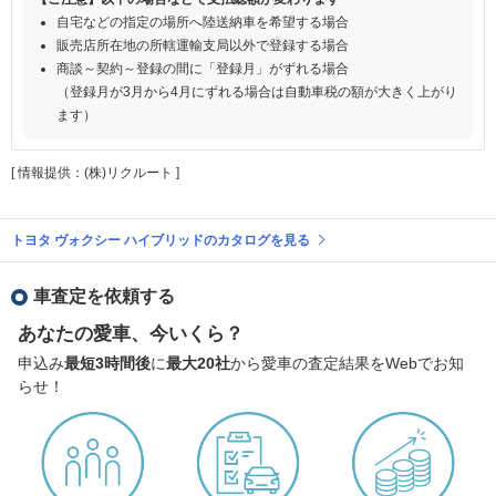
自宅などの指定の場所へ陸送納車を希望する場合
販売店所在地の所轄運輸支局以外で登録する場合
商談～契約～登録の間に「登録月」がずれる場合
（登録月が3月から4月にずれる場合は自動車税の額が大きく上がり
ます）
[ 情報提供：(株)リクルート ]
トヨタ ヴォクシー ハイブリッドのカタログを見る
車査定を依頼する
あなたの愛車、今いくら？
申込み
最短3時間後
に
最大20社
から愛車の査定結果をWebでお知
らせ！