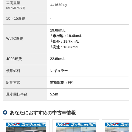
車両重量
-/-/1630
kg
(AT×MT×CVT)
10・15燃費
-
19.0km/L
└市街地：18.4km/L
WLTC燃費
└郊外：19.7km/L
└高速：18.8km/L
JC08燃費
22.8km/L
使用燃料
レギュラー
駆動方式
前輪駆動（FF）
最小回転半径
5.5
m
あなたにおすすめの中古車情報