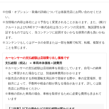
※仕様・オプション・装備の詳細については各販売店にお問い合わせくださ
い。
※当情報の内容は各社により予告なく変更されることがあります。また、(株)リ
クルートおよびLINEヤフー株式会社は当コンテンツの完全性、無誤謬性を保
証するものではなく、当コンテンツに起因するいかなる損害の責も負いかね
ます。
※コンテンツもしくはデータの全部または一部を無断で転写、転載、複製する
ことを禁じます。
カーセンサーの支払総額は店頭乗り出し価格です
支払総額（税込） ＝ 車両本体価格＋諸費用
※カーセンサーの支払総額は店頭納車を前提にしています。自宅への納車
をご希望された場合などは、別途納車費用がかかります
※販売店の所在する所轄運輸支局以外で登録する際や、車の定置場所、登
録月によって、手数料や税金の額が異なる場合があります。詳しくは販
売店にお問合せください
※車検の切れた車両の場合、車検を取得するために必要な費用も含まれて
います
【ご注意】以下の場合などで支払総額が変わります