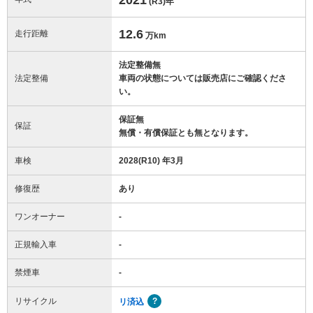
(R3)
年
12.6
走行距離
万km
法定整備無
法定整備
車両の状態については販売店にご確認くださ
い。
保証無
保証
無償・有償保証とも無となります。
車検
2028(R10) 年3月
修復歴
あり
ワンオーナー
-
正規輸入車
-
禁煙車
-
リサイクル
リ済込