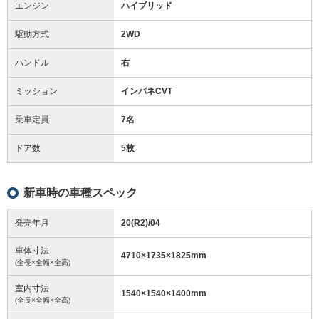
エンジン
ハイブリッド
駆動方式
2WD
ハンドル
右
ミッション
インパネCVT
乗車定員
7名
ドア数
5枚
新車時の車種スペック
発売年月
20(R2)/04
車体寸法
4710
×
1735
×
1825
mm
(全長×全幅×全高)
室内寸法
1540
×
1540
×
1400
mm
(全長×全幅×全高)