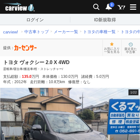
carview!
検索
通知
i
ログイン
ID新規取得
中古車トップ
メーカー一覧
トヨタの車種一覧
トヨタの
carview!
提供：
お気に入り
最近見た
一覧を見る
中古車
トヨタ ヴォクシー 2.0 X 4WD
霊柩車/寝台車/搬送車/棺・ストレッチャー/
支払総額：
135.0
万円
本体価格：
130.0
万円
諸経費：
5.0
万円
年式：
2012
年
走行距離：
10.8
万km
修復歴：
なし
1
/
22