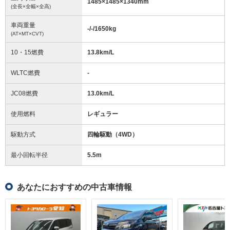
1485
×
1485
×
1340
mm
(全長×全幅×全高)
車両重量
-/-/1650
kg
(AT×MT×CVT)
10・15燃費
13.8km/L
WLTC燃費
-
JC08燃費
13.0km/L
使用燃料
レギュラー
駆動方式
四輪駆動（4WD）
最小回転半径
5.5
m
あなたにおすすめの中古車情報