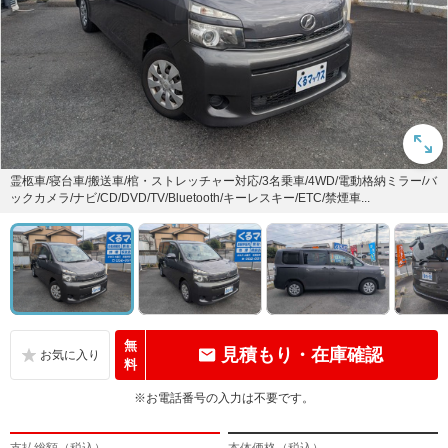
霊柩車/寝台車/搬送車/棺・ストレッチャー対応/3名乗車/4WD/電動格納ミラー/バ
ックカメラ/ナビ/CD/DVD/TV/Bluetooth/キーレスキー/ETC/禁煙車...
無
見積もり・在庫確認
料
※お電話番号の入力は不要です。
支払総額（税込）
本体価格（税込）