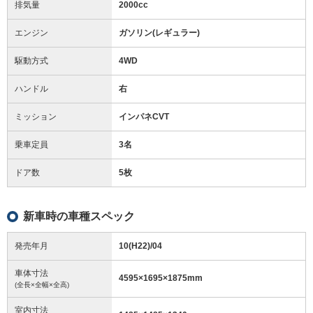
排気量
2000cc
エンジン
ガソリン(レギュラー)
駆動方式
4WD
ハンドル
右
ミッション
インパネCVT
乗車定員
3名
ドア数
5枚
新車時の車種スペック
発売年月
10(H22)/04
車体寸法
4595
×
1695
×
1875
mm
(全長×全幅×全高)
室内寸法