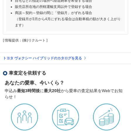
自宅などの指定の場所へ陸送納車を希望する場合
販売店所在地の所轄運輸支局以外で登録する場合
商談～契約～登録の間に「登録月」がずれる場合
（登録月が3月から4月にずれる場合は自動車税の額が大きく上がり
ます）
[ 情報提供：(株)リクルート ]
トヨタ ヴォクシー ハイブリッドのカタログを見る
車査定を依頼する
あなたの愛車、今いくら？
申込み
最短3時間後
に
最大20社
から愛車の査定結果をWebでお知
らせ！