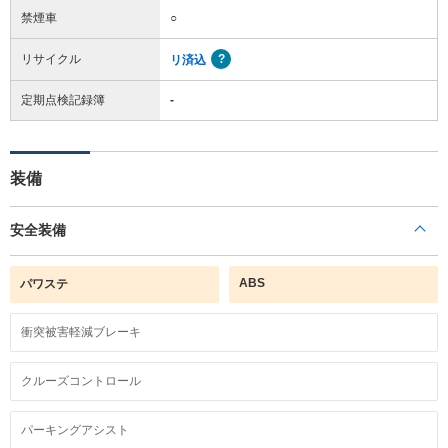
禁煙車
○
リサイクル
リ済込
定期点検記録簿
-
装備
安全装備
ABS
パワステ
衝突被害軽減ブレーキ
クルーズコントロール
パーキングアシスト