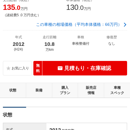
135
130
.0
.0
万円
万円
（諸経費5 .0 万円含む）
この車種の相場価格（平均本体価格：66万円）
年式
走行距離
車検
修復歴
2012
10.8
車検整備付
なし
(H24)
万km
無
見積もり・在庫確認
料
購入
販売店
車種
状態
装備
プラン
情報
スペック
状態
2012
年式