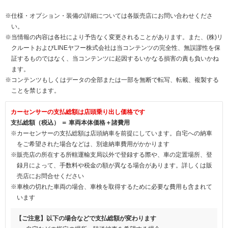
※仕様・オプション・装備の詳細については各販売店にお問い合わせくださ
い。
※当情報の内容は各社により予告なく変更されることがあります。また、(株)リ
クルートおよびLINEヤフー株式会社は当コンテンツの完全性、無誤謬性を保
証するものではなく、当コンテンツに起因するいかなる損害の責も負いかね
ます。
※コンテンツもしくはデータの全部または一部を無断で転写、転載、複製する
ことを禁じます。
カーセンサーの支払総額は店頭乗り出し価格です
支払総額（税込） ＝ 車両本体価格＋諸費用
※カーセンサーの支払総額は店頭納車を前提にしています。自宅への納車
をご希望された場合などは、別途納車費用がかかります
※販売店の所在する所轄運輸支局以外で登録する際や、車の定置場所、登
録月によって、手数料や税金の額が異なる場合があります。詳しくは販
売店にお問合せください
※車検の切れた車両の場合、車検を取得するために必要な費用も含まれて
います
【ご注意】以下の場合などで支払総額が変わります