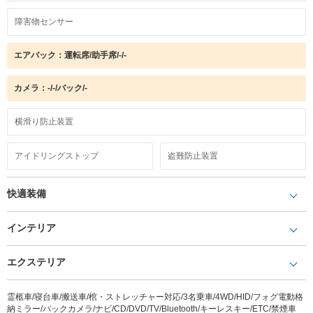
障害物センサー
エアバック：運転席/助手席/-/-
カメラ：-/-/バック/-
横滑り防止装置
アイドリングストップ
盗難防止装置
快適装備
インテリア
エクステリア
霊柩車/寝台車/搬送車/棺・ストレッチャー対応/3名乗車/4WD/HID/フォグ電動格
納ミラー/バックカメラ/ナビ/CD/DVD/TV/Bluetooth/キーレスキー/ETC/禁煙車