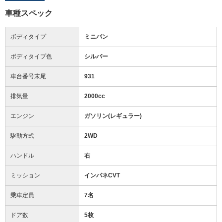
車種スペック
ボディタイプ
ミニバン
ボディタイプ色
シルバー
車台番号末尾
931
排気量
2000cc
エンジン
ガソリン(レギュラー)
駆動方式
2WD
ハンドル
右
ミッション
インパネCVT
乗車定員
7名
ドア数
5枚