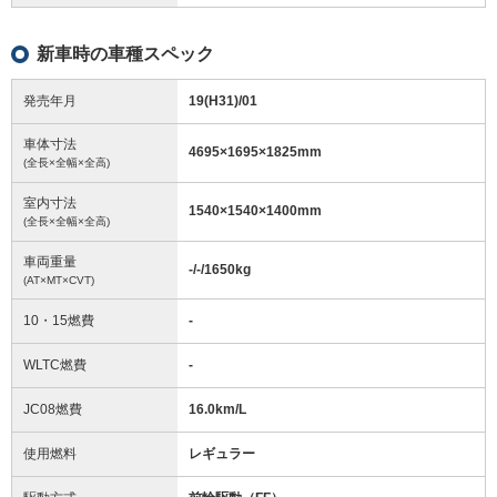
新車時の車種スペック
発売年月
19(H31)/01
車体寸法
4695
×
1695
×
1825
mm
(全長×全幅×全高)
室内寸法
1540
×
1540
×
1400
mm
(全長×全幅×全高)
車両重量
-/-/1650
kg
(AT×MT×CVT)
10・15燃費
-
WLTC燃費
-
JC08燃費
16.0km/L
使用燃料
レギュラー