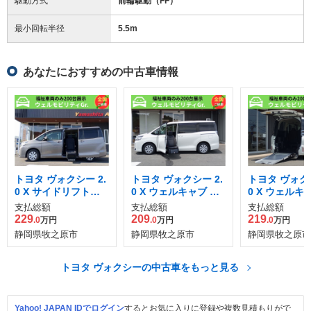
駆動方式
前輪駆動（FF）
最小回転半径
5.5
m
あなたにおすすめの中古車情報
トヨタ ヴォクシー 2.
トヨタ ヴォクシー 2.
トヨタ ヴォクシ
0 X サイドリフトア
0 X ウェルキャブ 助
0 X ウェルキ
ップチルトシート装
手席リフトアップシ
ロープタイプII
支払総額
支払総額
支払総額
着車
ート車
ドシート無
229
209
219
.0
万円
.0
万円
.0
万円
静岡県牧之原市
静岡県牧之原市
静岡県牧之原市
トヨタ ヴォクシーの中古車をもっと見る
Yahoo! JAPAN IDでログイン
するとお気に入りに登録や複数見積もりがで