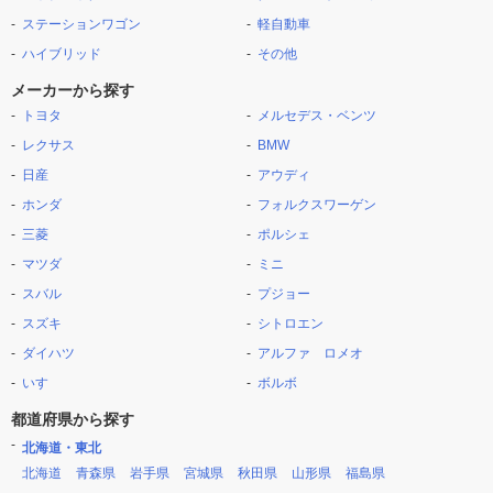
ステーションワゴン
軽自動車
ハイブリッド
その他
メーカーから探す
トヨタ
メルセデス・ベンツ
レクサス
BMW
日産
アウディ
ホンダ
フォルクスワーゲン
三菱
ポルシェ
マツダ
ミニ
スバル
プジョー
スズキ
シトロエン
ダイハツ
アルファ ロメオ
いすゞ
ボルボ
都道府県から探す
北海道・東北
北海道
青森県
岩手県
宮城県
秋田県
山形県
福島県