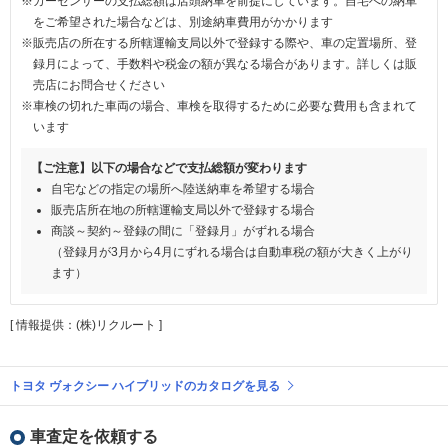
※カーセンサーの支払総額は店頭納車を前提にしています。自宅への納車
をご希望された場合などは、別途納車費用がかかります
※販売店の所在する所轄運輸支局以外で登録する際や、車の定置場所、登
録月によって、手数料や税金の額が異なる場合があります。詳しくは販
売店にお問合せください
※車検の切れた車両の場合、車検を取得するために必要な費用も含まれて
います
【ご注意】以下の場合などで支払総額が変わります
自宅などの指定の場所へ陸送納車を希望する場合
販売店所在地の所轄運輸支局以外で登録する場合
商談～契約～登録の間に「登録月」がずれる場合
（登録月が3月から4月にずれる場合は自動車税の額が大きく上がり
ます）
[ 情報提供：(株)リクルート ]
トヨタ ヴォクシー ハイブリッドのカタログを見る
車査定を依頼する