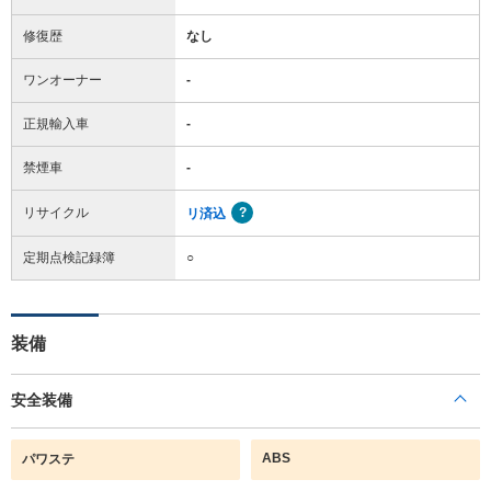
修復歴
なし
ワンオーナー
-
正規輸入車
-
禁煙車
-
リサイクル
リ済込
定期点検記録簿
○
装備
安全装備
ABS
パワステ