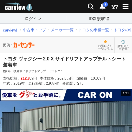
carview!
検索
通知
i
ログイン
ID新規取得
中古車トップ
メーカー一覧
トヨタの車種一覧
トヨタの
carview!
提供：
お気に入り
最近見た
一覧を見る
中古車
トヨタ ヴォクシー 2.0 X サイドリフトアップチルトシート
装着車
検2年 後席サイドリフトアップ ドラレコ/
支払総額：
212.8
万円
本体価格：
202.8
万円
諸経費：
10.0
万円
年式：
2019
年
走行距離：
2.9
万km
修復歴：
なし
1
/
21