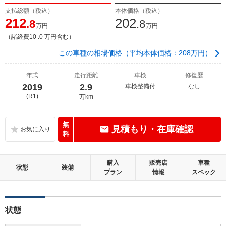
支払総額（税込）
本体価格（税込）
212
202
.8
.8
万円
万円
（諸経費10 .0 万円含む）
この車種の相場価格（平均本体価格：208万円）
年式
走行距離
車検
修復歴
2019
2.9
車検整備付
なし
(R1)
万km
無
見積もり・在庫確認
料
購入
販売店
車種
状態
装備
プラン
情報
スペック
状態