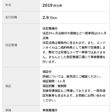
2019
年式
(R1)
年
2.9
走行距離
万km
法定整備付
法定24ヶ月点検付※貨物など一部車両は12ヶ月
点検
法定点検は価格内に含まれます。また、エンジ
法定整備
ンオイルはご成約特典として無料で交換致しま
す。弊社では安価なユーザー車検ではありませ
ん。きちんとした指定整備工場にて車検整備を
行います。
保証付
詳細については、販売店にご確認ください。
保証期間：1ヶ月
保証
保証距離：無制限
別途有償保証もご準備しております。一部非保
証対象車も含まれます。お気軽にお問い合わせ
ください。
車検
車検整備付