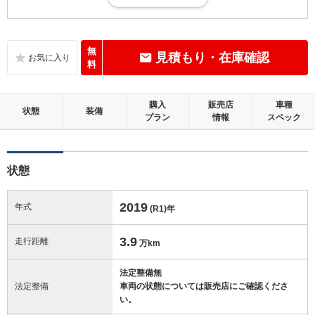
内外装に目立たない多少のキズ、ヘコミが認められる状態です。
内装：
目立たない軽微なダメージはありますが、良好な状態です。
無
見積もり・在庫確認
料
外装：
多少のキズ、ヘコミなどがあります。
購入
販売店
車種
状態
装備
プラン
情報
スペック
修復歴：無
この中古車の「車両品質評価書」を見る
状態
2019
年式
(R1)
年
3.9
走行距離
万km
法定整備無
法定整備
車両の状態については販売店にご確認くださ
い。