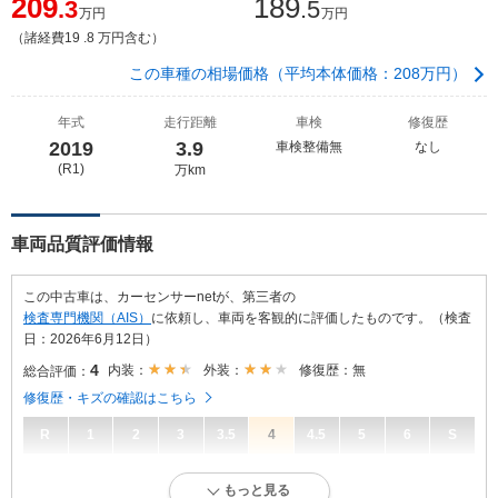
209
189
.3
.5
万円
万円
（諸経費19 .8 万円含む）
この車種の相場価格（平均本体価格：208万円）
年式
走行距離
車検
修復歴
2019
3.9
車検整備無
なし
(R1)
万km
車両品質評価情報
この中古車は、カーセンサーnetが、第三者の
検査専門機関（AIS）
に依頼し、車両を客観的に評価したものです。（検査
日：2026年6月12日）
4
内装：
外装：
修復歴：無
総合評価：
修復歴・キズの確認はこちら
R
1
2
3
3.5
4
4.5
5
6
S
4
総合評価：
もっと見る