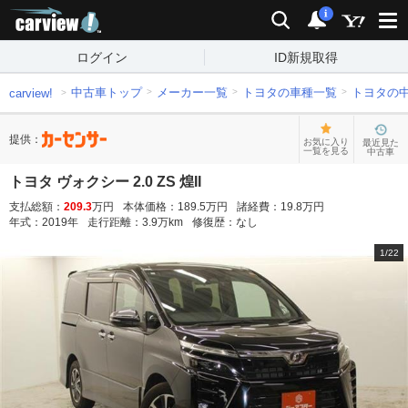
carview!
検索
通知
i
ログイン
ID新規取得
中古車トップ
メーカー一覧
トヨタの車種一覧
トヨタの
carview!
提供：
お気に入り
最近見た
一覧を見る
中古車
トヨタ ヴォクシー 2.0 ZS 煌II
支払総額：
209.3
万円
本体価格：
189.5
万円
諸経費：
19.8
万円
年式：
2019
年
走行距離：
3.9
万km
修復歴：
なし
1
/
22