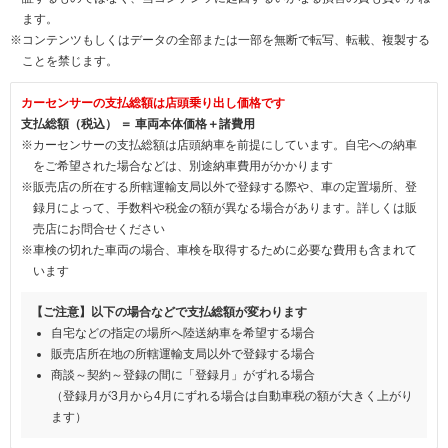
ます。
※コンテンツもしくはデータの全部または一部を無断で転写、転載、複製する
ことを禁じます。
カーセンサーの支払総額は店頭乗り出し価格です
支払総額（税込） ＝ 車両本体価格＋諸費用
※カーセンサーの支払総額は店頭納車を前提にしています。自宅への納車
をご希望された場合などは、別途納車費用がかかります
※販売店の所在する所轄運輸支局以外で登録する際や、車の定置場所、登
録月によって、手数料や税金の額が異なる場合があります。詳しくは販
売店にお問合せください
※車検の切れた車両の場合、車検を取得するために必要な費用も含まれて
います
【ご注意】以下の場合などで支払総額が変わります
自宅などの指定の場所へ陸送納車を希望する場合
販売店所在地の所轄運輸支局以外で登録する場合
商談～契約～登録の間に「登録月」がずれる場合
（登録月が3月から4月にずれる場合は自動車税の額が大きく上がり
ます）