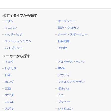
ボディタイプから探す
セダン
オープンカー
ミニバン
SUV・クロカン
ハッチバック
クーペ・スポーツカー
ステーションワゴン
軽自動車
ハイブリッド
その他
メーカーから探す
トヨタ
メルセデス・ベンツ
レクサス
BMW
日産
アウディ
ホンダ
フォルクスワーゲン
三菱
ポルシェ
マツダ
ミニ
スバル
プジョー
スズキ
シトロエン