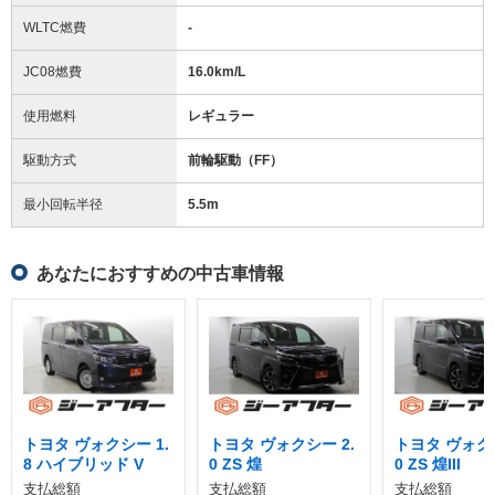
WLTC燃費
-
JC08燃費
16.0km/L
使用燃料
レギュラー
駆動方式
前輪駆動（FF）
最小回転半径
5.5
m
あなたにおすすめの中古車情報
トヨタ ヴォクシー 1.
トヨタ ヴォクシー 2.
トヨタ ヴォクシ
8 ハイブリッド V
0 ZS 煌
0 ZS 煌III
支払総額
支払総額
支払総額