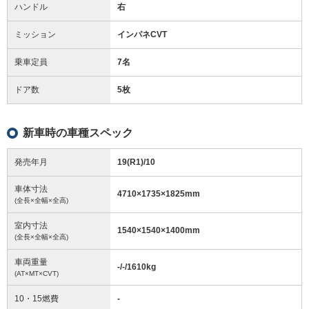
ハンドル
右
ミッション
インパネCVT
乗車定員
7名
ドア数
5枚
新車時の車種スペック
発売年月
19(R1)/10
車体寸法
4710
×
1735
×
1825
mm
(全長×全幅×全高)
室内寸法
1540
×
1540
×
1400
mm
(全長×全幅×全高)
車両重量
-/-/1610
kg
(AT×MT×CVT)
10・15燃費
-