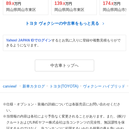
89
139
174
.9
万円
.9
万円
.9
万円
岡山県岡山市東区
岡山県岡山市東区
岡山県岡山市東
トヨタ ヴォクシーの中古車をもっと見る
Yahoo! JAPAN IDでログイン
するとお気に入りに登録や複数見積もりがで
きるようになります。
中古車トップへ
新車カタログ
トヨタ(TOYOTA)
ヴォクシー ハイブリッド
carview!
※仕様・オプション・装備の詳細については各販売店にお問い合わせくださ
い。
※当情報の内容は各社により予告なく変更されることがあります。また、(株)リ
クルートおよびLINEヤフー株式会社は当コンテンツの完全性、無誤謬性を保
証するものではなく、当コンテンツに起因するいかなる損害の責も負いかね