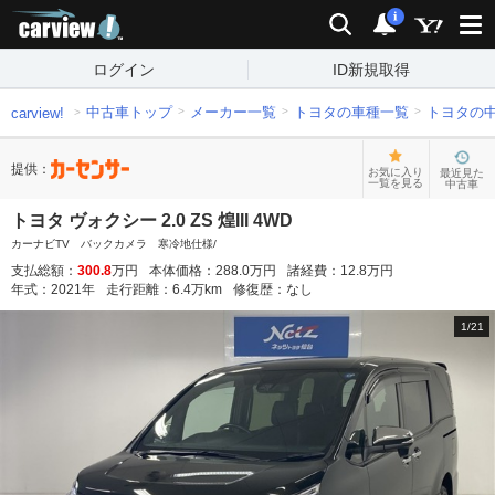
carview!
検索
通知
i
ログイン
ID新規取得
中古車トップ
メーカー一覧
トヨタの車種一覧
トヨタの
carview!
提供：
お気に入り
最近見た
一覧を見る
中古車
トヨタ ヴォクシー 2.0 ZS 煌III 4WD
カーナビTV バックカメラ 寒冷地仕様/
支払総額：
300.8
万円
本体価格：
288.0
万円
諸経費：
12.8
万円
年式：
2021
年
走行距離：
6.4
万km
修復歴：
なし
1
/
21