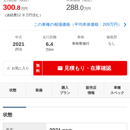
300
288
.8
.0
万円
万円
（諸経費12 .8 万円含む）
この車種の相場価格（平均本体価格：209万円）
年式
走行距離
車検
修復歴
2021
6.4
車検整備付
なし
(R3)
万km
無
見積もり・在庫確認
料
購入
販売店
車種
状態
装備
プラン
情報
スペック
状態
2021
年式