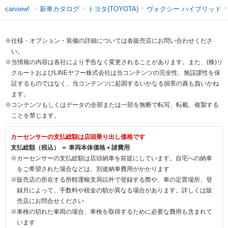
新車カタログ
トヨタ(TOYOTA)
ヴォクシー ハイブリッド
carview!
※仕様・オプション・装備の詳細については各販売店にお問い合わせくださ
い。
※当情報の内容は各社により予告なく変更されることがあります。また、(株)リ
クルートおよびLINEヤフー株式会社は当コンテンツの完全性、無誤謬性を保
証するものではなく、当コンテンツに起因するいかなる損害の責も負いかね
ます。
※コンテンツもしくはデータの全部または一部を無断で転写、転載、複製する
ことを禁じます。
カーセンサーの支払総額は店頭乗り出し価格です
支払総額（税込） ＝ 車両本体価格＋諸費用
※カーセンサーの支払総額は店頭納車を前提にしています。自宅への納車
をご希望された場合などは、別途納車費用がかかります
※販売店の所在する所轄運輸支局以外で登録する際や、車の定置場所、登
録月によって、手数料や税金の額が異なる場合があります。詳しくは販
売店にお問合せください
※車検の切れた車両の場合、車検を取得するために必要な費用も含まれて
います