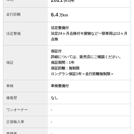
(R3)
年
6.4
走行距離
万km
法定整備付
法定整備
法定24ヶ月点検付※貨物など一部車両は12ヶ月
点検
保証付
詳細については、販売店にご確認ください。
保証
保証期間：1年
保証距離：無制限
ロングラン保証1年＜走行距離無制限＞
車検
車検整備付
修復歴
なし
ワンオーナー
-
正規輸入車
-
禁煙車
-