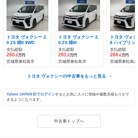
トヨタ ヴォクシー 2.
トヨタ ヴォクシー 2.
トヨタ ヴォクシ
0 ZS 煌II 4WD
0 ZS 煌III
8 ハイブリッド
III
支払総額
支払総額
支払総額
260
281
266
.8
万円
.8
万円
.6
万円
宮城県東松島市
宮城県東松島市
宮城県東松島市
トヨタ ヴォクシーの中古車をもっと見る
Yahoo! JAPAN IDでログイン
するとお気に入りに登録や複数見積もりがで
きるようになります。
中古車トップへ