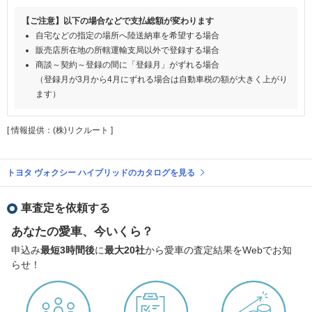
【ご注意】以下の場合などで支払総額が変わります
自宅などの指定の場所へ陸送納車を希望する場合
販売店所在地の所轄運輸支局以外で登録する場合
商談～契約～登録の間に「登録月」がずれる場合
（登録月が3月から4月にずれる場合は自動車税の額が大きく上がり
ます）
[ 情報提供：(株)リクルート ]
トヨタ ヴォクシー ハイブリッドのカタログを見る
車査定を依頼する
あなたの愛車、今いくら？
申込み
最短3時間後
に
最大20社
から愛車の査定結果をWebでお知
らせ！