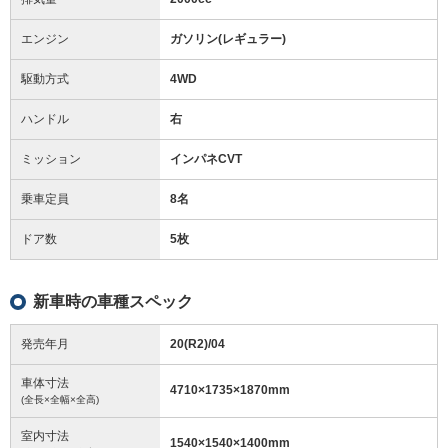
エンジン
ガソリン(レギュラー)
駆動方式
4WD
ハンドル
右
ミッション
インパネCVT
乗車定員
8名
ドア数
5枚
新車時の車種スペック
発売年月
20(R2)/04
車体寸法
4710
×
1735
×
1870
mm
(全長×全幅×全高)
室内寸法
1540
×
1540
×
1400
mm