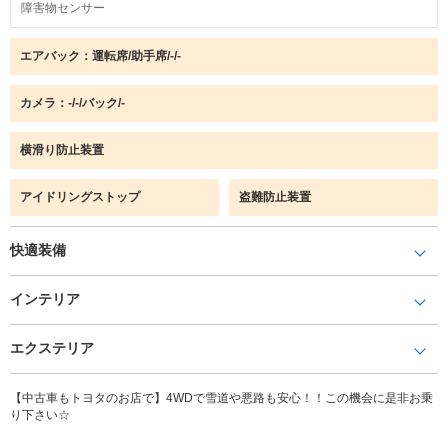
障害物センサー
エアバック：運転席/助手席/-/-
カメラ：-/-/バック/-
横滑り防止装置
アイドリングストップ
盗難防止装置
快適装備
インテリア
エクステリア
【中古車もトヨタのお店で】4WDで雪道や悪路も安心！！この機会に是非お乗
り下さい☆