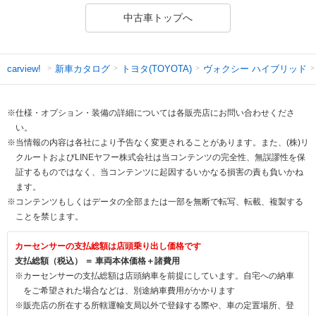
中古車トップへ
新車カタログ
トヨタ(TOYOTA)
ヴォクシー ハイブリッド
carview!
※仕様・オプション・装備の詳細については各販売店にお問い合わせくださ
い。
※当情報の内容は各社により予告なく変更されることがあります。また、(株)リ
クルートおよびLINEヤフー株式会社は当コンテンツの完全性、無誤謬性を保
証するものではなく、当コンテンツに起因するいかなる損害の責も負いかね
ます。
※コンテンツもしくはデータの全部または一部を無断で転写、転載、複製する
ことを禁じます。
カーセンサーの支払総額は店頭乗り出し価格です
支払総額（税込） ＝ 車両本体価格＋諸費用
※カーセンサーの支払総額は店頭納車を前提にしています。自宅への納車
をご希望された場合などは、別途納車費用がかかります
※販売店の所在する所轄運輸支局以外で登録する際や、車の定置場所、登