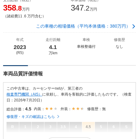
358
347
.8
.2
万円
万円
（諸経費11 .6 万円含む）
この車種の相場価格（平均本体価格：380万円）
年式
走行距離
車検
修復歴
2023
4.1
車検整備付
なし
(R5)
万km
車両品質評価情報
この中古車は、カーセンサーnetが、第三者の
検査専門機関（AIS）
に依頼し、車両を客観的に評価したものです。（検査
日：2026年7月20日）
4.5
内装：
外装：
修復歴：無
総合評価：
修復歴・キズの確認はこちら
R
1
2
3
3.5
4
4.5
5
6
S
4.5
総合評価：