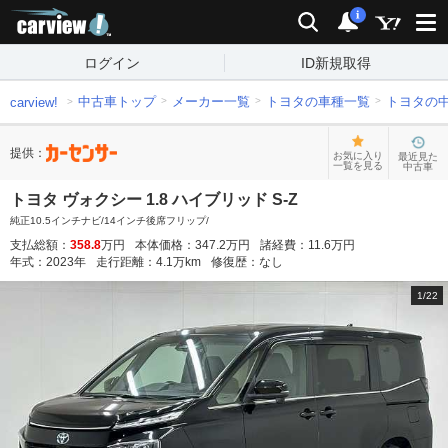
carview!
検索
通知
i
ログイン
ID新規取得
中古車トップ
メーカー一覧
トヨタの車種一覧
トヨタの
carview!
提供：
お気に入り
最近見た
一覧を見る
中古車
トヨタ ヴォクシー 1.8 ハイブリッド S-Z
純正10.5インチナビ/14インチ後席フリップ/
支払総額：
358.8
万円
本体価格：
347.2
万円
諸経費：
11.6
万円
年式：
2023
年
走行距離：
4.1
万km
修復歴：
なし
1
/
22