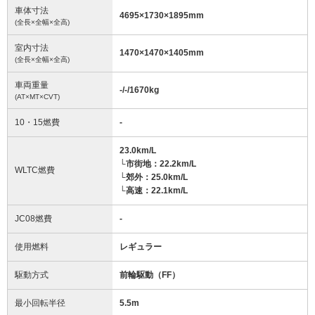
車体寸法
4695
×
1730
×
1895
mm
(全長×全幅×全高)
室内寸法
1470
×
1470
×
1405
mm
(全長×全幅×全高)
車両重量
-/-/1670
kg
(AT×MT×CVT)
10・15燃費
-
23.0km/L
└市街地：22.2km/L
WLTC燃費
└郊外：25.0km/L
└高速：22.1km/L
JC08燃費
-
使用燃料
レギュラー
駆動方式
前輪駆動（FF）
最小回転半径
5.5
m