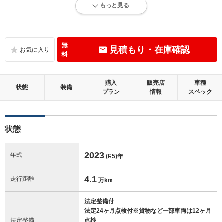
もっと見る
内外装に目立たない軽微なキズ、ヘコミが少し認められますが、良好な
状態です。
内装：
無
見積もり・在庫確認
標準的に使用されていて、多少のコゲ、スレ、キズがあります。
料
外装：
購入
販売店
車種
キズ、ヘコミなどが少なく、あっても目立たない、良好な状態です。
状態
装備
プラン
情報
スペック
修復歴：無
状態
この中古車の「車両品質評価書」を見る
2023
年式
(R5)
年
4.1
走行距離
万km
法定整備付
法定24ヶ月点検付※貨物など一部車両は12ヶ月
法定整備
点検