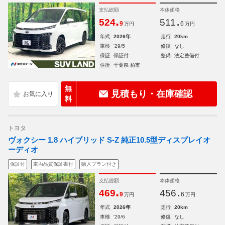
支払総額
本体価格
.
.
524
511
9
6
万円
万円
年式
2026年
走行
20km
車検
'29/5
修復
なし
保証
保証付
整備
法定整備付
住所
千葉県 柏市
無
見積もり・在庫確認
料
トヨタ
ヴォクシー 1.8 ハイブリッド S-Z 純正10.5型ディスプレイオ
ーディオ
保証付
車両品質保証書付
購入プラン付き
支払総額
本体価格
.
.
469
456
9
6
万円
万円
年式
2026年
走行
20km
車検
'29/6
修復
なし