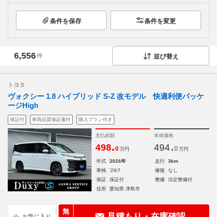
条件を保存
条件を変更
6,556
件
並び替え
トヨタ
ヴォクシー 1.8 ハイブリッド S-Z 改モデル 快適利便パッケ
ージHigh
保証付
車両品質保証書付
購入プラン付き
支払総額
本体価格
.
.
498
494
0
0
万円
万円
年式
2026年
走行
3km
車検
'29/7
修復
なし
保証
保証付
整備
法定整備付
住所
愛知県 津島市
無
見積もり・在庫確認