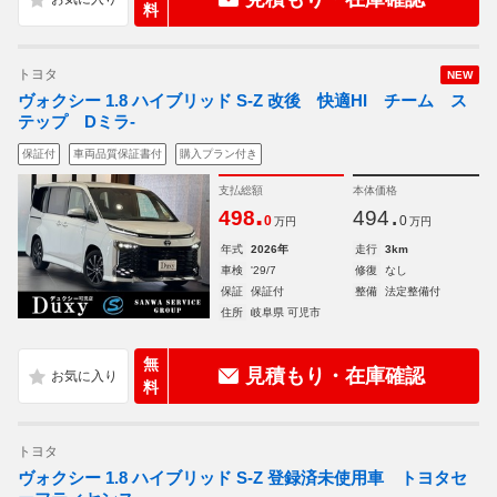
料
トヨタ
NEW
ヴォクシー 1.8 ハイブリッド S-Z 改後 快適HI チーム ス
テップ Dミラ-
保証付
車両品質保証書付
購入プラン付き
支払総額
本体価格
.
.
498
494
0
0
万円
万円
年式
2026年
走行
3km
車検
'29/7
修復
なし
保証
保証付
整備
法定整備付
住所
岐阜県 可児市
無
見積もり・在庫確認
料
トヨタ
ヴォクシー 1.8 ハイブリッド S-Z 登録済未使用車 トヨタセ