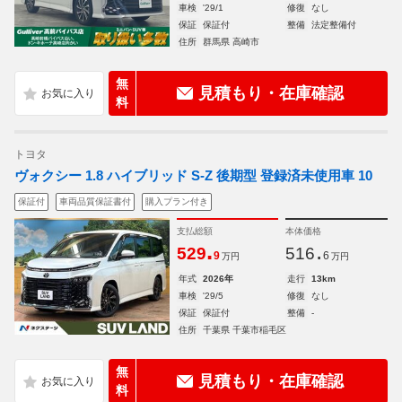
車検
'29/1
修復
なし
保証
保証付
整備
法定整備付
住所
群馬県 高崎市
無
見積もり・在庫確認
料
トヨタ
ヴォクシー 1.8 ハイブリッド S-Z 後期型 登録済未使用車 10
保証付
車両品質保証書付
購入プラン付き
支払総額
本体価格
.
.
529
516
9
6
万円
万円
年式
2026年
走行
13km
車検
'29/5
修復
なし
保証
保証付
整備
-
住所
千葉県 千葉市稲毛区
無
見積もり・在庫確認
料