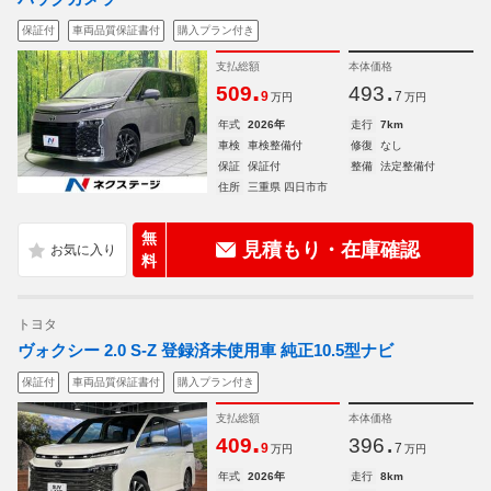
保証付
車両品質保証書付
購入プラン付き
支払総額
本体価格
.
.
509
493
9
7
万円
万円
年式
2026年
走行
7km
車検
車検整備付
修復
なし
保証
保証付
整備
法定整備付
住所
三重県 四日市市
無
見積もり・在庫確認
料
トヨタ
ヴォクシー 2.0 S-Z 登録済未使用車 純正10.5型ナビ
保証付
車両品質保証書付
購入プラン付き
支払総額
本体価格
.
.
409
396
9
7
万円
万円
年式
2026年
走行
8km