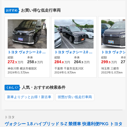
お買い得な低走行車両
おすすめ
トヨタ ヴォクシー 2.0 S-G 純正DSPオーディオナビTV 走行14800KM 禁煙
トヨタ ヴォクシー 2.0 S-G 禁煙車 純正8インチナビ フルセグTV
総額
本体
総額
本体
総額
本体
272
258
284
264
299
27
.5
万円
.0
万円
.8
万円
.5
万円
.5
万円
神奈川県 横浜市都筑区
千葉県 千葉市花見川区
埼玉県 三郷市
2024年/1.5万km
2024年/1.9万km
2022年/1.0万km
人気・おすすめ検索条件
くわしく!
新車よりグッとお得！新古車
状態が良い低走行車両
トヨタ
ヴォクシー 1.8 ハイブリッド S-Z 禁煙車 快適利便PKG トヨタ