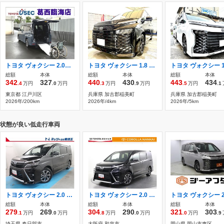
トヨタ ヴォクシー 2.0S-G ウェルキャブ車いす仕様車タイプII3rdシート付助手席リフトアップチルトシート 元展示車 TSS Dオーディオ 電動ウィンチ
トヨタ ヴォクシー 1.8 ハイブリッド S-Z 新車・ブラインドスポットモニター・10.5イ
総額
本体
総額
本体
総額
本体
342
327
440
430
443
434
.4
万円
.0
万円
.3
万円
.9
万円
.5
万円
.1
東京都 江戸川区
兵庫県 加古郡稲美町
兵庫県 加古郡稲美町
2026年/200km
2026年/4km
2026年/5km
状態が良い低走行車両
トヨタ ヴォクシー 2.0 ZS 煌III リヤスポイラー CD DVD LEDヘッドランプ
トヨタ ヴォクシー 2.0 ZS 煌III ナビ バックモニター トヨタ認定中古車
総額
本体
総額
本体
総額
本体
279
269
304
290
321
303
.1
万円
.0
万円
.8
万円
.0
万円
.0
万円
.9
埼玉県 春日部市
大阪府 和泉市
岡山県 岡山市東区