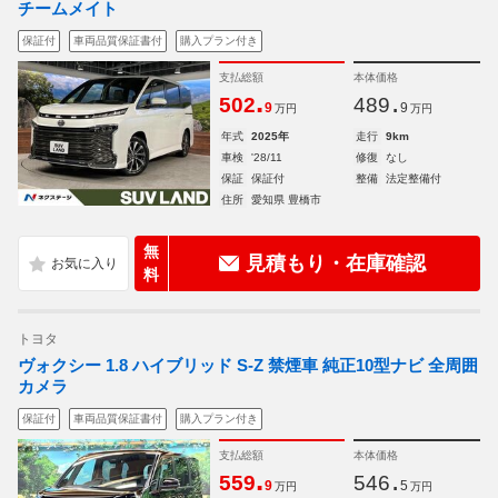
チームメイト
保証付
車両品質保証書付
購入プラン付き
支払総額
本体価格
.
.
502
489
9
9
万円
万円
年式
2025年
走行
9km
車検
'28/11
修復
なし
保証
保証付
整備
法定整備付
住所
愛知県 豊橋市
無
見積もり・在庫確認
料
トヨタ
ヴォクシー 1.8 ハイブリッド S-Z 禁煙車 純正10型ナビ 全周囲
カメラ
保証付
車両品質保証書付
購入プラン付き
支払総額
本体価格
.
.
559
546
9
5
万円
万円