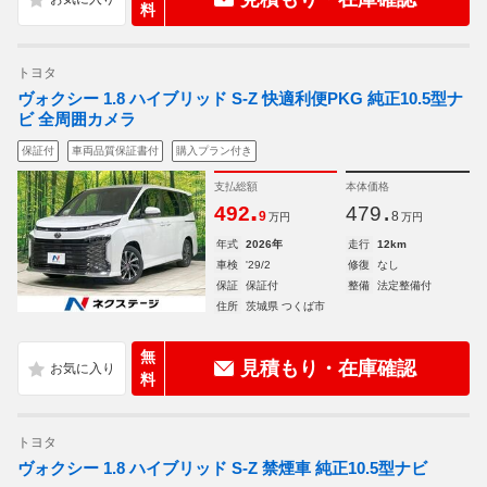
料
トヨタ
ヴォクシー 1.8 ハイブリッド S-Z 快適利便PKG 純正10.5型ナ
ビ 全周囲カメラ
保証付
車両品質保証書付
購入プラン付き
支払総額
本体価格
.
.
492
479
9
8
万円
万円
年式
2026年
走行
12km
車検
'29/2
修復
なし
保証
保証付
整備
法定整備付
住所
茨城県 つくば市
無
見積もり・在庫確認
料
トヨタ
ヴォクシー 1.8 ハイブリッド S-Z 禁煙車 純正10.5型ナビ