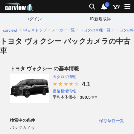
carview!
検索
通知
i
ログイン
ID新規取得
中古車トップ
メーカー一覧
トヨタの車種一覧
トヨタの
carview!
トヨタ ヴォクシー バックカメラの中古
車
トヨタ ヴォクシー の基本情報
カタログ情報
4.1
価格相場情報
380.5
平均本体価格：
万円
検索中の条件
保存条件一覧
バックカメラ