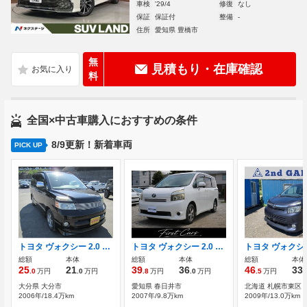
車検
'29/4
修復
なし
保証
保証付
整備
-
住所
愛知県 豊橋市
無
見積もり・在庫確認
料
全国×中古車購入におすすめの条件
8/9更新！新着車両
PICK UP
トヨタ ヴォクシー 2.0 Z 煌 両側パワースライドドア HDDナビ DVD再生
トヨタ ヴォクシー 2.0 X Lエディション 両側パワースライドドア プッシュスタート
総額
本体
総額
本体
総額
本体
25
21
39
36
46
33
.0
万円
.0
万円
.8
万円
.0
万円
.5
万円
.
大分県 大分市
愛知県 春日井市
北海道 札幌市東区
2006年/18.4万km
2007年/9.8万km
2009年/13.0万km