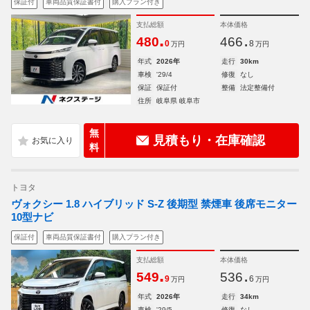
保証付
車両品質保証書付
購入プラン付き
支払総額
本体価格
.
.
480
466
0
8
万円
万円
年式
2026年
走行
30km
車検
'29/4
修復
なし
保証
保証付
整備
法定整備付
住所
岐阜県 岐阜市
無
見積もり・在庫確認
料
トヨタ
ヴォクシー 1.8 ハイブリッド S-Z 後期型 禁煙車 後席モニター
10型ナビ
保証付
車両品質保証書付
購入プラン付き
支払総額
本体価格
.
.
549
536
9
6
万円
万円
年式
2026年
走行
34km
車検
'29/5
修復
なし