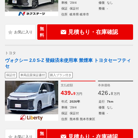
車検
'29/4
修復
なし
保証
保証付
整備
-
住所
岐阜県 岐阜市
無
見積もり・在庫確認
料
トヨタ
ヴォクシー 2.0 S-Z 登録済未使用車 禁煙車 トヨタセーフティ
セ
保証付
車両品質保証書付
購入プラン付き
支払総額
本体価格
.
.
439
426
9
8
万円
万円
年式
2026年
走行
7km
車検
'29/4
修復
なし
保証
保証付
整備
-
住所
熊本県 熊本市東区
無
見積もり・在庫確認