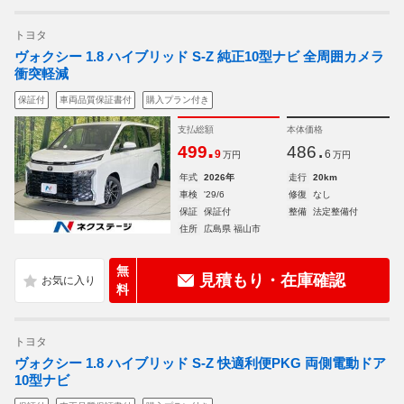
トヨタ
ヴォクシー 1.8 ハイブリッド S-Z 純正10型ナビ 全周囲カメラ
衝突軽減
保証付
車両品質保証書付
購入プラン付き
支払総額
本体価格
.
.
499
486
9
6
万円
万円
年式
2026年
走行
20km
車検
'29/6
修復
なし
保証
保証付
整備
法定整備付
住所
広島県 福山市
無
見積もり・在庫確認
料
トヨタ
ヴォクシー 1.8 ハイブリッド S-Z 快適利便PKG 両側電動ドア
10型ナビ