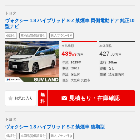
トヨタ
ヴォクシー 1.8 ハイブリッド S-Z 禁煙車 両側電動ドア 純正10
型ナビ
保証付
車両品質保証書付
購入プラン付き
支払総額
本体価格
.
.
439
427
9
0
万円
万円
年式
2025年
走行
20km
車検
'28/11
修復
なし
保証
保証付
整備
法定整備付
住所
大阪府 箕面市
無
見積もり・在庫確認
料
トヨタ
ヴォクシー 1.8 ハイブリッド S-Z 禁煙車 後期型
保証付
車両品質保証書付
購入プラン付き