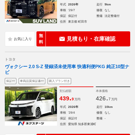
年式
2026年
走行
9km
車検
'29/7
修復
なし
保証
保証付
整備
法定整備付
住所
東京都 町田市
無
見積もり・在庫確認
料
トヨタ
ヴォクシー 2.0 S-Z 登録済未使用車 快適利便PKG 純正10型ナ
ビ
保証付
車両品質保証書付
購入プラン付き
支払総額
本体価格
.
.
439
426
9
7
万円
万円
年式
2026年
走行
10km
車検
'29/4
修復
なし
保証
保証付
整備
-
住所
愛知県 知多郡東浦町