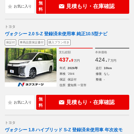
無
見積もり・在庫確認
料
トヨタ
ヴォクシー 2.0 S-Z 登録済未使用車 純正10.5型ナビ
保証付
車両品質保証書付
購入プラン付き
支払総額
本体価格
.
.
437
424
9
7
万円
万円
年式
2026年
走行
10km
車検
'29/4
修復
なし
保証
保証付
整備
-
住所
愛知県 一宮市
無
見積もり・在庫確認
料
トヨタ
ヴォクシー 1.8 ハイブリッド S-Z 登録済未使用車 年次改モ