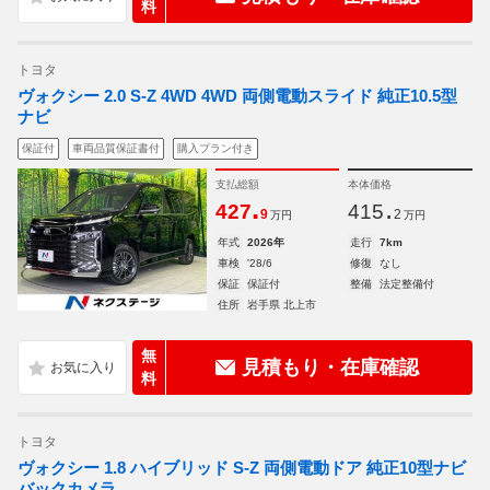
料
トヨタ
ヴォクシー 2.0 S-Z 4WD 4WD 両側電動スライド 純正10.5型
ナビ
保証付
車両品質保証書付
購入プラン付き
支払総額
本体価格
.
.
427
415
9
2
万円
万円
年式
2026年
走行
7km
車検
'28/6
修復
なし
保証
保証付
整備
法定整備付
住所
岩手県 北上市
無
見積もり・在庫確認
料
トヨタ
ヴォクシー 1.8 ハイブリッド S-Z 両側電動ドア 純正10型ナビ
バックカメラ