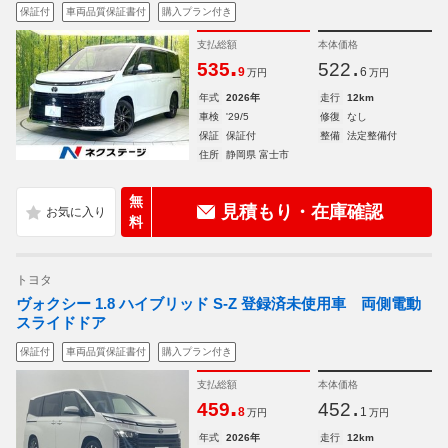
保証付
車両品質保証書付
購入プラン付き
支払総額
本体価格
.
.
535
522
9
6
万円
万円
年式
2026年
走行
12km
車検
'29/5
修復
なし
保証
保証付
整備
法定整備付
住所
静岡県 富士市
無
見積もり・在庫確認
料
トヨタ
ヴォクシー 1.8 ハイブリッド S-Z 登録済未使用車 両側電動
スライドドア
保証付
車両品質保証書付
購入プラン付き
支払総額
本体価格
.
.
459
452
8
1
万円
万円
年式
2026年
走行
12km