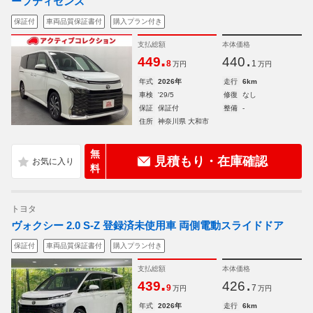
ーフティセンス
保証付
車両品質保証書付
購入プラン付き
支払総額
本体価格
.
.
449
440
8
1
万円
万円
年式
2026年
走行
6km
車検
'29/5
修復
なし
保証
保証付
整備
-
住所
神奈川県 大和市
無
見積もり・在庫確認
料
トヨタ
ヴォクシー 2.0 S-Z 登録済未使用車 両側電動スライドドア
保証付
車両品質保証書付
購入プラン付き
支払総額
本体価格
.
.
439
426
9
7
万円
万円
年式
2026年
走行
6km