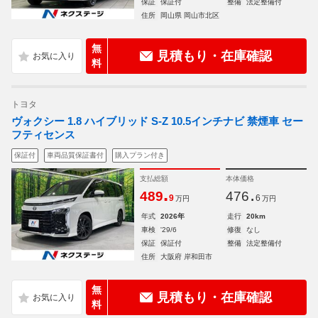
保証
保証付
整備
法定整備付
住所
岡山県 岡山市北区
無
見積もり・在庫確認
料
トヨタ
ヴォクシー 1.8 ハイブリッド S-Z 10.5インチナビ 禁煙車 セー
フティセンス
保証付
車両品質保証書付
購入プラン付き
支払総額
本体価格
.
.
489
476
9
6
万円
万円
年式
2026年
走行
20km
車検
'29/6
修復
なし
保証
保証付
整備
法定整備付
住所
大阪府 岸和田市
無
見積もり・在庫確認
料