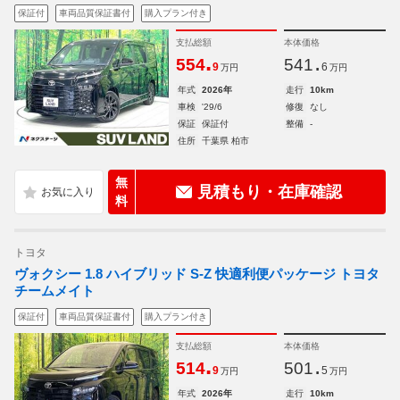
保証付
車両品質保証書付
購入プラン付き
支払総額
本体価格
.
.
554
541
9
6
万円
万円
年式
2026年
走行
10km
車検
'29/6
修復
なし
保証
保証付
整備
-
住所
千葉県 柏市
無
見積もり・在庫確認
料
トヨタ
ヴォクシー 1.8 ハイブリッド S-Z 快適利便パッケージ トヨタ
チームメイト
保証付
車両品質保証書付
購入プラン付き
支払総額
本体価格
.
.
514
501
9
5
万円
万円
年式
2026年
走行
10km