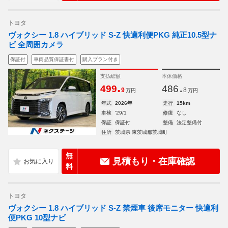
トヨタ
ヴォクシー 1.8 ハイブリッド S-Z 快適利便PKG 純正10.5型ナ
ビ 全周囲カメラ
保証付
車両品質保証書付
購入プラン付き
支払総額
本体価格
.
.
499
486
9
8
万円
万円
年式
2026年
走行
15km
車検
'29/1
修復
なし
保証
保証付
整備
法定整備付
住所
茨城県 東茨城郡茨城町
無
見積もり・在庫確認
料
トヨタ
ヴォクシー 1.8 ハイブリッド S-Z 禁煙車 後席モニター 快適利
便PKG 10型ナビ