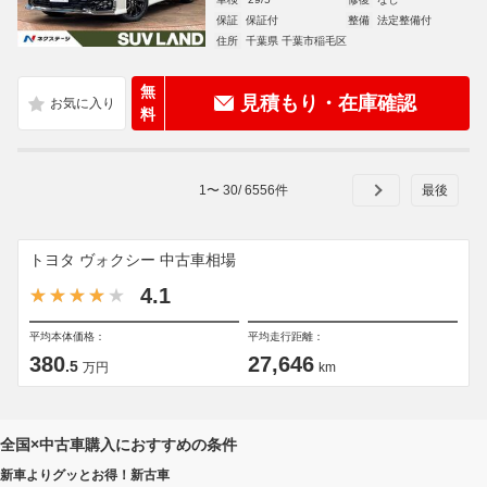
保証
保証付
整備
法定整備付
住所
千葉県 千葉市稲毛区
無
見積もり・在庫確認
料
1
〜
30
/
6556
件
トヨタ ヴォクシー 中古車相場
4.1
平均本体価格：
平均走行距離：
380
27,646
.5
万円
km
全国×中古車購入におすすめの条件
新車よりグッとお得！新古車