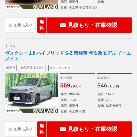
保証
保証付
整備
-
住所
千葉県 千葉市稲毛区
無
見積もり・在庫確認
料
トヨタ
ヴォクシー 1.8 ハイブリッド S-Z 禁煙車 年次改モデル チーム
メイト
保証付
車両品質保証書付
購入プラン付き
支払総額
本体価格
.
.
559
546
9
6
万円
万円
年式
2026年
走行
15km
車検
'29/6
修復
なし
保証
保証付
整備
法定整備付
住所
千葉県 柏市
無
見積もり・在庫確認
料