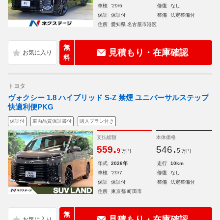
車検
'29/6
修復
なし
保証
保証付
整備
法定整備付
住所
愛知県 名古屋市港区
無
見積もり・在庫確認
料
トヨタ
ヴォクシー 1.8 ハイブリッド S-Z 禁煙 ユニバーサルステップ
快適利便PKG
保証付
車両品質保証書付
購入プラン付き
支払総額
本体価格
.
.
559
546
9
5
万円
万円
年式
2026年
走行
10km
車検
'29/7
修復
なし
保証
保証付
整備
法定整備付
住所
東京都 町田市
無
見積もり・在庫確認