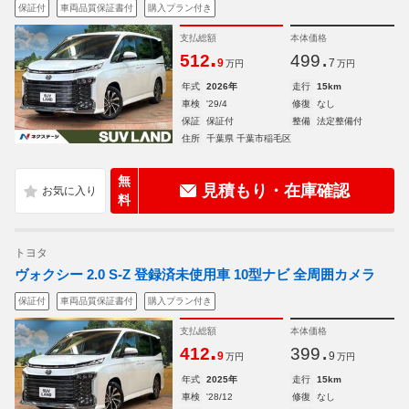
保証付
車両品質保証書付
購入プラン付き
支払総額
本体価格
.
.
512
499
9
7
万円
万円
年式
2026年
走行
15km
車検
'29/4
修復
なし
保証
保証付
整備
法定整備付
住所
千葉県 千葉市稲毛区
無
見積もり・在庫確認
料
トヨタ
ヴォクシー 2.0 S-Z 登録済未使用車 10型ナビ 全周囲カメラ
保証付
車両品質保証書付
購入プラン付き
支払総額
本体価格
.
.
412
399
9
9
万円
万円
年式
2025年
走行
15km
車検
'28/12
修復
なし