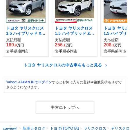
トヨタ ヤリスクロス
トヨタ ヤリスクロス
トヨタ ヤリス
1.5 ハイブリッド X E
1.5 ハイブリッド Z E
1.5 ハイブリッ
-Four 4WD
-Four 4WD
支払総額
支払総額
支払総額
189
256
208
.9
万円
.1
万円
.1
万円
岩手県盛岡市
岩手県盛岡市
岩手県盛岡市
トヨタ ヤリスクロスの中古車をもっと見る
Yahoo! JAPAN IDでログイン
するとお気に入りに登録や複数見積もりがで
きるようになります。
中古車トップへ
新車カタログ
トヨタ(TOYOTA)
ヤリスクロス
ヤリスクロ
carview!