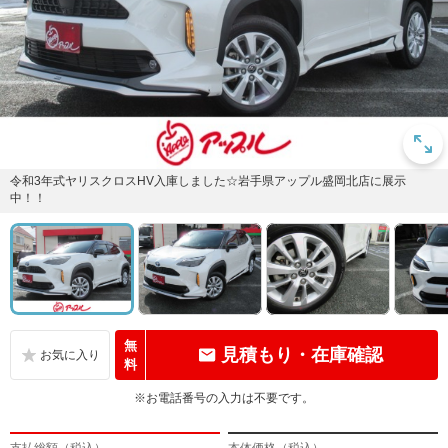
令和3年式ヤリスクロスHV入庫しました☆岩手県アップル盛岡北店に展示
中！！
無
見積もり・在庫確認
料
※お電話番号の入力は不要です。
支払総額（税込）
本体価格（税込）