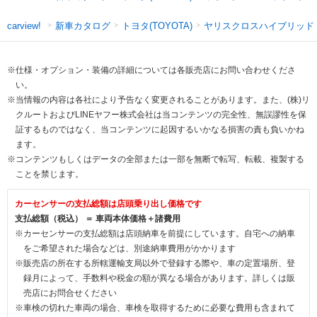
新車カタログ
トヨタ(TOYOTA)
ヤリスクロスハイブリッド
carview!
※仕様・オプション・装備の詳細については各販売店にお問い合わせくださ
い。
※当情報の内容は各社により予告なく変更されることがあります。また、(株)リ
クルートおよびLINEヤフー株式会社は当コンテンツの完全性、無誤謬性を保
証するものではなく、当コンテンツに起因するいかなる損害の責も負いかね
ます。
※コンテンツもしくはデータの全部または一部を無断で転写、転載、複製する
ことを禁じます。
カーセンサーの支払総額は店頭乗り出し価格です
支払総額（税込） ＝ 車両本体価格＋諸費用
※カーセンサーの支払総額は店頭納車を前提にしています。自宅への納車
をご希望された場合などは、別途納車費用がかかります
※販売店の所在する所轄運輸支局以外で登録する際や、車の定置場所、登
録月によって、手数料や税金の額が異なる場合があります。詳しくは販
売店にお問合せください
※車検の切れた車両の場合、車検を取得するために必要な費用も含まれて