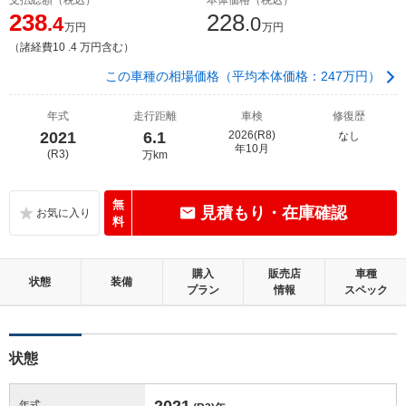
238
228
.4
.0
万円
万円
（諸経費10 .4 万円含む）
この車種の相場価格（平均本体価格：247万円）
年式
走行距離
車検
修復歴
2021
6.1
2026(R8)
なし
年10月
(R3)
万km
無
見積もり・在庫確認
料
購入
販売店
車種
状態
装備
プラン
情報
スペック
状態
2021
年式