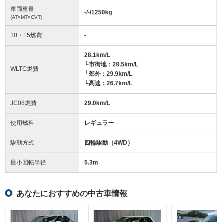
車両重量
-/-/1250
kg
(AT×MT×CVT)
10・15燃費
-
28.1km/L
└市街地：28.5km/L
WLTC燃費
└郊外：29.9km/L
└高速：26.7km/L
JC08燃費
29.0km/L
使用燃料
レギュラー
駆動方式
四輪駆動（4WD）
最小回転半径
5.3
m
あなたにおすすめの中古車情報