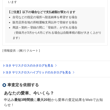
います
【ご注意】以下の場合などで支払総額が変わります
自宅などの指定の場所へ陸送納車を希望する場合
販売店所在地の所轄運輸支局以外で登録する場合
商談～契約～登録の間に「登録月」がずれる場合
（登録月が3月から4月にずれる場合は自動車税の額が大きく上がり
ます）
[ 情報提供：(株)リクルート ]
トヨタ ヤリスクロスのカタログを見る
トヨタ ヤリスクロスハイブリッドのカタログを見る
車査定を依頼する
あなたの愛車、今いくら？
申込み
最短3時間後
に
最大20社
から愛車の査定結果をWebでお知
らせ！