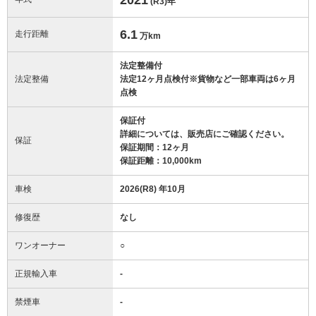
(R3)
年
6.1
走行距離
万km
法定整備付
法定整備
法定12ヶ月点検付※貨物など一部車両は6ヶ月
点検
保証付
詳細については、販売店にご確認ください。
保証
保証期間：12ヶ月
保証距離：10,000km
車検
2026(R8) 年10月
修復歴
なし
ワンオーナー
○
正規輸入車
-
禁煙車
-