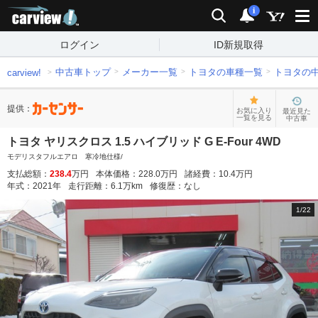
carview!
検索
通知
i
ログイン
ID新規取得
中古車トップ
メーカー一覧
トヨタの車種一覧
トヨタの
carview!
提供：
お気に入り
最近見た
一覧を見る
中古車
トヨタ ヤリスクロス 1.5 ハイブリッド G E-Four 4WD
モデリスタフルエアロ 寒冷地仕様/
支払総額：
238.4
万円
本体価格：
228.0
万円
諸経費：
10.4
万円
年式：
2021
年
走行距離：
6.1
万km
修復歴：
なし
1
/
22