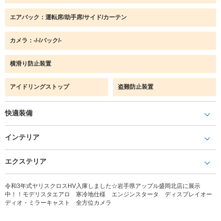
エアバック：運転席/助手席/サイド/カーテン
カメラ：-/-/バック/-
横滑り防止装置
アイドリングストップ
盗難防止装置
快適装備
インテリア
エクステリア
令和3年式ヤリスクロスHV入庫しました☆岩手県アップル盛岡北店に展示
中！！モデリスタエアロ 寒冷地仕様 エンジンスタータ ディスプレイオー
ディオ・ミラーキャスト 全方位カメラ