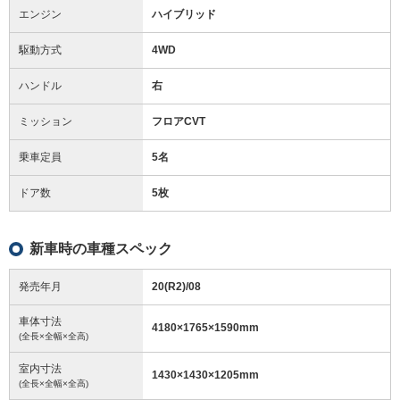
エンジン
ハイブリッド
駆動方式
4WD
ハンドル
右
ミッション
フロアCVT
乗車定員
5名
ドア数
5枚
新車時の車種スペック
発売年月
20(R2)/08
車体寸法
4180
×
1765
×
1590
mm
(全長×全幅×全高)
室内寸法
1430
×
1430
×
1205
mm
(全長×全幅×全高)