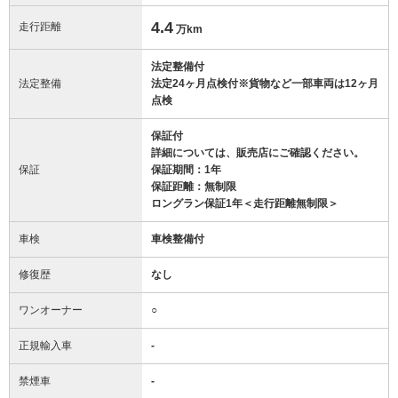
4.4
走行距離
万km
法定整備付
法定整備
法定24ヶ月点検付※貨物など一部車両は12ヶ月
点検
保証付
詳細については、販売店にご確認ください。
保証
保証期間：1年
保証距離：無制限
ロングラン保証1年＜走行距離無制限＞
車検
車検整備付
修復歴
なし
ワンオーナー
○
正規輸入車
-
禁煙車
-