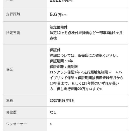
(R4)
年
5.6
走行距離
万km
法定整備付
法定整備
法定12ヶ月点検付※貨物など一部車両は6ヶ月
点検
保証付
詳細については、販売店にご確認ください。
保証期間：1年
保証距離：無制限
保証
ロングラン保証1年＜走行距離無制限＞ ＋ハ
イブリッド保証＜保証期間は初度登録年月から
10年目まで、もしくは3年間のいずれか長い
方。但し走行距離20万キロまで＞
車検
2027(R9) 年9月
修復歴
なし
ワンオーナー
○