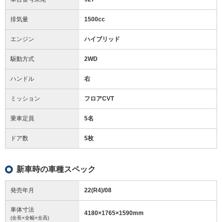
排気量
1500cc
エンジン
ハイブリッド
駆動方式
2WD
ハンドル
右
ミッション
フロアCVT
乗車定員
5名
ドア数
5枚
新車時の車種スペック
発売年月
22(R4)/08
車体寸法
4180
×
1765
×
1590
mm
(全長×全幅×全高)