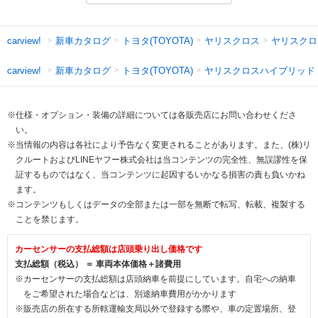
新車カタログ
トヨタ(TOYOTA)
ヤリスクロス
ヤリスクロ
carview!
新車カタログ
トヨタ(TOYOTA)
ヤリスクロスハイブリッド
carview!
※仕様・オプション・装備の詳細については各販売店にお問い合わせくださ
い。
※当情報の内容は各社により予告なく変更されることがあります。また、(株)リ
クルートおよびLINEヤフー株式会社は当コンテンツの完全性、無誤謬性を保
証するものではなく、当コンテンツに起因するいかなる損害の責も負いかね
ます。
※コンテンツもしくはデータの全部または一部を無断で転写、転載、複製する
ことを禁じます。
カーセンサーの支払総額は店頭乗り出し価格です
支払総額（税込） ＝ 車両本体価格＋諸費用
※カーセンサーの支払総額は店頭納車を前提にしています。自宅への納車
をご希望された場合などは、別途納車費用がかかります
※販売店の所在する所轄運輸支局以外で登録する際や、車の定置場所、登