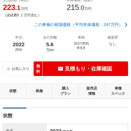
223
215
.1
.0
万円
万円
（諸経費8 .1 万円含む）
この車種の相場価格（平均本体価格：247万円）
年式
走行距離
車検
修復歴
2022
5.6
2027(R9)
なし
年9月
(R4)
万km
無
見積もり・在庫確認
料
購入
販売店
車種
状態
装備
プラン
情報
スペック
状態
2022
年式