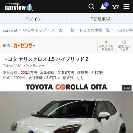
carview!
検索
通知
i
ログイン
ID新規取得
中古車トップ
メーカー一覧
トヨタの車種一覧
トヨタの
carview!
提供：
お気に入り
最近見た
一覧を見る
中古車
トヨタ ヤリスクロス 1.5 ハイブリッド Z
フルセグナビ バックモニター/
支払総額：
223.1
万円
本体価格：
215.0
万円
諸経費：
8.1
万円
年式：
2022
年
走行距離：
5.6
万km
修復歴：
なし
1
/
22