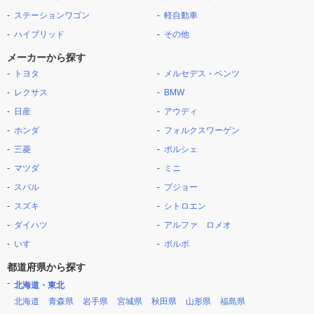
ステーションワゴン
軽自動車
ハイブリッド
その他
メーカーから探す
トヨタ
メルセデス・ベンツ
レクサス
BMW
日産
アウディ
ホンダ
フォルクスワーゲン
三菱
ポルシェ
マツダ
ミニ
スバル
プジョー
スズキ
シトロエン
ダイハツ
アルファ ロメオ
いすゞ
ボルボ
都道府県から探す
北海道・東北
北海道
青森県
岩手県
宮城県
秋田県
山形県
福島県