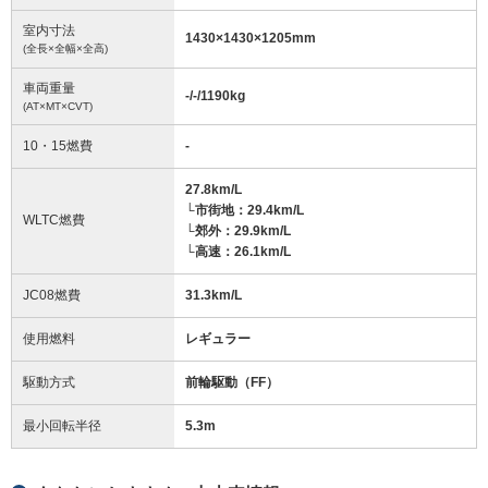
室内寸法
1430
×
1430
×
1205
mm
(全長×全幅×全高)
車両重量
-/-/1190
kg
(AT×MT×CVT)
10・15燃費
-
27.8km/L
└市街地：29.4km/L
WLTC燃費
└郊外：29.9km/L
└高速：26.1km/L
JC08燃費
31.3km/L
使用燃料
レギュラー
駆動方式
前輪駆動（FF）
最小回転半径
5.3
m