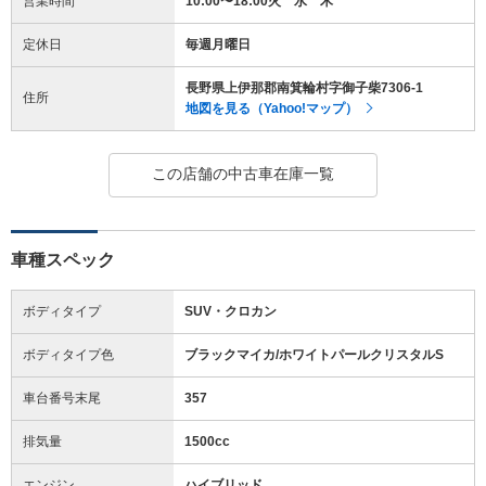
営業時間
10:00〜18:00火 水 木
定休日
毎週月曜日
長野県上伊那郡南箕輪村字御子柴7306-1
住所
地図を見る（Yahoo!マップ）
この店舗の中古車在庫一覧
車種スペック
ボディタイプ
SUV・クロカン
ボディタイプ色
ブラックマイカ/ホワイトパールクリスタルS
車台番号末尾
357
排気量
1500cc
エンジン
ハイブリッド