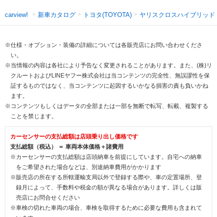
新車カタログ
トヨタ(TOYOTA)
ヤリスクロスハイブリッド
carview!
※仕様・オプション・装備の詳細については各販売店にお問い合わせくださ
い。
※当情報の内容は各社により予告なく変更されることがあります。また、(株)リ
クルートおよびLINEヤフー株式会社は当コンテンツの完全性、無誤謬性を保
証するものではなく、当コンテンツに起因するいかなる損害の責も負いかね
ます。
※コンテンツもしくはデータの全部または一部を無断で転写、転載、複製する
ことを禁じます。
カーセンサーの支払総額は店頭乗り出し価格です
支払総額（税込） ＝ 車両本体価格＋諸費用
※カーセンサーの支払総額は店頭納車を前提にしています。自宅への納車
をご希望された場合などは、別途納車費用がかかります
※販売店の所在する所轄運輸支局以外で登録する際や、車の定置場所、登
録月によって、手数料や税金の額が異なる場合があります。詳しくは販
売店にお問合せください
※車検の切れた車両の場合、車検を取得するために必要な費用も含まれて