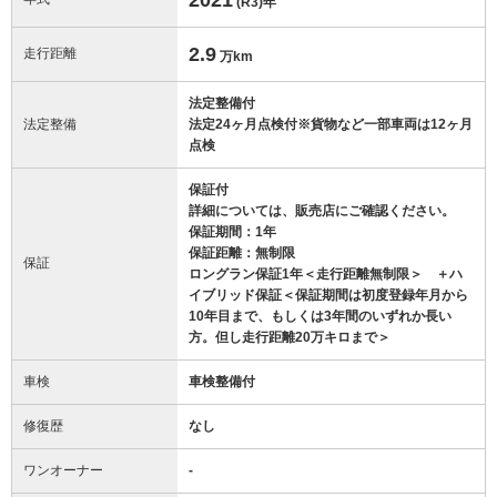
(R3)
年
2.9
走行距離
万km
法定整備付
法定整備
法定24ヶ月点検付※貨物など一部車両は12ヶ月
点検
保証付
詳細については、販売店にご確認ください。
保証期間：1年
保証距離：無制限
保証
ロングラン保証1年＜走行距離無制限＞ ＋ハ
イブリッド保証＜保証期間は初度登録年月から
10年目まで、もしくは3年間のいずれか長い
方。但し走行距離20万キロまで＞
車検
車検整備付
修復歴
なし
ワンオーナー
-