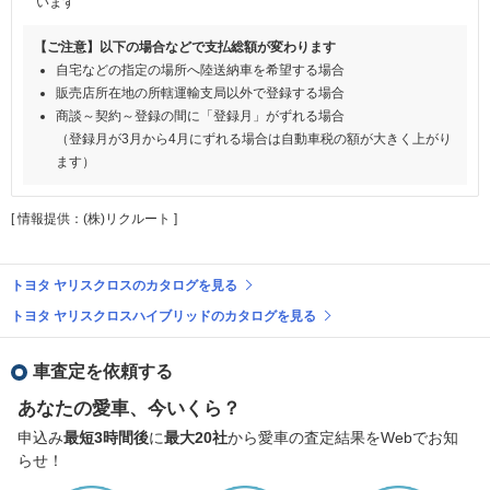
います
【ご注意】以下の場合などで支払総額が変わります
自宅などの指定の場所へ陸送納車を希望する場合
販売店所在地の所轄運輸支局以外で登録する場合
商談～契約～登録の間に「登録月」がずれる場合
（登録月が3月から4月にずれる場合は自動車税の額が大きく上がり
ます）
[ 情報提供：(株)リクルート ]
トヨタ ヤリスクロスのカタログを見る
トヨタ ヤリスクロスハイブリッドのカタログを見る
車査定を依頼する
あなたの愛車、今いくら？
申込み
最短3時間後
に
最大20社
から愛車の査定結果をWebでお知
らせ！