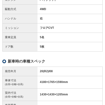
駆動方式
4WD
ハンドル
右
ミッション
フロアCVT
乗車定員
5名
ドア数
5枚
新車時の車種スペック
発売年月
20(R2)/08
車体寸法
4180
×
1765
×
1590
mm
(全長×全幅×全高)
室内寸法
1430
×
1430
×
1205
mm
(全長×全幅×全高)