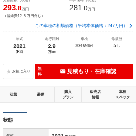
293
281
.8
.0
万円
万円
（諸経費12 .8 万円含む）
この車種の相場価格（平均本体価格：247万円）
年式
走行距離
車検
修復歴
2021
2.9
車検整備付
なし
(R3)
万km
無
見積もり・在庫確認
料
購入
販売店
車種
状態
装備
プラン
情報
スペック
状態
2021
年式