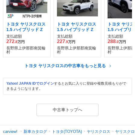
トヨタ ヤリスクロス
トヨタ ヤリスクロス
トヨタ ヤリス
1.5 ハイブリッド Z
1.5 ハイブリッド Z
1.5 ハイブリッ
アドベンチャ
支払総額
支払総額
支払総額
272
227
288
.8
万円
.9
万円
.0
万円
長野県上伊那郡南箕輪
長野県上伊那郡南箕輪
長野県上伊那郡
村
村
村
トヨタ ヤリスクロスの中古車をもっと見る
Yahoo! JAPAN IDでログイン
するとお気に入りに登録や複数見積もりがで
きるようになります。
中古車トップへ
新車カタログ
トヨタ(TOYOTA)
ヤリスクロス
ヤリスクロ
carview!