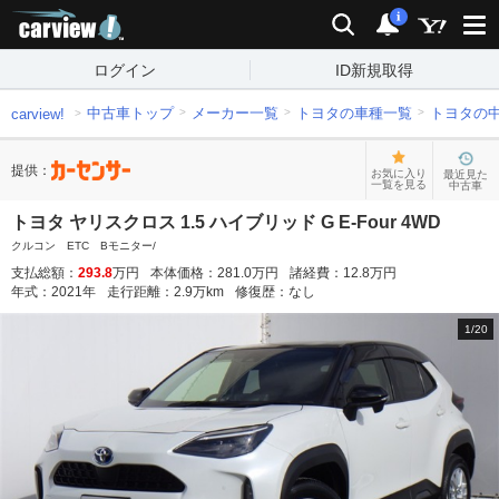
carview!
検索
通知
i
ログイン
ID新規取得
中古車トップ
メーカー一覧
トヨタの車種一覧
トヨタの
carview!
提供：
お気に入り
最近見た
一覧を見る
中古車
トヨタ ヤリスクロス 1.5 ハイブリッド G E-Four 4WD
クルコン ETC Bモニター/
支払総額：
293.8
万円
本体価格：
281.0
万円
諸経費：
12.8
万円
年式：
2021
年
走行距離：
2.9
万km
修復歴：
なし
1
/
20