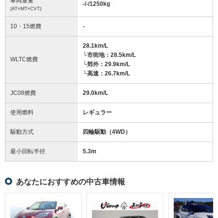
車両重量
-/-/1250
kg
(AT×MT×CVT)
10・15燃費
-
28.1km/L
└市街地：28.5km/L
WLTC燃費
└郊外：29.9km/L
└高速：26.7km/L
JC08燃費
29.0km/L
使用燃料
レギュラー
駆動方式
四輪駆動（4WD）
最小回転半径
5.3
m
あなたにおすすめの中古車情報