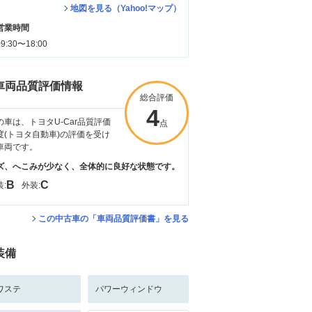
地図を見る（Yahoo!マップ）
営業時間
09:30〜18:00
車両品質評価情報
総合評価
4
の車は、トヨタU-Car品質評価
点
度(トヨタ自動車)の評価を受け
車両です。
ズ、へこみが少なく、全体的に良好な状態です。
B
C
:
外装:
この中古車の「車両品質評価書」を見る
装備
ワステ
パワーウィンドウ