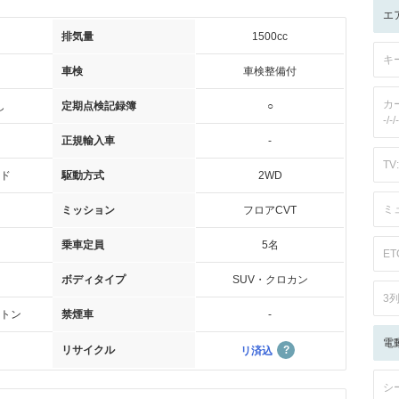
エ
排気量
1500cc
キ
車検
車検整備付
カ
し
定期点検記録簿
○
-/-/-
正規輸入車
-
TV:
ド
駆動方式
2WD
ミ
ミッション
フロアCVT
乗車定員
5名
ET
ボディタイプ
SUV・クロカン
3
トン
禁煙車
-
電
リサイクル
リ済込
シ