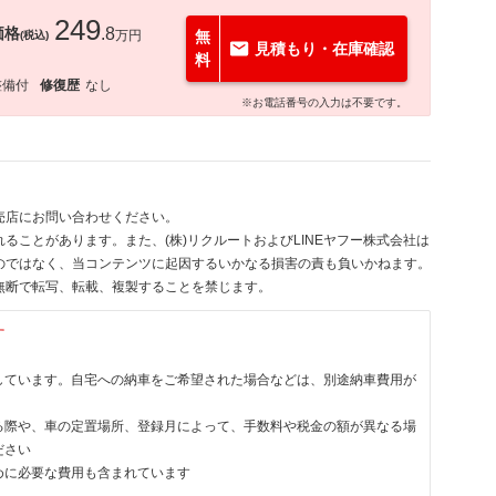
249
価格
.8
万円
無
(税込)
見積もり・在庫確認
料
整備付
修復歴
なし
※お電話番号の入力は不要です。
売店にお問い合わせください。
ることがあります。また、(株)リクルートおよびLINEヤフー株式会社は
のではなく、当コンテンツに起因するいかなる損害の責も負いかねます。
無断で転写、転載、複製することを禁じます。
す
しています。自宅への納車をご希望された場合などは、別途納車費用が
る際や、車の定置場所、登録月によって、手数料や税金の額が異なる場
ださい
めに必要な費用も含まれています