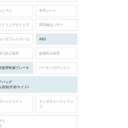
ットマン
本革シート
イドリングストップ
障害物センサー
ルーズコントロール
ABS
滑り防止装置
盗難防止装置
突被害軽減ブレーキ
パーキングアシスト
アバッグ
転席/助手席/サイド/-
EDヘッドライト
ディスチャージドラン
プ
メラ
/-