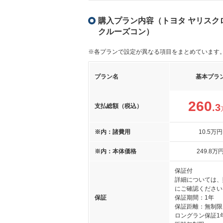
購入プラン内容（トヨタ ヤリスクロス
クルーズコン）
※各プランで設定が異なる項目をまとめています
プラン名
基本プラ
260
.3
支払総額（税込）
※内：諸費用
10
.5
万円
※内：本体価格
249
.8
万
保証付
詳細については、
にご確認ください
保証
保証期間：1年
保証距離：無制限
ロングラン保証1