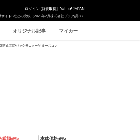
ログイン
[
新規取得
]
Yahoo! JAPAN
サイト5社との比較（2026年2月株式会社プラグ調べ）
オリジナル記事
マイカー
 衝突防止装置/バックモニター/クルーズコン
払総額
本体価格
(税込)
(税込)