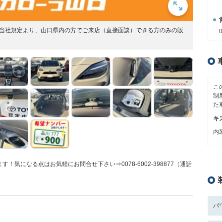
※当社規定より、山口県内の方でご来店（直接面談）できる方のみの販
こ
制
た
キ
内装
気になる点はお気軽にお問合せ下さい⇒0078-6002-398877（通話
パ