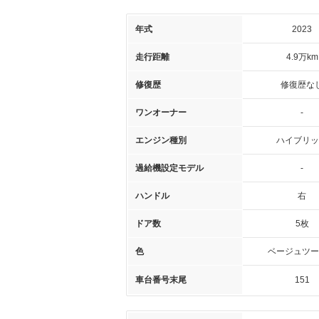
年式
2023
走行距離
4.9万km
修復歴
修復歴な
ワンオーナー
-
エンジン種別
ハイブリッ
過給機設定モデル
-
ハンドル
右
ドア数
5枚
色
ベージュツー
車台番号末尾
151