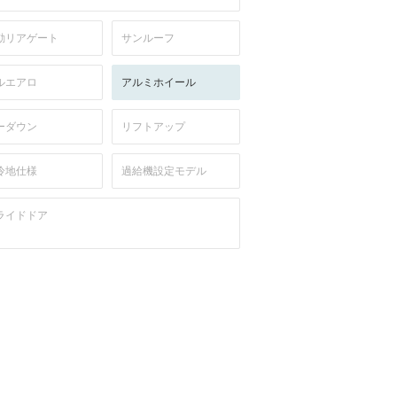
動リアゲート
サンルーフ
ルエアロ
アルミホイール
ーダウン
リフトアップ
冷地仕様
過給機設定モデル
ライドドア