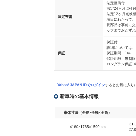
法定整備付
法定24ヶ月点検
法定12ヶ月点検
法定整備
項目にわたって、
耗部品は事前に交
ッフまでおたずね
保証付
詳細については、
保証
保証期間：1年
保証距離：無制限
ロングラン保証1
Yahoo! JAPAN IDでログイン
するとお気に入り
新車時の基本情報
車体寸法（全長×全幅×全高）
31
4180×1765×1590mm
27