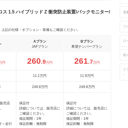
 1.5 ハイブリッド Z 衝突防止装置/バックモニター/
電
フ
。上記の仕様・オプション・装備もご確認ください。
ロ
Aプラン
Bプラン
ン
JAFプラン
希望ナンバープラン
寒
260
261
.9
.7
万円
万円
万円
ス
-
11
.1
万円
11
.9
万円
円
249
.8
万円
249
.8
万円
販売店
保証付
保証付
。
詳細については、販売店に
詳細については、販売店に
ご確認ください。
ご確認ください。
保証期間：1年
保証期間：1年
年＜走行
保証距離：無制限
保証距離：無制限