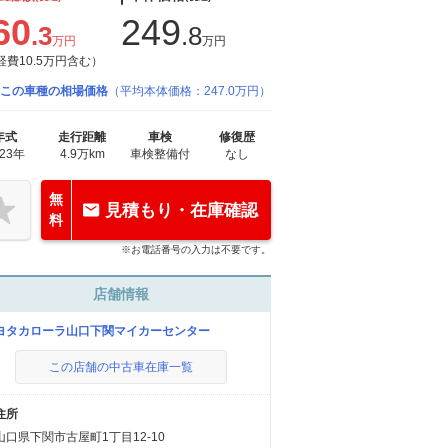
60
249
.3
.8
万円
万円
経費10.5万円含む）
この車種の相場価格
（平均本体価格：247.0万円）
年式
走行距離
車検
修復歴
023年
4.9万km
車検整備付
なし
無
見積もり・在庫確認
料
※お電話番号の入力は不要です。
店舗情報
ヨタカローラ山口下関マイカーセンター
この店舗の中古車在庫一覧
住所
山口県下関市古屋町1丁目12-10