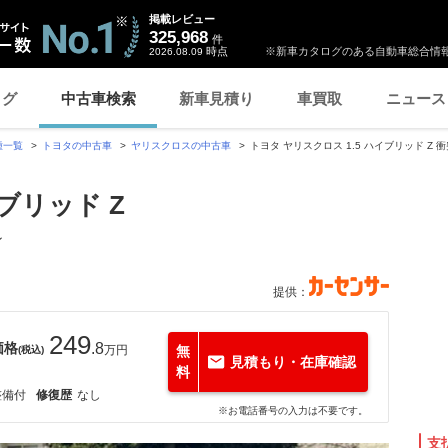
掲載レビュー
325,968
件
時点
※新車カタログのある自動車総合情報
2026.08.09
ログ
中古車検索
新車見積り
車買取
ニュース
種一覧
トヨタの中古車
ヤリスクロスの中古車
トヨタ ヤリスクロス 1.5 ハイブリッド Z
ブリッド Z
ン
提供：
249
価格
.8
万円
無
(税込)
見積もり・在庫確認
料
整備付
修復歴
なし
※お電話番号の入力は不要です。
支