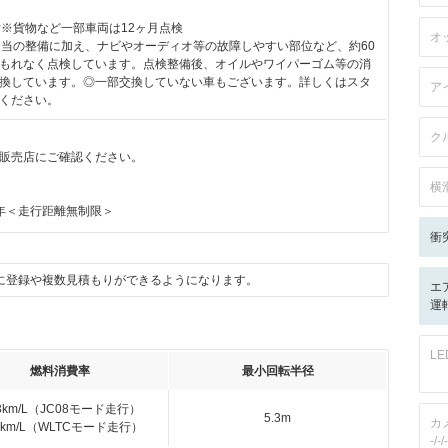
付※貨物など一部車両は12ヶ月点検
オ
相当の整備に加え、ナビやオーディオ等の故障しやすい部位など、約60
もれなく点検しています。点検整備後、オイルやワイパーゴム等の消
換しています。◎一部交換していない車もございます。詳しくはスタ
ア
ください。
ク
販売店にご確認ください。
横
年＜走行距離無制限＞
衝
に登録や複数見積もりができるようになります。
エ
運
L
燃料消費率
最小回転半径
.3km/L（JC08モード走行）
5.3m
カ
.8km/L（WLTCモード走行）
-/-/-