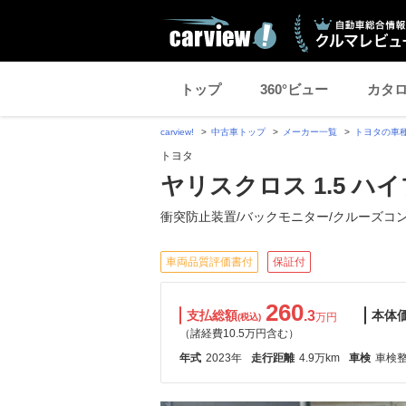
トップ
360°ビュー
カタ
carview!
中古車トップ
メーカー一覧
トヨタの車
トヨタ
ヤリスクロス 1.5 ハイ
衝突防止装置/バックモニター/クルーズコ
車両品質評価書付
保証付
260
支払総額
.3
本体
万円
(税込)
（諸経費10.5万円含む）
年式
2023年
走行距離
4.9万km
車検
車検