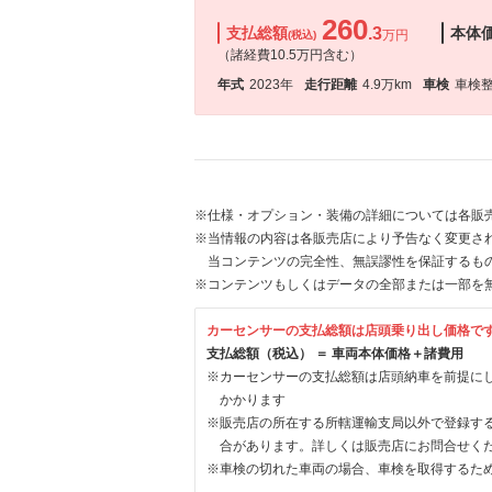
260
支払総額
.3
本体
万円
(税込)
（諸経費10.5万円含む）
年式
2023年
走行距離
4.9万km
車検
車検
※仕様・オプション・装備の詳細については各販
※当情報の内容は各販売店により予告なく変更され
当コンテンツの完全性、無誤謬性を保証するも
※コンテンツもしくはデータの全部または一部を
カーセンサーの支払総額は店頭乗り出し価格で
支払総額（税込） ＝ 車両本体価格＋諸費用
※カーセンサーの支払総額は店頭納車を前提に
かかります
※販売店の所在する所轄運輸支局以外で登録す
合があります。詳しくは販売店にお問合せく
※車検の切れた車両の場合、車検を取得するた