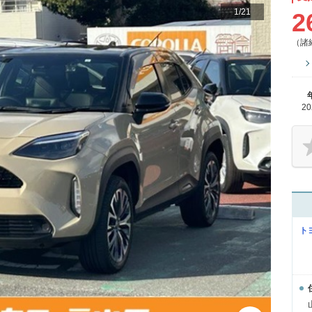
1
/
21
2
（諸
2
ト