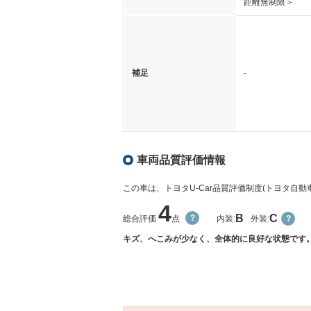
距離無制限＞
補足
-
車両品質評価情報
この車は、トヨタU-Car品質評価制度(トヨタ自
4
B
C
総合評価
点
内装:
外装:
キズ、へこみが少なく、全体的に良好な状態です