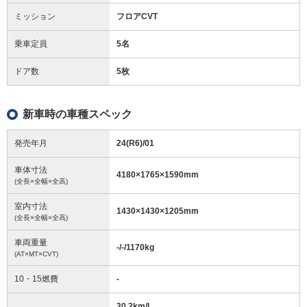
ミッション
フロアCVT
乗車定員
5名
ドア数
5枚
新車時の車種スペック
発売年月
24(R6)/01
車体寸法
4180
×
1765
×
1590
mm
(全長×全幅×全高)
室内寸法
1430
×
1430
×
1205
mm
(全長×全幅×全高)
車両重量
-/-/1170
kg
(AT×MT×CVT)
10・15燃費
-
30.2km/L