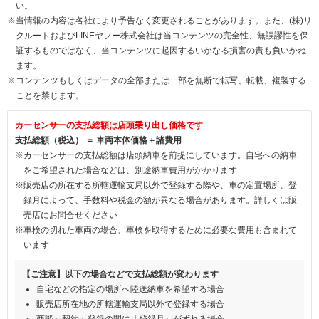
い。
※当情報の内容は各社により予告なく変更されることがあります。また、(株)リ
クルートおよびLINEヤフー株式会社は当コンテンツの完全性、無誤謬性を保
証するものではなく、当コンテンツに起因するいかなる損害の責も負いかね
ます。
※コンテンツもしくはデータの全部または一部を無断で転写、転載、複製する
ことを禁じます。
カーセンサーの支払総額は店頭乗り出し価格です
支払総額（税込） ＝ 車両本体価格＋諸費用
※カーセンサーの支払総額は店頭納車を前提にしています。自宅への納車
をご希望された場合などは、別途納車費用がかかります
※販売店の所在する所轄運輸支局以外で登録する際や、車の定置場所、登
録月によって、手数料や税金の額が異なる場合があります。詳しくは販
売店にお問合せください
※車検の切れた車両の場合、車検を取得するために必要な費用も含まれて
います
【ご注意】以下の場合などで支払総額が変わります
自宅などの指定の場所へ陸送納車を希望する場合
販売店所在地の所轄運輸支局以外で登録する場合
商談～契約～登録の間に「登録月」がずれる場合