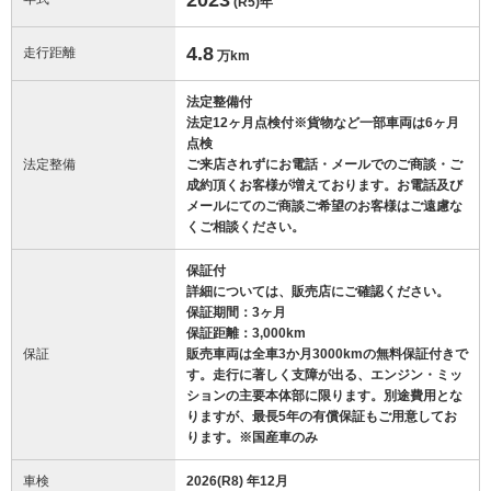
(R5)
年
4.8
走行距離
万km
法定整備付
法定12ヶ月点検付※貨物など一部車両は6ヶ月
点検
法定整備
ご来店されずにお電話・メールでのご商談・ご
成約頂くお客様が増えております。お電話及び
メールにてのご商談ご希望のお客様はご遠慮な
くご相談ください。
保証付
詳細については、販売店にご確認ください。
保証期間：3ヶ月
保証距離：3,000km
保証
販売車両は全車3か月3000kmの無料保証付きで
す。走行に著しく支障が出る、エンジン・ミッ
ションの主要本体部に限ります。別途費用とな
りますが、最長5年の有償保証もご用意してお
ります。※国産車のみ
車検
2026(R8) 年12月