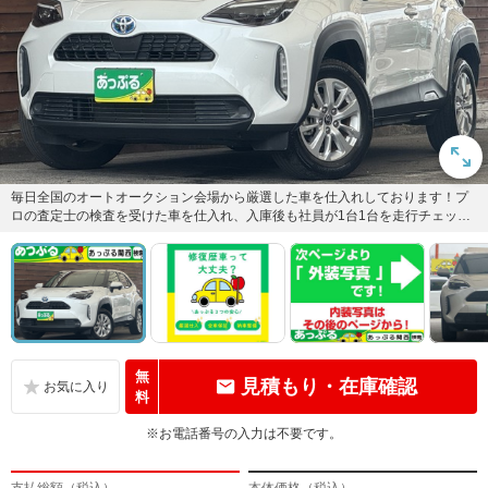
毎日全国のオートオークション会場から厳選した車を仕入れしております！プ
ロの査定士の検査を受けた車を仕入れ、入庫後も社員が1台1台を走行チェック
や状態確認・装備確認などを入...
無
見積もり・在庫確認
料
※お電話番号の入力は不要です。
支払総額（税込）
本体価格（税込）