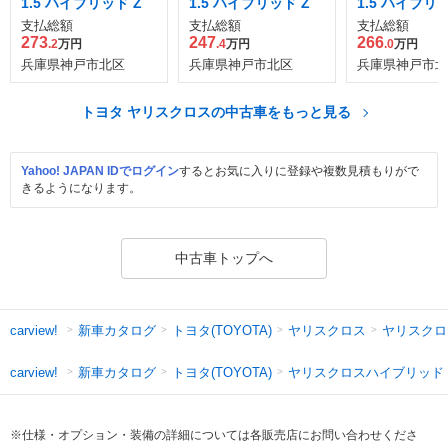
1.5 ハイブリッド Z
1.5 ハイブリッド Z
1.5 ハイブリッ
支払総額
支払総額
支払総額
273
247
266
.2
万円
.4
万円
.0
万円
兵庫県神戸市北区
兵庫県神戸市北区
兵庫県神戸市北
トヨタ ヤリスクロスの中古車をもっと見る
Yahoo! JAPAN IDでログイン
するとお気に入りに登録や複数見積もりがで
きるようになります。
中古車トップへ
新車カタログ
トヨタ(TOYOTA)
ヤリスクロス
ヤリスクロ
carview!
新車カタログ
トヨタ(TOYOTA)
ヤリスクロスハイブリッド
carview!
※仕様・オプション・装備の詳細については各販売店にお問い合わせくださ