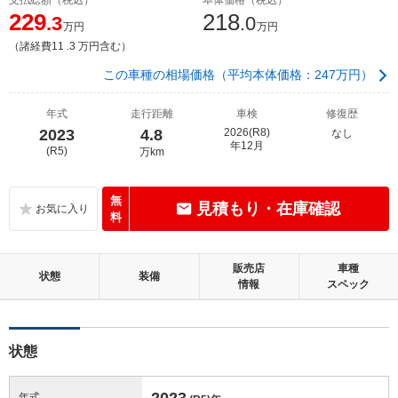
229
218
.3
.0
万円
万円
（諸経費11 .3 万円含む）
この車種の相場価格（平均本体価格：247万円）
年式
走行距離
車検
修復歴
2023
4.8
2026(R8)
なし
年12月
(R5)
万km
無
見積もり・在庫確認
料
販売店
車種
状態
装備
情報
スペック
状態
2023
年式