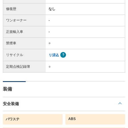
修復歴
なし
ワンオーナー
-
正規輸入車
-
禁煙車
○
リサイクル
リ済込
定期点検記録簿
○
装備
安全装備
ABS
パワステ