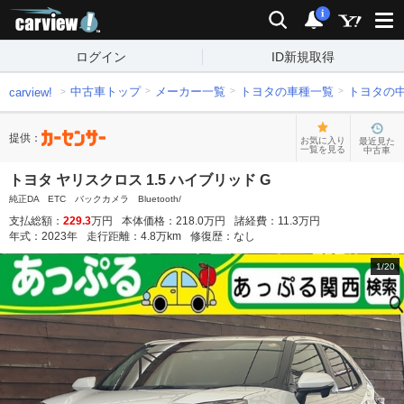
carview!
検索
通知
i
ログイン
ID新規取得
中古車トップ
メーカー一覧
トヨタの車種一覧
トヨタの
carview!
提供：
お気に入り
最近見た
一覧を見る
中古車
トヨタ ヤリスクロス 1.5 ハイブリッド G
純正DA ETC バックカメラ Bluetooth/
支払総額：
229.3
万円
本体価格：
218.0
万円
諸経費：
11.3
万円
年式：
2023
年
走行距離：
4.8
万km
修復歴：
なし
1
/
20