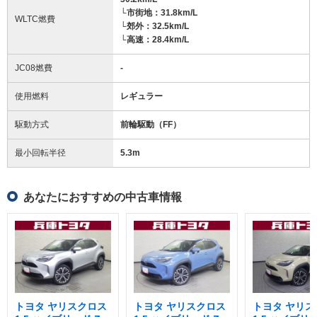
└市街地：31.8km/L
WLTC燃費
└郊外：32.5km/L
└高速：28.4km/L
JC08燃費
-
使用燃料
レギュラー
駆動方式
前輪駆動（FF）
最小回転半径
5.3
m
あなたにおすすめの中古車情報
トヨタ ヤリスクロス
トヨタ ヤリスクロス
トヨタ ヤリス