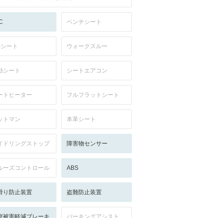
C
ベンチシート
列シート
ウォークスルー
動シート
シートエアコン
ートヒーター
フルフラットシート
ットマン
本革シート
イドリングストップ
障害物センサー
ルーズコントロール
ABS
滑り防止装置
盗難防止装置
突被害軽減ブレーキ
パーキングアシスト