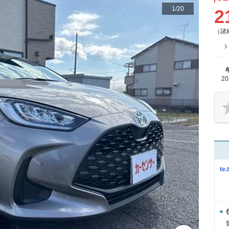
1
/
20
2
（諸
2
te.