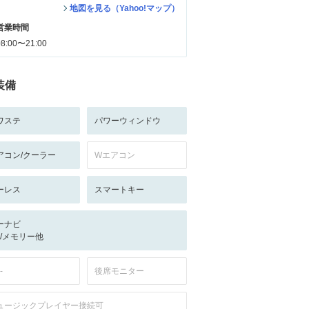
地図を見る（Yahoo!マップ）
営業時間
08:00〜21:00
装備
ワステ
パワーウィンドウ
アコン/クーラー
Wエアコン
ーレス
スマートキー
ーナビ
-/-/メモリー他
-
後席モニター
ュージックプレイヤー接続可