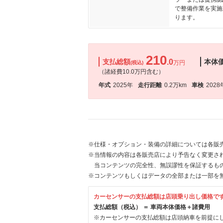
で整備作業を実施
ります。
210
支払総額
.0
本体
万円
(税込)
（諸経費10.0万円含む）
年式
2025年
走行距離
0.2万km
車検
2028
※仕様・オプション・装備の詳細については各販
※当情報の内容は各販売店により予告なく変更され
当コンテンツの完全性、無誤謬性を保証するも
※コンテンツもしくはデータの全部または一部を
カーセンサーの支払総額は店頭乗り出し価格で
支払総額（税込） ＝ 車両本体価格＋諸費用
※カーセンサーの支払総額は店頭納車を前提に