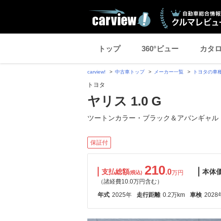
トップ
360°ビュー
カタ
carview!
中古車トップ
メーカー一覧
トヨタの車
トヨタ
ヤリス 1.0 G
ツートンカラー・ブラック＆アバンギャル
保証付
210
支払総額
.0
本体
万円
(税込)
（諸経費10.0万円含む）
年式
2025年
走行距離
0.2万km
車検
2028