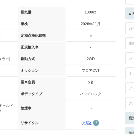
排気量
1000cc
ET
車検
2028年11月
3
し
定期点検記録簿
○
電
正規輸入車
-
シ
ュラー)
駆動方式
2WD
ミッション
フロアCVT
オ
乗車定員
5名
ア
ボディタイプ
ハッチバック
ク
ギャルド
禁煙車
○
M
横
リサイクル
リ済込
衝