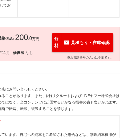
してお
200
価格
.0
万円
無
(税込)
見積もり・在庫確認
料
年11月
修復歴
なし
※お電話番号の入力は不要です。
売店にお問い合わせください。
ることがあります。また、(株)リクルートおよびLINEヤフー株式会社は
のではなく、当コンテンツに起因するいかなる損害の責も負いかねます。
無断で転写、転載、複製することを禁じます。
す
しています。自宅への納車をご希望された場合などは、別途納車費用が