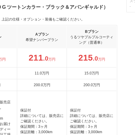
ス
-
.0 G ツートンカラー・ブラック＆アバンギャルド）
。上記の仕様・オプション・装備もご確認ください。
Bプラン
Aプラン
ン
うるツヤプルプルコーティ
希望ナンバープラン
ング（普通車）
211
215
.0
.0
万円
万円
万円
11
.0
万円
15
.0
万円
円
200
.0
万円
200
.0
万円
販売店
。
保証付
保証付
詳細については、販売店に
詳細については、販売店に
km
ご確認ください。
ご確認ください。
お届け
保証期間：3ヶ月
保証期間：3ヶ月
ディー
保証距離：3,000km
保証距離：3,000km
証工場