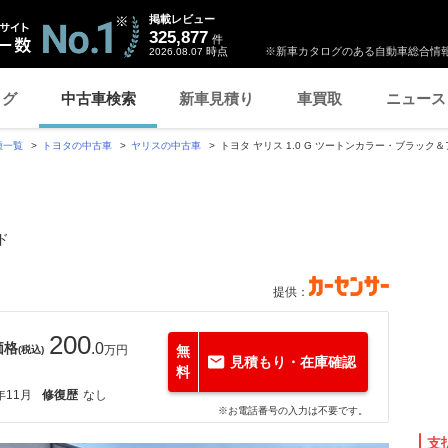
掲載レビュー
325,877
件
時点
※新車カタログのある自動車総合情報
2026.08.07
ログ
中古車検索
新車見積り
車買取
ニュース
種一覧
トヨタの中古車
ヤリスの中古車
トヨタ ヤリス 1.0 G ツートンカラー・ブラック
ド
提供：
200
価格
.0
万円
無
(税込)
見積もり・在庫確認
料
年11月
修復歴
なし
※お電話番号の入力は不要です。
支