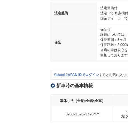
法定整備付
法定整備
法定12ヶ月点検
国産ディーラーで
保証付
詳細については、
保証期間：3ヶ月
保証
保証距離：3,000
当店の車は安心を
実施しております
Yahoo! JAPAN IDでログイン
するとお気に入り
新車時の基本情報
車体寸法（全長×全幅×全高）
-
3950×1695×1495mm
20