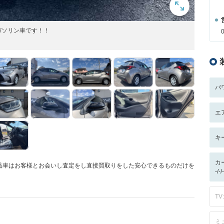
ガソリン車です！！
パ
エ
キ
カ
品車はお客様とお会いし査定をし直接買取りをした安心できるものだけを
-/
TV:
ミ