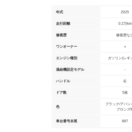
年式
2025
走行距離
0.2万km
修復歴
修復歴な
ワンオーナー
○
エンジン種別
ガソリン(レギ
過給機設定モデル
-
ハンドル
右
ドア数
5枚
ブラック/アバン
色
ブロンズ
車台番号末尾
887