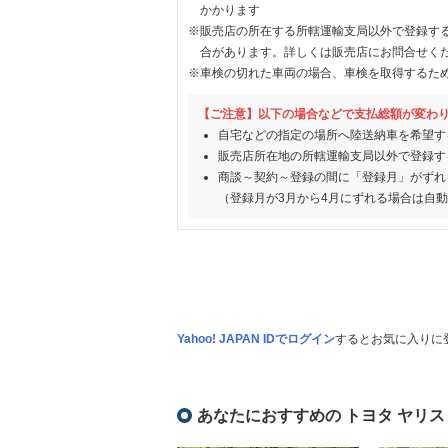
かかります
※販売店の所在する所轄運輸支局以外で登録す
合があります。詳しくは販売店にお問合せく
※車検の切れた車両の場合、車検を取得するた
【ご注意】以下の場合などで支払総額が変わ
自宅などの指定の場所へ陸送納車を希望す
販売店所在地の所轄運輸支局以外で登録す
商談～契約～登録の間に「登録月」がずれ
（登録月が3月から4月にずれる場合は自
Yahoo! JAPAN IDでログイン
するとお気に入りに
あなたにおすすめの トヨタ ヤリス