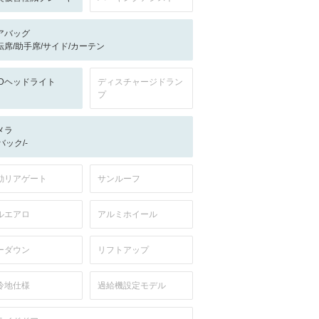
アバッグ
転席/助手席/サイド/カーテン
EDヘッドライト
ディスチャージドラン
プ
メラ
-/バック/-
動リアゲート
サンルーフ
ルエアロ
アルミホイール
ーダウン
リフトアップ
冷地仕様
過給機設定モデル