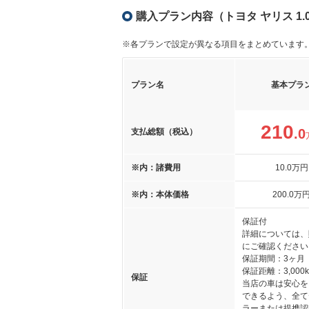
購入プラン内容（トヨタ ヤリス 1
※各プランで設定が異なる項目をまとめています
プラン名
基本プラ
210
.0
支払総額（税込）
※内：諸費用
10
.0
万円
※内：本体価格
200
.0
万
保証付
詳細については、
にご確認ください
保証期間：3ヶ月
保証距離：3,000
保証
当店の車は安心を
できるよう、全て
ラーまたは提携認