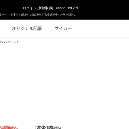
ログイン
[
新規取得
]
Yahoo! JAPAN
サイト5社との比較（2026年2月株式会社プラグ調べ）
オリジナル記事
マイカー
＆アバンギャルド
払総額
本体価格
(税込)
(税込)