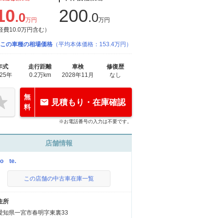
10
200
.0
.0
万円
万円
経費10.0万円含む）
この車種の相場価格
（平均本体価格：153.4万円）
年式
走行距離
車検
修復歴
025年
0.2万km
2028年11月
なし
無
見積もり・在庫確認
料
※お電話番号の入力は不要です。
店舗情報
to te.
この店舗の中古車在庫一覧
住所
愛知県一宮市春明字東裏33