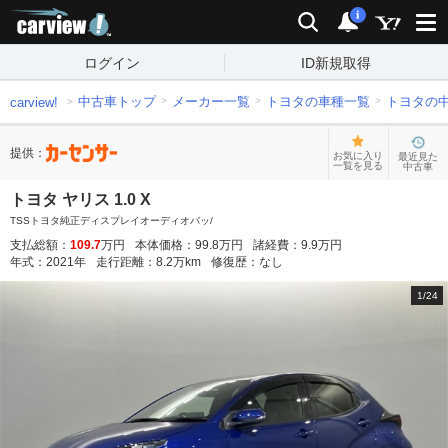
carview!
検索
通知
i
ログイン
ID新規取得
中古車トップ
メーカー一覧
トヨタの車種一覧
トヨタの
carview!
提供：
お気に入り
最近見た
一覧を見る
中古車
トヨタ ヤリス 1.0 X
TSSトヨタ純正ディスプレイオーディオバッ/
支払総額：
109.7
万円
本体価格：
99.8
万円
諸経費：
9.9
万円
年式：
2021
年
走行距離：
8.2
万km
修復歴：
なし
1
/
24