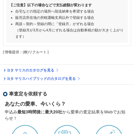
【ご注意】以下の場合などで支払総額が変わります
自宅などの指定の場所へ陸送納車を希望する場合
販売店所在地の所轄運輸支局以外で登録する場合
商談～契約～登録の間に「登録月」がずれる場合
（登録月が3月から4月にずれる場合は自動車税の額が大きく上がり
ます）
[ 情報提供：(株)リクルート ]
トヨタ ヤリスのカタログを見る
トヨタ ヤリスハイブリッドのカタログを見る
車査定を依頼する
あなたの愛車、今いくら？
申込み
最短3時間後
に
最大20社
から愛車の査定結果をWebでお知
らせ！