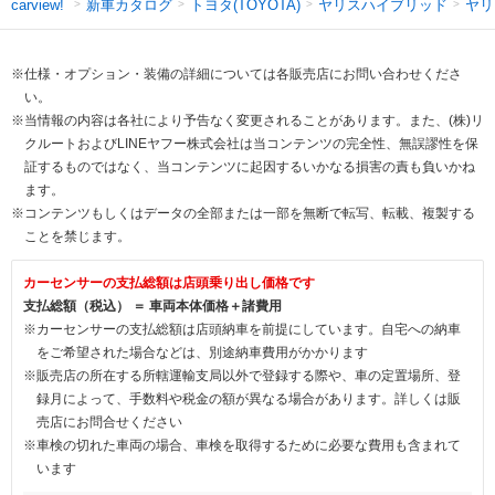
新車カタログ
トヨタ(TOYOTA)
ヤリスハイブリッド
ヤリ
carview!
※仕様・オプション・装備の詳細については各販売店にお問い合わせくださ
い。
※当情報の内容は各社により予告なく変更されることがあります。また、(株)リ
クルートおよびLINEヤフー株式会社は当コンテンツの完全性、無誤謬性を保
証するものではなく、当コンテンツに起因するいかなる損害の責も負いかね
ます。
※コンテンツもしくはデータの全部または一部を無断で転写、転載、複製する
ことを禁じます。
カーセンサーの支払総額は店頭乗り出し価格です
支払総額（税込） ＝ 車両本体価格＋諸費用
※カーセンサーの支払総額は店頭納車を前提にしています。自宅への納車
をご希望された場合などは、別途納車費用がかかります
※販売店の所在する所轄運輸支局以外で登録する際や、車の定置場所、登
録月によって、手数料や税金の額が異なる場合があります。詳しくは販
売店にお問合せください
※車検の切れた車両の場合、車検を取得するために必要な費用も含まれて
います