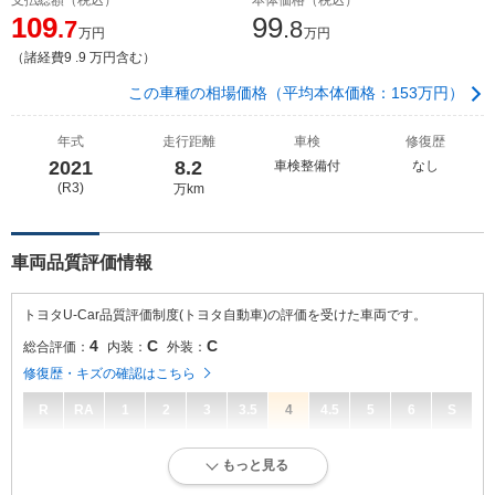
109
99
.7
.8
万円
万円
（諸経費9 .9 万円含む）
この車種の相場価格（平均本体価格：153万円）
年式
走行距離
車検
修復歴
2021
8.2
車検整備付
なし
(R3)
万km
車両品質評価情報
トヨタU-Car品質評価制度(トヨタ自動車)の評価を受けた車両です。
4
C
C
総合評価：
内装：
外装：
修復歴・キズの確認はこちら
R
RA
1
2
3
3.5
4
4.5
5
6
S
4
総合評価：
もっと見る
キズ、へこみが少なく、全体的に良好な状態です。