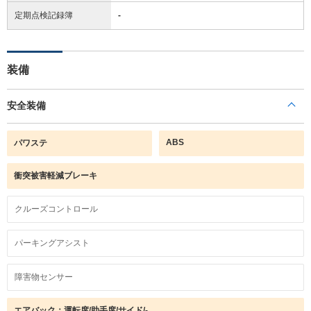
定期点検記録簿
-
装備
安全装備
ABS
パワステ
衝突被害軽減ブレーキ
クルーズコントロール
パーキングアシスト
障害物センサー
エアバック：運転席/助手席/サイド/-