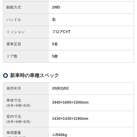
駆動方式
2WD
ハンドル
右
ミッション
フロアCVT
乗車定員
5名
ドア数
5枚
新車時の車種スペック
発売年月
20(R2)/02
車体寸法
3940
×
1695
×
1500
mm
(全長×全幅×全高)
室内寸法
1430
×
1430
×
1190
mm
(全長×全幅×全高)
車両重量
-/-/940
kg