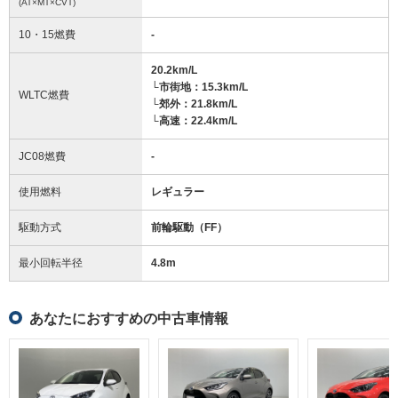
(AT×MT×CVT)
10・15燃費
-
20.2km/L
└市街地：15.3km/L
WLTC燃費
└郊外：21.8km/L
└高速：22.4km/L
JC08燃費
-
使用燃料
レギュラー
駆動方式
前輪駆動（FF）
最小回転半径
4.8
m
あなたにおすすめの中古車情報