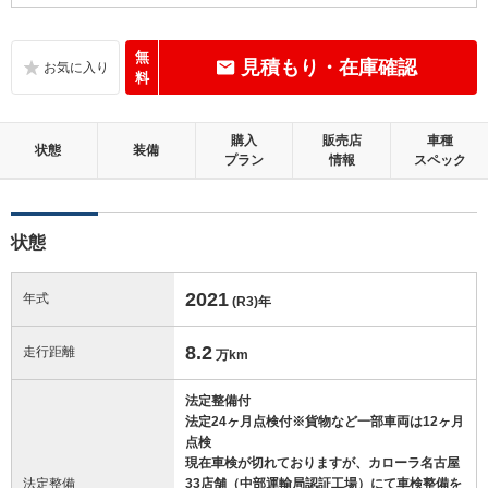
C
内装：
標準的に使用されていて、気になる使用感やいたみが若干あります。
無
見積もり・在庫確認
料
C
外装：
標準的に使用されていて、キズやへこみ等が若干あります。
購入
販売店
車種
状態
装備
プラン
情報
スペック
この中古車の「車両品質評価書」を見る
状態
2021
年式
(R3)
年
8.2
走行距離
万km
法定整備付
法定24ヶ月点検付※貨物など一部車両は12ヶ月
点検
現在車検が切れておりますが、カローラ名古屋
法定整備
33店舗（中部運輸局認証工場）にて車検整備を