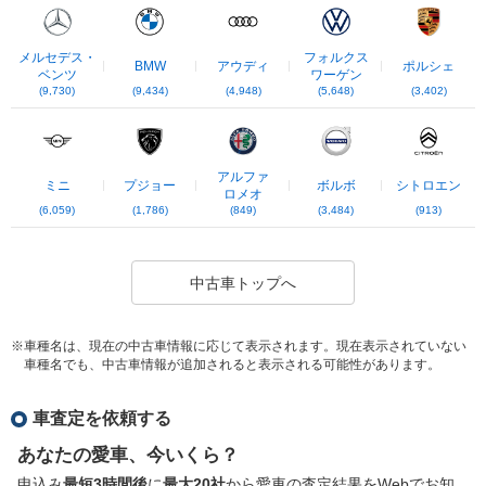
メルセデス・
フォルクス
BMW
アウディ
ポルシェ
ベンツ
ワーゲン
(9,730)
(9,434)
(4,948)
(5,648)
(3,402)
アルファ
ミニ
プジョー
ボルボ
シトロエン
ロメオ
(6,059)
(1,786)
(849)
(3,484)
(913)
中古車トップへ
※車種名は、現在の中古車情報に応じて表示されます。現在表示されていない
車種名でも、中古車情報が追加されると表示される可能性があります。
車査定を依頼する
あなたの愛車、今いくら？
申込み
最短3時間後
に
最大20社
から愛車の査定結果をWebでお知