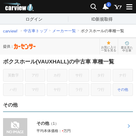
carview!
検索
通知
i
ログイン
ID新規取得
中古車トップ
メーカー一覧
ボクスホールの車種一覧
carview!
提供：
お気に入り
最近見た
一覧を見る
中古車
ボクスホール(VAUXHALL)の中古車 車種一覧
英数字
ア行
カ行
サ行
タ行
ナ行
ハ行
マ行
ヤ行
ラ行
ワ行
その他
その他
その他
（1）
-
平均本体価格：
万円