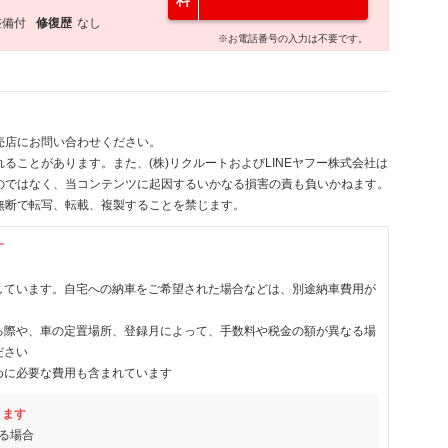
料
整備付
修復歴
なし
※お電話番号の入力は不要です。
売店にお問い合わせください。
ることがあります。また、(株)リクルートおよびLINEヤフー株式会社は
のではなく、当コンテンツに起因するいかなる損害の責も負いかねます。
無断で転写、転載、複製することを禁じます。
す
しています。自宅への納車をご希望された場合などは、別途納車費用が
る際や、車の定置場所、登録月によって、手数料や税金の額が異なる場
ださい
めに必要な費用も含まれています
ります
る場合