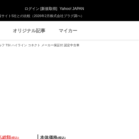
ログイン
[
新規取得
]
Yahoo! JAPAN
サイト5社との比較（2026年2月株式会社プラグ調べ）
オリジナル記事
マイカー
フ TSI ハイライン コネクト メーカー保証付 認定中古車
払総額
本体価格
(税込)
(税込)