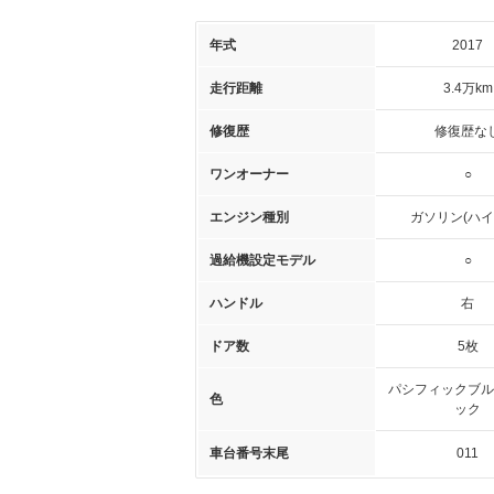
年式
2017
走行距離
3.4万km
修復歴
修復歴な
ワンオーナー
○
エンジン種別
ガソリン(ハイ
過給機設定モデル
○
ハンドル
右
ドア数
5枚
パシフィックブル
色
ック
車台番号末尾
011