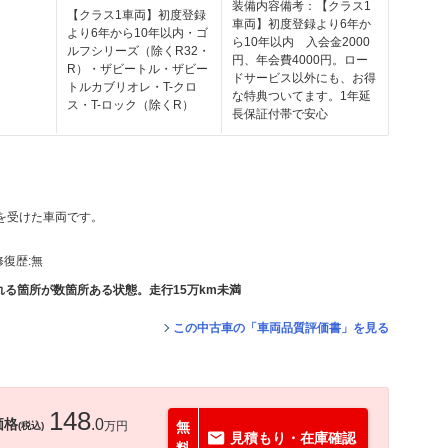
装備内容備考：【クラス1
【クラス1車両】初度登録
車両】初度登録より6年か
より6年から10年以内・ゴ
ら10年以内 入会金2000
ルフシリーズ（除くR32・
円、年会費4000円。ロー
R）・ザビートル・ザビー
ドサービス以外にも、お得
トルカブリオレ・T-クロ
な特典ついてます。1年延
ス・T-ロック（除くR）
長保証付帯で安心
価を受けた車両です。
修復歴:
無
る箇所が数箇所ある状態。走行15万km未満
この中古車の「車両品質評価書」を見る
148
価格
.0
万円
無
(税込)
見積もり・在庫確認