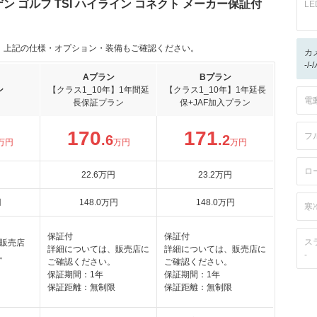
 ゴルフ TSI ハイライン コネクト メーカー保証付
L
。上記の仕様・オプション・装備もご確認ください。
カ
-/
Aプラン
Bプラン
ン
【クラス1_10年】1年間延
【クラス1_10年】1年延長
電
長保証プラン
保+JAF加入プラン
170
171
フ
.6
.2
万円
万円
万円
ロ
22
.6
万円
23
.2
万円
円
148
.0
万円
148
.0
万円
寒
保証付
保証付
ス
販売店
詳細については、販売店に
詳細については、販売店に
-
。
ご確認ください。
ご確認ください。
保証期間：1年
保証期間：1年
保証距離：無制限
保証距離：無制限