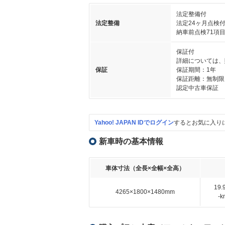
法定整備付
法定整備
法定24ヶ月点検
納車前点検71項
保証付
詳細については、
保証
保証期間：1年
保証距離：無制限
認定中古車保証
Yahoo! JAPAN IDでログイン
するとお気に入り
新車時の基本情報
車体寸法（全長×全幅×全高）
19
4265×1800×1480mm
-