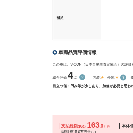
補足
-
車両品質評価情報
この車は、V-CON（日本自動車査定協会）の評
4
総合評価
点
内装:
外装:
目立つ傷・凹み等が少しあり、加修が必要と思われ
163
支払総額
.0
本体
万円
(税込)
（諸経費15.0万円含む）