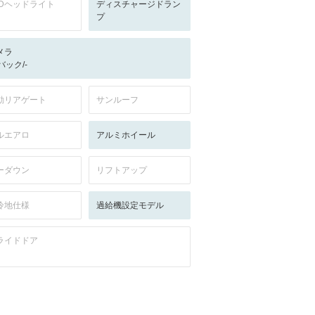
EDヘッドライト
ディスチャージドラン
プ
メラ
-/バック/-
動リアゲート
サンルーフ
ルエアロ
アルミホイール
ーダウン
リフトアップ
冷地仕様
過給機設定モデル
ライドドア