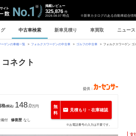
掲載レビュー
325,876
件
時点
※新車カタログのある自動車総合情報
2026.08.07
ログ
中古車検索
新車見積り
車買取
ニュース
ワーゲンの車種一覧
フォルクスワーゲンの中古車
ゴルフの中古車
フォルクスワーゲン ゴル
ン コネクト
提供：
148
価格
.0
万円
無
(税込)
見積もり・在庫確認
料
整備付
修復歴
なし
※お電話番号の入力は不要です。
支