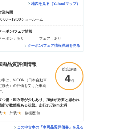
地図を見る（Yahoo!マップ）
営業時間
10:00〜19:00ショールーム
クーポン/フェア情報
クーポン：あり
フェア：あり
クーポン/フェア情報詳細を見る
車両品質評価情報
総合評価
4
の車は、V-CON（日本自動車
点
定協会）の評価を受けた車両
す。
立つ傷・凹み等が少しあり、加修が必要と思われ
箇所が数箇所ある状態。走行15万km未満
:
外装:
修復歴:
無
この中古車の「車両品質評価書」を見る