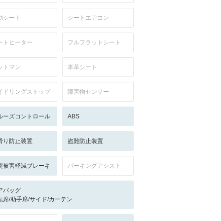
動シート
シートエアコン
ートヒーター
フルフラットシート
ットマン
本革シート
イドリングストップ
障害物センサー
ルーズコントロール
ABS
滑り防止装置
盗難防止装置
突被害軽減ブレーキ
パーキングアシスト
アバッグ
転席/助手席/サイド/カーテン