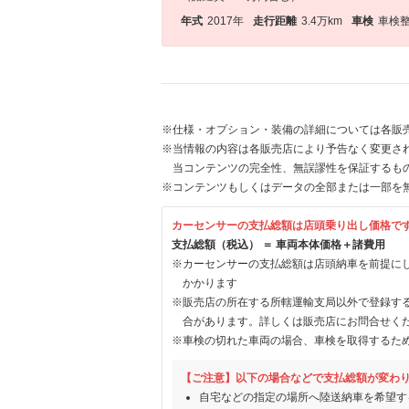
年式
2017年
走行距離
3.4万km
車検
車検
※仕様・オプション・装備の詳細については各販
※当情報の内容は各販売店により予告なく変更され
当コンテンツの完全性、無誤謬性を保証するも
※コンテンツもしくはデータの全部または一部を
カーセンサーの支払総額は店頭乗り出し価格で
支払総額（税込） ＝ 車両本体価格＋諸費用
※カーセンサーの支払総額は店頭納車を前提に
かかります
※販売店の所在する所轄運輸支局以外で登録す
合があります。詳しくは販売店にお問合せく
※車検の切れた車両の場合、車検を取得するた
【ご注意】以下の場合などで支払総額が変わ
自宅などの指定の場所へ陸送納車を希望す