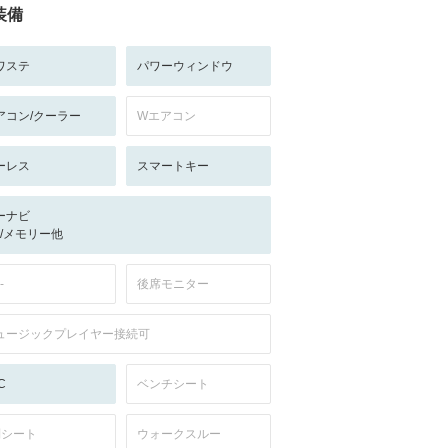
装備
ワステ
パワーウィンドウ
アコン/クーラー
Wエアコン
ーレス
スマートキー
ーナビ
-/-/メモリー他
-
後席モニター
ュージックプレイヤー接続可
C
ベンチシート
列シート
ウォークスルー