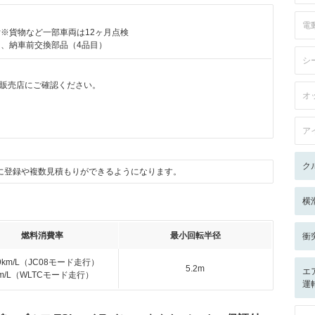
電
付※貨物など一部車両は12ヶ月点検
目、納車前交換部品（4品目）
シ
販売店にご確認ください。
オ
ア
ク
に登録や複数見積もりができるようになります。
横
燃料消費率
最小回転半径
衝
.9km/L（JC08モード走行）
5.2m
エ
km/L（WLTCモード走行）
運