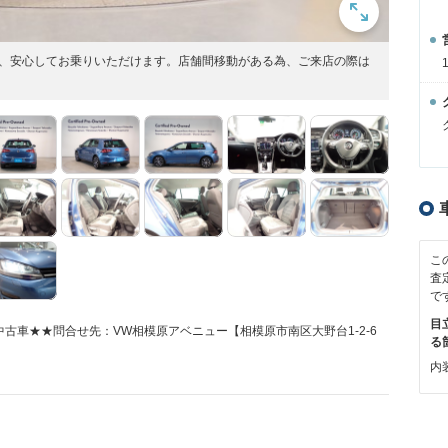
古車、安心してお乗りいただけます。店舗間移動がある為、ご来店の際は
こ
査
で
目
古車★★問合せ先：VW相模原アベニュー【相模原市南区大野台1-2-6
る
内装