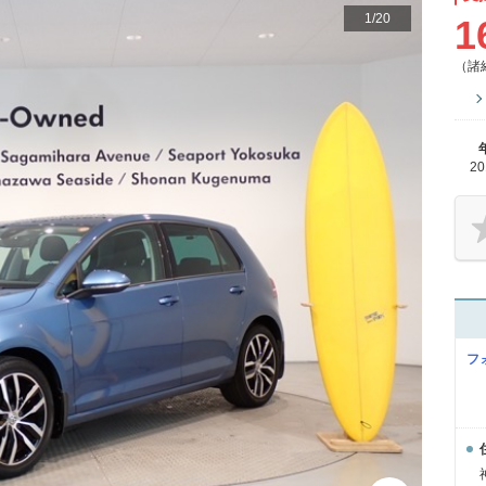
1
/
20
1
（諸
2
フ