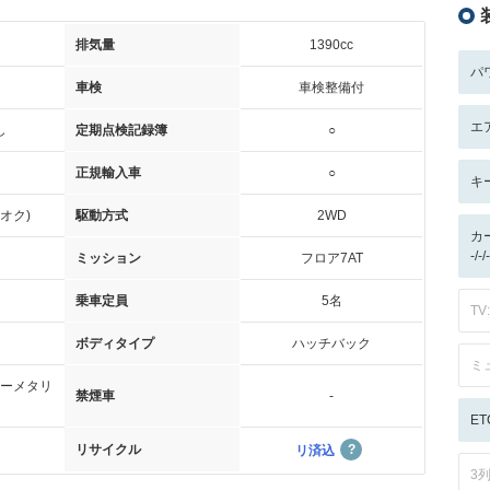
排気量
1390cc
パ
車検
車検整備付
エ
し
定期点検記録簿
○
正規輸入車
○
キ
オク)
駆動方式
2WD
カ
-/
ミッション
フロア7AT
乗車定員
5名
TV:
ボディタイプ
ハッチバック
ミ
ーメタリ
禁煙車
-
ET
リサイクル
リ済込
3