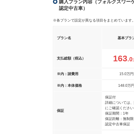
購入プラン内容（フォルクスワーゲン
認定中古車）
※各プランで設定が異なる項目をまとめています
プラン名
基本プラ
163
.0
支払総額（税込）
※内：諸費用
15
.0
万円
※内：本体価格
148
.0
万
保証付
詳細については、
にご確認ください
保証
保証期間：1年
保証距離：無制限
認定中古車保証