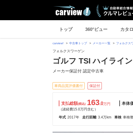
トップ
360°ビュー
カタ
carview!
中古車トップ
メーカー一覧
フォルクス
フォルクスワーゲン
ゴルフ TSI ハイライ
メーカー保証付 認定中古車
車両品質評価書付
保証付
163
支払総額
.0
本体
万円
(税込)
（諸経費15.0万円含む）
年式
2017年
走行距離
3.4万km
車検
車検