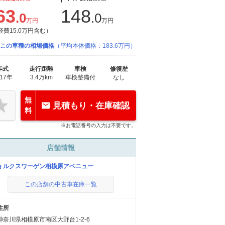
63
148
.0
.0
万円
万円
経費15.0万円含む）
この車種の相場価格
（平均本体価格：183.6万円）
年式
走行距離
車検
修復歴
017年
3.4万km
車検整備付
なし
無
見積もり・在庫確認
料
※お電話番号の入力は不要です。
店舗情報
ォルクスワーゲン相模原アベニュー
この店舗の中古車在庫一覧
住所
神奈川県相模原市南区大野台1-2-6