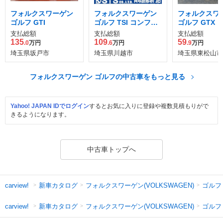
フォルクスワーゲン
フォルクスワーゲン
フォルクスワ
ゴルフ GTI
ゴルフ TSI コンフォ
ゴルフ GTX
ートライン
支払総額
支払総額
支払総額
135
109
59
.0
万円
.6
万円
.9
万円
埼玉県坂戸市
埼玉県川越市
埼玉県東松山市
フォルクスワーゲン ゴルフの中古車をもっと見る
Yahoo! JAPAN IDでログイン
するとお気に入りに登録や複数見積もりがで
きるようになります。
中古車トップへ
新車カタログ
フォルクスワーゲン(VOLKSWAGEN)
ゴルフ 
carview!
新車カタログ
フォルクスワーゲン(VOLKSWAGEN)
ゴルフ
carview!