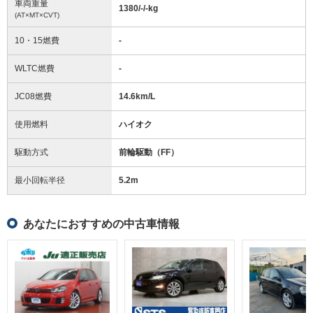
車両重量
1380/-/-
kg
(AT×MT×CVT)
10・15燃費
-
WLTC燃費
-
JC08燃費
14.6km/L
使用燃料
ハイオク
駆動方式
前輪駆動（FF）
最小回転半径
5.2
m
あなたにおすすめの中古車情報