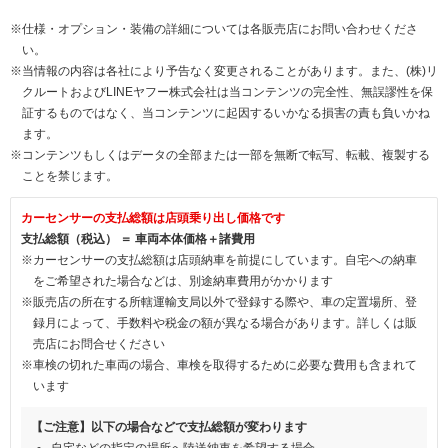
※仕様・オプション・装備の詳細については各販売店にお問い合わせくださ
い。
※当情報の内容は各社により予告なく変更されることがあります。また、(株)リ
クルートおよびLINEヤフー株式会社は当コンテンツの完全性、無誤謬性を保
証するものではなく、当コンテンツに起因するいかなる損害の責も負いかね
ます。
※コンテンツもしくはデータの全部または一部を無断で転写、転載、複製する
ことを禁じます。
カーセンサーの支払総額は店頭乗り出し価格です
支払総額（税込） ＝ 車両本体価格＋諸費用
※カーセンサーの支払総額は店頭納車を前提にしています。自宅への納車
をご希望された場合などは、別途納車費用がかかります
※販売店の所在する所轄運輸支局以外で登録する際や、車の定置場所、登
録月によって、手数料や税金の額が異なる場合があります。詳しくは販
売店にお問合せください
※車検の切れた車両の場合、車検を取得するために必要な費用も含まれて
います
【ご注意】以下の場合などで支払総額が変わります
自宅などの指定の場所へ陸送納車を希望する場合