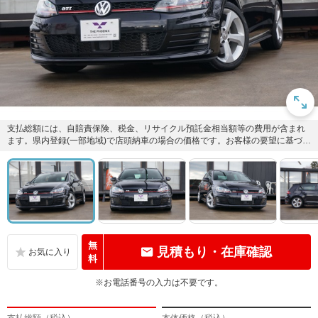
支払総額には、自賠責保険、税金、リサイクル預託金相当額等の費用が含まれ
ます。県内登録(一部地域)で店頭納車の場合の価格です。お客様の要望に基づく
オプション等の費用は別途申...
無
見積もり・在庫確認
料
※お電話番号の入力は不要です。
支払総額（税込）
本体価格（税込）