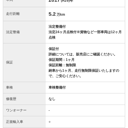
(H29)
年
5.2
走行距離
万km
法定整備付
法定整備
法定24ヶ月点検付※貨物など一部車両は12ヶ月
点検
保証付
詳細については、販売店にご確認ください。
保証期間：1ヶ月
保証
保証距離：無制限
納車から1ヶ月、走行無制限保証いたしますの
で、ご安心ください。
車検
車検整備付
修復歴
なし
ワンオーナー
-
正規輸入車
○