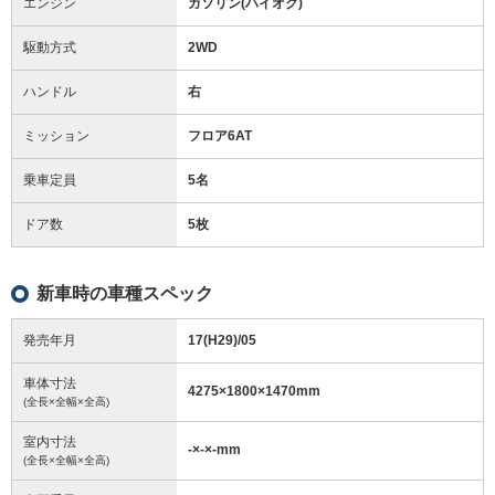
エンジン
ガソリン(ハイオク)
駆動方式
2WD
ハンドル
右
ミッション
フロア6AT
乗車定員
5名
ドア数
5枚
新車時の車種スペック
発売年月
17(H29)/05
車体寸法
4275
×
1800
×
1470
mm
(全長×全幅×全高)
室内寸法
-
×
-
×
-
mm
(全長×全幅×全高)