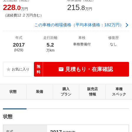
228
215
.0
.8
万円
万円
（諸経費12 .2 万円含む）
この車種の相場価格（平均本体価格：182万円）
年式
走行距離
車検
修復歴
2017
5.2
車検整備付
なし
(H29)
万km
無
見積もり・在庫確認
料
購入
販売店
車種
状態
装備
プラン
情報
スペック
状態
2017
年式