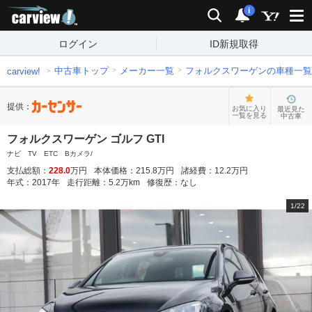
carview!
検索
通知
i
ログイン
ID新規取得
中古車トップ
メーカー一覧
フォルクスワーゲンの車種一覧
carview!
提供：
お気に入り
最近見た
一覧を見る
中古車
フォルクスワーゲン ゴルフ GTI
ナビ TV ETC Bカメラ/
支払総額：
228.0
万円
本体価格：
215.8
万円
諸経費：
12.2
万円
年式：
2017
年
走行距離：
5.2
万km
修復歴：
なし
1
/
22