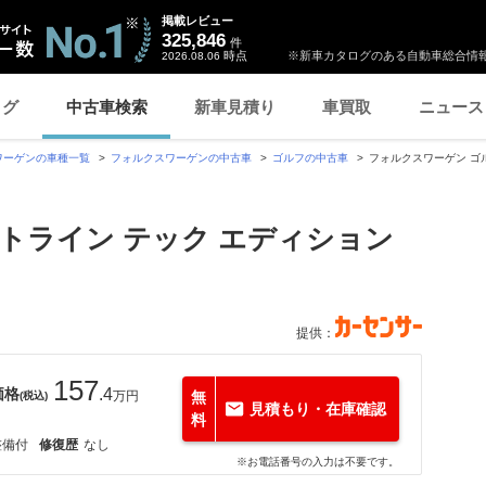
掲載レビュー
325,846
件
時点
※新車カタログのある自動車総合情報
2026.08.06
ログ
中古車検索
新車見積り
車買取
ニュース
ワーゲンの車種一覧
フォルクスワーゲンの中古車
ゴルフの中古車
フォルクスワーゲン ゴル
ォートライン テック エディション
提供：
157
価格
.4
万円
無
(税込)
見積もり・在庫確認
料
整備付
修復歴
なし
※お電話番号の入力は不要です。