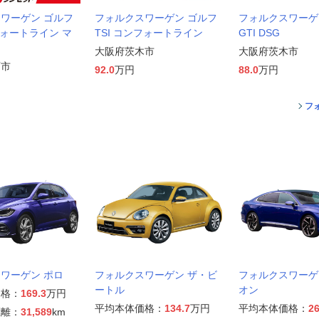
ワーゲン ゴルフ
フォルクスワーゲン ゴルフ
フォルクスワーゲ
フォートライン マ
TSI コンフォートライン
GTI DSG
大阪府茨木市
大阪府茨木市
面市
92.0
万円
88.0
万円
フ
ワーゲン ポロ
フォルクスワーゲン ザ・ビ
フォルクスワーゲ
ートル
オン
価格：
169.3
万円
平均本体価格：
134.7
万円
平均本体価格：
26
距離：
31,589
km