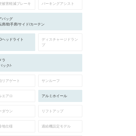
突被害軽減ブレーキ
パーキングアシスト
アバッグ
転席/助手席/サイド/カーテン
EDヘッドライト
ディスチャージドラン
プ
メラ
-/バック/-
動リアゲート
サンルーフ
ルエアロ
アルミホイール
ーダウン
リフトアップ
冷地仕様
過給機設定モデル