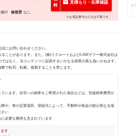
見積もり・在庫確認
料
ス
-
整備付
修復歴
なし
※お電話番号の入力は不要です。
売店にお問い合わせください。
ることがあります。また、(株)リクルートおよびLINEヤフー株式会社は
のではなく、当コンテンツに起因するいかなる損害の責も負いかねます。
無断で転写、転載、複製することを禁じます。
す
しています。自宅への納車をご希望された場合などは、別途納車費用が
る際や、車の定置場所、登録月によって、手数料や税金の額が異なる場
ださい
めに必要な費用も含まれています
ります