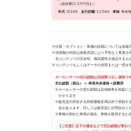
（諸経費21.5万円含む）
年式
2019年
走行距離
3.2万km
車検
車検
※仕様・オプション・装備の詳細については各販
※当情報の内容は各販売店により予告なく変更され
当コンテンツの完全性、無誤謬性を保証するも
※コンテンツもしくはデータの全部または一部を
カーセンサーの支払総額は店頭乗り出し価格で
支払総額（税込） ＝ 車両本体価格＋諸費用
※カーセンサーの支払総額は店頭納車を前提に
かかります
※販売店の所在する所轄運輸支局以外で登録す
合があります。詳しくは販売店にお問合せく
※車検の切れた車両の場合、車検を取得するた
【ご注意】以下の場合などで支払総額が変わ