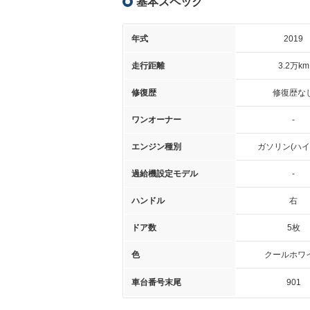
基本スペック
年式
2019
走行距離
3.2万km
修復歴
修復歴な
ワンオーナー
-
エンジン種別
ガソリン(ハイ
過給機設定モデル
-
ハンドル
右
ドア数
5枚
色
クールホワ
車台番号末尾
901