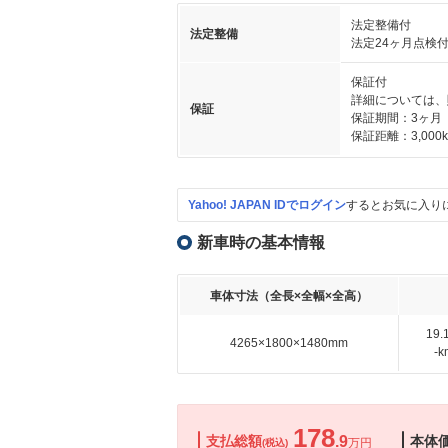
法定整備付
法定整備
法定24ヶ月点検
保証付
詳細については、
保証
保証期間：3ヶ月
保証距離：3,000
Yahoo! JAPAN IDでログイン
するとお気に入り
新車時の基本情報
車体寸法（全長×全幅×全高）
19
4265×1800×1480mm
-
178
支払総額
.9
本体
万円
(税込)