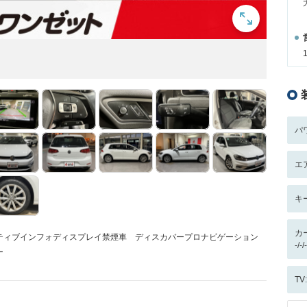
パ
エ
キ
カ
ティブインフォディスプレイ禁煙車 ディスカバープロナビゲーション
-/
ー
T