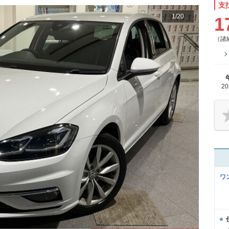
支
1
/
20
1
（諸
2
ワ