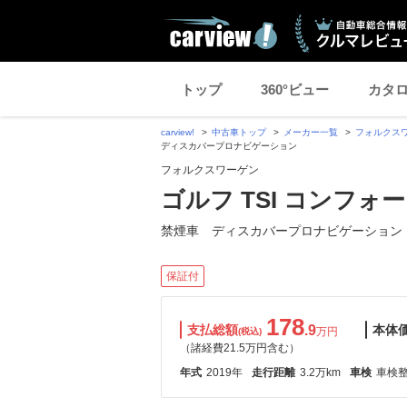
トップ
360°ビュー
カタ
carview!
中古車トップ
メーカー一覧
フォルクス
ディスカバープロナビゲーション
フォルクスワーゲン
ゴルフ TSI コンフ
禁煙車 ディスカバープロナビゲーション
保証付
178
支払総額
.9
本体
万円
(税込)
（諸経費21.5万円含む）
年式
2019年
走行距離
3.2万km
車検
車検