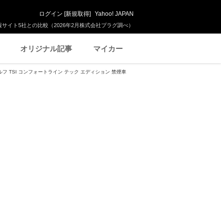
ログイン
[
新規取得
]
Yahoo! JAPAN
サイト5社との比較（2026年2月株式会社プラグ調べ）
オリジナル記事
マイカー
フ TSI コンフォートライン テック エディション 禁煙車