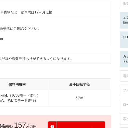
衝
付※貨物など一部車両は12ヶ月点検
エ
運
販売店にご確認ください。
L
km
カ
に登録や複数見積もりができるようになります。
-/
電
燃料消費率
最小回転半径
フ
.1km/L（JC08モード走行）
5.2m
km/L（WLTCモード走行）
ロ
寒
157
価格
.4
万円
無
(税込)