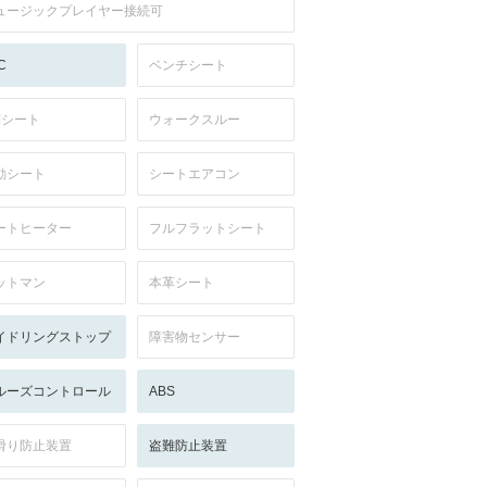
ュージックプレイヤー接続可
C
ベンチシート
列シート
ウォークスルー
動シート
シートエアコン
ートヒーター
フルフラットシート
ットマン
本革シート
イドリングストップ
障害物センサー
ルーズコントロール
ABS
滑り防止装置
盗難防止装置