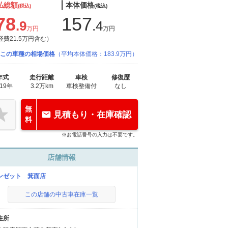
払総額
本体価格
(税込)
(税込)
78
157
.9
.4
万円
万円
経費21.5万円含む）
この車種の相場価格
（平均本体価格：183.9万円）
年式
走行距離
車検
修復歴
019年
3.2万km
車検整備付
なし
無
見積もり・在庫確認
料
※お電話番号の入力は不要です。
店舗情報
ンゼット 箕面店
この店舗の中古車在庫一覧
住所