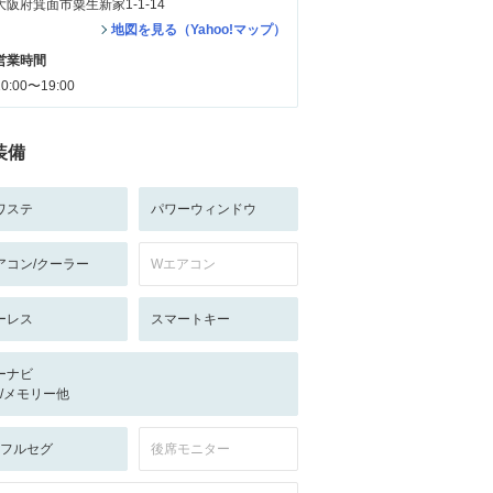
大阪府箕面市粟生新家1-1-14
地図を見る（Yahoo!マップ）
営業時間
10:00〜19:00
装備
ワステ
パワーウィンドウ
アコン/クーラー
Wエアコン
ーレス
スマートキー
ーナビ
-/-/メモリー他
V:フルセグ
後席モニター