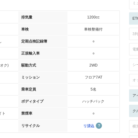
ミ
排気量
1200cc
ET
車検
車検整備付
3
し
定期点検記録簿
○
電
正規輸入車
○
シ
オク)
駆動方式
2WD
ミッション
フロア7AT
オ
乗車定員
5名
ア
ボディタイプ
ハッチバック
ク
イト
禁煙車
○
リサイクル
リ済込
横