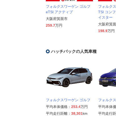
フォルクスワーゲン ゴルフ
フォルクス
eTSI アクティブ
TSI コン
イスター
大阪府箕面市
大阪府箕
259.7
万円
198.9
万円
ハッチバックの人気車種
フォルクスワーゲン ゴルフ
フォルクス
平均本体価格：
253.4
万円
平均本体
平均走行距離：
38,301
km
平均走行