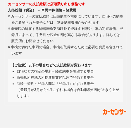
カーセンサーの支払総額は店頭乗り出し価格です
支払総額（税込） ＝ 車両本体価格＋諸費用
カーセンサーの支払総額は店頭納車を前提にしています。自宅への納車
をご希望された場合などは、別途納車費用がかかります
販売店の所在する所轄運輸支局以外で登録する際や、車の定置場所、登
録月によって、手数料や税金の額が異なる場合があります。詳しくは
販売店にお問合せください
車検の切れた車両の場合、車検を取得するために必要な費用も含まれて
います
【ご注意】以下の場合などで支払総額が変わります
自宅などの指定の場所へ陸送納車を希望する場合
販売店所在地の所轄運輸支局以外で登録する場合
商談～契約～登録の間に「登録月」がずれる場合
（登録月が3月から4月にずれる場合は自動車税の額が大きく上が
ります）