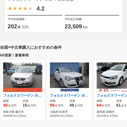
4.2
平均本体価格：
平均走行距離：
202
23,509
.6
万円
km
全国×中古車購入におすすめの条件
8/8更新！新着車両
フォルクスワーゲン ポロ 1.4 自社特別ローン ETC ナビ TV
フォルクスワーゲン ポロ GTI 1800CCターボ/ミッション/ CD/ETC/16inアル
総額
本体
総額
本体
総額
本体
30
15
59
49
64
61
.0
万円
.0
万円
.0
万円
.0
万円
.0
万円
.0
万
神奈川県 藤沢市
大阪府 松原市
群馬県 前橋市
2006年/10.9万km
2008年/10.0万km
2014年/4.4万km