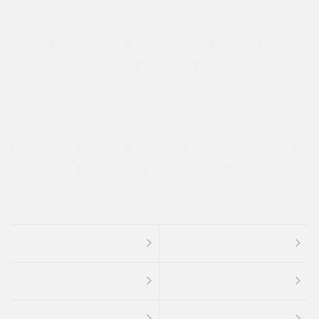
４ＷＤ
定期点検記録簿
ワンオーナーカー
福祉車両
メーカー系販売店取り扱い車
修復歴無し
アルミホイール
寒冷地仕様車
過給機設定モデル（ターボ・スーパーチャージャーなど)
ETC
CDプレーヤー
カーナビゲーション
禁煙車
法定整備付き
保証付き
エアバッグ
ディスチャージドランプ
支払総顔あり
クーポンあり
車両品質評価書付
新着車両