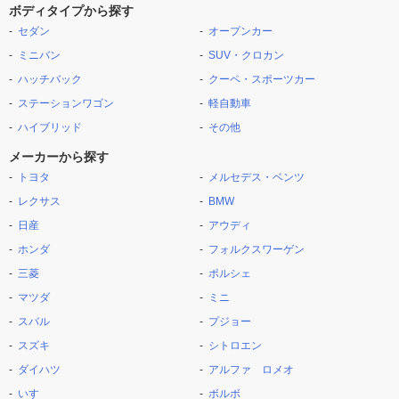
ボディタイプから探す
セダン
オープンカー
ミニバン
SUV・クロカン
ハッチバック
クーペ・スポーツカー
ステーションワゴン
軽自動車
ハイブリッド
その他
メーカーから探す
トヨタ
メルセデス・ベンツ
レクサス
BMW
日産
アウディ
ホンダ
フォルクスワーゲン
三菱
ポルシェ
マツダ
ミニ
スバル
プジョー
スズキ
シトロエン
ダイハツ
アルファ ロメオ
いすゞ
ボルボ