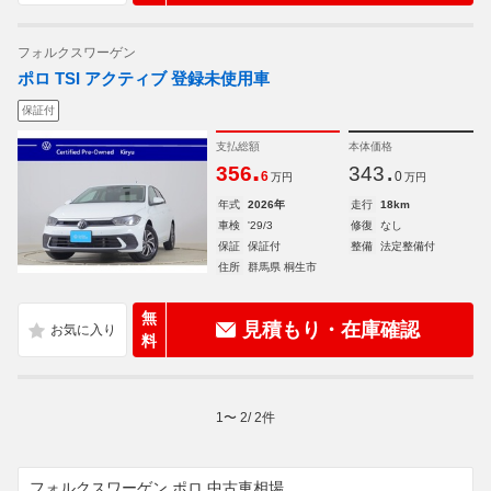
フォルクスワーゲン
ポロ TSI アクティブ 登録未使用車
保証付
支払総額
本体価格
.
.
356
343
6
0
万円
万円
年式
2026年
走行
18km
車検
'29/3
修復
なし
保証
保証付
整備
法定整備付
住所
群馬県 桐生市
無
見積もり・在庫確認
料
1
〜
2
/
2
件
フォルクスワーゲン ポロ 中古車相場