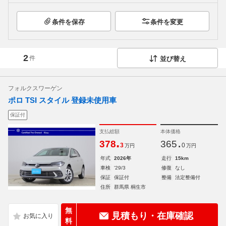
条件を保存
条件を変更
2
件
並び替え
フォルクスワーゲン
ポロ TSI スタイル 登録未使用車
保証付
支払総額
本体価格
.
.
378
365
3
0
万円
万円
年式
2026年
走行
15km
車検
'29/3
修復
なし
保証
保証付
整備
法定整備付
住所
群馬県 桐生市
無
見積もり・在庫確認
料