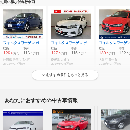
お買い得な低走行車両
フォルクスワーゲン ポロ TSI コンフォートライン 純正8型ナビ/ブラインドスポットモニター
フォルクスワーゲン ポロ TSI トレンドライン CD USB Bluetooth キーレス
総額
本体
総額
本体
総額
本体
126
116
127
115
139
122
.8
万円
.4
万円
.8
万円
.0
万円
.9
万円
.9
静岡県 静岡市清水区
愛媛県 大洲市
大阪府 豊中市
2021年/1.7万km
2019年/0.5万km
2018年/0.7万km
おすすめ条件をもっと見る
状態が良い低走行車両
あなたにおすすめの中古車情報
フォルクスワーゲン ポロ TSI コンフォートライン 禁煙 ワンオーナー セーフティパッケージ
フォルクスワーゲン ポロ TSI コンフォートライン ナビ AM/FMラジオ
総額
本体
総額
本体
総額
本体
178
168
178
165
180
168
.0
万円
.9
万円
.1
万円
.0
万円
.6
万円
.0