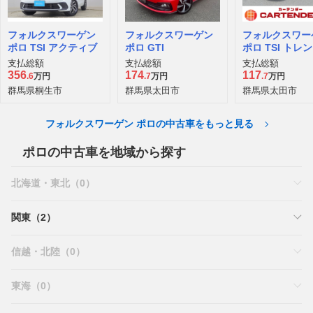
大阪府 八尾市
広島県 東広島市
埼玉県 草加市
2021年/1.0万km
2021年/1.0万km
2021年/0.7万km
フォルクスワーゲン
フォルクスワーゲン
フォルクスワー
ポロ TSI アクティブ
ポロ GTI
ポロ TSI トレ
イン
支払総額
支払総額
支払総額
356
174
117
.6
万円
.7
万円
.7
万円
群馬県桐生市
群馬県太田市
群馬県太田市
フォルクスワーゲン ポロの中古車をもっと見る
ポロの中古車を地域から探す
北海道・東北（0）
関東（2）
信越・北陸（0）
東海（0）