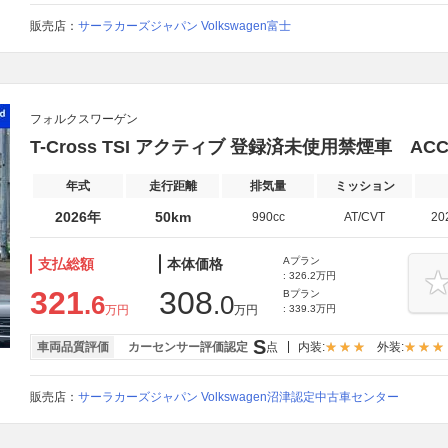
販売店：
サーラカーズジャパン Volkswagen富士
フォルクスワーゲン
T-Cross TSI アクティブ 登録済未使用禁煙車 AC
年式
走行距離
排気量
ミッション
2026年
50km
990cc
AT/CVT
20
Aプラン
支払総額
本体価格
: 326.2万円
321
308
Bプラン
.6
.0
万円
万円
: 339.3万円
S
車両品質評価
カーセンサー評価認定
点
内装:
外装:
販売店：
サーラカーズジャパン Volkswagen沼津認定中古車センター