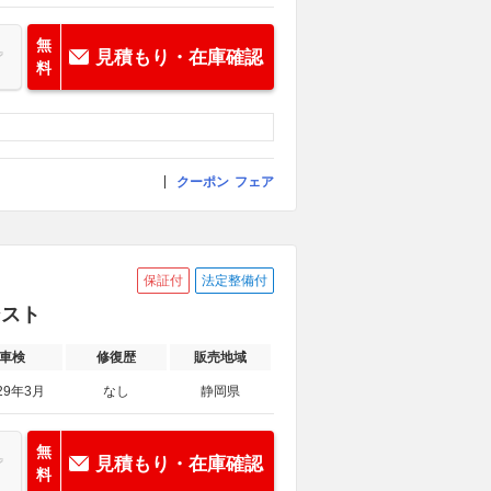
無
見積もり・在庫確認
料
クーポン
フェア
保証付
法定整備付
シスト
車検
修復歴
販売地域
29年3月
なし
静岡県
無
見積もり・在庫確認
料