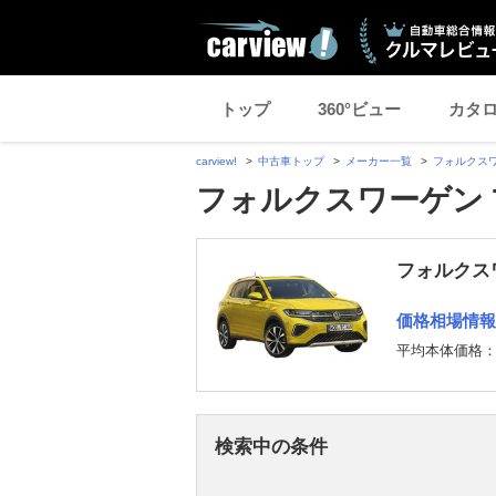
トップ
360°ビュー
カタ
carview!
中古車トップ
メーカー一覧
フォルクス
フォルクスワーゲン T
フォルクスワ
価格相場情報
平均本体価格
検索中の条件