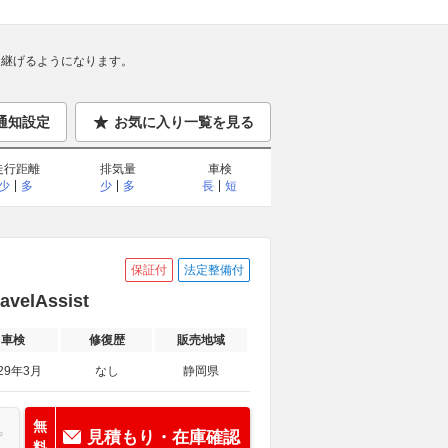
継げるようになります。
通知設定
お気に入り一覧を見る
走行距離
排気量
車検
少
多
少
多
長
短
保証付
法定整備付
elAssist
車検
修復歴
販売地域
29年3月
なし
静岡県
無
見積もり・在庫確認
料