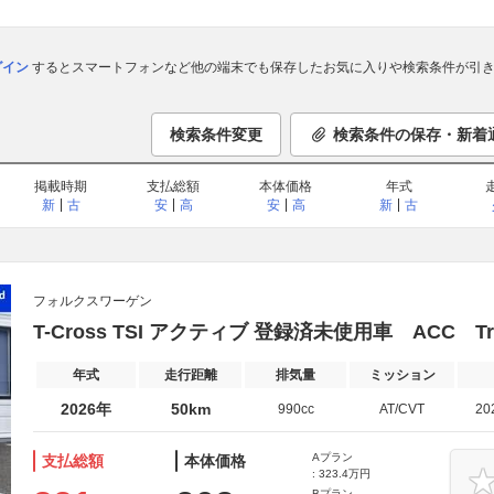
ログイン
するとスマートフォンなど他の端末でも保存したお気に入りや検索条件が引き
検索条件変更
検索条件の保存・新着
掲載時期
支払総額
本体価格
年式
新
古
安
高
安
高
新
古
フォルクスワーゲン
T-Cross TSI アクティブ 登録済未使用車 ACC Trav
年式
走行距離
排気量
ミッション
2026年
50km
990cc
AT/CVT
20
Aプラン
支払総額
本体価格
: 323.4万円
Bプラン