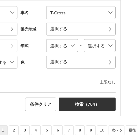
車名
選択する
販売地域
～
年式
選択する
色
上限なし
条件クリア
検索（
704
）
1
2
3
4
5
6
7
8
9
10
次へ
最後