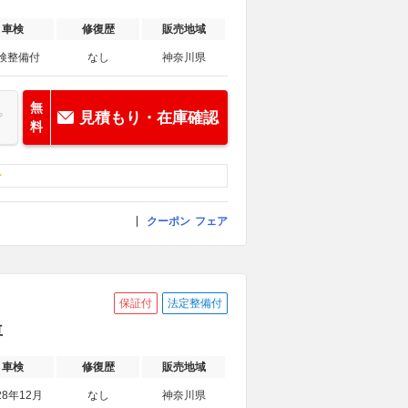
車検
修復歴
販売地域
検整備付
なし
神奈川県
無
見積もり・在庫確認
料
クーポン
フェア
保証付
法定整備付
車
車検
修復歴
販売地域
28年12月
なし
神奈川県