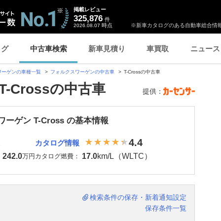
掲載レビュー
325,876
件
時点
※新車カタログのある自動車総合情報
2026.08.07
ログ
中古車検索
新車見積り
車買取
ニュース
ワーゲンの車種一覧
フォルクスワーゲンの中古車
T-Crossの中古車
-Crossの中古車
提供：
ーゲン T-Cross の基本情報
4.4
カタログ情報
242.0
17.0
km/L（WLTC）
：
万円
カタログ燃費：
検索条件の保存・新着通知設定
保存条件一覧