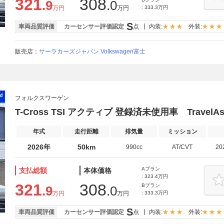
321
308
.9
.0
万円
万円
: 333.3万円
S
車両品質評価
カーセンサー評価認定
点
内装:
外装:
販売店：
サーラカーズジャパン Volkswagen富士
フォルクスワーゲン
T-Cross TSI アクティブ 登録済未使用車 TravelAs
年式
走行距離
排気量
ミッション
2026年
50km
990cc
AT/CVT
20
Aプラン
支払総額
本体価格
: 323.4万円
321
308
Bプラン
.9
.0
万円
万円
: 333.3万円
S
車両品質評価
カーセンサー評価認定
点
内装:
外装: