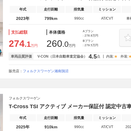
年式
走行距離
排気量
ミッション
2023年
799km
990cc
AT/CVT
車
Aプラン
支払総額
本体価格
: 278.9万円
274
260
Bプラン
.1
.0
万円
万円
: 279.5万円
4.5
車両品質評価
V-CON（日本自動車査定協会）
点
内装:
外装:
販売店：
フォルクスワーゲン湘南鵠沼
フォルクスワーゲン
T-Cross TSI アクティブ メーカー保証付 認定中古
年式
走行距離
排気量
ミッション
2025年
910km
990cc
AT/CVT
20