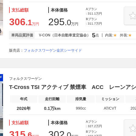
Aプラン
支払総額
本体価格
: 311.1万円
306
295
Bプラン
.1
.0
万円
万円
: 311.7万円
5
車両品質評価
V-CON（日本自動車査定協会）
点
内装:
外装:
販売店：
フォルクスワーゲン金沢シーサイド
フォルクスワーゲン
T-Cross TSI アクティブ 禁煙車 ACC レーンア
年式
走行距離
排気量
ミッション
2026年
0.1万km
990cc
AT/CVT
20
Aプラン
支払総額
本体価格
: 327.2万円
315
302
Bプラン
.6
.0