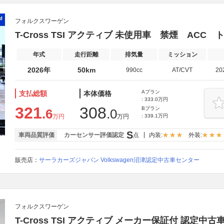
フォルクスワーゲン
T-Cross TSI アクティブ 未使用車 禁煙 ACC
年式
走行距離
排気量
ミッション
2026年
50km
990cc
AT/CVT
20
Aプラン
支払総額
本体価格
: 333.0万円
321
308
Bプラン
.6
.0
万円
万円
: 339.1万円
S
車両品質評価
カーセンサー評価認定
点
内装:
外装:
販売店：
サーラカーズジャパン Volkswagen沼津認定中古車センター
フォルクスワーゲン
T-Cross TSI アクティブ メーカー保証付 認定中古