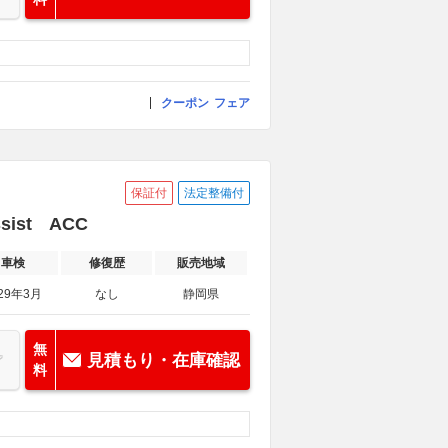
クーポン
フェア
保証付
法定整備付
sist ACC
車検
修復歴
販売地域
29年3月
なし
静岡県
無
見積もり・在庫確認
料