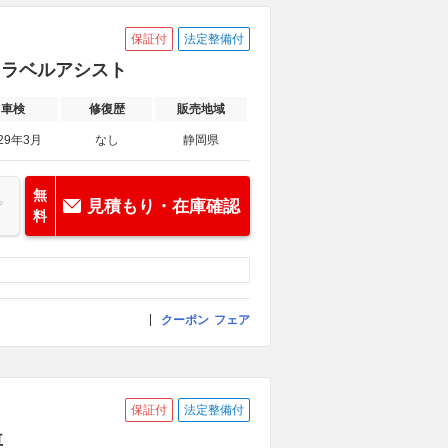
保証付
法定整備付
 トラベルアシスト
車検
修復歴
販売地域
29年3月
なし
静岡県
無
見積もり・在庫確認
料
クーポン
フェア
保証付
法定整備付
車