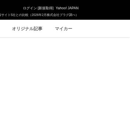
ログイン
[
新規取得
]
Yahoo! JAPAN
サイト5社との比較（2026年2月株式会社プラグ調べ）
オリジナル記事
マイカー