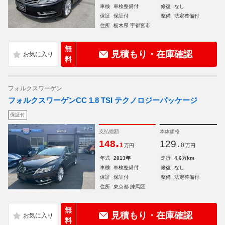
車検
車検整備付
修復
なし
保証
保証付
整備
法定整備付
住所
栃木県 宇都宮市
無
見積もり・在庫確認
料
フォルクスワーゲン
フォルクスワーゲンCC 1.8 TSI テクノロジーパッケージ
保証付
支払総額
本体価格
.
.
148
129
1
0
万円
万円
年式
2013年
走行
4.6万km
車検
車検整備付
修復
なし
保証
保証付
整備
法定整備付
住所
東京都 練馬区
無
見積もり・在庫確認
料