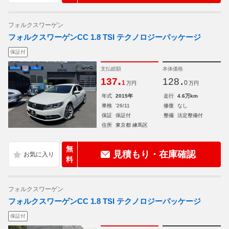
フォルクスワーゲン
フォルクスワーゲンCC 1.8 TSI テクノロジーパッケージ
保証付
支払総額
本体価格
.
.
137
128
1
0
万円
万円
年式
2015年
走行
4.6万km
車検
'26/11
修復
なし
保証
保証付
整備
法定整備付
住所
東京都 練馬区
無
見積もり・在庫確認
料
フォルクスワーゲン
フォルクスワーゲンCC 1.8 TSI テクノロジーパッケージ
保証付