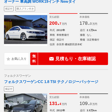
オーナー 車高調 WORK19インチ Newタイ
保証付
購入プラン付き
支払総額
本体価格
.
.
200
178
7
0
万円
万円
年式
2012年
走行
2.1万km
車検
車検整備付
修復
なし
保証
保証付
整備
法定整備付
住所
奈良県 磯城郡田原本町
無
見積もり・在庫確認
料
フォルクスワーゲン
フォルクスワーゲンCC 1.8 TSI テクノロジーパッケージ
保証付
支払総額
本体価格
.
.
131
109
4
0
万円
万円
年式
2012年
走行
3.9万km