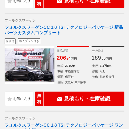
見積もり・在庫確認
料
フォルクスワーゲン
フォルクスワーゲンCC 1.8 TSI テクノロジーパッケージ 新品
パーツカスタムコンプリート
保証付
購入プラン付き
支払総額
本体価格
.
.
206
189
4
0
万円
万円
年式
2016年
走行
1.4万km
車検
車検整備付
修復
なし
保証
保証付
整備
法定整備付
住所
大阪府 東大阪市
無
見積もり・在庫確認
料
フォルクスワーゲン
フォルクスワーゲンCC 1.8 TSI テクノロジーパッケージ ワン