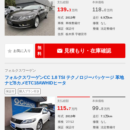
支払総額
本体価格
.
.
139
118
3
0
万円
万円
年式
2013年
走行
6.9万km
車検
車検整備付
修復
なし
保証
保証付
整備
法定整備付
住所
栃木県 宇都宮市
無
見積もり・在庫確認
料
フォルクスワーゲン
フォルクスワーゲンCC 1.8 TSI テクノロジーパッケージ 革地
ナビBカメETC18AWHIDヒータ
保証付
購入プラン付き
支払総額
本体価格
.
.
115
99
7
8
万円
万円
年式
2013年
走行
7.1万km
車検
'27/12
修復
なし
保証
保証付
整備
法定整備付