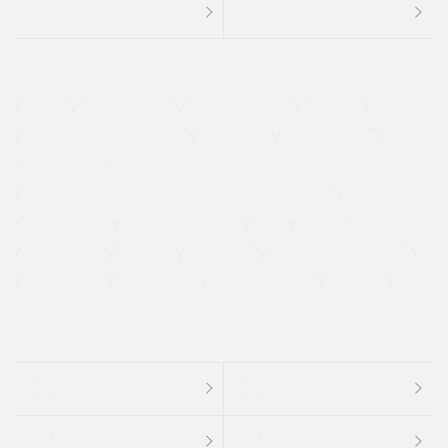
４ＷＤ
定期点検記録簿
ワンオーナーカー
福祉車両
メーカー系販売店取り扱い車
修復歴無し
アルミホイール
寒冷地仕様車
過給機設定モデル（ターボ・スーパーチャージャーなど)
ETC
CDプレーヤー
カーナビゲーション
禁煙車
法定整備付き
保証付き
エアバッグ
ディスチャージドランプ
支払総顔あり
クーポンあり
車両品質評価書付
新着車両