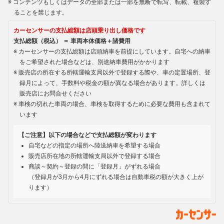
コンテンツもしくはデータの全部または一部を無断で転写、転載、複製す
ることを禁じます。
カーセンサーの支払総額は店頭乗り出し価格です
支払総額（税込） ＝ 車両本体価格＋諸費用
カーセンサーの支払総額は店頭納車を前提にしています。自宅への納車
をご希望された場合などは、別途納車費用がかかります
販売店の所在する所轄運輸支局以外で登録する際や、車の定置場所、登
録月によって、手数料や税金の額が異なる場合があります。詳しくは
販売店にお問合せください
車検の切れた車両の場合、車検を取得するために必要な費用も含まれて
います
【ご注意】以下の場合などで支払総額が変わります
自宅などの指定の場所へ陸送納車を希望する場合
販売店所在地の所轄運輸支局以外で登録する場合
商談～契約～登録の間に「登録月」がずれる場合
（登録月が3月から4月にずれる場合は自動車税の額が大きく上が
ります）