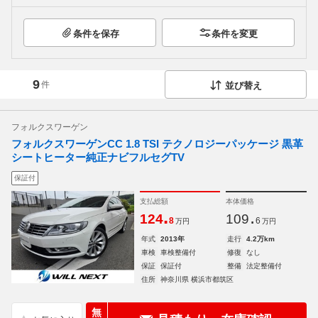
条件を保存
条件を変更
9
件
並び替え
フォルクスワーゲン
フォルクスワーゲンCC 1.8 TSI テクノロジーパッケージ 黒革
シートヒーター純正ナビフルセグTV
保証付
支払総額
本体価格
.
.
124
109
8
6
万円
万円
年式
2013年
走行
4.2万km
車検
車検整備付
修復
なし
保証
保証付
整備
法定整備付
住所
神奈川県 横浜市都筑区
無