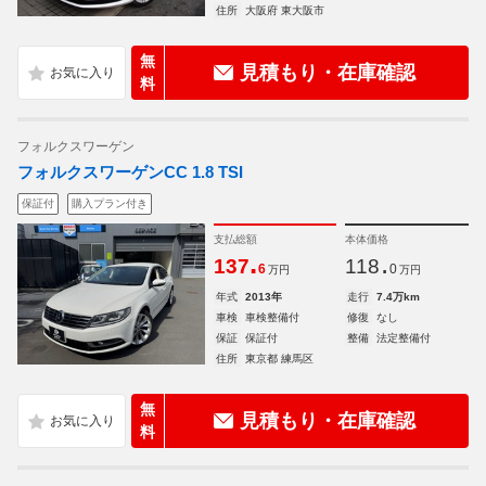
住所
大阪府 東大阪市
無
見積もり・在庫確認
料
フォルクスワーゲン
フォルクスワーゲンCC 1.8 TSI
保証付
購入プラン付き
支払総額
本体価格
.
.
137
118
6
0
万円
万円
年式
2013年
走行
7.4万km
車検
車検整備付
修復
なし
保証
保証付
整備
法定整備付
住所
東京都 練馬区
無
見積もり・在庫確認
料