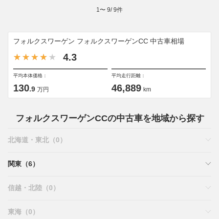
1
〜
9
/
9
件
フォルクスワーゲン フォルクスワーゲンCC 中古車相場
4.3
平均本体価格：
平均走行距離：
130
46,889
.9
万円
km
フォルクスワーゲンCCの中古車を地域から探す
北海道・東北（0）
関東（6）
信越・北陸（0）
東海（0）