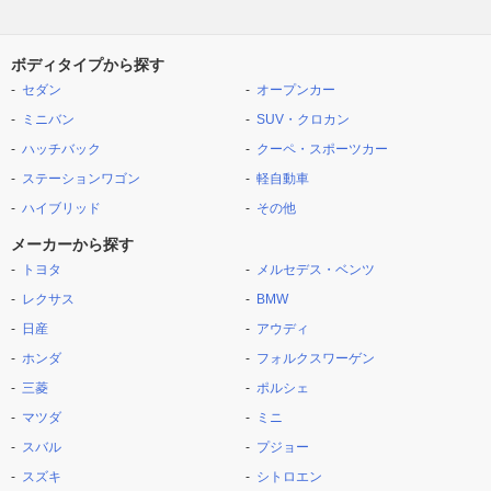
ボディタイプから探す
セダン
オープンカー
ミニバン
SUV・クロカン
ハッチバック
クーペ・スポーツカー
ステーションワゴン
軽自動車
ハイブリッド
その他
メーカーから探す
トヨタ
メルセデス・ベンツ
レクサス
BMW
日産
アウディ
ホンダ
フォルクスワーゲン
三菱
ポルシェ
マツダ
ミニ
スバル
プジョー
スズキ
シトロエン