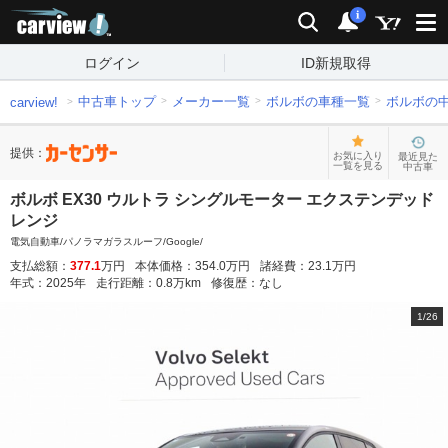
carview!
検索
通知
i
ログイン
ID新規取得
中古車トップ
メーカー一覧
ボルボの車種一覧
ボルボの
carview!
提供：
お気に入り
最近見た
一覧を見る
中古車
ボルボ EX30 ウルトラ シングルモーター エクステンデッド
レンジ
電気自動車/パノラマガラスルーフ/Google/
支払総額：
377.1
万円
本体価格：
354.0
万円
諸経費：
23.1
万円
年式：
2025
年
走行距離：
0.8
万km
修復歴：
なし
1
/
26