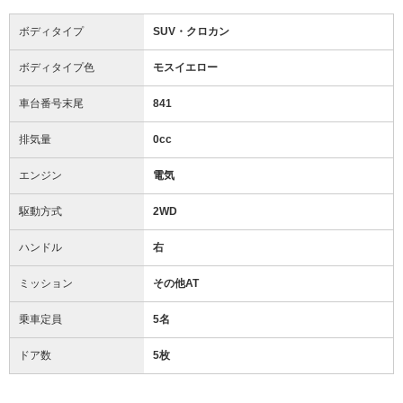
ボディタイプ
SUV・クロカン
ボディタイプ色
モスイエロー
車台番号末尾
841
排気量
0cc
エンジン
電気
駆動方式
2WD
ハンドル
右
ミッション
その他AT
乗車定員
5名
ドア数
5枚