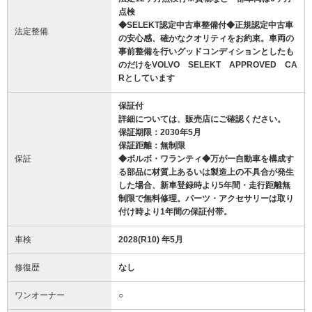
点検
◆SELEKT認定中古車整備付◆正規認定中古車
法定整備
の安心感、確かなクオリティをお約束。車両の
事前整備を行いグッドコンディションとしたも
のだけをVOLVO SELEKT APPROVED CA
Rとしています
保証付
詳細については、販売店にご確認ください。
保証期限：2030年5月
保証距離：無制限
保証
◆ボルボ・ワランティ◆万が一自動車を構成す
る部品に材質上あるいは製造上の不具合が発生
した場合、新車登録時より5年間・走行距離無
制限で無料修理。パーツ・アクセサリーは取り
付け時より1年間の保証付帯。
車検
2028(R10) 年5月
修復歴
なし
ワンオーナー
○