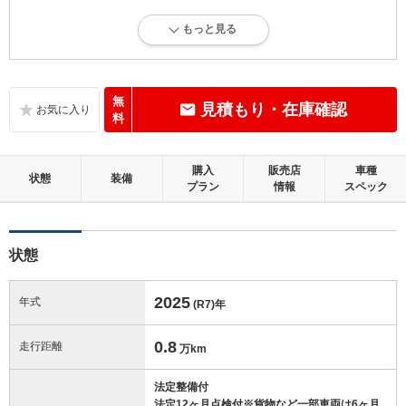
5
総合評価：
もっと見る
走行距離5万km以下で、内外装にダメージがほとんどない、良好な状態
です。
内装：
無
見積もり・在庫確認
目立たない軽微なダメージはありますが、良好な状態です。
料
外装：
購入
販売店
車種
無キズ、もしくはキズやヘコミなどがほぼない、とても綺麗な状態で
状態
装備
プラン
情報
スペック
す。
修復歴：無
状態
この中古車の「車両品質評価書」を見る
2025
年式
(R7)
年
0.8
走行距離
万km
法定整備付
法定12ヶ月点検付※貨物など一部車両は6ヶ月