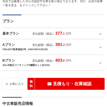
当店では厳選したボルボ認定中古車を取り揃えております。ぜひ、お店の在庫
一覧を見る をクリックして下さい！
プラン
377
基本プラン
支払総額（税込）
.1
万円
391
Aプラン
支払総額（税込）
.3
万円
*SELEKT延長保証2年_V40/V40CC/EX30
403
Bプラン
支払総額（税込）
.0
万円
ボルボ純正コーティング3種類セット(EX30)
無
見積もり・在庫確認
料
中古車販売店情報