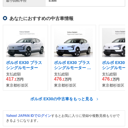
最小回転半径
5.4
m
あなたにおすすめの中古車情報
ボルボ EX30 プラス
ボルボ EX30 プラス
ボルボ EX30
シングルモーター
シングルモーター エ
シングルモータ
クステンデッド レン
クステンデッド
支払総額
支払総額
支払総額
ジ
ジ
417
476
476
.1
万円
.1
万円
.1
万円
東京都杉並区
東京都杉並区
東京都杉並区
ボルボ EX30の中古車をもっと見る
Yahoo! JAPAN IDでログイン
するとお気に入りに登録や複数見積もりがで
きるようになります。