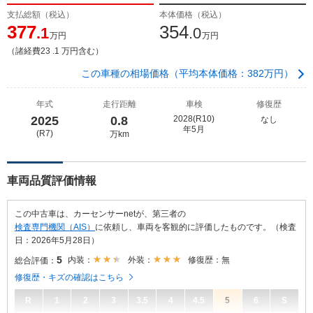
支払総額（税込）
本体価格（税込）
377
354
.1
.0
万円
万円
（諸経費23 .1 万円含む）
この車種の相場価格（平均本体価格：382万円）
年式
走行距離
車検
修復歴
2025
0.8
2028(R10)
なし
年5月
(R7)
万km
車両品質評価情報
この中古車は、カーセンサーnetが、第三者の
検査専門機関（AIS）
に依頼し、車両を客観的に評価したものです。（検査
日：2026年5月28日）
5
内装：
外装：
修復歴：無
総合評価：
修復歴・キズの確認はこちら
R
1
2
3
3.5
4
4.5
5
6
S