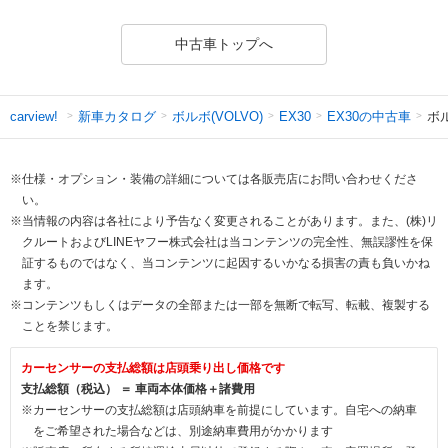
中古車トップへ
新車カタログ
ボルボ(VOLVO)
EX30の中古車
ボ
carview!
EX30
※仕様・オプション・装備の詳細については各販売店にお問い合わせくださ
い。
※当情報の内容は各社により予告なく変更されることがあります。また、(株)リ
クルートおよびLINEヤフー株式会社は当コンテンツの完全性、無誤謬性を保
証するものではなく、当コンテンツに起因するいかなる損害の責も負いかね
ます。
※コンテンツもしくはデータの全部または一部を無断で転写、転載、複製する
ことを禁じます。
カーセンサーの支払総額は店頭乗り出し価格です
支払総額（税込） ＝ 車両本体価格＋諸費用
※カーセンサーの支払総額は店頭納車を前提にしています。自宅への納車
をご希望された場合などは、別途納車費用がかかります