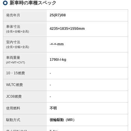
新車時の車種スペック
発売年月
25(R7)/08
車体寸法
4235
×
1835
×
1550
mm
(全長×全幅×全高)
室内寸法
-
×
-
×
-
mm
(全長×全幅×全高)
車両重量
1790/-/-
kg
(AT×MT×CVT)
10・15燃費
-
WLTC燃費
-
JC08燃費
-
使用燃料
不明
駆動方式
後輪駆動（MR）