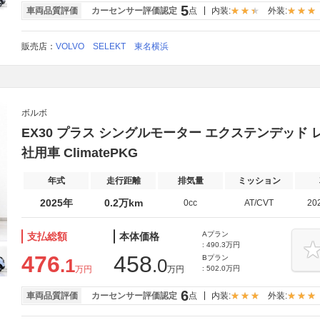
5
車両品質評価
カーセンサー評価認定
点
内装:
外装:
販売店：
VOLVO SELEKT 東名横浜
ボルボ
EX30 プラス シングルモーター エクステンデッド レ
社用車 ClimatePKG
年式
走行距離
排気量
ミッション
2025年
0.2万km
0cc
AT/CVT
20
Aプラン
支払総額
本体価格
: 490.3万円
476
458
Bプラン
.1
.0
万円
万円
: 502.0万円
6
車両品質評価
カーセンサー評価認定
点
内装:
外装: