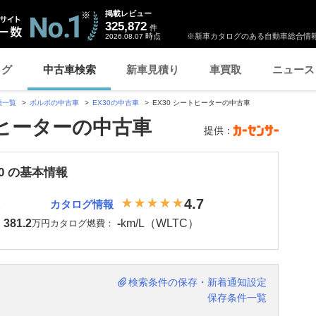
掲載レビュー
325,872
件
時点
※新車カタログのある自動車総合情報
2026.08.07
ログ
中古車検索
新車見積り
車買取
ニュース
種一覧
ボルボの中古車
EX30の中古車
EX30 シートヒーターの中古車
トヒーターの中古車
提供：
30 の基本情報
4.7
カタログ情報
381.2
-
km/L（WLTC）
：
万円
カタログ燃費：
検索条件の保存・新着通知設定
保存条件一覧