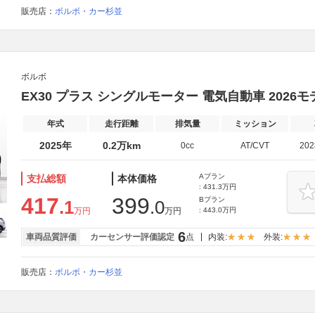
販売店：
ボルボ・カー杉並
ボルボ
EX30 プラス シングルモーター 電気自動車 2026モデル
年式
走行距離
排気量
ミッション
2025年
0.2万km
0cc
AT/CVT
20
Aプラン
支払総額
本体価格
: 431.3万円
417
399
Bプラン
.1
.0
万円
万円
: 443.0万円
6
車両品質評価
カーセンサー評価認定
点
内装:
外装:
販売店：
ボルボ・カー杉並