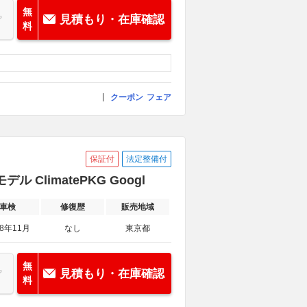
無
見積もり・在庫確認
料
クーポン
フェア
保証付
法定整備付
 ClimatePKG Googl
車検
修復歴
販売地域
28年11月
なし
東京都
無
見積もり・在庫確認
料