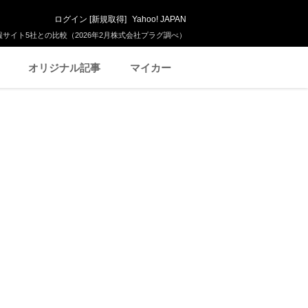
ログイン
[
新規取得
]
Yahoo! JAPAN
サイト5社との比較（2026年2月株式会社プラグ調べ）
オリジナル記事
マイカー