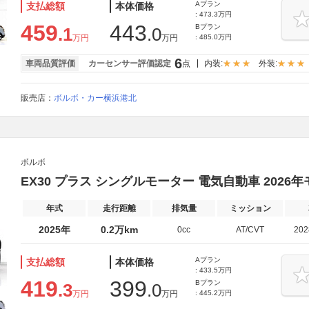
Aプラン
支払総額
本体価格
: 473.3万円
459
443
Bプラン
.1
.0
万円
万円
: 485.0万円
6
車両品質評価
カーセンサー評価認定
点
内装:
外装:
販売店：
ボルボ・カー横浜港北
ボルボ
EX30 プラス シングルモーター 電気自動車 2026年モデル
年式
走行距離
排気量
ミッション
2025年
0.2万km
0cc
AT/CVT
20
Aプラン
支払総額
本体価格
: 433.5万円
419
399
Bプラン
.3
.0
万円
万円
: 445.2万円