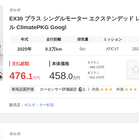
ボルボ
EX30 プラス シングルモーター エクステンデッド レ
ル ClimatePKG Googl
年式
走行距離
排気量
ミッション
2025年
0.2万km
0cc
AT/CVT
20
Aプラン
支払総額
本体価格
: 490.3万円
476
458
Bプラン
.1
.0
万円
万円
: 502.0万円
6
車両品質評価
カーセンサー評価認定
点
内装:
外装:
販売店：
ボルボ・カー杉並
ボルボ