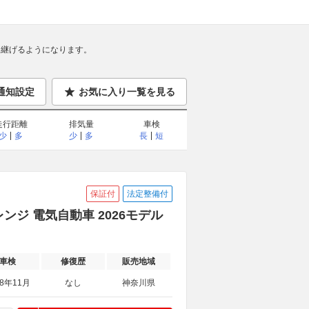
継げるようになります。
通知設定
お気に入り一覧を見る
走行距離
排気量
車検
少
多
少
多
長
短
保証付
法定整備付
ンジ 電気自動車 2026モデル
車検
修復歴
販売地域
28年11月
なし
神奈川県