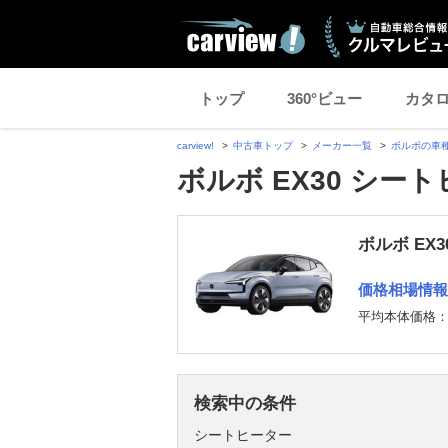
トップ
360°ビュー
カタ
carview!
中古車トップ
メーカー一覧
ボルボの車
ボルボ EX30 シー
ボルボ EX
価格相場情報
平均本体価格
検索中の条件
シートヒーター