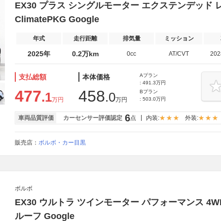
EX30 プラス シングルモーター エクステンデッド レ
ClimatePKG Google
年式
走行距離
排気量
ミッション
2025年
0.2万km
0cc
AT/CVT
20
Aプラン
支払総額
本体価格
: 491.3万円
477
458
Bプラン
.1
.0
万円
万円
: 503.0万円
6
車両品質評価
カーセンサー評価認定
点
内装:
外装:
販売店：
ボルボ・カー目黒
ボルボ
EX30 ウルトラ ツインモーター パフォーマンス 4
ルーフ Google