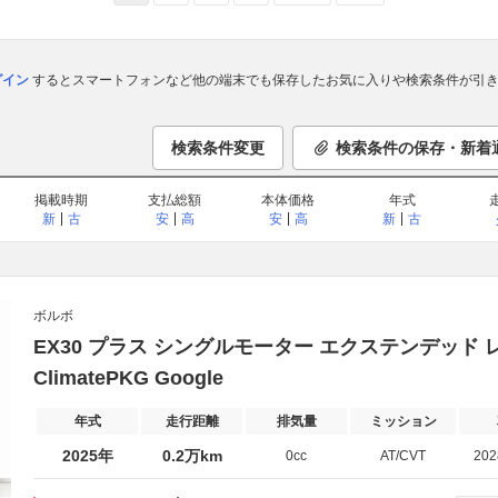
ログイン
するとスマートフォンなど他の端末でも保存したお気に入りや検索条件が引き
検索条件変更
検索条件の保存・新着
掲載時期
支払総額
本体価格
年式
新
古
安
高
安
高
新
古
ボルボ
EX30 プラス シングルモーター エクステンデッド レ
ClimatePKG Google
年式
走行距離
排気量
ミッション
2025年
0.2万km
0cc
AT/CVT
20