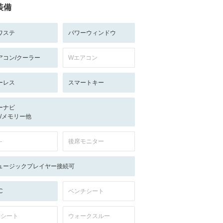
装備
ワステ
パワーウィンドウ
アコン/クーラー
Wエアコン
ーレス
スマートキー
ーナビ
-/-/メモリー他
-
後席モニター
ュージックプレイヤー接続可
C
ベンチシート
列シート
ウォークスルー