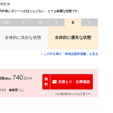
復歴:
無
、内外装にダメージがほとんどない、とても綺麗な状態です。
6
3.5
4
4.5
5
S
全体的に良好な状態
全体的に優良な状態
この中古車の「車両品質評価書」を見る
740
価格
.0
万円
無
(税込)
見積もり・在庫確認
料
年9月
修復歴
なし
※お電話番号の入力は不要です。