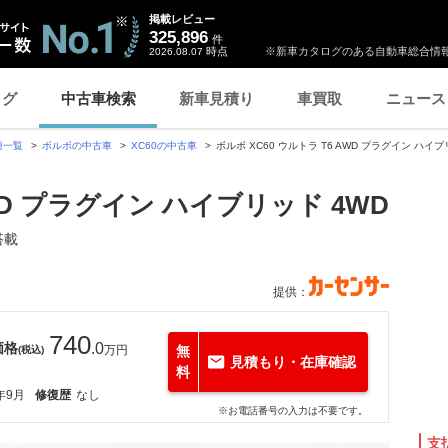
掲載レビュー
325,896
件
時点
※新車カタログのある自動車総合情報
2026.08.07
ログ
中古車検索
新車見積り
車買取
ニュース
種一覧
ボルボの中古車
XC60の中古車
ボルボ XC60 ウルトラ T6 AWD プラグイン ハイブ
AWD プラグイン ハイブリッド 4WD
搭載
提供：
740
価格
.0
万円
無
(税込)
見積もり・在庫確認
料
年9月
修復歴
なし
※お電話番号の入力は不要です。
支