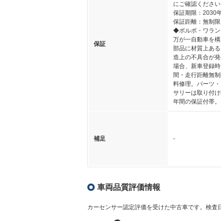
にご確認ください
保証期限：2030
保証距離：無制限
◆ボルボ・ワラン
万が一自動車を構
保証
部品に材質上ある
造上の不具合が発
場合、新車登録時
間・走行距離無制
料修理。パーツ・
サリーは取り付け
年間の保証付帯。
補足
-
車両品質評価情報
カーセンサー認定評価を受けた中古車です。
検査日