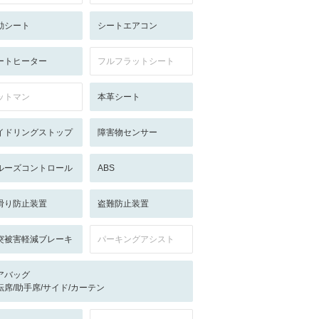
動シート
シートエアコン
ートヒーター
フルフラットシート
ットマン
本革シート
イドリングストップ
障害物センサー
ルーズコントロール
ABS
滑り防止装置
盗難防止装置
突被害軽減ブレーキ
パーキングアシスト
アバッグ
転席/助手席/サイド/カーテン