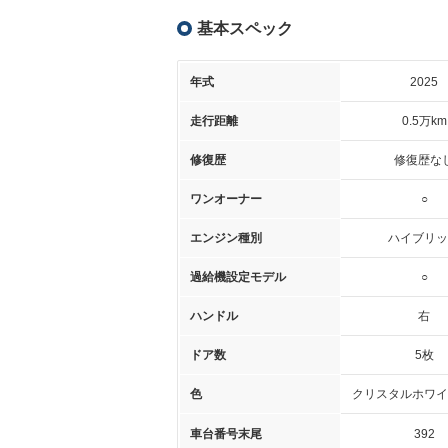
基本スペック
年式
2025
走行距離
0.5万km
修復歴
修復歴な
ワンオーナー
○
エンジン種別
ハイブリッ
過給機設定モデル
○
ハンドル
右
ドア数
5枚
色
クリスタルホワイ
車台番号末尾
392