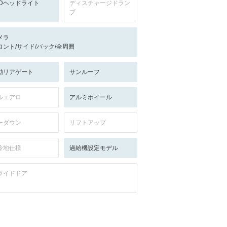
EDヘッドライト
ディスチャージドラン
プ
メラ
ロント/サイド/バック/全周囲
動リアゲート
サンルーフ
ルエアロ
アルミホイール
ーダウン
リフトアップ
冷地仕様
過給機設定モデル
ライドドア