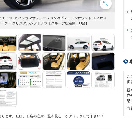
-in hybrid』PHEV パノラマサンルーフ B＆Wプレミアムサウンド エアサス
ートヒーター クリスタルシフトノブ【グループ総在庫300台】
こ
価
新
内
態
内装
おります。ぜひ、お店の在庫一覧を見る をクリックして下さい！