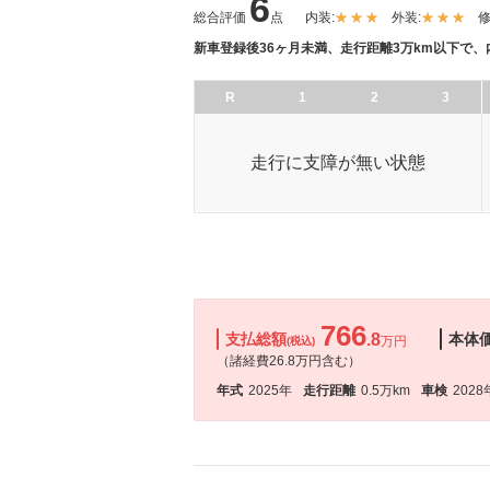
6
総合評価
点
内装:
外装:
修
新車登録後36ヶ月未満、走行距離3万km以下で
R
1
2
3
走行に支障が無い状態
766
支払総額
.8
本体
万円
(税込)
（諸経費26.8万円含む）
年式
2025年
走行距離
0.5万km
車検
2028