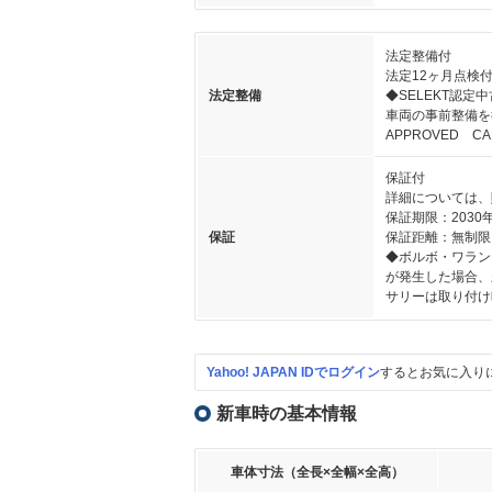
法定整備付
法定12ヶ月点検
法定整備
◆SELEKT認
車両の事前整備を
APPROVED 
保証付
詳細については、
保証期限：2030
保証
保証距離：無制限
◆ボルボ・ワラン
が発生した場合、
サリーは取り付け
Yahoo! JAPAN IDでログイン
するとお気に入り
新車時の基本情報
車体寸法（全長×全幅×全高）