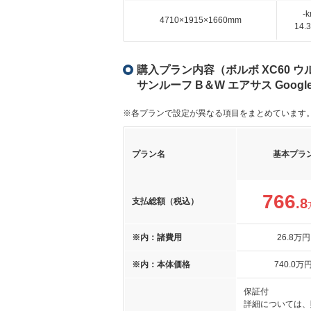
-
4710×1915×1660mm
14
購入プラン内容（ボルボ XC60 ウルト
サンルーフ B＆W エアサス Goog
※各プランで設定が異なる項目をまとめています
プラン名
基本プラ
766
.8
支払総額（税込）
※内：諸費用
26
.8
万円
※内：本体価格
740
.0
万
保証付
詳細については、