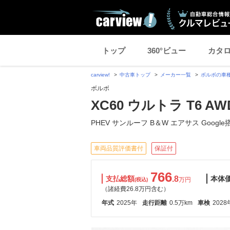
トップ
360°ビュー
カタ
carview!
中古車トップ
メーカー一覧
ボルボの車
ボルボ
XC60 ウルトラ T6 
PHEV サンルーフ B＆W エアサス Google
車両品質評価書付
保証付
766
支払総額
.8
本体
万円
(税込)
（諸経費26.8万円含む）
年式
2025年
走行距離
0.5万km
車検
2028