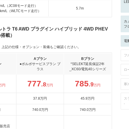
L
km/L（JC08モード走行）
5.7m
.3km/L（WLTCモード走行）
カ
フ
ラ T6 AWD プラグイン ハイブリッド 4WD PHEV
le搭載）
電
。上記の仕様・オプション・装備もご確認ください。
フ
Aプラン
Bプラン
ン
●ボルボサービスプラン プ
*SELEKT延長保証2年
ラス
_XC60/電気40シリーズ
ロ
777
785
.8
.9
寒
万円
万円
万円
37
.8
万円
45
.9
万円
ス
-
円
740
.0
万円
740
.0
万円
販売店