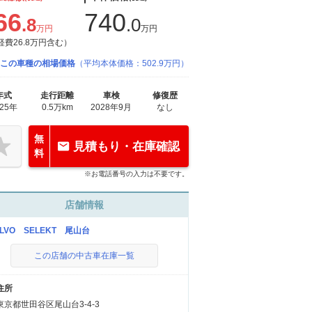
66
740
.8
.0
万円
万円
経費26.8万円含む）
この車種の相場価格
（平均本体価格：502.9万円）
年式
走行距離
車検
修復歴
025年
0.5万km
2028年9月
なし
無
見積もり・在庫確認
料
※お電話番号の入力は不要です。
店舗情報
OLVO SELEKT 尾山台
この店舗の中古車在庫一覧
住所
東京都世田谷区尾山台3-4-3