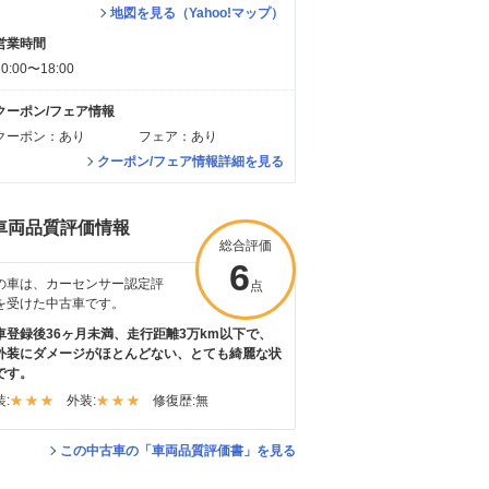
地図を見る（Yahoo!マップ）
営業時間
10:00〜18:00
クーポン/フェア情報
クーポン：あり
フェア：あり
クーポン/フェア情報詳細を見る
車両品質評価情報
総合評価
6
の車は、カーセンサー認定評
点
を受けた中古車です。
車登録後36ヶ月未満、走行距離3万km以下で、
外装にダメージがほとんどない、とても綺麗な状
です。
:
外装:
修復歴:
無
この中古車の「車両品質評価書」を見る