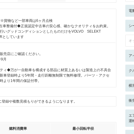
電
付※貨物など一部車両は6ヶ月点検
シ
定中古車整備付◆正規認定中古車の安心感、確かなクオリティをお約束。
行いグッドコンディションとしたものだけをVOLVO SELEKT
CARとしています
オ
販売店にご確認ください。
ア
年9月
ティ◆万が一自動車を構成する部品に材質上あるいは製造上の不具合
ク
新車登録時より5年間・走行距離無制限で無料修理。パーツ・アクセ
時より1年間の保証付帯。
横
衝
に登録や複数見積もりができるようになります。
エ
運
燃料消費率
最小回転半径