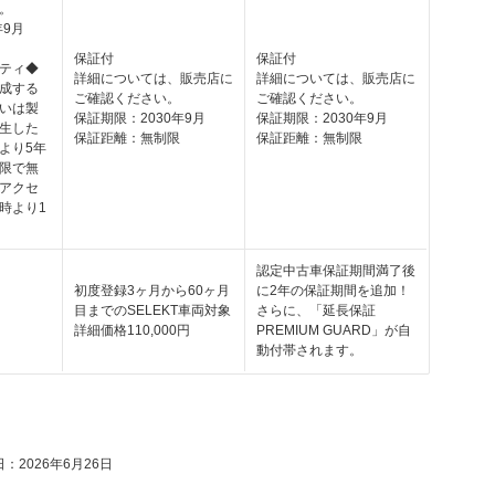
。
年9月
保証付
保証付
ティ◆
詳細については、販売店に
詳細については、販売店に
成する
ご確認ください。
ご確認ください。
いは製
保証期限：2030年9月
保証期限：2030年9月
生した
保証距離：無制限
保証距離：無制限
より5年
限で無
アクセ
時より1
認定中古車保証期間満了後
初度登録3ヶ月から60ヶ月
に2年の保証期間を追加！
目までのSELEKT車両対象
さらに、「延長保証
詳細価格110,000円
PREMIUM GUARD」が自
動付帯されます。
：2026年6月26日