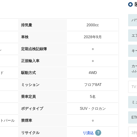
パ
排気量
2000cc
エ
車検
2028年9月
し
定期点検記録簿
○
キ
正規輸入車
○
カ
-/
ド
駆動方式
4WD
ミッション
フロア8AT
TV:
乗車定員
5名
ミ
ボディタイプ
SUV・クロカン
ET
トパール
禁煙車
○
リサイクル
3
リ済込