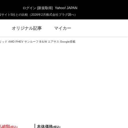
ログイン
[
新規取得
]
Yahoo! JAPAN
サイト5社との比較（2026年2月株式会社プラグ調べ）
オリジナル記事
マイカー
リッド 4WD PHEV サンルーフ B＆W エアサス Google搭載
払総額
本体価格
(税込)
(税込)