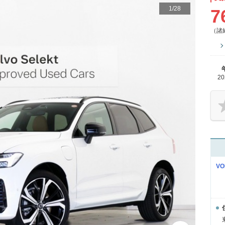
1
/
28
7
（諸
2
V