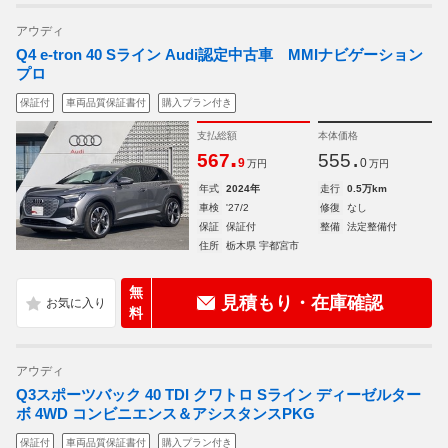
アウディ
Q4 e-tron 40 Sライン Audi認定中古車 MMIナビゲーション
プロ
保証付
車両品質保証書付
購入プラン付き
支払総額
本体価格
.
.
567
555
9
0
万円
万円
年式
2024年
走行
0.5万km
車検
'27/2
修復
なし
保証
保証付
整備
法定整備付
住所
栃木県 宇都宮市
無
見積もり・在庫確認
料
アウディ
Q3スポーツバック 40 TDI クワトロ Sライン ディーゼルター
ボ 4WD コンビニエンス＆アシスタンスPKG
保証付
車両品質保証書付
購入プラン付き