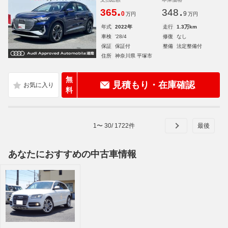
.
.
365
348
0
9
万円
万円
年式
2022年
走行
1.3万km
車検
'28/4
修復
なし
保証
保証付
整備
法定整備付
住所
神奈川県 平塚市
無
見積もり・在庫確認
料
1
〜
30
/
1722
件
あなたにおすすめの中古車情報