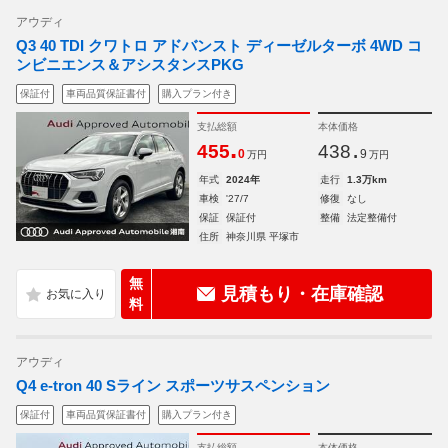
アウディ
Q3 40 TDI クワトロ アドバンスト ディーゼルターボ 4WD コ
ンビニエンス＆アシスタンスPKG
保証付
車両品質保証書付
購入プラン付き
支払総額
本体価格
.
.
455
438
0
9
万円
万円
年式
2024年
走行
1.3万km
車検
'27/7
修復
なし
保証
保証付
整備
法定整備付
住所
神奈川県 平塚市
無
見積もり・在庫確認
料
アウディ
Q4 e-tron 40 Sライン スポーツサスペンション
保証付
車両品質保証書付
購入プラン付き
支払総額
本体価格