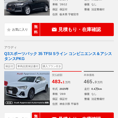
車検
'26/12
修復
なし
保証
保証付
整備
法定整備付
住所
栃木県 宇都宮市
無
見積もり・在庫確認
料
アウディ
Q3スポーツバック 35 TFSI Sライン コンビニエンス＆アシス
タンスPKG
保証付
車両品質保証書付
購入プラン付き
支払総額
本体価格
.
.
483
465
1
9
万円
万円
年式
2025年
走行
0.4万km
車検
'28/9
修復
なし
保証
保証付
整備
法定整備付
住所
神奈川県 平塚市
無