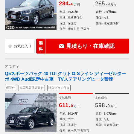
.
.
284
265
6
9
万円
万円
年式
2021年
走行
0.9万km
車検
車検整備付
修復
なし
保証
保証付
整備
法定整備付
住所
神奈川県 平塚市
無
見積もり・在庫確認
料
アウディ
Q5スポーツバック 40 TDI クワトロ Sライン ディーゼルター
ボ 4WD Audi認定中古車 TVステアリングヒータ禁煙
保証付
車両品質保証書付
購入プラン付き
支払総額
本体価格
.
.
611
598
0
0
万円
万円
年式
2024年
走行
1.0万km
車検
'27/6
修復
なし
保証
保証付
整備
法定整備付
住所
栃木県 宇都宮市