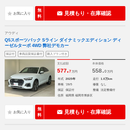
無
見積もり・在庫確認
料
アウディ
Q5スポーツバック Sライン ダイナミックエディション ディ
ーゼルターボ 4WD 弊社デモカー
保証付
車両品質保証書付
購入プラン付き
支払総額
本体価格
.
.
577
558
7
0
万円
万円
年式
2025年
走行
1.0万km
車検
'28/5
修復
なし
保証
保証付
整備
法定整備付
住所
福岡県 福岡市博多区
無
見積もり・在庫確認
料