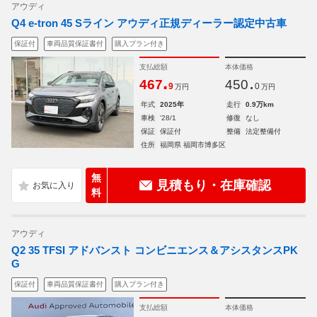
アウディ
Q4 e-tron 45 Sライン アウディ正規ディーラー認定中古車
保証付
車両品質保証書付
購入プラン付き
支払総額
本体価格
.
.
467
450
9
0
万円
万円
年式
2025年
走行
0.9万km
車検
'28/1
修復
なし
保証
保証付
整備
法定整備付
住所
福岡県 福岡市博多区
無
見積もり・在庫確認
料
アウディ
Q2 35 TFSI アドバンスト コンビニエンス＆アシスタンスPK
G
保証付
車両品質保証書付
購入プラン付き
支払総額
本体価格