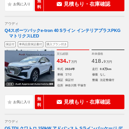
無
見積もり・在庫確認
料
アウディ
Q4スポーツバックe-tron 40 Sライン インテリアプラスPKG
マトリクスLED
保証付
車両品質保証書付
購入プラン付き
支払総額
本体価格
.
.
434
418
7
9
万円
万円
年式
2024年
走行
0.8万km
車検
'27/2
修復
なし
保証
保証付
整備
法定整備付
住所
神奈川県 平塚市
無
見積もり・在庫確認
料
アウディ
Q5 TDI クワトロ 150kW アドバンスト Sラインパッケージ デ