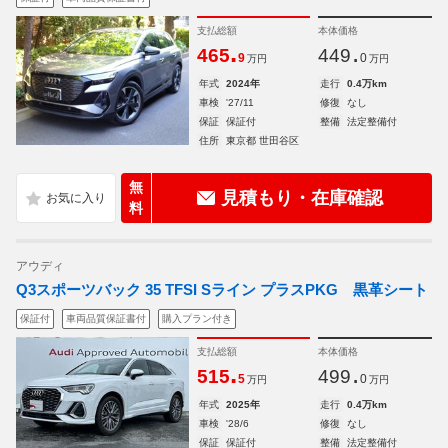
支払総額
本体価格
.
.
465
449
9
0
万円
万円
年式
2024年
走行
0.4万km
車検
'27/11
修復
なし
保証
保証付
整備
法定整備付
住所
東京都 世田谷区
無
見積もり・在庫確認
料
アウディ
Q3スポーツバック 35 TFSI Sライン プラスPKG 黒革シート
保証付
車両品質保証書付
購入プラン付き
支払総額
本体価格
.
.
515
499
5
0
万円
万円
年式
2025年
走行
0.4万km
車検
'28/6
修復
なし
保証
保証付
整備
法定整備付