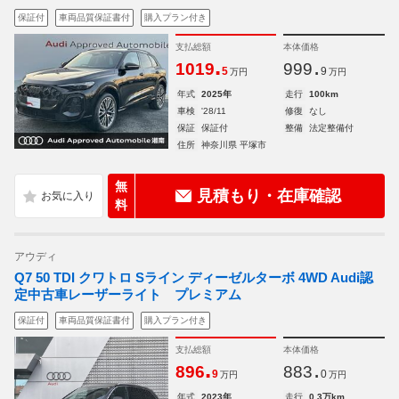
保証付
車両品質保証書付
購入プラン付き
支払総額
本体価格
.
.
1019
999
5
9
万円
万円
年式
2025年
走行
100km
車検
'28/11
修復
なし
保証
保証付
整備
法定整備付
住所
神奈川県 平塚市
無
見積もり・在庫確認
料
アウディ
Q7 50 TDI クワトロ Sライン ディーゼルターボ 4WD Audi認
定中古車レーザーライト プレミアム
保証付
車両品質保証書付
購入プラン付き
支払総額
本体価格
.
.
896
883
9
0
万円
万円
年式
2023年
走行
0.3万km