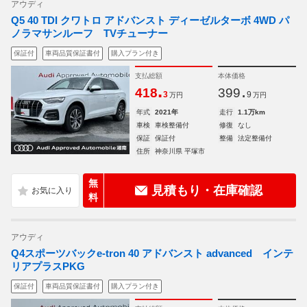
アウディ
Q5 40 TDI クワトロ アドバンスト ディーゼルターボ 4WD パ
ノラマサンルーフ TVチューナー
保証付
車両品質保証書付
購入プラン付き
支払総額
本体価格
.
.
418
399
3
9
万円
万円
年式
2021年
走行
1.1万km
車検
車検整備付
修復
なし
保証
保証付
整備
法定整備付
住所
神奈川県 平塚市
無
見積もり・在庫確認
料
アウディ
Q4スポーツバックe-tron 40 アドバンスト advanced インテ
リアプラスPKG
保証付
車両品質保証書付
購入プラン付き