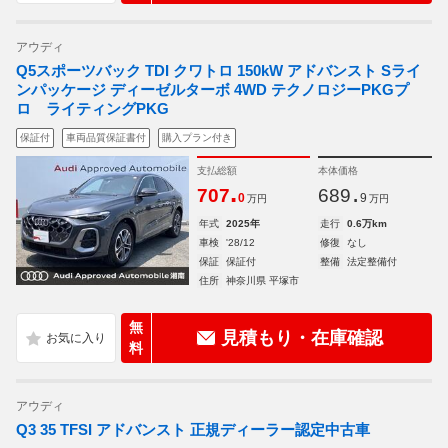
アウディ
Q5スポーツバック TDI クワトロ 150kW アドバンスト Sライ
ンパッケージ ディーゼルターボ 4WD テクノロジーPKGプ
ロ ライティングPKG
保証付
車両品質保証書付
購入プラン付き
支払総額
本体価格
.
.
707
689
0
9
万円
万円
年式
2025年
走行
0.6万km
車検
'28/12
修復
なし
保証
保証付
整備
法定整備付
住所
神奈川県 平塚市
無
見積もり・在庫確認
料
アウディ
Q3 35 TFSI アドバンスト 正規ディーラー認定中古車