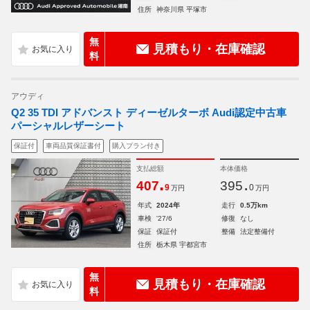
住所
神奈川県 平塚市
無
見積もり・在庫確認
料
アウディ
Q2 35 TDI アドバンスト ディーゼルターボ Audi認定中古車
パーシャルレザーシート
保証付
車両品質保証書付
購入プラン付き
支払総額
本体価格
.
.
407
395
9
0
万円
万円
年式
2024年
走行
0.5万km
車検
'27/6
修復
なし
保証
保証付
整備
法定整備付
住所
栃木県 宇都宮市
無
見積もり・在庫確認
料