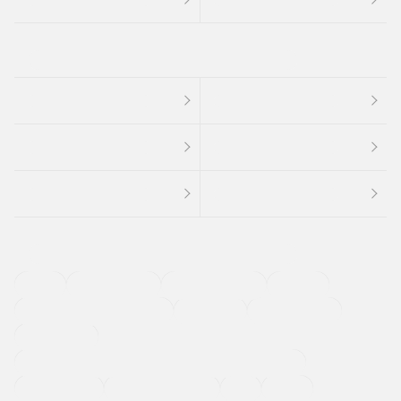
４ＷＤ
定期点検記録簿
ワンオーナーカー
福祉車両
メーカー系販売店取り扱い車
修復歴無し
アルミホイール
寒冷地仕様車
過給機設定モデル（ターボ・スーパーチャージャーなど)
ETC
CDプレーヤー
カーナビゲーション
禁煙車