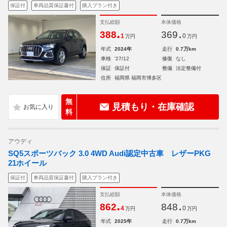
保証付
車両品質保証書付
購入プラン付き
支払総額
本体価格
.
.
388
369
1
0
万円
万円
年式
2024年
走行
0.7万km
車検
'27/12
修復
なし
保証
保証付
整備
法定整備付
住所
福岡県 福岡市博多区
無
見積もり・在庫確認
料
アウディ
SQ5スポーツバック 3.0 4WD Audi認定中古車 レザーPKG
21ホイール
保証付
車両品質保証書付
購入プラン付き
支払総額
本体価格
.
.
862
848
4
0
万円
万円
年式
2025年
走行
0.7万km