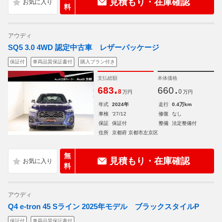
見積もり・在庫確認
料
アウディ
SQ5 3.0 4WD 認定中古車 レザーパッケージ
保証付
車両品質保証書付
購入プラン付き
支払総額
本体価格
.
.
683
660
8
0
万円
万円
年式
2024年
走行
0.4万km
車検
'27/12
修復
なし
保証
保証付
整備
法定整備付
住所
京都府 京都市左京区
無
見積もり・在庫確認
料
アウディ
Q4 e-tron 45 Sライン 2025年モデル ブラックスタイルP
保証付
車両品質保証書付