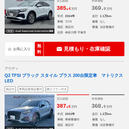
支払総額
本体価格
.
.
385
369
4
9
万円
万円
年式
2024年
走行
1.1万km
車検
'27/3
修復
なし
保証
保証付
整備
法定整備付
住所
神奈川県 平塚市
無
見積もり・在庫確認
料
アウディ
Q2 TFSI ブラック スタイル プラス 200台限定車 マトリクス
LED
保証付
車両品質保証書付
購入プラン付き
支払総額
本体価格
.
.
387
368
6
9
万円
万円
年式
2023年
走行
1.2万km
車検
車検整備付
修復
なし
保証
保証付
整備
法定整備付