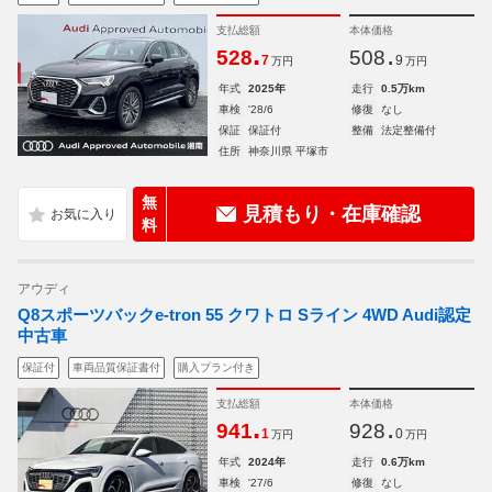
支払総額
本体価格
.
.
528
508
7
9
万円
万円
年式
2025年
走行
0.5万km
車検
'28/6
修復
なし
保証
保証付
整備
法定整備付
住所
神奈川県 平塚市
無
見積もり・在庫確認
料
アウディ
Q8スポーツバックe-tron 55 クワトロ Sライン 4WD Audi認定
中古車
保証付
車両品質保証書付
購入プラン付き
支払総額
本体価格
.
.
941
928
1
0
万円
万円
年式
2024年
走行
0.6万km
車検
'27/6
修復
なし