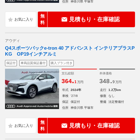
住所
神奈川県 平塚市
無
見積もり・在庫確認
料
アウディ
Q4スポーツバックe-tron 40 アドバンスト インテリアプラスP
KG OP19インチアルミ
保証付
車両品質保証書付
購入プラン付き
支払総額
本体価格
.
.
364
348
1
9
万円
万円
年式
2024年
走行
1.2万km
車検
'27/8
修復
なし
保証
保証付
整備
法定整備付
住所
神奈川県 平塚市
無
見積もり・在庫確認
料