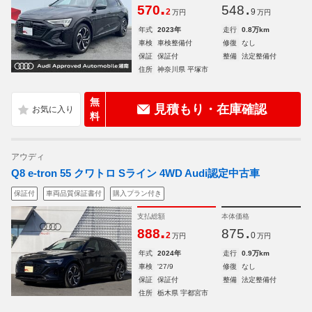
.
.
570
548
2
9
万円
万円
年式
2023年
走行
0.8万km
車検
車検整備付
修復
なし
保証
保証付
整備
法定整備付
住所
神奈川県 平塚市
無
見積もり・在庫確認
料
アウディ
Q8 e-tron 55 クワトロ Sライン 4WD Audi認定中古車
保証付
車両品質保証書付
購入プラン付き
支払総額
本体価格
.
.
888
875
2
0
万円
万円
年式
2024年
走行
0.9万km
車検
'27/9
修復
なし
保証
保証付
整備
法定整備付
住所
栃木県 宇都宮市