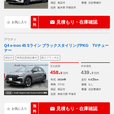
保証
保証付
整備
法定整備付
住所
栃木県 宇都宮市
無
見積もり・在庫確認
料
アウディ
Q4 e-tron 45 Sライン ブラックスタイリングPKG TVチュー
ナー
保証付
車両品質保証書付
購入プラン付き
支払総額
本体価格
.
.
458
439
8
9
万円
万円
年式
2024年
走行
0.6万km
車検
'27/11
修復
なし
保証
保証付
整備
法定整備付
住所
神奈川県 平塚市
無
見積もり・在庫確認
料