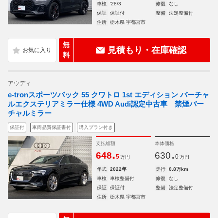
車検
'28/3
修復
なし
保証
保証付
整備
法定整備付
住所
栃木県 宇都宮市
無
見積もり・在庫確認
料
アウディ
e-tronスポーツバック 55 クワトロ 1st エディション バーチャ
ルエクステリアミラー仕様 4WD Audi認定中古車 禁煙バー
チャルミラー
保証付
車両品質保証書付
購入プラン付き
支払総額
本体価格
.
.
648
630
5
0
万円
万円
年式
2022年
走行
0.8万km
車検
車検整備付
修復
なし
保証
保証付
整備
法定整備付
住所
栃木県 宇都宮市