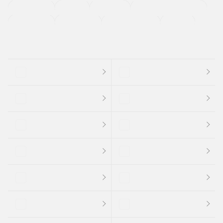
法定整備付き
保証付き
エアバッグ
ディスチャージドランプ
支払総顔あり
クーポンあり
車両品質評価書付
新着車両