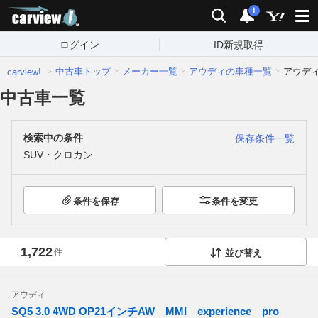
carview!
検索
通知
i
ログイン
ID新規取得
中古車トップ
メーカー一覧
アウディの車種一覧
アウデ
carview!
中古車一覧
検索中の条件
保存条件一覧
SUV・クロカン
条件を保存
条件を変更
1,722
件
並び替え
アウディ
SQ5 3.0 4WD OP21インチAW MMI experience pro