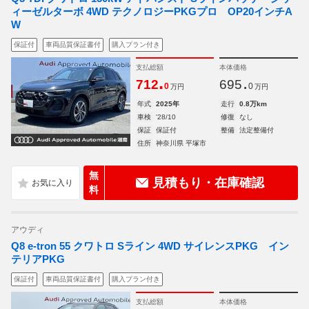
ィーゼルターボ 4WD テクノロジーPKGプロ OP20インチA
W
保証付
車両品質保証書付
購入プラン付き
支払総額
本体価格
.
.
712
695
0
0
万円
万円
年式
2025年
走行
0.8万km
車検
'28/10
修復
なし
保証
保証付
整備
法定整備付
住所
神奈川県 平塚市
無
見積もり・在庫確認
料
アウディ
Q8 e-tron 55 クワトロ Sライン 4WD サイレンスPKG イン
テリアPKG
保証付
車両品質保証書付
購入プラン付き
支払総額
本体価格