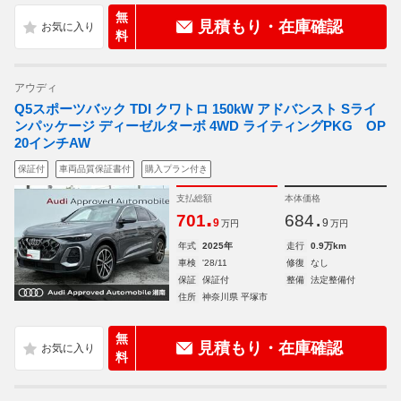
無
見積もり・在庫確認
料
アウディ
Q5スポーツバック TDI クワトロ 150kW アドバンスト Sライ
ンパッケージ ディーゼルターボ 4WD ライティングPKG OP
20インチAW
保証付
車両品質保証書付
購入プラン付き
支払総額
本体価格
.
.
701
684
9
9
万円
万円
年式
2025年
走行
0.9万km
車検
'28/11
修復
なし
保証
保証付
整備
法定整備付
住所
神奈川県 平塚市
無
見積もり・在庫確認
料