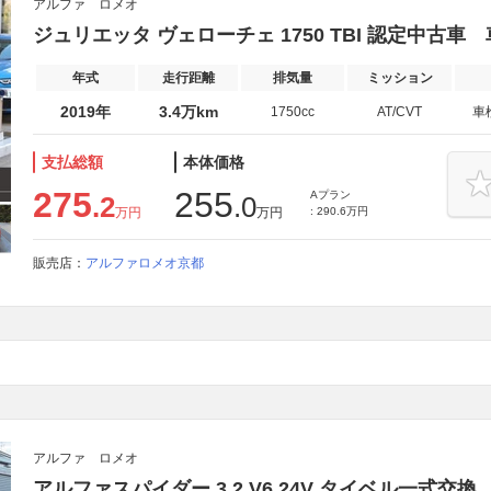
アルファ ロメオ
ジュリエッタ ヴェローチェ 1750 TBI 認定中古
年式
走行距離
排気量
ミッション
2019年
3.4万km
1750cc
AT/CVT
車
支払総額
本体価格
275
255
Aプラン
.2
.0
万円
万円
: 290.6万円
販売店：
アルファロメオ京都
アルファ ロメオ
アルファスパイダー 3.2 V6 24V タイベル一式交換