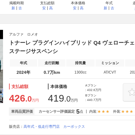
掲載時期
支払総額
本体価格
年式
新
古
安
高
安
高
新
古
アルファ ロメオ
トナーレ プラグインハイブリッド Q4 ヴェローチェ
ステージサスペンシ
年式
走行距離
排気量
ミッション
2024年
0.7万km
1300cc
AT/CVT
20
Aプラン
支払総額
本体価格
: 432.6万円
426
419
Bプラン
.0
.0
万円
万円
: 440.7万円
5
車両品質評価
カーセンサー評価認定
点
内装:
外装:
販売店：
高年式・低走行専門店 カーボックス