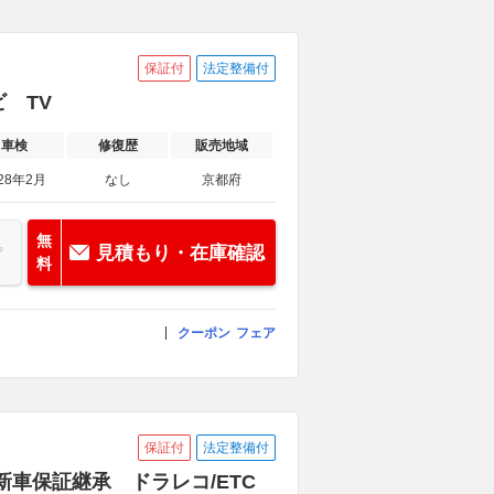
保証付
法定整備付
 TV
車検
修復歴
販売地域
28年2月
なし
京都府
無
見積もり・在庫確認
料
クーポン
フェア
保証付
法定整備付
新車保証継承 ドラレコ/ETC