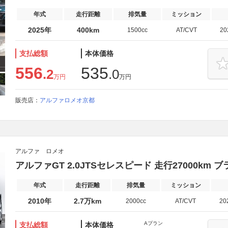
年式
走行距離
排気量
ミッション
2025年
400km
1500cc
AT/CVT
2
支払総額
本体価格
556
535
.2
.0
万円
万円
販売店：
アルファロメオ京都
アルファ ロメオ
アルファGT 2.0JTSセレスピード 走行27000km
年式
走行距離
排気量
ミッション
2010年
2.7万km
2000cc
AT/CVT
20
Aプラン
支払総額
本体価格