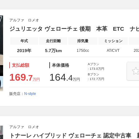
アルファ ロメオ
ジュリエッタ ヴェローチェ 後期 本革 ETC ナビ
年式
走行距離
排気量
ミッション
2019年
5.7万km
1750cc
AT/CVT
20
Aプラン
支払総額
本体価格
: 173.0万円
169
164
Bプラン
.7
.4
万円
万円
: 172.7万円
販売店：
N-style
アルファ ロメオ
トナーレ ハイブリッド ヴェローチェ 認定中古車 