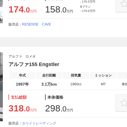
: 176.0万円
174
158
Bプラン
.0
.0
万円
万円
: 179.0万円
販売店：
RESENSE CAVE
アルファ ロメオ
アルファ155 Engstler
年式
走行距離
排気量
ミッション
1997年
3.1万km
1960cc
MT
車
支払総額
本体価格
318
298
.0
.0
万円
万円
販売店：
ホリイトレーディング