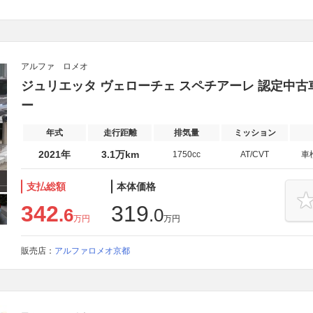
アルファ ロメオ
ジュリエッタ ヴェローチェ スペチアーレ 認定中古
ー
年式
走行距離
排気量
ミッション
2021年
3.1万km
1750cc
AT/CVT
車
支払総額
本体価格
342
319
.6
.0
万円
万円
販売店：
アルファロメオ京都