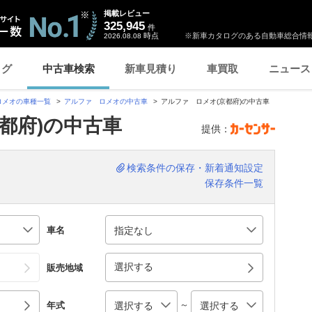
掲載レビュー
325,945
件
時点
※新車カタログのある自動車総合情報
2026.08.08
ログ
中古車検索
新車見積り
車買取
ニュース
ロメオの車種一覧
アルファ ロメオの中古車
アルファ ロメオ(京都府)の中古車
都府)の中古車
提供：
検索条件の保存・新着通知設定
保存条件一覧
車名
選択する
販売地域
～
年式