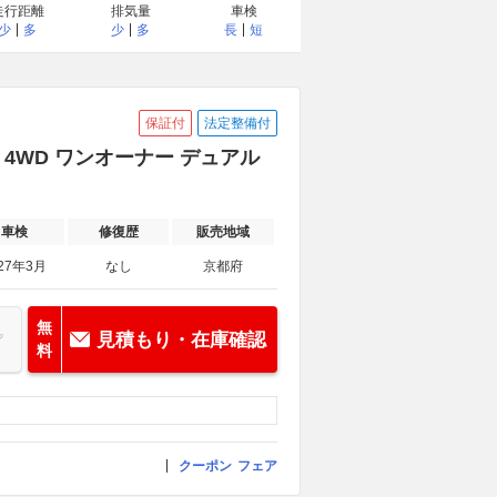
走行距離
排気量
車検
少
多
少
多
長
短
保証付
法定整備付
 4WD ワンオーナー デュアル
車検
修復歴
販売地域
27年3月
なし
京都府
無
見積もり・在庫確認
料
クーポン
フェア