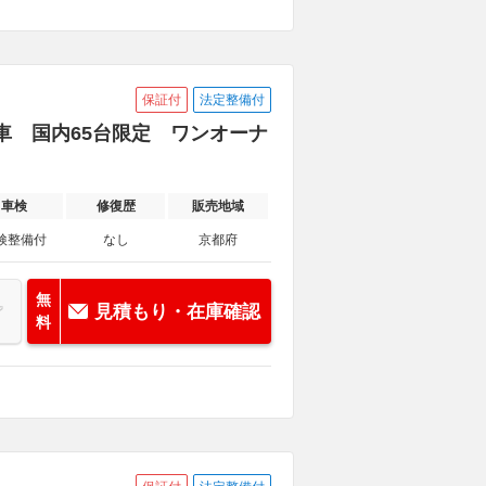
保証付
法定整備付
車 国内65台限定 ワンオーナ
車検
修復歴
販売地域
検整備付
なし
京都府
無
見積もり・在庫確認
料