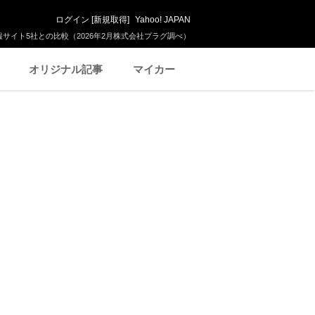
ログイン
[
新規取得
]
Yahoo! JAPAN
サイト5社との比較（2026年2月株式会社プラグ調べ）
オリジナル記事
マイカー