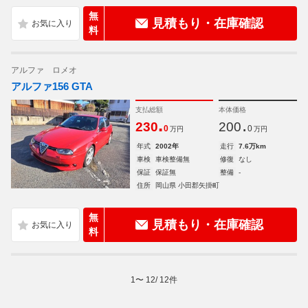
無
見積もり・在庫確認
料
アルファ ロメオ
アルファ156 GTA
支払総額
本体価格
.
.
230
200
0
0
万円
万円
年式
2002年
走行
7.6万km
車検
車検整備無
修復
なし
保証
保証無
整備
-
住所
岡山県 小田郡矢掛町
無
見積もり・在庫確認
料
1
〜
12
/
12
件