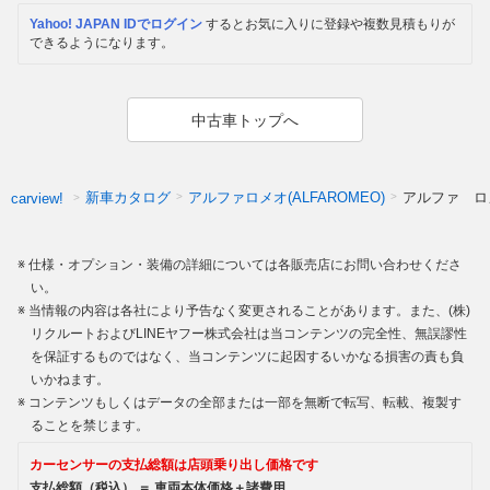
Yahoo! JAPAN IDでログイン
するとお気に入りに登録や複数見積もりが
できるようになります。
中古車トップへ
新車カタログ
アルファロメオ(ALFAROMEO)
アルファ ロ
carview!
仕様・オプション・装備の詳細については各販売店にお問い合わせくださ
い。
当情報の内容は各社により予告なく変更されることがあります。また、(株)
リクルートおよびLINEヤフー株式会社は当コンテンツの完全性、無誤謬性
を保証するものではなく、当コンテンツに起因するいかなる損害の責も負
いかねます。
コンテンツもしくはデータの全部または一部を無断で転写、転載、複製す
ることを禁じます。
カーセンサーの支払総額は店頭乗り出し価格です
支払総額（税込） ＝ 車両本体価格＋諸費用