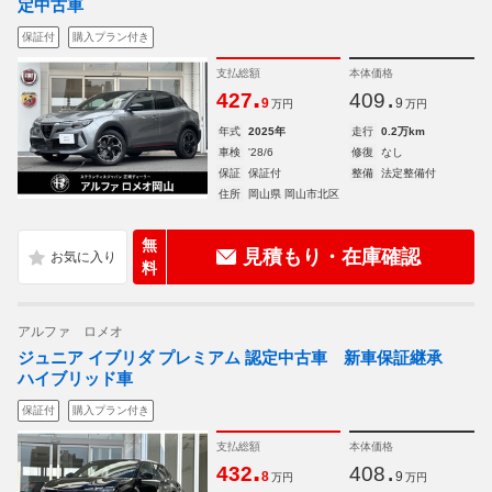
定中古車
保証付
購入プラン付き
支払総額
本体価格
.
.
427
409
9
9
万円
万円
年式
2025年
走行
0.2万km
車検
'28/6
修復
なし
保証
保証付
整備
法定整備付
住所
岡山県 岡山市北区
無
見積もり・在庫確認
料
アルファ ロメオ
ジュニア イブリダ プレミアム 認定中古車 新車保証継承
ハイブリッド車
保証付
購入プラン付き
支払総額
本体価格
.
.
432
408
8
9
万円
万円