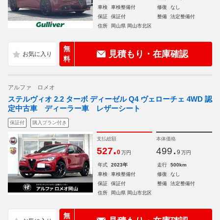
車検
車検整備付
修復
なし
保証
保証付
整備
法定整備付
住所
岡山県 岡山市北区
無
見積もり・在庫確認
料
アルファ ロメオ
ステルヴィオ 2.2 ターボ ディーゼル Q4 ヴェローチェ 4WD 認
定中古車 ディーラー車 レザーシート
保証付
購入プラン付き
支払総額
本体価格
.
.
527
499
0
9
万円
万円
年式
2023年
走行
500km
車検
車検整備付
修復
なし
保証
保証付
整備
法定整備付
住所
岡山県 岡山市北区
無