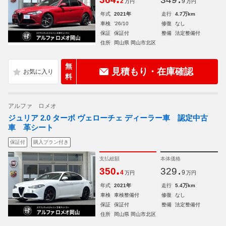
2
9
万円
万円
年式
2021年
走行
4.7万km
車検
'26/10
修復
なし
保証
保証付
整備
法定整備付
住所
岡山県 岡山市北区
無
見積もり・在庫確認
料
アルファ ロメオ
ジュリア 2.0 ターボ ヴェローチェ ディーラー車 認定中古
車 革シート
保証付
購入プラン付き
支払総額
本体価格
.
.
350
329
4
9
万円
万円
年式
2021年
走行
5.4万km
車検
車検整備付
修復
なし
保証
保証付
整備
法定整備付
住所
岡山県 岡山市北区