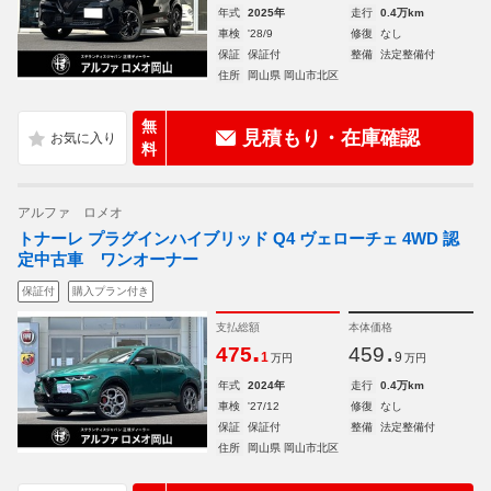
年式
2025年
走行
0.4万km
車検
'28/9
修復
なし
保証
保証付
整備
法定整備付
住所
岡山県 岡山市北区
無
見積もり・在庫確認
料
アルファ ロメオ
トナーレ プラグインハイブリッド Q4 ヴェローチェ 4WD 認
定中古車 ワンオーナー
保証付
購入プラン付き
支払総額
本体価格
.
.
475
459
1
9
万円
万円
年式
2024年
走行
0.4万km
車検
'27/12
修復
なし
保証
保証付
整備
法定整備付
住所
岡山県 岡山市北区