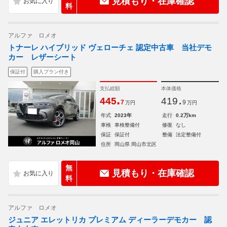
見積もり・在庫確認
料
アルファ ロメオ
トナーレ ハイブリッド ヴェローチェ 認定中古車 当社デモ
カー レザーシート
保証付
購入プラン付き
支払総額
本体価格
.
.
445
419
7
9
万円
万円
年式
2023年
走行
0.2万km
車検
車検整備付
修復
なし
保証
保証付
整備
法定整備付
住所
岡山県 岡山市北区
無
見積もり・在庫確認
料
アルファ ロメオ
ジュニア エレットリカ プレミアム ディーラーデモカー 認