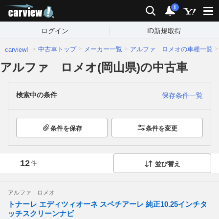
carview!
検索
通知
i
ログイン
ID新規取得
中古車トップ
メーカー一覧
アルファ ロメオの車種一覧
carview!
アルファ ロメオ(岡山県)の中古車
検索中の条件
保存条件一覧
条件を保存
条件を変更
12
件
並び替え
アルファ ロメオ
トナーレ エディツィオーネ スペチアーレ 純正10.25インチタ
ッチスクリーンナビ