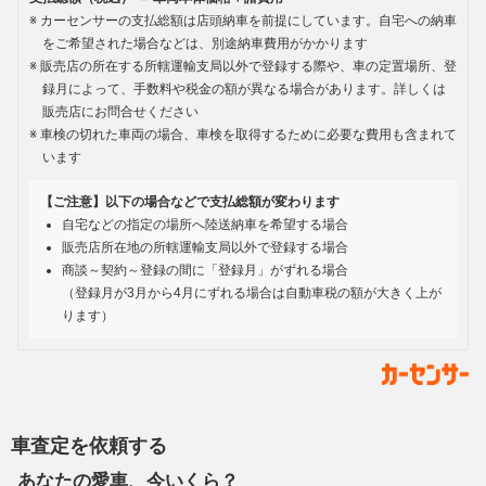
カーセンサーの支払総額は店頭納車を前提にしています。自宅への納車
をご希望された場合などは、別途納車費用がかかります
販売店の所在する所轄運輸支局以外で登録する際や、車の定置場所、登
録月によって、手数料や税金の額が異なる場合があります。詳しくは
販売店にお問合せください
車検の切れた車両の場合、車検を取得するために必要な費用も含まれて
います
【ご注意】以下の場合などで支払総額が変わります
自宅などの指定の場所へ陸送納車を希望する場合
販売店所在地の所轄運輸支局以外で登録する場合
商談～契約～登録の間に「登録月」がずれる場合
（登録月が3月から4月にずれる場合は自動車税の額が大きく上が
ります）
車査定を依頼する
あなたの愛車、今いくら？