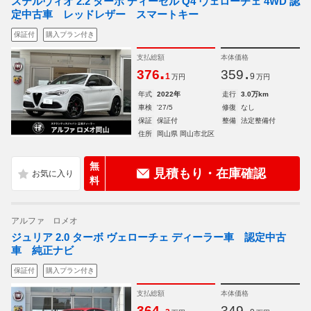
ステルヴィオ 2.2 ターボ ディーゼル Q4 ヴェローチェ 4WD 認
定中古車 レッドレザー スマートキー
保証付
購入プラン付き
支払総額
本体価格
.
.
376
359
1
9
万円
万円
年式
2022年
走行
3.0万km
車検
'27/5
修復
なし
保証
保証付
整備
法定整備付
住所
岡山県 岡山市北区
無
見積もり・在庫確認
料
アルファ ロメオ
ジュリア 2.0 ターボ ヴェローチェ ディーラー車 認定中古
車 純正ナビ
保証付
購入プラン付き
支払総額
本体価格
.
.
364
349