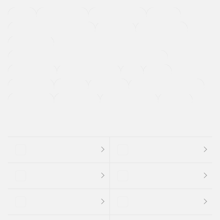
４ＷＤ
定期点検記録簿
ワンオーナーカー
福祉車両
メーカー系販売店取り扱い車
修復歴無し
アルミホイール
寒冷地仕様車
過給機設定モデル（ターボ・スーパーチャージャーなど)
ETC
CDプレーヤー
カーナビゲーション
禁煙車
法定整備付き
保証付き
エアバッグ
ディスチャージドランプ
支払総顔あり
クーポンあり
車両品質評価書付
新着車両