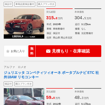
保証付
車両品質保証書付
購入プラン付き
支払総額
本体価格
.
.
315
304
8
5
万円
万円
年式
2023年
走行
3.1万km
車検
車検整備付
修復
なし
保証
保証付
整備
法定整備付
住所
岡山県 岡山市北区
無
見積もり・在庫確認
料
アルファ ロメオ
ジュリエッタ コンペティツィオーネ ポータブルナビ ETC 社
外18AW リモコンキー
保証付
購入プラン付き
支払総額
本体価格
.
.
59
48
8
3
万円
万円
年式
2012年
走行
5.1万km