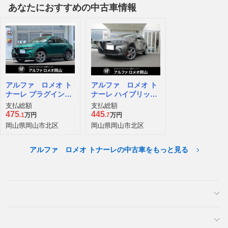
あなたにおすすめの中古車情報
アルファ ロメオ ト
アルファ ロメオ ト
ナーレ プラグインハ
ナーレ ハイブリッド
イブリッド Q4 ヴェ
ヴェローチェ
支払総額
支払総額
ローチェ 4WD
475
445
.1
万円
.7
万円
岡山県岡山市北区
岡山県岡山市北区
アルファ ロメオ トナーレの中古車をもっと見る