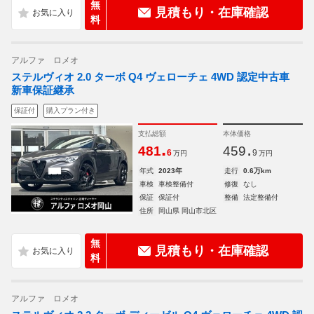
無
見積もり・在庫確認
料
アルファ ロメオ
ステルヴィオ 2.0 ターボ Q4 ヴェローチェ 4WD 認定中古車
新車保証継承
保証付
購入プラン付き
支払総額
本体価格
.
.
481
459
6
9
万円
万円
年式
2023年
走行
0.6万km
車検
車検整備付
修復
なし
保証
保証付
整備
法定整備付
住所
岡山県 岡山市北区
無
見積もり・在庫確認
料
アルファ ロメオ