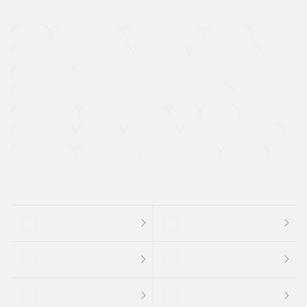
４ＷＤ
定期点検記録簿
ワンオーナーカー
福祉車両
メーカー系販売店取り扱い車
修復歴無し
アルミホイール
寒冷地仕様車
過給機設定モデル（ターボ・スーパーチャージャーなど)
ETC
CDプレーヤー
カーナビゲーション
禁煙車
法定整備付き
保証付き
エアバッグ
ディスチャージドランプ
支払総顔あり
クーポンあり
車両品質評価書付
新着車両