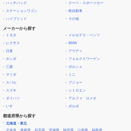
ハッチバック
クーペ・スポーツカー
ステーションワゴン
軽自動車
ハイブリッド
その他
メーカーから探す
トヨタ
メルセデス・ベンツ
レクサス
BMW
日産
アウディ
ホンダ
フォルクスワーゲン
三菱
ポルシェ
マツダ
ミニ
スバル
プジョー
スズキ
シトロエン
ダイハツ
アルファ ロメオ
いすゞ
ボルボ
都道府県から探す
北海道・東北
北海道
青森県
岩手県
宮城県
秋田県
山形県
福島県