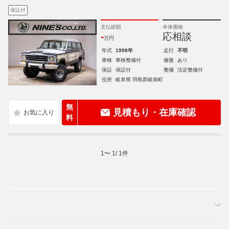
保証付
支払総額
本体価格
-
応相談
万円
年式
1998年
走行
不明
車検
車検整備付
修復
あり
保証
保証付
整備
法定整備付
住所
岐阜県 羽島郡岐南町
無
見積もり・在庫確認
料
1
〜
1
/
1
件