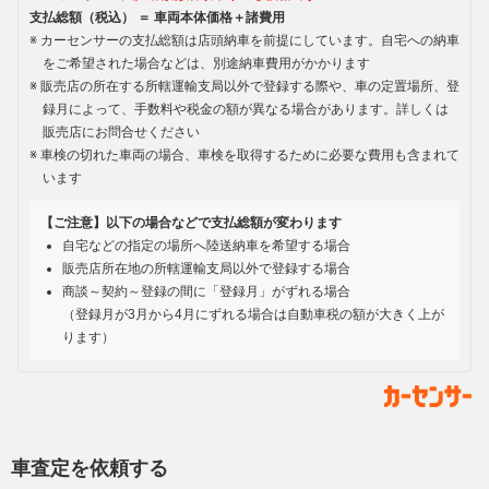
支払総額（税込） ＝ 車両本体価格＋諸費用
カーセンサーの支払総額は店頭納車を前提にしています。自宅への納車
をご希望された場合などは、別途納車費用がかかります
販売店の所在する所轄運輸支局以外で登録する際や、車の定置場所、登
録月によって、手数料や税金の額が異なる場合があります。詳しくは
販売店にお問合せください
車検の切れた車両の場合、車検を取得するために必要な費用も含まれて
います
【ご注意】以下の場合などで支払総額が変わります
自宅などの指定の場所へ陸送納車を希望する場合
販売店所在地の所轄運輸支局以外で登録する場合
商談～契約～登録の間に「登録月」がずれる場合
（登録月が3月から4月にずれる場合は自動車税の額が大きく上が
ります）
車査定を依頼する