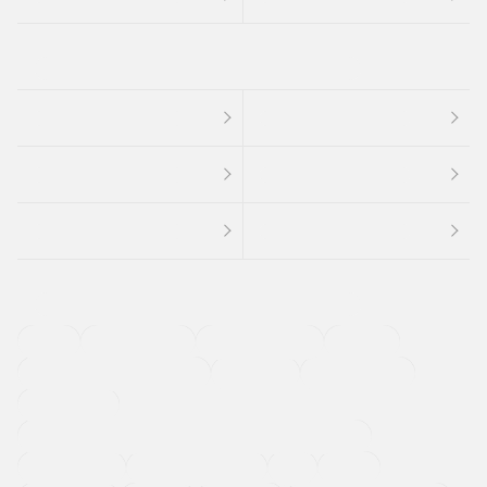
４ＷＤ
定期点検記録簿
ワンオーナーカー
福祉車両
メーカー系販売店取り扱い車
修復歴無し
アルミホイール
寒冷地仕様車
過給機設定モデル（ターボ・スーパーチャージャーなど)
ETC
CDプレーヤー
カーナビゲーション
禁煙車