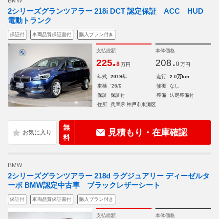
BMW
2シリーズグランツアラー 218i DCT 認定保証 ACC HUD
電動トランク
保証付
車両品質保証書付
購入プラン付き
支払総額
本体価格
.
.
225
208
8
0
万円
万円
年式
2019年
走行
2.0万km
車検
'26/9
修復
なし
保証
保証付
整備
法定整備付
住所
兵庫県 神戸市東灘区
無
見積もり・在庫確認
料
BMW
2シリーズグランツアラー 218d ラグジュアリー ディーゼルタ
ーボ BMW認定中古車 ブラックレザーシート
保証付
車両品質保証書付
購入プラン付き
支払総額
本体価格