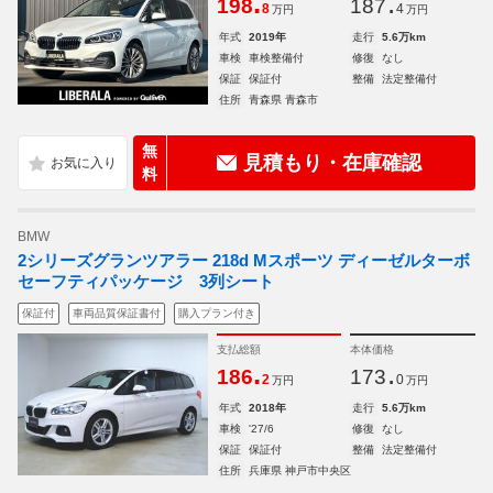
.
.
198
187
8
4
万円
万円
年式
2019年
走行
5.6万km
車検
車検整備付
修復
なし
保証
保証付
整備
法定整備付
住所
青森県 青森市
無
見積もり・在庫確認
料
BMW
2シリーズグランツアラー 218d Mスポーツ ディーゼルターボ
セーフティパッケージ 3列シート
保証付
車両品質保証書付
購入プラン付き
支払総額
本体価格
.
.
186
173
2
0
万円
万円
年式
2018年
走行
5.6万km
車検
'27/6
修復
なし
保証
保証付
整備
法定整備付
住所
兵庫県 神戸市中央区