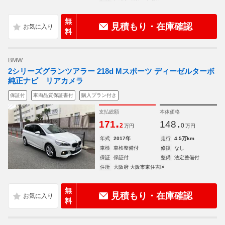
無
見積もり・在庫確認
料
BMW
2シリーズグランツアラー 218d Mスポーツ ディーゼルターボ
純正ナビ リアカメラ
保証付
車両品質保証書付
購入プラン付き
支払総額
本体価格
.
.
171
148
2
0
万円
万円
年式
2017年
走行
4.5万km
車検
車検整備付
修復
なし
保証
保証付
整備
法定整備付
住所
大阪府 大阪市東住吉区
無
見積もり・在庫確認
料