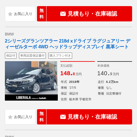
無
見積もり・在庫確認
料
BMW
2シリーズグランツアラー 218d xドライブ ラグジュアリー デ
ィーゼルターボ 4WD ヘッドラップディスプレイ 黒革シート
保証付
車両品質保証書付
購入プラン付き
支払総額
本体価格
.
.
148
140
8
9
万円
万円
年式
2018年
走行
6.2万km
車検
'27/5
修復
なし
保証
保証付
整備
法定整備付
住所
栃木県 宇都宮市
無
見積もり・在庫確認
料