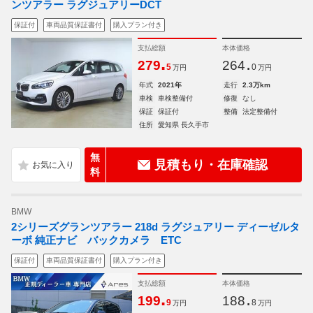
ンツアラー ラグジュアリーDCT
保証付
車両品質保証書付
購入プラン付き
支払総額
本体価格
.
.
279
264
5
0
万円
万円
年式
2021年
走行
2.3万km
車検
車検整備付
修復
なし
保証
保証付
整備
法定整備付
住所
愛知県 長久手市
無
見積もり・在庫確認
料
BMW
2シリーズグランツアラー 218d ラグジュアリー ディーゼルタ
ーボ 純正ナビ バックカメラ ETC
保証付
車両品質保証書付
購入プラン付き
支払総額
本体価格
.
.
199
188
9
8
万円
万円