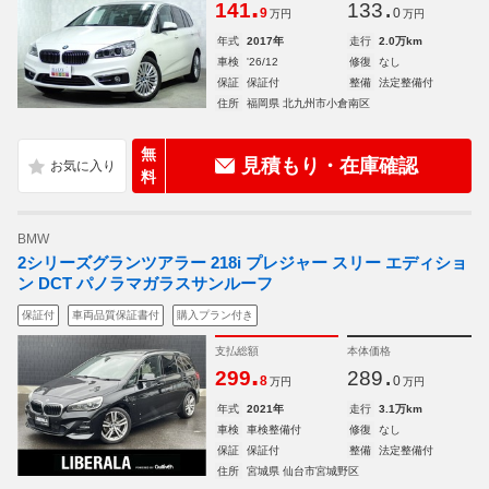
.
.
141
133
9
0
万円
万円
年式
2017年
走行
2.0万km
車検
'26/12
修復
なし
保証
保証付
整備
法定整備付
住所
福岡県 北九州市小倉南区
無
見積もり・在庫確認
料
BMW
2シリーズグランツアラー 218i プレジャー スリー エディショ
ン DCT パノラマガラスサンルーフ
保証付
車両品質保証書付
購入プラン付き
支払総額
本体価格
.
.
299
289
8
0
万円
万円
年式
2021年
走行
3.1万km
車検
車検整備付
修復
なし
保証
保証付
整備
法定整備付
住所
宮城県 仙台市宮城野区