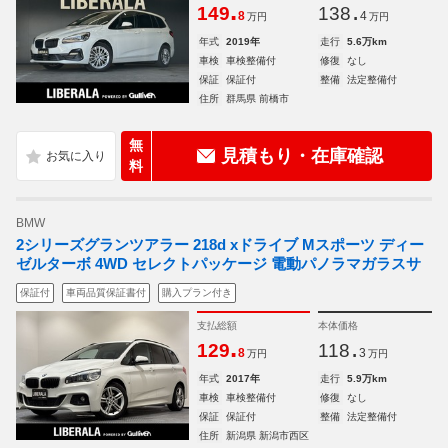
.
.
149
138
8
4
万円
万円
年式
2019年
走行
5.6万km
車検
車検整備付
修復
なし
保証
保証付
整備
法定整備付
住所
群馬県 前橋市
無
見積もり・在庫確認
料
BMW
2シリーズグランツアラー 218d xドライブ Mスポーツ ディー
ゼルターボ 4WD セレクトパッケージ 電動パノラマガラスサ
保証付
車両品質保証書付
購入プラン付き
支払総額
本体価格
.
.
129
118
8
3
万円
万円
年式
2017年
走行
5.9万km
車検
車検整備付
修復
なし
保証
保証付
整備
法定整備付
住所
新潟県 新潟市西区