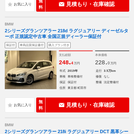
無
見積もり・在庫確認
料
BMW
2シリーズグランツアラー 218d ラグジュアリー ディーゼルタ
ーボ 正規認定中古車 全国正規ディーラー保証付
保証付
車両品質保証書付
購入プラン付き
支払総額
本体価格
.
.
248
228
4
0
万円
万円
年式
2019年
走行
3.5万km
車検
車検整備付
修復
なし
保証
保証付
整備
法定整備付
住所
東京都 町田市
無
見積もり・在庫確認
料
BMW
2シリーズグランツアラー 218i ラグジュアリー DCT 黒革シー