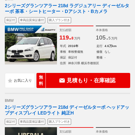
2シリーズグランツアラー 218d ラグジュアリー ディーゼルタ
ーボ 茶革・シートヒーター・Dアシスト・Bカメラ
保証付
車両品質保証書付
購入プラン付き
支払総額
本体価格
.
.
119
105
8
5
万円
万円
年式
2016年
走行
4.6万km
車検
車検整備無
修復
なし
保証
保証付
整備
-
住所
神奈川県 横浜市都筑区
無
見積もり・在庫確認
料
BMW
2シリーズグランツアラー 218d ディーゼルターボ ヘッドアッ
プディスプレイ LEDライト 純正H
保証付
車両品質保証書付
購入プラン付き
支払総額
本体価格