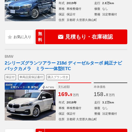
年式
2019年
走行
2.8万km
車検
車検整備付
修復
なし
保証
保証付
整備
法定整備付
住所
京都府 久世郡久御山町
無
見積もり・在庫確認
料
BMW
2シリーズグランツアラー 218d ディーゼルターボ 純正ナビ
バックカメラ ミラー一体型ETC
保証付
車両品質保証書付
購入プラン付き
支払総額
本体価格
.
.
169
158
9
8
万円
万円
年式
2018年
走行
3.2万km
車検
車検整備付
修復
なし
保証
保証付
整備
法定整備付
住所
京都府 久世郡久御山町