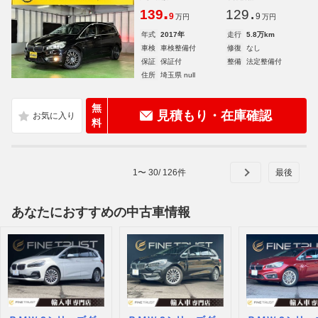
.
.
139
129
9
9
万円
万円
年式
2017年
走行
5.8万km
車検
車検整備付
修復
なし
保証
保証付
整備
法定整備付
住所
埼玉県 null
無
見積もり・在庫確認
料
1
〜
30
/
126
件
あなたにおすすめの中古車情報