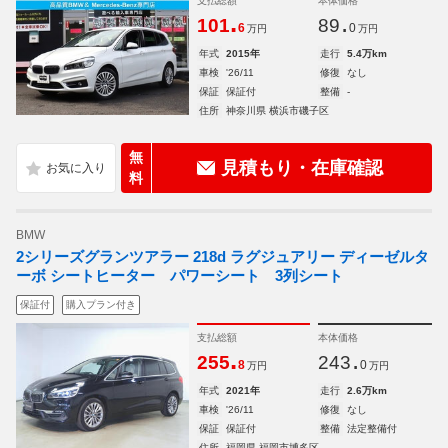
支払総額
本体価格
.
.
101
89
6
0
万円
万円
年式
2015年
走行
5.4万km
車検
'26/11
修復
なし
保証
保証付
整備
-
住所
神奈川県 横浜市磯子区
無
見積もり・在庫確認
料
BMW
2シリーズグランツアラー 218d ラグジュアリー ディーゼルタ
ーボ シートヒーター パワーシート 3列シート
保証付
購入プラン付き
支払総額
本体価格
.
.
255
243
8
0
万円
万円
年式
2021年
走行
2.6万km
車検
'26/11
修復
なし
保証
保証付
整備
法定整備付
住所
福岡県 福岡市博多区