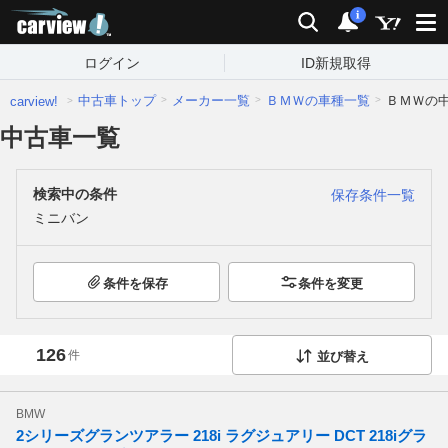
carview!
検索
通知
i
ログイン
ID新規取得
中古車トップ
メーカー一覧
ＢＭＷの車種一覧
ＢＭＷの
carview!
中古車一覧
検索中の条件
保存条件一覧
ミニバン
条件を保存
条件を変更
126
件
並び替え
BMW
2シリーズグランツアラー 218i ラグジュアリー DCT 218iグラ