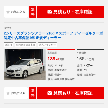
無
見積もり・在庫確認
料
BMW
2シリーズグランツアラー 218d Mスポーツ ディーゼルターボ
認定中古車保証1年 正規ディーラー
保証付
車両品質保証書付
購入プラン付き
支払総額
本体価格
.
.
189
168
6
0
万円
万円
年式
2017年
走行
4.6万km
車検
車検整備付
修復
なし
保証
保証付
整備
法定整備付
住所
神奈川県 横須賀市
無
見積もり・在庫確認
料