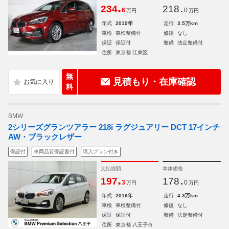
.
.
234
218
6
0
万円
万円
年式
2019年
走行
3.5万km
車検
車検整備付
修復
なし
保証
保証付
整備
法定整備付
住所
東京都 江東区
無
見積もり・在庫確認
料
BMW
2シリーズグランツアラー 218i ラグジュアリー DCT 17インチ
AW・ブラックレザー
保証付
車両品質保証書付
購入プラン付き
支払総額
本体価格
.
.
197
178
3
0
万円
万円
年式
2019年
走行
4.3万km
車検
車検整備付
修復
なし
保証
保証付
整備
法定整備付
住所
東京都 八王子市