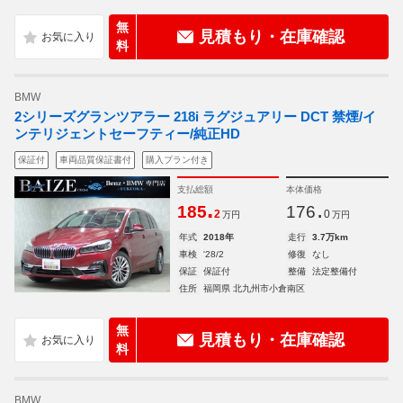
無
見積もり・在庫確認
料
BMW
2シリーズグランツアラー 218i ラグジュアリー DCT 禁煙/イ
ンテリジェントセーフティー/純正HD
保証付
車両品質保証書付
購入プラン付き
支払総額
本体価格
.
.
185
176
2
0
万円
万円
年式
2018年
走行
3.7万km
車検
'28/2
修復
なし
保証
保証付
整備
法定整備付
住所
福岡県 北九州市小倉南区
無
見積もり・在庫確認
料
BMW