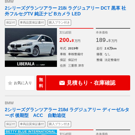
BMW
2シリーズグランツアラー 218i ラグジュアリー DCT 黒革 社
外フルセグTV 純正ナビ Bカメラ LED
保証付
車両品質保証書付
購入プラン付き
支払総額
本体価格
.
.
200
189
8
8
万円
万円
年式
2019年
走行
2.6万km
車検
車検整備付
修復
なし
保証
保証付
整備
法定整備付
住所
三重県 津市
無
見積もり・在庫確認
料
BMW
2シリーズグランツアラー 218d ラグジュアリー ディーゼルタ
ーボ 後期型 ACC 自動追従
保証付
車両品質保証書付
購入プラン付き
支払総額
本体価格