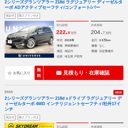
2シリーズグランツアラー 218d ラグジュアリー ディーゼルタ
ーボ ADアクティブセーフティ/コンフォート/パー
保証付
購入プラン付き
支払総額
本体価格
.
.
222
204
9
7
万円
万円
年式
2019年
走行
3.5万km
車検
車検整備付
修復
なし
保証
保証付
整備
法定整備付
住所
埼玉県 戸田市
無
見積もり・在庫確認
料
BMW
NEW
2シリーズグランツアラー 218d xドライブ ラグジュアリー デ
ィーゼルターボ 4WD インテリジェントセーフティ/社外17イ
ンチ
保証付
購入プラン付き
支払総額
本体価格