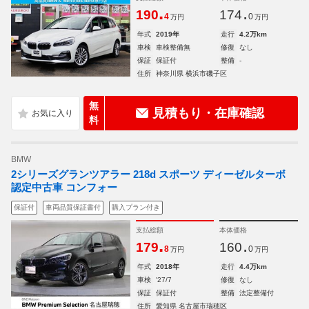
.
.
190
174
4
0
万円
万円
年式
2019年
走行
4.2万km
車検
車検整備無
修復
なし
保証
保証付
整備
-
住所
神奈川県 横浜市磯子区
無
見積もり・在庫確認
料
BMW
2シリーズグランツアラー 218d スポーツ ディーゼルターボ
認定中古車 コンフォー
保証付
車両品質保証書付
購入プラン付き
支払総額
本体価格
.
.
179
160
8
0
万円
万円
年式
2018年
走行
4.4万km
車検
'27/7
修復
なし
保証
保証付
整備
法定整備付
住所
愛知県 名古屋市瑞穂区