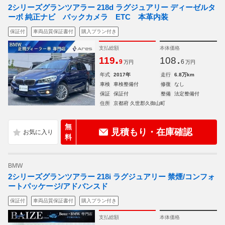
2シリーズグランツアラー 218d ラグジュアリー ディーゼルタ
ーボ 純正ナビ バックカメラ ETC 本革内装
保証付
車両品質保証書付
購入プラン付き
支払総額
本体価格
.
.
119
108
9
6
万円
万円
年式
2017年
走行
6.8万km
車検
車検整備付
修復
なし
保証
保証付
整備
法定整備付
住所
京都府 久世郡久御山町
無
見積もり・在庫確認
料
BMW
2シリーズグランツアラー 218i ラグジュアリー 禁煙/コンフォ
ートパッケージ/アドバンスド
保証付
車両品質保証書付
購入プラン付き
支払総額
本体価格