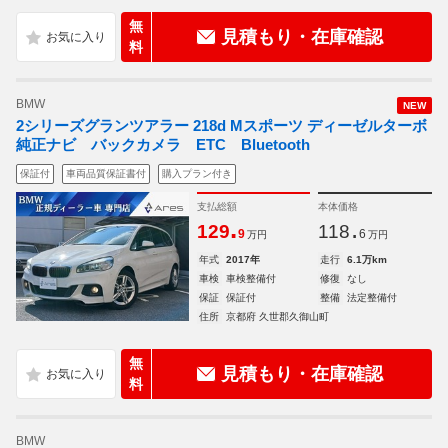
無
見積もり・在庫確認
料
BMW
NEW
2シリーズグランツアラー 218d Mスポーツ ディーゼルターボ
純正ナビ バックカメラ ETC Bluetooth
保証付
車両品質保証書付
購入プラン付き
支払総額
本体価格
.
.
129
118
9
6
万円
万円
年式
2017年
走行
6.1万km
車検
車検整備付
修復
なし
保証
保証付
整備
法定整備付
住所
京都府 久世郡久御山町
無
見積もり・在庫確認
料
BMW