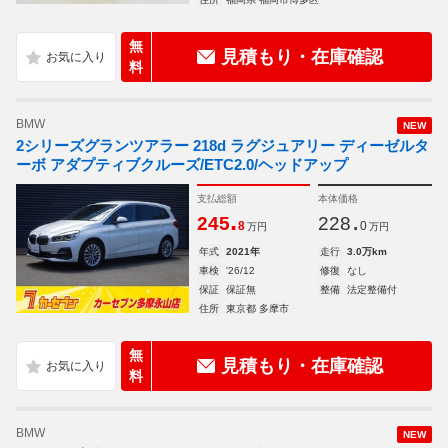
無
見積もり・在庫確認
料
BMW
NEW
2シリーズグランツアラー 218d ラグジュアリー ディーゼルタ
ーボ アダプティブクルーズ/ETC2.0/ヘッドアップ
支払総額
本体価格
.
.
245
228
8
0
万円
万円
年式
2021年
走行
3.0万km
車検
'26/12
修復
なし
保証
保証無
整備
法定整備付
住所
東京都 多摩市
無
見積もり・在庫確認
料
BMW
NEW