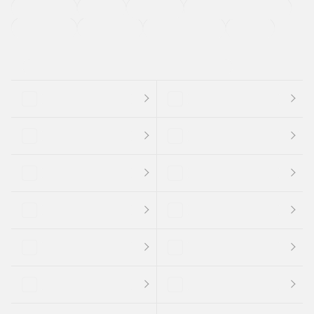
法定整備付き
保証付き
エアバッグ
ディスチャージドランプ
支払総顔あり
クーポンあり
車両品質評価書付
新着車両