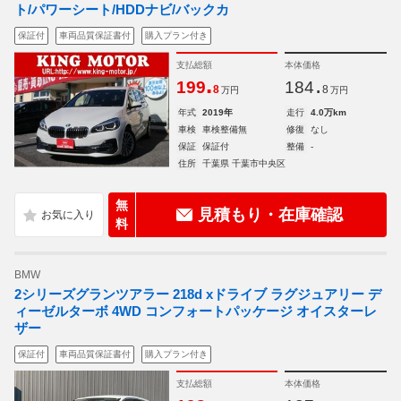
ト/パワーシート/HDDナビ/バックカ
保証付
車両品質保証書付
購入プラン付き
支払総額
本体価格
.
.
199
184
8
8
万円
万円
年式
2019年
走行
4.0万km
車検
車検整備無
修復
なし
保証
保証付
整備
-
住所
千葉県 千葉市中央区
無
見積もり・在庫確認
料
BMW
2シリーズグランツアラー 218d xドライブ ラグジュアリー デ
ィーゼルターボ 4WD コンフォートパッケージ オイスターレ
ザー
保証付
車両品質保証書付
購入プラン付き
支払総額
本体価格