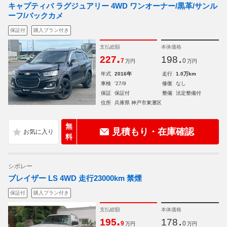
キャプティバ ラグジュアリー 4WD ワンオーナー/黒革/サンル
ーフ/バックカメ
保証付
購入プラン付き
支払総額
本体価格
.
.
227
198
7
0
万円
万円
年式
2016年
走行
1.0万km
車検
'27/9
修復
なし
保証
保証付
整備
法定整備付
住所
兵庫県 神戸市東灘区
無
見積もり・在庫確認
料
シボレー
ブレイザー LS 4WD 走行23000km 禁煙
保証付
購入プラン付き
支払総額
本体価格
.
.
195
178
9
0
万円
万円