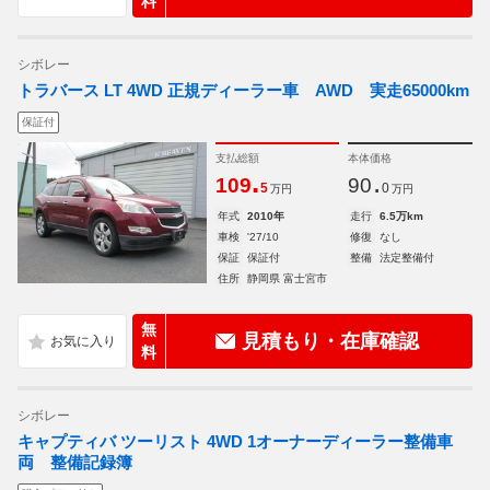
料
シボレー
トラバース LT 4WD 正規ディーラー車 AWD 実走65000km
保証付
支払総額
本体価格
.
.
109
90
5
0
万円
万円
年式
2010年
走行
6.5万km
車検
'27/10
修復
なし
保証
保証付
整備
法定整備付
住所
静岡県 富士宮市
無
見積もり・在庫確認
料
シボレー
キャプティバ ツーリスト 4WD 1オーナーディーラー整備車
両 整備記録簿