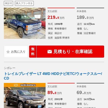
保証付
購入プラン付き
支払総額
本体価格
.
.
219
189
9
9
万円
万円
年式
1996年
走行
12.8万km
車検
車検整備付
修復
なし
保証
保証付
整備
法定整備付
住所
滋賀県 野洲市
無
見積もり・在庫確認
料
シボレー
トレイルブレイザー LT 4WD HDDナビ/ETC/ウォークスルー/
CD
支払総額
本体価格
.
.
89
69
8
8
万円
万円
年式
2001年
走行
14.9万km
車検
車検整備付
修復
なし