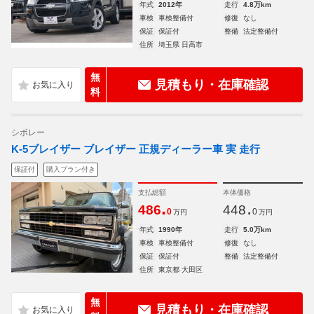
年式
2012年
走行
4.8万km
車検
車検整備付
修復
なし
保証
保証付
整備
法定整備付
住所
埼玉県 日高市
無
見積もり・在庫確認
料
シボレー
K-5ブレイザー ブレイザー 正規ディーラー車 実 走行
保証付
購入プラン付き
支払総額
本体価格
.
.
486
448
0
0
万円
万円
年式
1990年
走行
5.0万km
車検
車検整備付
修復
なし
保証
保証付
整備
法定整備付
住所
東京都 大田区
無
見積もり・在庫確認