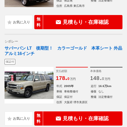
保証
保証無
整備
法定整備付
住所
広島県 東広島市
無
見積もり・在庫確認
料
シボレー
サバーバン LT 後期型！ カラーゴールド 本革シート 外品
アルミ16インチ
保証付
支払総額
本体価格
.
.
178
148
0
0
万円
万円
年式
2005年
走行
16.6万km
車検
車検整備付
修復
なし
保証
保証付
整備
法定整備付
住所
大阪府 堺市美原区
無
見積もり・在庫確認
料