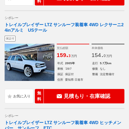
料
シボレー
トレイルブレイザー LTZ サンルーフ装着車 4WD レクサーニ2
4inアルミ USテール
保証付
支払総額
本体価格
.
.
159
154
3
0
万円
万円
年式
2005年
走行
5.7万km
車検
'28/7
修復
なし
保証
保証付
整備
法定整備付
住所
愛知県 日進市
無
見積もり・在庫確認
料
シボレー
トレイルブレイザー LTZ サンルーフ装着車 4WD ヒッチメン
バー サンルーフ ETC