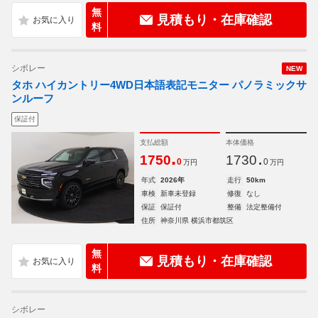
無
見積もり・在庫確認
料
シボレー
NEW
タホ ハイカントリー4WD日本語表記モニター パノラミックサ
ンルーフ
保証付
支払総額
本体価格
.
.
1750
1730
0
0
万円
万円
年式
2026年
走行
50km
車検
新車未登録
修復
なし
保証
保証付
整備
法定整備付
住所
神奈川県 横浜市都筑区
無
見積もり・在庫確認
料
シボレー