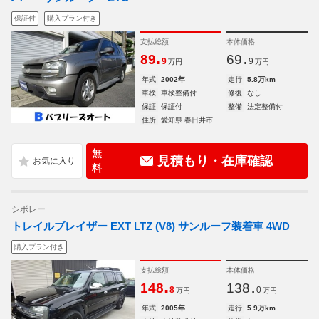
保証付
購入プラン付き
支払総額
本体価格
.
.
89
69
9
9
万円
万円
年式
2002年
走行
5.8万km
車検
車検整備付
修復
なし
保証
保証付
整備
法定整備付
住所
愛知県 春日井市
無
見積もり・在庫確認
料
シボレー
トレイルブレイザー EXT LTZ (V8) サンルーフ装着車 4WD
購入プラン付き
支払総額
本体価格
.
.
148
138
8
0
万円
万円
年式
2005年
走行
5.9万km