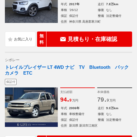
年式
2017年
走行
7.8万km
車検
'26/12
修復
なし
保証
保証付
整備
法定整備付
住所
神奈川県 高座郡寒川町
無
見積もり・在庫確認
料
シボレー
トレイルブレイザー LT 4WD ナビ TV Bluetooth バック
カメラ ETC
保証付
支払総額
本体価格
.
.
94
79
9
9
万円
万円
年式
2006年
走行
9.0万km
車検
車検整備付
修復
なし
保証
保証付
整備
法定整備付
住所
新潟県 新潟市江南区