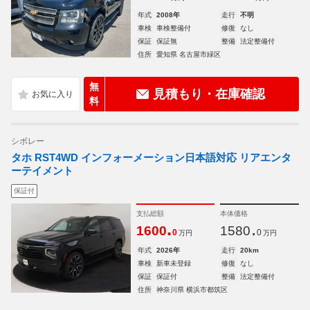
年式
2008年
走行
不明
車検
車検整備付
修復
なし
保証
保証無
整備
法定整備付
住所
愛知県 名古屋市緑区
無
見積もり・在庫確認
料
シボレー
タホ RST4WD インフォーメーション日本語対応 リアエンタ
ーテイメント
保証付
支払総額
本体価格
.
.
1600
1580
0
0
万円
万円
年式
2026年
走行
20km
車検
新車未登録
修復
なし
保証
保証付
整備
法定整備付
住所
神奈川県 横浜市都筑区