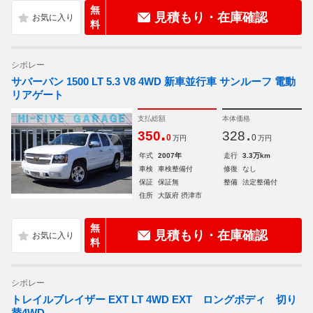
無
見積もり・在庫確認
料
シボレー
サバーバン 1500 LT 5.3 V8 4WD 新車並行車 サンルーフ 電動
リアゲート
支払総額
本体価格
.
.
350
328
0
0
万円
万円
年式
2007年
走行
3.3万km
車検
車検整備付
修復
なし
保証
保証無
整備
法定整備付
住所
大阪府 摂津市
無
見積もり・在庫確認
料
シボレー
トレイルブレイザー EXT LT 4WD EXT ロングボディ 切り
替4WD