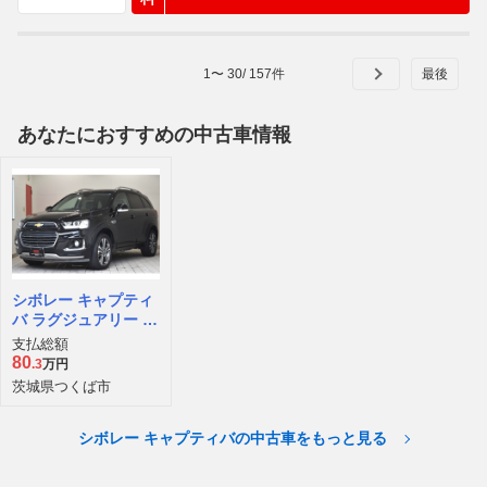
1
〜
30
/
157
件
あなたにおすすめの中古車情報
シボレー キャプティ
バ ラグジュアリー 4
WD
支払総額
80
.3
万円
茨城県つくば市
シボレー キャプティバの中古車をもっと見る