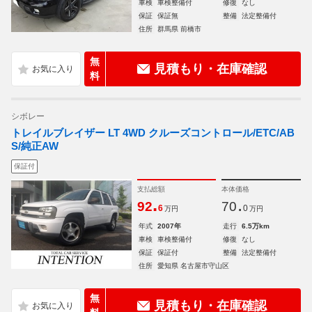
車検
車検整備付
修復
なし
保証
保証無
整備
法定整備付
住所
群馬県 前橋市
無
見積もり・在庫確認
料
シボレー
トレイルブレイザー LT 4WD クルーズコントロール/ETC/AB
S/純正AW
保証付
支払総額
本体価格
.
.
92
70
6
0
万円
万円
年式
2007年
走行
6.5万km
車検
車検整備付
修復
なし
保証
保証付
整備
法定整備付
住所
愛知県 名古屋市守山区
無
見積もり・在庫確認