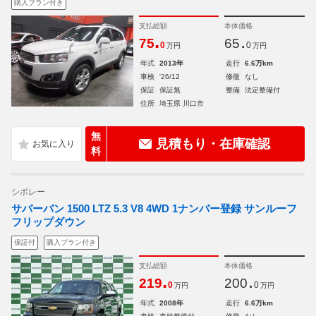
購入プラン付き
支払総額
本体価格
.
.
75
65
0
0
万円
万円
年式
2013年
走行
6.6万km
車検
'26/12
修復
なし
保証
保証無
整備
法定整備付
住所
埼玉県 川口市
無
見積もり・在庫確認
料
シボレー
サバーバン 1500 LTZ 5.3 V8 4WD 1ナンバー登録 サンルーフ
フリップダウン
保証付
購入プラン付き
支払総額
本体価格
.
.
219
200
0
0
万円
万円
年式
2008年
走行
6.6万km