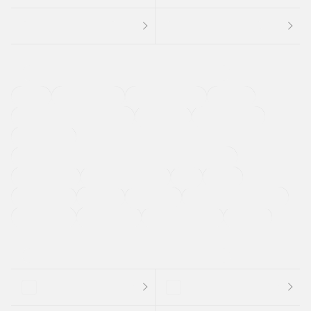
４ＷＤ
定期点検記録簿
ワンオーナーカー
福祉車両
メーカー系販売店取り扱い車
修復歴無し
アルミホイール
寒冷地仕様車
過給機設定モデル（ターボ・スーパーチャージャーなど)
ETC
CDプレーヤー
カーナビゲーション
禁煙車
法定整備付き
保証付き
エアバッグ
ディスチャージドランプ
支払総顔あり
クーポンあり
車両品質評価書付
新着車両