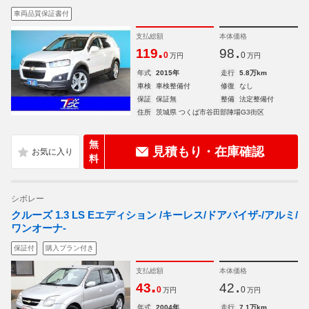
車両品質保証書付
支払総額
本体価格
.
.
119
98
0
0
万円
万円
年式
2015年
走行
5.8万km
車検
車検整備付
修復
なし
保証
保証無
整備
法定整備付
住所
茨城県 つくば市谷田部陣場G3街区
無
見積もり・在庫確認
料
シボレー
クルーズ 1.3 LS Eエディション /キーレス/ドアバイザ-/アルミ/
ワンオーナ-
保証付
購入プラン付き
支払総額
本体価格
.
.
43
42
0
0
万円
万円
年式
2004年
走行
7.1万km