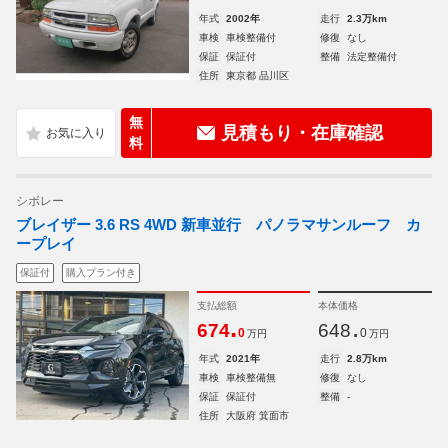
年式
2002年
走行
2.3万km
車検
車検整備付
修復
なし
保証
保証付
整備
法定整備付
住所
東京都 品川区
無
見積もり・在庫確認
料
シボレー
ブレイザー 3.6 RS 4WD 新車並行 パノラマサンルーフ カ
ープレイ
保証付
購入プラン付き
支払総額
本体価格
.
.
674
648
0
0
万円
万円
年式
2021年
走行
2.8万km
車検
車検整備無
修復
なし
保証
保証付
整備
-
住所
大阪府 箕面市