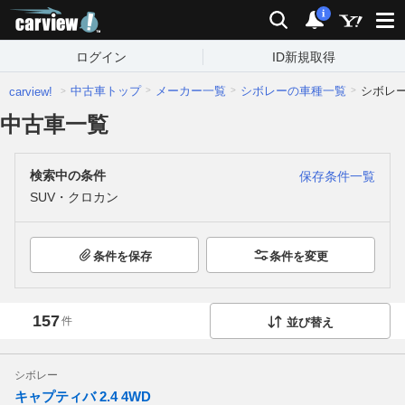
carview!
検索
通知
i
ログイン
ID新規取得
中古車トップ
メーカー一覧
シボレーの車種一覧
シボレ
carview!
中古車一覧
検索中の条件
保存条件一覧
SUV・クロカン
条件を保存
条件を変更
157
件
並び替え
シボレー
キャプティバ 2.4 4WD