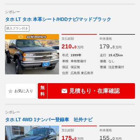
シボレー
タホ LT タホ 本革シート/HDDナビ/マッドブラック
購入プラン付き
支払総額
本体価格
.
.
210
179
0
8
万円
万円
年式
1999年
走行
19.4万km
車検
車検整備付
修復
なし
保証
保証無
整備
法定整備付
住所
広島県 東広島市
無
見積もり・在庫確認
料
シボレー
タホ LT 4WD 1ナンバー登録車 社外ナビ
支払総額
本体価格
.
.
175
155
0
0
万円
万円