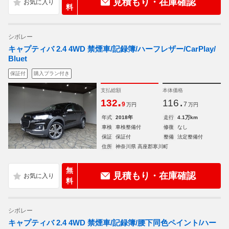
見積もり・在庫確認
料
シボレー
キャプティバ 2.4 4WD 禁煙車/記録簿/ハーフレザー/CarPlay/
Bluet
保証付
購入プラン付き
支払総額
本体価格
.
.
132
116
9
7
万円
万円
年式
2018年
走行
4.1万km
車検
車検整備付
修復
なし
保証
保証付
整備
法定整備付
住所
神奈川県 高座郡寒川町
無
見積もり・在庫確認
料
シボレー
キャプティバ 2.4 4WD 禁煙車/記録簿/腰下同色ペイント/ハー