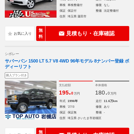
車検
車検整備付
修復
なし
保証
保証付
整備
法定整備付
住所
埼玉県 蓮田市
無
見積もり・在庫確認
料
シボレー
サバーバン 1500 LT 5.7 V8 4WD 96年モデル 8ナンバー登録 ボ
ディーリフト
購入プラン付き
支払総額
本体価格
.
.
195
180
0
0
万円
万円
年式
1996年
走行
11.6万km
車検
'27/3
修復
あり
保証
保証無
整備
-
住所
埼玉県 さいたま市岩槻区
無