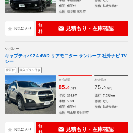
車検
車検整備付
修復
なし
保証
保証付
整備
法定整備付
住所
岐阜県 岐阜市
無
見積もり・在庫確認
料
シボレー
キャプティバ 2.4 4WD リアモニター サンルーフ 社外ナビ TV
シー
保証付
購入プラン付き
支払総額
本体価格
.
.
85
75
0
0
万円
万円
年式
2012年
走行
7.0万km
車検
'27/3
修復
なし
保証
保証付
整備
法定整備付
住所
埼玉県 春日部市
無
見積もり・在庫確認
料