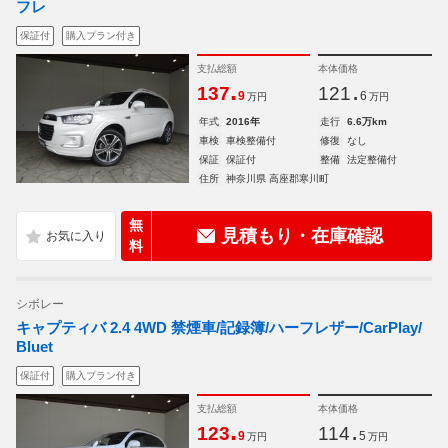
フレ
保証付
購入プラン付き
支払総額
本体価格
.
.
137
121
9
6
万円
万円
年式
2016年
走行
6.6万km
車検
車検整備付
修復
なし
保証
保証付
整備
法定整備付
住所
神奈川県 高座郡寒川町
無
見積もり・在庫確認
料
シボレー
キャプティバ 2.4 4WD 禁煙車/記録簿/ハーフレザー/CarPlay/
Bluet
保証付
購入プラン付き
支払総額
本体価格
.
.
123
114
9
5
万円
万円