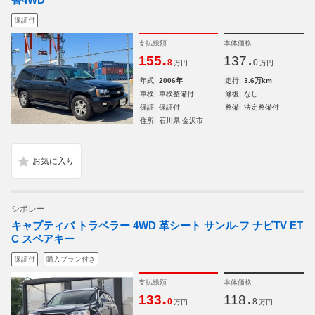
保証付
支払総額
本体価格
.
.
155
137
8
0
万円
万円
年式
2006年
走行
3.6万km
車検
車検整備付
修復
なし
保証
保証付
整備
法定整備付
住所
石川県 金沢市
シボレー
キャプティバ トラベラー 4WD 革シート サンル-フ ナビTV ET
C スペアキー
保証付
購入プラン付き
支払総額
本体価格
.
.
133
118
0
8
万円
万円