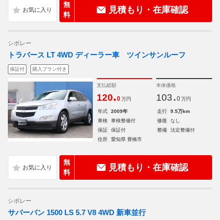
無
見積もり・在庫確認
料
シボレー
トラバース LT 4WD ディーラー車 ツインサンルーフ
保証付
購入プラン付き
支払総額
本体価格
.
.
120
103
0
0
万円
万円
年式
2009年
走行
9.5万km
車検
車検整備付
修復
なし
保証
保証付
整備
法定整備付
住所
愛知県 豊橋市
無
見積もり・在庫確認
料
シボレー
サバーバン 1500 LS 5.7 V8 4WD 新車並行