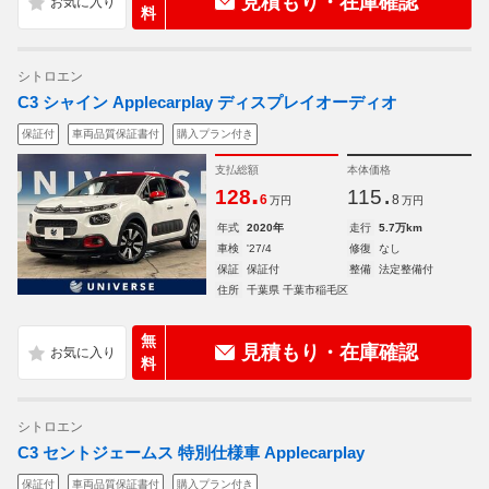
見積もり・在庫確認
料
シトロエン
C3 シャイン Applecarplay ディスプレイオーディオ
保証付
車両品質保証書付
購入プラン付き
支払総額
本体価格
.
.
128
115
6
8
万円
万円
年式
2020年
走行
5.7万km
車検
'27/4
修復
なし
保証
保証付
整備
法定整備付
住所
千葉県 千葉市稲毛区
無
見積もり・在庫確認
料
シトロエン
C3 セントジェームス 特別仕様車 Applecarplay
保証付
車両品質保証書付
購入プラン付き