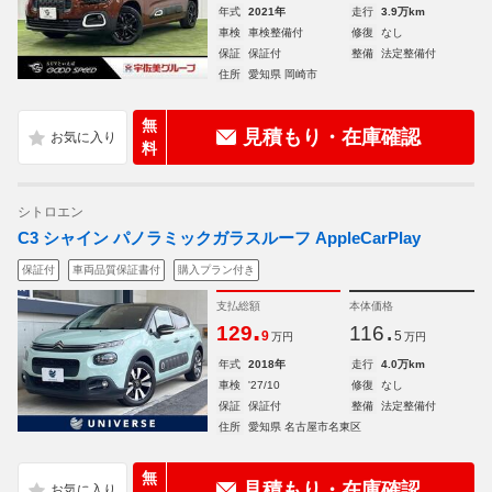
年式
2021年
走行
3.9万km
車検
車検整備付
修復
なし
保証
保証付
整備
法定整備付
住所
愛知県 岡崎市
無
見積もり・在庫確認
料
シトロエン
C3 シャイン パノラミックガラスルーフ AppleCarPlay
保証付
車両品質保証書付
購入プラン付き
支払総額
本体価格
.
.
129
116
9
5
万円
万円
年式
2018年
走行
4.0万km
車検
'27/10
修復
なし
保証
保証付
整備
法定整備付
住所
愛知県 名古屋市名東区
無
見積もり・在庫確認