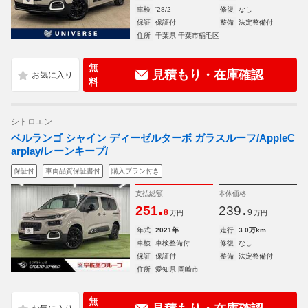
車検
'28/2
修復
なし
保証
保証付
整備
法定整備付
住所
千葉県 千葉市稲毛区
無
見積もり・在庫確認
料
シトロエン
ベルランゴ シャイン ディーゼルターボ ガラスルーフ/AppleC
arplay/レーンキープ/
保証付
車両品質保証書付
購入プラン付き
支払総額
本体価格
.
.
251
239
8
9
万円
万円
年式
2021年
走行
3.0万km
車検
車検整備付
修復
なし
保証
保証付
整備
法定整備付
住所
愛知県 岡崎市
無