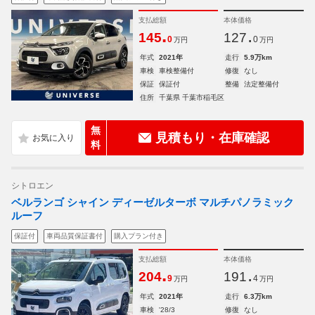
支払総額
本体価格
.
.
145
127
0
0
万円
万円
年式
2021年
走行
5.9万km
車検
車検整備付
修復
なし
保証
保証付
整備
法定整備付
住所
千葉県 千葉市稲毛区
無
見積もり・在庫確認
料
シトロエン
ベルランゴ シャイン ディーゼルターボ マルチパノラミック
ルーフ
保証付
車両品質保証書付
購入プラン付き
支払総額
本体価格
.
.
204
191
9
4
万円
万円
年式
2021年
走行
6.3万km
車検
'28/3
修復
なし