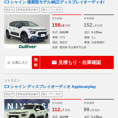
C3 シャイン 後期型モデル/純正ディスプレイオーディオ/
保証付
車両品質保証書付
購入プラン付き
支払総額
本体価格
.
.
158
152
8
4
万円
万円
年式
2022年
走行
5.1万km
車検
'27/1
修復
なし
保証
保証付
整備
法定整備付
住所
愛知県 名古屋市守山区
無
見積もり・在庫確認
料
シトロエン
C3 シャイン ディスプレイオーディオ Applecarplay
保証付
車両品質保証書付
購入プラン付き
支払総額
本体価格
.
.
112
99
7
0
万円
万円
年式
2019年
走行
5.1万km