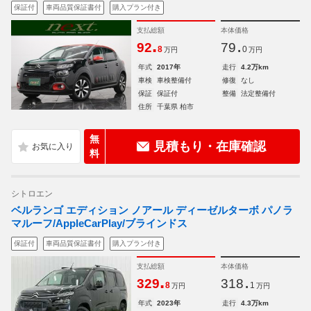
保証付
車両品質保証書付
購入プラン付き
支払総額
本体価格
.
.
92
79
8
0
万円
万円
年式
2017年
走行
4.2万km
車検
車検整備付
修復
なし
保証
保証付
整備
法定整備付
住所
千葉県 柏市
無
見積もり・在庫確認
料
シトロエン
ベルランゴ エディション ノアール ディーゼルターボ パノラ
マルーフ/AppleCarPlay/ブラインドス
保証付
車両品質保証書付
購入プラン付き
支払総額
本体価格
.
.
329
318
8
1
万円
万円
年式
2023年
走行
4.3万km