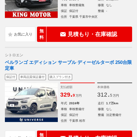
車検
車検整備無
修復
なし
保証
保証付
整備
-
住所
千葉県 千葉市中央区
無
見積もり・在庫確認
料
シトロエン
ベルランゴ エディション サーブル ディーゼルターボ 250台限
定車
保証付
車両品質保証書付
購入プラン付き
支払総額
本体価格
.
.
329
312
9
5
万円
万円
年式
2024年
走行
1.7万km
車検
車検整備付
修復
なし
保証
保証付
整備
法定整備付
住所
千葉県 柏市
無