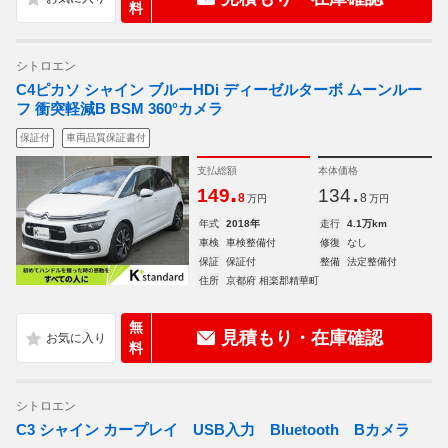
料
シトロエン
C4ピカソ シャイン ブルーHDi ディーゼルターボ ムーンルー
フ 衝突軽減B BSM 360°カメラ
保証付
車両品質保証書付
支払総額
本体価格
.
.
149
134
8
8
万円
万円
年式
2018年
走行
4.1万km
車検
車検整備付
修復
なし
保証
保証付
整備
法定整備付
住所
京都府 相楽郡精華町
無
見積もり・在庫確認
料
シトロエン
C3 シャイン カープレイ USB入力 Bluetooth Bカメラ