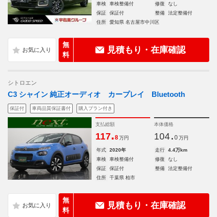
車検
車検整備付
修復
なし
保証
保証付
整備
法定整備付
住所
愛知県 名古屋市中川区
無
見積もり・在庫確認
料
シトロエン
C3 シャイン 純正オーディオ カープレイ Bluetooth
保証付
車両品質保証書付
購入プラン付き
支払総額
本体価格
.
.
117
104
8
0
万円
万円
年式
2020年
走行
4.4万km
車検
車検整備付
修復
なし
保証
保証付
整備
法定整備付
住所
千葉県 柏市
無
見積もり・在庫確認
料