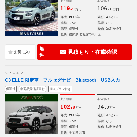
支払総額
本体価格
.
.
119
106
9
6
万円
万円
年式
2018年
走行
4.6万km
車検
'27/8
修復
なし
保証
保証付
整備
法定整備付
住所
愛知県 名古屋市中川区
無
見積もり・在庫確認
料
シトロエン
C3 ELLE 限定車 フルセグナビ Bluetooth USB入力
保証付
車両品質保証書付
購入プラン付き
支払総額
本体価格
.
.
102
94
8
0
万円
万円
年式
2018年
走行
4.9万km
車検
'27/6
修復
なし
保証
保証付
整備
法定整備付
住所
千葉県 柏市