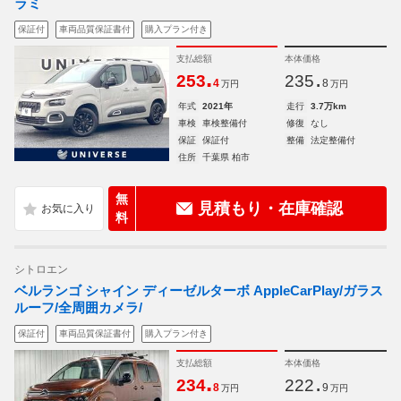
ラミ
保証付
車両品質保証書付
購入プラン付き
支払総額
本体価格
.
.
253
235
4
8
万円
万円
年式
2021年
走行
3.7万km
車検
車検整備付
修復
なし
保証
保証付
整備
法定整備付
住所
千葉県 柏市
無
見積もり・在庫確認
料
シトロエン
ベルランゴ シャイン ディーゼルターボ AppleCarPlay/ガラス
ルーフ/全周囲カメラ/
保証付
車両品質保証書付
購入プラン付き
支払総額
本体価格
.
.
234
222
8
9
万円
万円