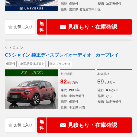
保証
保証付
整備
法定整備付
住所
愛知県 名古屋市中川区
無
見積もり・在庫確認
料
シトロエン
C3 シャイン 純正ディスプレイオーディオ カープレイ
保証付
車両品質保証書付
購入プラン付き
支払総額
本体価格
.
.
82
69
8
0
万円
万円
年式
2019年
走行
6.4万km
車検
車検整備付
修復
なし
保証
保証付
整備
法定整備付
住所
千葉県 柏市
無
見積もり・在庫確認
料