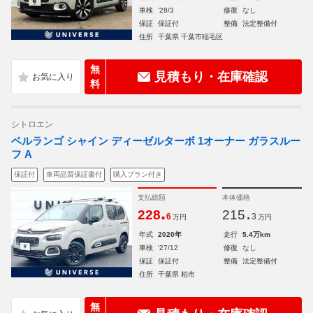
車検
'28/3
修復
なし
保証
保証付
整備
法定整備付
住所
千葉県 千葉市稲毛区
無
見積もり・在庫確認
料
シトロエン
ベルランゴ シャイン ディーゼルターボ 1オーナー ガラスルー
フ A
保証付
車両品質保証書付
購入プラン付き
支払総額
本体価格
.
.
228
215
6
3
万円
万円
年式
2020年
走行
5.4万km
車検
'27/12
修復
なし
保証
保証付
整備
法定整備付
住所
千葉県 柏市
無