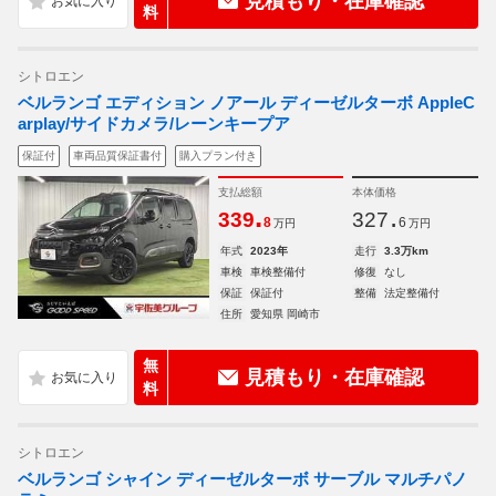
見積もり・在庫確認
料
シトロエン
ベルランゴ エディション ノアール ディーゼルターボ AppleC
arplay/サイドカメラ/レーンキープア
保証付
車両品質保証書付
購入プラン付き
支払総額
本体価格
.
.
339
327
8
6
万円
万円
年式
2023年
走行
3.3万km
車検
車検整備付
修復
なし
保証
保証付
整備
法定整備付
住所
愛知県 岡崎市
無
見積もり・在庫確認
料
シトロエン
ベルランゴ シャイン ディーゼルターボ サーブル マルチパノ