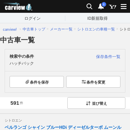
carview!
検索
通知
i
ログイン
ID新規取得
中古車トップ
メーカー一覧
シトロエンの車種一覧
シト
carview!
中古車一覧
検索中の条件
保存条件一覧
ハッチバック
条件を保存
条件を変更
591
件
並び替え
シトロエン
ベルランゴ シャイン ブルーHDi ディーゼルターボ ムーンル