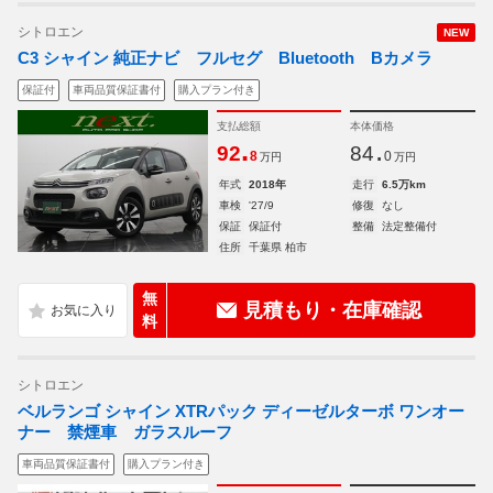
シトロエン
NEW
C3 シャイン 純正ナビ フルセグ Bluetooth Bカメラ
保証付
車両品質保証書付
購入プラン付き
支払総額
本体価格
.
.
92
84
8
0
万円
万円
年式
2018年
走行
6.5万km
車検
'27/9
修復
なし
保証
保証付
整備
法定整備付
住所
千葉県 柏市
無
見積もり・在庫確認
料
シトロエン
ベルランゴ シャイン XTRパック ディーゼルターボ ワンオー
ナー 禁煙車 ガラスルーフ
車両品質保証書付
購入プラン付き