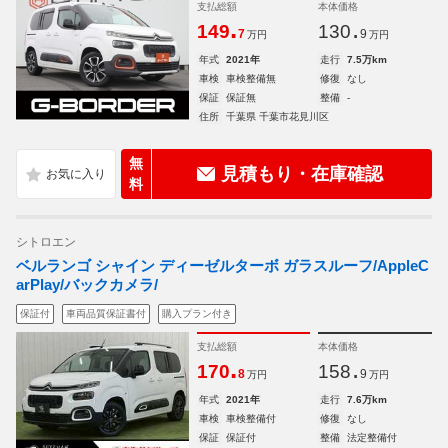
支払総額
本体価格
.
.
149
130
7
9
万円
万円
年式
2021年
走行
7.5万km
車検
車検整備無
修復
なし
保証
保証無
整備
-
住所
千葉県 千葉市花見川区
無
見積もり・在庫確認
料
シトロエン
ベルランゴ シャイン ディーゼルターボ ガラスルーフ/AppleC
arPlay/バックカメラ/
保証付
車両品質保証書付
購入プラン付き
支払総額
本体価格
.
.
170
158
8
9
万円
万円
年式
2021年
走行
7.6万km
車検
車検整備付
修復
なし
保証
保証付
整備
法定整備付