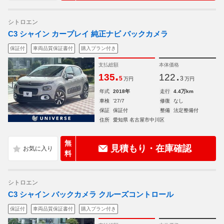
シトロエン
C3 シャイン カープレイ 純正ナビ バックカメラ
保証付
車両品質保証書付
購入プラン付き
支払総額
本体価格
.
.
135
122
5
3
万円
万円
年式
2018年
走行
4.4万km
車検
'27/7
修復
なし
保証
保証付
整備
法定整備付
住所
愛知県 名古屋市中川区
無
見積もり・在庫確認
料
シトロエン
C3 シャイン バックカメラ クルーズコントロール
保証付
車両品質保証書付
購入プラン付き