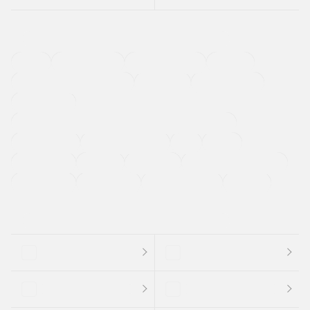
４ＷＤ
定期点検記録簿
ワンオーナーカー
福祉車両
メーカー系販売店取り扱い車
修復歴無し
アルミホイール
寒冷地仕様車
過給機設定モデル（ターボ・スーパーチャージャーなど)
ETC
CDプレーヤー
カーナビゲーション
禁煙車
法定整備付き
保証付き
エアバッグ
ディスチャージドランプ
支払総顔あり
クーポンあり
車両品質評価書付
新着車両