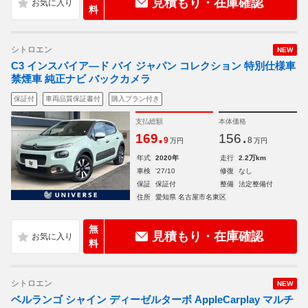
見積もり・在庫確認
料
シトロエン
NEW
C3 インスパイア―ド バイ ジャパン コレクション 特別仕様車
禁煙車 純正ナビ バックカメラ
保証付
車両品質保証書付
購入プラン付き
支払総額
本体価格
.
.
169
156
9
8
万円
万円
年式
2020年
走行
2.2万km
車検
'27/10
修復
なし
保証
保証付
整備
法定整備付
住所
愛知県 名古屋市名東区
無
見積もり・在庫確認
料
シトロエン
NEW
ベルランゴ シャイン ディーゼルターボ AppleCarplay マルチ