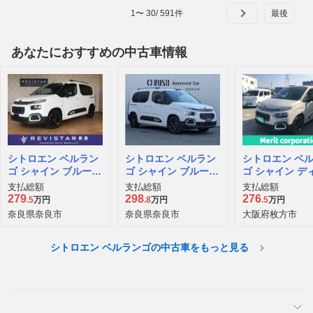
1
〜
30
/
591
件
あなたにおすすめの中古車情報
シトロエン ベルラン
シトロエン ベルラン
シトロエン ベ
ゴ シャイン ブルーH
ゴ シャイン ブルーH
ゴ シャイン デ
Di ディーゼルターボ
Di ディーゼルターボ
ルターボ
支払総額
支払総額
支払総額
279
298
276
.5
万円
.8
万円
.5
万円
奈良県奈良市
奈良県奈良市
大阪府枚方市
シトロエン ベルランゴの中古車をもっと見る