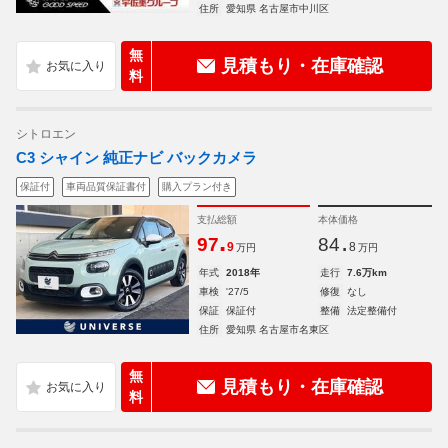
住所
愛知県 名古屋市中川区
無
見積もり・在庫確認
料
シトロエン
C3 シャイン 純正ナビ バックカメラ
保証付
車両品質保証書付
購入プラン付き
支払総額
本体価格
.
.
97
84
9
8
万円
万円
年式
2018年
走行
7.6万km
車検
'27/5
修復
なし
保証
保証付
整備
法定整備付
住所
愛知県 名古屋市名東区
無
見積もり・在庫確認
料