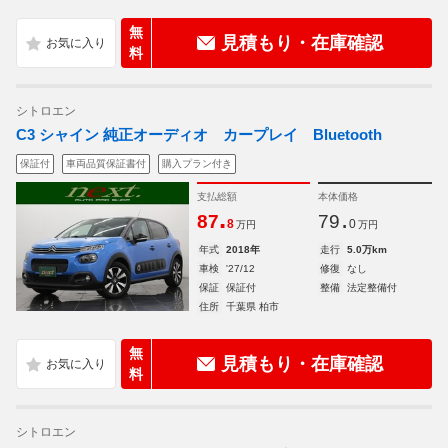
無
見積もり・在庫確認
料
シトロエン
C3 シャイン 純正オーディオ カープレイ Bluetooth
保証付
車両品質保証書付
購入プラン付き
支払総額
本体価格
.
.
87
79
8
0
万円
万円
年式
2018年
走行
5.0万km
車検
'27/12
修復
なし
保証
保証付
整備
法定整備付
住所
千葉県 柏市
無
見積もり・在庫確認
料
シトロエン