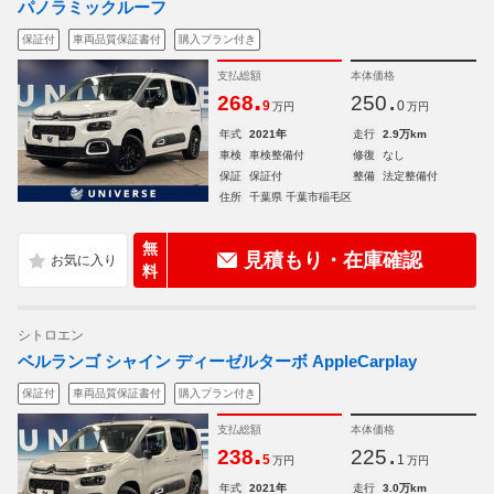
パノラミックルーフ
保証付
車両品質保証書付
購入プラン付き
支払総額
本体価格
.
.
268
250
9
0
万円
万円
年式
2021年
走行
2.9万km
車検
車検整備付
修復
なし
保証
保証付
整備
法定整備付
住所
千葉県 千葉市稲毛区
無
見積もり・在庫確認
料
シトロエン
ベルランゴ シャイン ディーゼルターボ AppleCarplay
保証付
車両品質保証書付
購入プラン付き
支払総額
本体価格
.
.
238
225
5
1
万円
万円
年式
2021年
走行
3.0万km