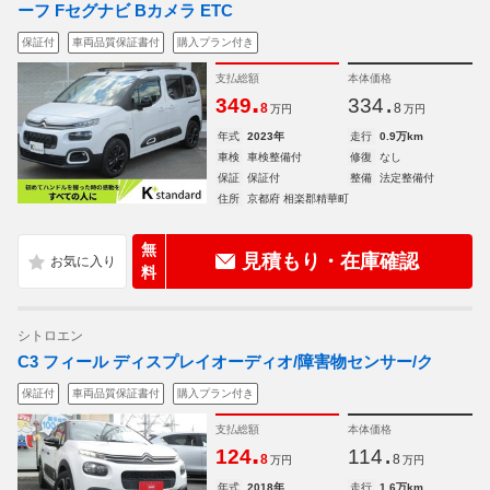
ーフ Fセグナビ Bカメラ ETC
保証付
車両品質保証書付
購入プラン付き
支払総額
本体価格
.
.
349
334
8
8
万円
万円
年式
2023年
走行
0.9万km
車検
車検整備付
修復
なし
保証
保証付
整備
法定整備付
住所
京都府 相楽郡精華町
無
見積もり・在庫確認
料
シトロエン
C3 フィール ディスプレイオーディオ/障害物センサー/ク
保証付
車両品質保証書付
購入プラン付き
支払総額
本体価格
.
.
124
114
8
8
万円
万円
年式
2018年
走行
1.6万km