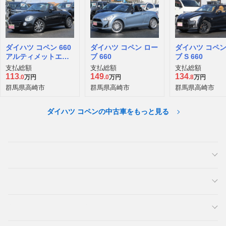
ダイハツ コペン 660
ダイハツ コペン ロー
ダイハツ コペン
アルティメットエデ
ブ 660
ブ S 660
ィションS
支払総額
支払総額
支払総額
113
149
134
.0
万円
.0
万円
.8
万円
群馬県高崎市
群馬県高崎市
群馬県高崎市
ダイハツ コペンの中古車をもっと見る