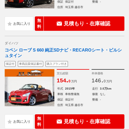
保証
保証付
整備
-
住所
埼玉県 越谷市
無
見積もり・在庫確認
料
ダイハツ
コペン ローブ S 660 純正SDナビ・RECAROシート・ビルシ
ュタイン
保証付
車両品質保証書付
購入プラン付き
支払総額
本体価格
.
.
154
146
0
0
万円
万円
年式
2015年
走行
3.0万km
車検
車検整備無
修復
なし
保証
保証付
整備
-
住所
埼玉県 越谷市
無
見積もり・在庫確認
料