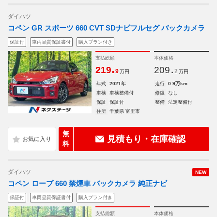
ダイハツ
コペン GR スポーツ 660 CVT SDナビフルセグ バックカメラ
保証付
車両品質保証書付
購入プラン付き
支払総額
本体価格
.
.
219
209
9
2
万円
万円
年式
2021年
走行
0.9万km
車検
車検整備付
修復
なし
保証
保証付
整備
法定整備付
住所
千葉県 富里市
無
見積もり・在庫確認
料
ダイハツ
NEW
コペン ローブ 660 禁煙車 バックカメラ 純正ナビ
保証付
車両品質保証書付
購入プラン付き
支払総額
本体価格