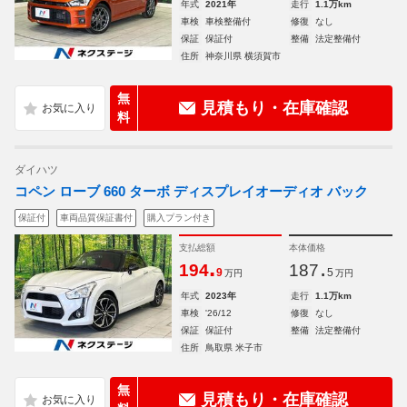
年式
2021年
走行
1.1万km
車検
車検整備付
修復
なし
保証
保証付
整備
法定整備付
住所
神奈川県 横須賀市
無
見積もり・在庫確認
料
ダイハツ
コペン ローブ 660 ターボ ディスプレイオーディオ バック
保証付
車両品質保証書付
購入プラン付き
支払総額
本体価格
.
.
194
187
9
5
万円
万円
年式
2023年
走行
1.1万km
車検
'26/12
修復
なし
保証
保証付
整備
法定整備付
住所
鳥取県 米子市
無
見積もり・在庫確認