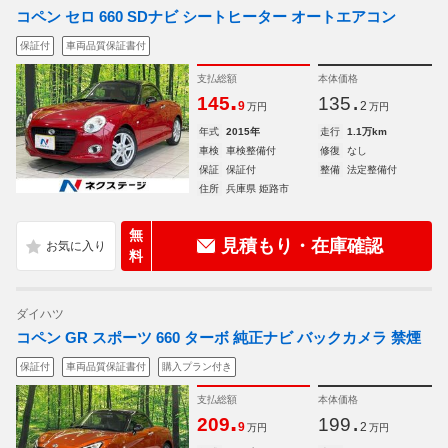
コペン セロ 660 SDナビ シートヒーター オートエアコン
保証付
車両品質保証書付
支払総額
本体価格
.
.
145
135
9
2
万円
万円
年式
2015年
走行
1.1万km
車検
車検整備付
修復
なし
保証
保証付
整備
法定整備付
住所
兵庫県 姫路市
無
見積もり・在庫確認
料
ダイハツ
コペン GR スポーツ 660 ターボ 純正ナビ バックカメラ 禁煙
保証付
車両品質保証書付
購入プラン付き
支払総額
本体価格
.
.
209
199
9
2
万円
万円