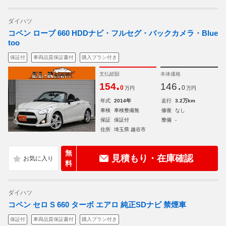
ダイハツ
コペン ローブ 660 HDDナビ・フルセグ・バックカメラ・Blue
too
保証付
車両品質保証書付
購入プラン付き
支払総額
本体価格
.
.
154
146
0
0
万円
万円
年式
2014年
走行
3.2万km
車検
車検整備無
修復
なし
保証
保証付
整備
-
住所
埼玉県 越谷市
無
見積もり・在庫確認
料
ダイハツ
コペン セロ S 660 ターボ エアロ 純正SDナビ 禁煙車
保証付
車両品質保証書付
購入プラン付き