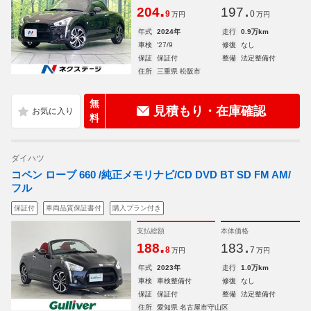
.
.
204
197
9
0
万円
万円
年式
2024年
走行
0.9万km
車検
'27/9
修復
なし
保証
保証付
整備
法定整備付
住所
三重県 松阪市
無
見積もり・在庫確認
料
ダイハツ
コペン ローブ 660 /純正メモリナビ/CD DVD BT SD FM AM/
フル
保証付
車両品質保証書付
購入プラン付き
支払総額
本体価格
.
.
188
183
8
7
万円
万円
年式
2023年
走行
1.0万km
車検
車検整備付
修復
なし
保証
保証付
整備
法定整備付
住所
愛知県 名古屋市守山区