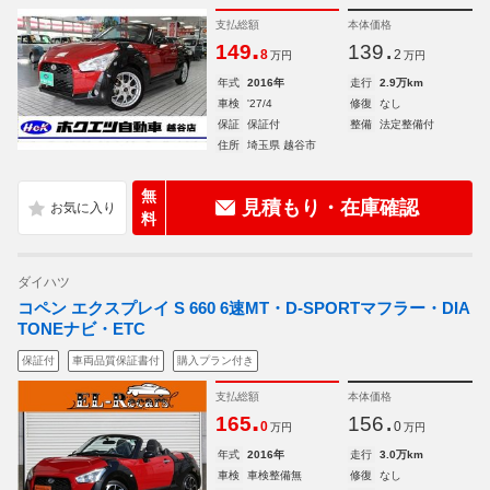
支払総額
本体価格
.
.
149
139
8
2
万円
万円
年式
2016年
走行
2.9万km
車検
'27/4
修復
なし
保証
保証付
整備
法定整備付
住所
埼玉県 越谷市
無
見積もり・在庫確認
料
ダイハツ
コペン エクスプレイ S 660 6速MT・D-SPORTマフラー・DIA
TONEナビ・ETC
保証付
車両品質保証書付
購入プラン付き
支払総額
本体価格
.
.
165
156
0
0
万円
万円
年式
2016年
走行
3.0万km
車検
車検整備無
修復
なし