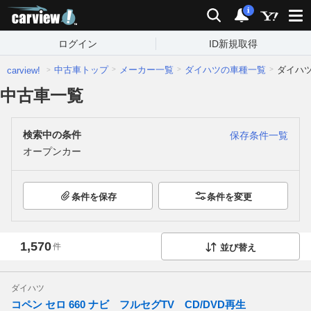
carview!
検索
通知
i
ログイン
ID新規取得
中古車トップ
メーカー一覧
ダイハツの車種一覧
ダイハ
carview!
中古車一覧
検索中の条件
保存条件一覧
オープンカー
条件を保存
条件を変更
1,570
件
並び替え
ダイハツ
コペン セロ 660 ナビ フルセグTV CD/DVD再生