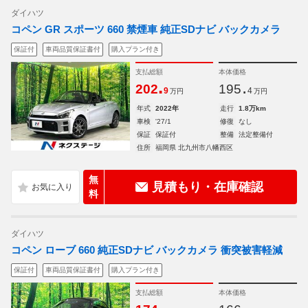
ダイハツ
コペン GR スポーツ 660 禁煙車 純正SDナビ バックカメラ
保証付
車両品質保証書付
購入プラン付き
支払総額
本体価格
.
.
202
195
9
4
万円
万円
年式
2022年
走行
1.8万km
車検
'27/1
修復
なし
保証
保証付
整備
法定整備付
住所
福岡県 北九州市八幡西区
無
見積もり・在庫確認
料
ダイハツ
コペン ローブ 660 純正SDナビ バックカメラ 衝突被害軽減
保証付
車両品質保証書付
購入プラン付き
支払総額
本体価格