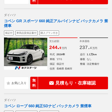
料
ダイハツ
コペン GR スポーツ 660 純正アルパインナビ バックカメラ 禁
煙車
保証付
車両品質保証書付
購入プラン付き
支払総額
本体価格
.
.
244
237
9
4
万円
万円
年式
2024年
走行
1.1万km
車検
'27/1
修復
なし
保証
保証付
整備
法定整備付
住所
長崎県 長崎市
無
見積もり・在庫確認
料
ダイハツ
コペン ローブ 660 純正SDナビ バックカメラ 禁煙車