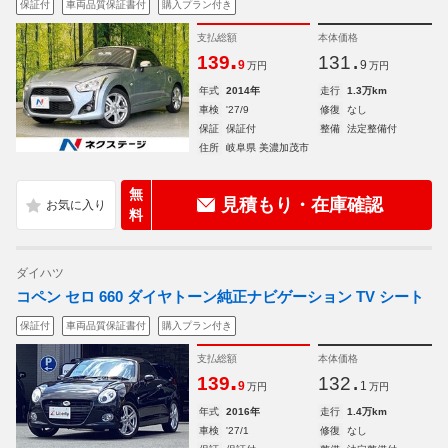
保証付
車両品質保証書付
購入プラン付き
支払総額
本体価格
.
.
139
131
9
9
万円
万円
年式
2014年
走行
1.3万km
車検
'27/9
修復
なし
保証
保証付
整備
法定整備付
住所
岐阜県 美濃加茂市
無
見積もり・在庫確認
料
ダイハツ
コペン セロ 660 ダイヤトーン純正ナビゲーション TV シート
保証付
車両品質保証書付
購入プラン付き
支払総額
本体価格
.
.
139
132
9
1
万円
万円
年式
2016年
走行
1.4万km
車検
'27/1
修復
なし