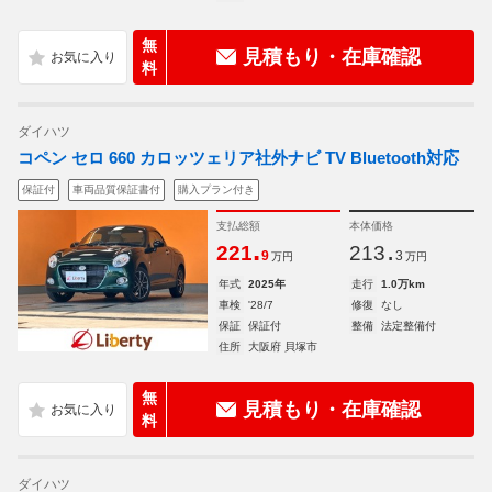
無
見積もり・在庫確認
料
ダイハツ
コペン セロ 660 カロッツェリア社外ナビ TV Bluetooth対応
保証付
車両品質保証書付
購入プラン付き
支払総額
本体価格
.
.
221
213
9
3
万円
万円
年式
2025年
走行
1.0万km
車検
'28/7
修復
なし
保証
保証付
整備
法定整備付
住所
大阪府 貝塚市
無
見積もり・在庫確認
料
ダイハツ