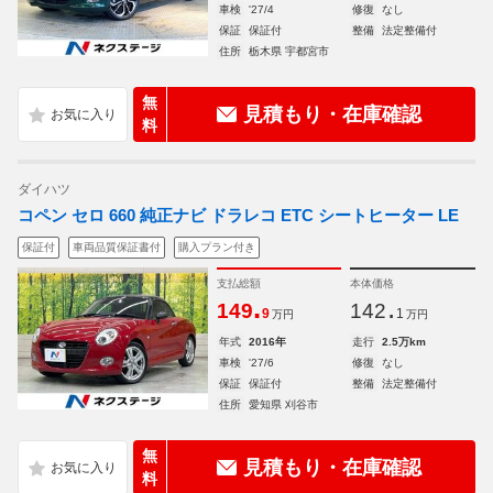
車検
'27/4
修復
なし
保証
保証付
整備
法定整備付
住所
栃木県 宇都宮市
無
見積もり・在庫確認
料
ダイハツ
コペン セロ 660 純正ナビ ドラレコ ETC シートヒーター LE
保証付
車両品質保証書付
購入プラン付き
支払総額
本体価格
.
.
149
142
9
1
万円
万円
年式
2016年
走行
2.5万km
車検
'27/6
修復
なし
保証
保証付
整備
法定整備付
住所
愛知県 刈谷市
無
見積もり・在庫確認
料