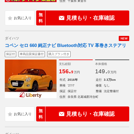
住所
千葉県 東金市
無
見積もり・在庫確認
料
ダイハツ
NEW
コペン セロ 660 純正ナビ Bluetooth対応 TV 革巻きステアリ
保証付
車両品質保証書付
購入プラン付き
支払総額
本体価格
.
.
156
149
9
0
万円
万円
年式
2016年
走行
3.3万km
車検
'27/7
修復
なし
保証
保証付
整備
法定整備付
住所
奈良県 北葛城郡河合町
無
見積もり・在庫確認
料