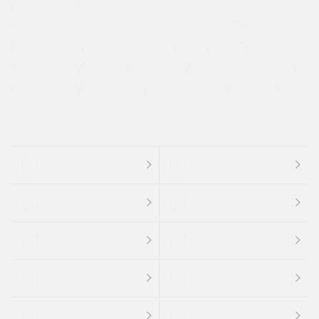
寒冷地仕様車
過給機設定モデル（ターボ・スーパーチャージャーなど)
ETC
CDプレーヤー
カーナビゲーション
禁煙車
法定整備付き
保証付き
エアバッグ
ディスチャージドランプ
支払総顔あり
クーポンあり
車両品質評価書付
新着車両