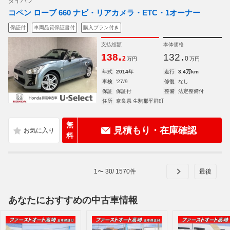
ダイハツ
コペン ローブ 660 ナビ・リアカメラ・ETC・1オーナー
保証付
車両品質保証書付
購入プラン付き
支払総額
本体価格
.
.
138
132
2
0
万円
万円
年式
2014年
走行
3.4万km
車検
'27/9
修復
なし
保証
保証付
整備
法定整備付
住所
奈良県 生駒郡平群町
無
見積もり・在庫確認
料
1
〜
30
/
1570
件
あなたにおすすめの中古車情報