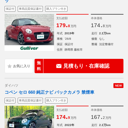
ッ
保証付
車両品質保証書付
購入プラン付き
支払総額
本体価格
.
.
179
174
8
8
万円
万円
年式
2019年
走行
2.2万km
車検
'26/8
修復
なし
保証
保証付
整備
法定整備付
住所
静岡県 藤枝市
無
見積もり・在庫確認
料
ダイハツ
NEW
コペン セロ 660 純正ナビ バックカメラ 禁煙車
保証付
車両品質保証書付
購入プラン付き
支払総額
本体価格
.
.
174
167
9
2
万円
万円
年式
2022年
走行
2.2万km