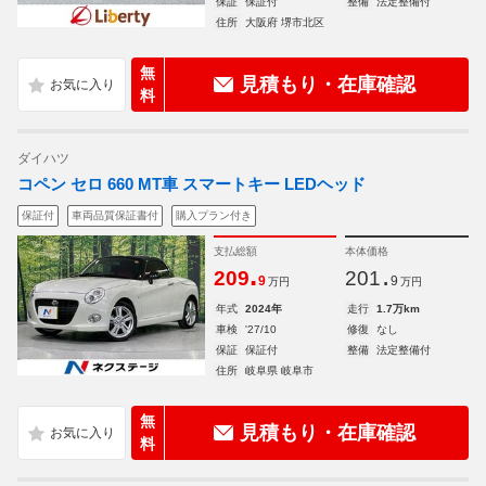
保証
保証付
整備
法定整備付
住所
大阪府 堺市北区
無
見積もり・在庫確認
料
ダイハツ
コペン セロ 660 MT車 スマートキー LEDヘッド
保証付
車両品質保証書付
購入プラン付き
支払総額
本体価格
.
.
209
201
9
9
万円
万円
年式
2024年
走行
1.7万km
車検
'27/10
修復
なし
保証
保証付
整備
法定整備付
住所
岐阜県 岐阜市
無
見積もり・在庫確認
料