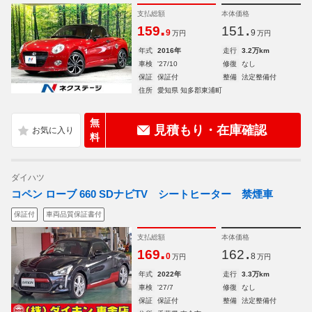
支払総額
本体価格
.
.
159
151
9
9
万円
万円
年式
2016年
走行
3.2万km
車検
'27/10
修復
なし
保証
保証付
整備
法定整備付
住所
愛知県 知多郡東浦町
無
見積もり・在庫確認
料
ダイハツ
コペン ローブ 660 SDナビTV シートヒーター 禁煙車
保証付
車両品質保証書付
支払総額
本体価格
.
.
169
162
0
8
万円
万円
年式
2022年
走行
3.3万km
車検
'27/7
修復
なし
保証
保証付
整備
法定整備付