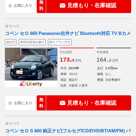
無
見積もり・在庫確認
料
ダイハツ
コペン セロ 660 Panasonic社外ナビ Bluetooth対応 TV Bカメ
保証付
車両品質保証書付
購入プラン付き
支払総額
本体価格
.
.
173
164
9
6
万円
万円
年式
2019年
走行
2.0万km
車検
'26/12
修復
なし
保証
保証付
整備
法定整備付
住所
大阪府 八尾市
無
見積もり・在庫確認
料
ダイハツ
コペン セロ S 660 純正ナビ(フルセグ/CD/DVD/BT/AM/FM) バ