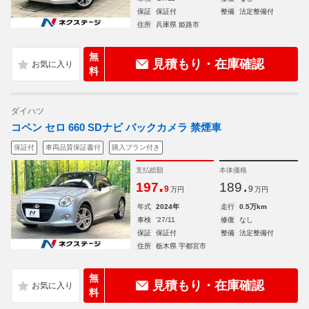
保証
保証付
整備
法定整備付
住所
兵庫県 姫路市
無
見積もり・在庫確認
料
ダイハツ
コペン セロ 660 SDナビ バックカメラ 禁煙車
保証付
車両品質保証書付
購入プラン付き
支払総額
本体価格
.
.
197
189
9
9
万円
万円
年式
2024年
走行
0.5万km
車検
'27/11
修復
なし
保証
保証付
整備
法定整備付
住所
栃木県 宇都宮市
無
見積もり・在庫確認
料