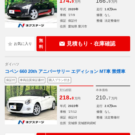
.
.
174
166
9
9
万円
万円
年式
2020年
走行
1.8万km
車検
'27/9
修復
なし
保証
保証付
整備
法定整備付
住所
愛知県 豊川市
無
見積もり・在庫確認
料
ダイハツ
コペン 660 20th アニバーサリー エディション MT車 禁煙車
保証付
車両品質保証書付
購入プラン付き
支払総額
本体価格
.
.
218
210
8
7
万円
万円
年式
2022年
走行
2.0万km
車検
'27/12
修復
なし
保証
保証付
整備
法定整備付
住所
宮城県 宮城郡利府町