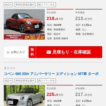
保証付
車両品質保証書付
購入プラン付き
支払総額
本体価格
.
.
218
213
8
6
万円
万円
年式
2026年
走行
0.1万km
車検
車検整備付
修復
なし
保証
保証付
整備
法定整備付
住所
群馬県 高崎市
無
見積もり・在庫確認
料
ダイハツ
コペン 660 20th アニバーサリー エディション MT車 ターボ
保証付
車両品質保証書付
購入プラン付き
支払総額
本体価格
.
.
225
217
9
9
万円
万円
年式
2022年
走行
0.2万km
車検
'27/11
修復
なし