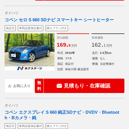
ダイハツ
コペン セロ S 660 SDナビ スマートキー シートヒーター
保証付
車両品質保証書付
購入プラン付き
支払総額
本体価格
.
.
169
162
9
1
万円
万円
年式
2016年
走行
2.6万km
車検
'27/6
修復
なし
保証
保証付
整備
法定整備付
住所
神奈川県 横須賀市
無
見積もり・在庫確認
料
ダイハツ
コペン エクスプレイ S 660 純正SDナビ・DVDV・Bluetoot
h・Bカメラ・純
保証付
車両品質保証書付
購入プラン付き