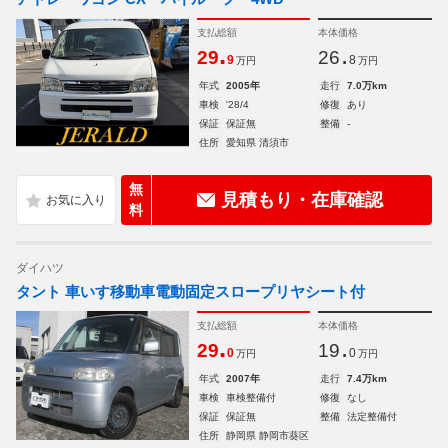
支払総額
本体価格
.
.
29
26
9
8
万円
万円
年式
2005年
走行
7.0万km
車検
'28/4
修復
あり
保証
保証無
整備
-
住所
愛知県 清須市
無
見積もり・在庫確認
料
ダイハツ
タント 車いす移動車電動固定スロープリヤシート付
支払総額
本体価格
.
.
29
19
0
0
万円
万円
年式
2007年
走行
7.4万km
車検
車検整備付
修復
なし
保証
保証無
整備
法定整備付
住所
静岡県 静岡市葵区