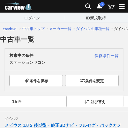
carview!
検索
通知
i
ログイン
ID新規取得
中古車トップ
メーカー一覧
ダイハツの車種一覧
ダイハ
carview!
中古車一覧
検索中の条件
保存条件一覧
ステーションワゴン
条件を保存
条件を変更
15
件
並び替え
ダイハツ
メビウス 1.8 S 後期型・純正SDナビ・フルセグ・バックカメ