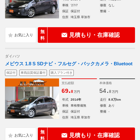
車検
'27/7
修復
なし
保証
保証付
整備
-
住所
埼玉県 草加市
無
見積もり・在庫確認
料
ダイハツ
メビウス 1.8 S SDナビ・フルセグ・バックカメラ・Bluetoot
保証付
車両品質保証書付
購入プラン付き
支払総額
本体価格
.
.
69
54
8
8
万円
万円
年式
2014年
走行
8.8万km
車検
車検整備無
修復
あり
保証
保証付
整備
-
住所
埼玉県 草加市
無
見積もり・在庫確認
料