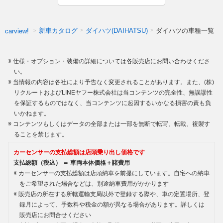
新車カタログ
ダイハツ(DAIHATSU)
ダイハツの車種一覧
carview!
仕様・オプション・装備の詳細については各販売店にお問い合わせくださ
い。
当情報の内容は各社により予告なく変更されることがあります。また、(株)
リクルートおよびLINEヤフー株式会社は当コンテンツの完全性、無誤謬性
を保証するものではなく、当コンテンツに起因するいかなる損害の責も負
いかねます。
コンテンツもしくはデータの全部または一部を無断で転写、転載、複製す
ることを禁じます。
カーセンサーの支払総額は店頭乗り出し価格です
支払総額（税込） ＝ 車両本体価格＋諸費用
カーセンサーの支払総額は店頭納車を前提にしています。自宅への納車
をご希望された場合などは、別途納車費用がかかります
販売店の所在する所轄運輸支局以外で登録する際や、車の定置場所、登
録月によって、手数料や税金の額が異なる場合があります。詳しくは
販売店にお問合せください