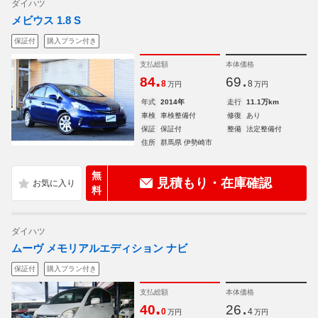
ダイハツ
メビウス 1.8 S
保証付
購入プラン付き
支払総額
本体価格
.
.
84
69
8
8
万円
万円
年式
2014年
走行
11.1万km
車検
車検整備付
修復
あり
保証
保証付
整備
法定整備付
住所
群馬県 伊勢崎市
無
見積もり・在庫確認
料
ダイハツ
ムーヴ メモリアルエディション ナビ
保証付
購入プラン付き
支払総額
本体価格
.
.
40
26
0
4
万円
万円