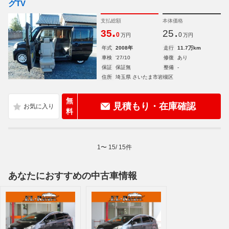
グTV
支払総額
本体価格
.
.
35
25
0
0
万円
万円
年式
2008年
走行
11.7万km
車検
'27/10
修復
あり
保証
保証無
整備
-
住所
埼玉県 さいたま市岩槻区
無
見積もり・在庫確認
料
1
〜
15
/
15
件
あなたにおすすめの中古車情報