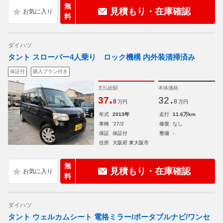
無
見積もり・在庫確認
料
ダイハツ
タント スローパー4人乗り ロック機構 内外装清掃済み
保証付
購入プラン付き
支払総額
本体価格
.
.
37
32
8
8
万円
万円
年式
2013年
走行
11.6万km
車検
'27/2
修復
なし
保証
保証付
整備
-
住所
大阪府 東大阪市
無
見積もり・在庫確認
料
ダイハツ
タント ウェルカムシート 電格ミラー/ポータブルナビ/ワンセ