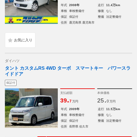
年式
2008年
走行
11.4万km
車検
車検整備付
修復
なし
保証
保証付
整備
法定整備付
住所
鹿児島県 鹿児島市
ダイハツ
タント カスタムRS 4WD ターボ スマートキー パワースラ
イドドア
保証付
支払総額
本体価格
.
.
39
25
7
0
万円
万円
年式
2009年
走行
11.5万km
車検
車検整備付
修復
なし
保証
保証付
整備
法定整備付
住所
長野県 佐久市