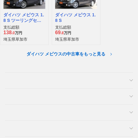
ダイハツ メビウス 1.
ダイハツ メビウス 1.
8 S ツーリングセレ
8 S
クション
支払総額
支払総額
138
69
.0
万円
.8
万円
埼玉県草加市
埼玉県草加市
ダイハツ メビウスの中古車をもっと見る