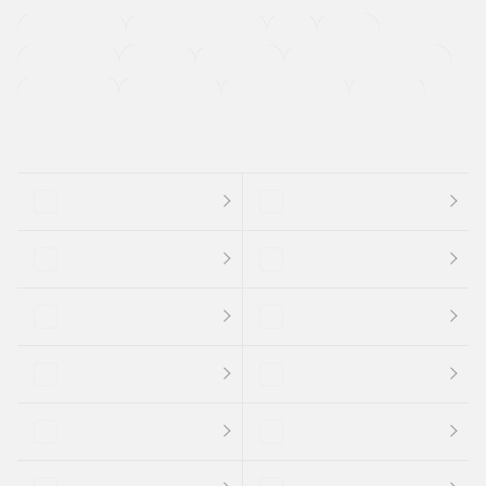
ETC
CDプレーヤー
カーナビゲーション
禁煙車
法定整備付き
保証付き
エアバッグ
ディスチャージドランプ
支払総顔あり
クーポンあり
車両品質評価書付
新着車両