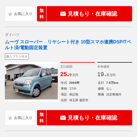
無
見積もり・在庫確認
料
ダイハツ
ムーヴ スローパー リヤシート付き 10型スマホ連携DSP/Tベ
ルト済/電動固定装置
購入プラン付き
支払総額
本体価格
.
.
25
19
0
8
万円
万円
年式
2004年
走行
7.9万km
車検
'27/6
修復
なし
保証
保証無
整備
法定整備付
住所
埼玉県 蓮田市
無
見積もり・在庫確認
料