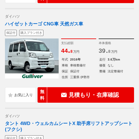
ダイハツ
ハイゼットカーゴ CNG車 天然ガス車
保証付
購入プラン付き
支払総額
本体価格
.
.
44
39
8
8
万円
万円
年式
2016年
走行
3.6万km
車検
車検整備付
修復
なし
保証
保証付
整備
法定整備付
住所
三重県 伊勢市
無
見積もり・在庫確認
料
ダイハツ
タント 4WD・ウェルカムシートX 助手席リフトアップシート
(フクシ)
保証付
購入プラン付き