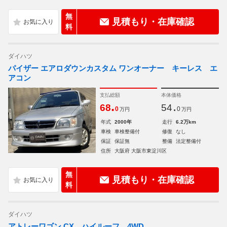
無
見積もり・在庫確認
料
ダイハツ
パイザー エアロダウンカスタム ワンオーナー キーレス エ
アコン
支払総額
本体価格
.
.
68
54
0
0
万円
万円
年式
2000年
走行
6.2万km
車検
車検整備付
修復
なし
保証
保証無
整備
法定整備付
住所
大阪府 大阪市東淀川区
無
見積もり・在庫確認
料
ダイハツ
アトレーワゴン CX ハイルーフ 4WD