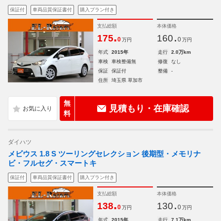
保証付
車両品質保証書付
購入プラン付き
支払総額
本体価格
.
.
175
160
0
0
万円
万円
年式
2015年
走行
2.0万km
車検
車検整備無
修復
なし
保証
保証付
整備
-
住所
埼玉県 草加市
無
見積もり・在庫確認
料
ダイハツ
メビウス 1.8 S ツーリングセレクション 後期型・メモリナ
ビ・フルセグ・スマートキ
保証付
車両品質保証書付
購入プラン付き
支払総額
本体価格
.
.
138
130
0
0
万円
万円
年式
2015年
走行
7.1万km