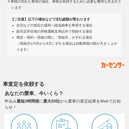
車検の切れた車両の場合、車検を取得するために必要な費用も含まれて
います
【ご注意】以下の場合などで支払総額が変わります
自宅などの指定の場所へ陸送納車を希望する場合
販売店所在地の所轄運輸支局以外で登録する場合
商談～契約～登録の間に「登録月」がずれる場合
（登録月が3月から4月にずれる場合は自動車税の額が大きく上が
ります）
車査定を依頼する
あなたの愛車、今いくら？
申込み
最短3時間後
に
最大20社
から愛車の査定結果をWebでお知
らせ！