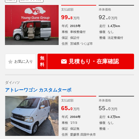
支払総額
本体価格
.
.
99
92
8
0
万円
万円
年式
2015年
走行
1.4万km
車検
車検整備付
修復
なし
保証
保証付
整備
法定整備付
住所
茨城県 つくば市
無
見積もり・在庫確認
料
ダイハツ
アトレーワゴン カスタムターボ
支払総額
本体価格
.
.
65
55
0
0
万円
万円
年式
2004年
走行
6.2万km
車検
'27/3
修復
なし
保証
保証無
整備
-
住所
愛媛県 四国中央市