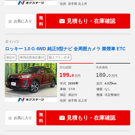
住所
岩手県 北上市
無
見積もり・在庫確認
料
ダイハツ
ロッキー 1.0 G 4WD 純正9型ナビ 全周囲カメラ 禁煙車 ETC
保証付
車両品質保証書付
購入プラン付き
支払総額
本体価格
.
.
199
189
9
0
万円
万円
年式
2020年
走行
4.0万km
車検
'27/8
修復
なし
保証
保証付
整備
法定整備付
住所
岩手県 北上市
無
見積もり・在庫確認
料