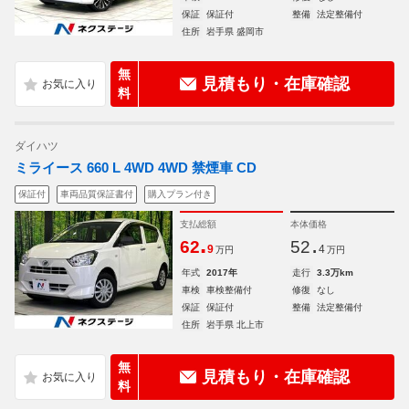
保証
保証付
整備
法定整備付
住所
岩手県 盛岡市
無
見積もり・在庫確認
料
ダイハツ
ミライース 660 L 4WD 4WD 禁煙車 CD
保証付
車両品質保証書付
購入プラン付き
支払総額
本体価格
.
.
62
52
9
4
万円
万円
年式
2017年
走行
3.3万km
車検
車検整備付
修復
なし
保証
保証付
整備
法定整備付
住所
岩手県 北上市
無
見積もり・在庫確認
料