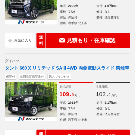
年式
2020年
走行
4.9万km
車検
'27/6
修復
なし
保証
保証付
整備
法定整備付
住所
岩手県 北上市
無
見積もり・在庫確認
料
ダイハツ
タント 660 X リミテッド SAIII 4WD 両側電動スライド 禁煙車
保証付
車両品質保証書付
購入プラン付き
支払総額
本体価格
.
.
109
102
9
2
万円
万円
年式
2018年
走行
5.1万km
車検
'27/4
修復
なし
保証
保証付
整備
法定整備付
住所
岩手県 北上市
無