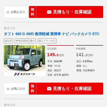
無
見積もり・在庫確認
料
ダイハツ
タフト 660 G 4WD 衝突軽減 禁煙車 ナビ バックカメラ ETC
保証付
車両品質保証書付
購入プラン付き
支払総額
本体価格
.
.
149
141
9
9
万円
万円
年式
2022年
走行
0.8万km
車検
'27/11
修復
なし
保証
保証付
整備
法定整備付
住所
岩手県 盛岡市
無
見積もり・在庫確認
料
ダイハツ