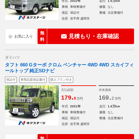
年式
2022年
走行
1.6万km
車検
車検整備付
修復
なし
保証
保証付
整備
法定整備付
住所
岩手県 盛岡市
無
見積もり・在庫確認
料
ダイハツ
タフト 660 Gターボ クロム ベンチャー 4WD 4WD スカイフィ
ールトップ 純正SDナビ
保証付
車両品質保証書付
購入プラン付き
支払総額
本体価格
.
.
179
169
9
2
万円
万円
年式
2021年
走行
1.6万km
車検
車検整備付
修復
なし
保証
保証付
整備
法定整備付
住所
岩手県 盛岡市
無