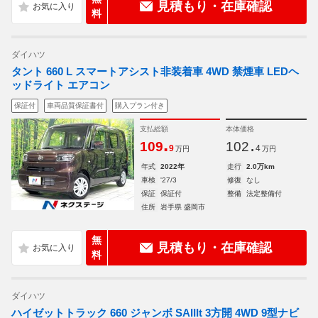
見積もり・在庫確認
料
ダイハツ
タント 660 L スマートアシスト非装着車 4WD 禁煙車 LEDヘ
ッドライト エアコン
保証付
車両品質保証書付
購入プラン付き
支払総額
本体価格
.
.
109
102
9
4
万円
万円
年式
2022年
走行
2.0万km
車検
'27/3
修復
なし
保証
保証付
整備
法定整備付
住所
岩手県 盛岡市
無
見積もり・在庫確認
料
ダイハツ
ハイゼットトラック 660 ジャンボ SAIIIt 3方開 4WD 9型ナビ