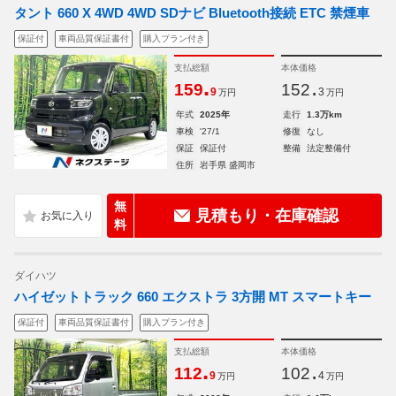
タント 660 X 4WD 4WD SDナビ Bluetooth接続 ETC 禁煙車
保証付
車両品質保証書付
購入プラン付き
支払総額
本体価格
.
.
159
152
9
3
万円
万円
年式
2025年
走行
1.3万km
車検
'27/1
修復
なし
保証
保証付
整備
法定整備付
住所
岩手県 盛岡市
無
見積もり・在庫確認
料
ダイハツ
ハイゼットトラック 660 エクストラ 3方開 MT スマートキー
保証付
車両品質保証書付
購入プラン付き
支払総額
本体価格
.
.
112
102
9
4
万円
万円