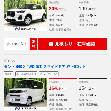
支払総額
本体価格
.
.
209
199
9
0
万円
万円
年式
2025年
走行
0.6万km
車検
'27/6
修復
なし
保証
保証付
整備
法定整備付
住所
岩手県 盛岡市
無
見積もり・在庫確認
料
ダイハツ
タント 660 X 4WD 電動スライドドア 純正SDナビ
保証付
車両品質保証書付
購入プラン付き
支払総額
本体価格
.
.
164
154
9
2
万円
万円
年式
2024年
走行
0.7万km
車検
車検整備付
修復
なし
保証
保証付
整備
法定整備付
住所
岩手県 北上市