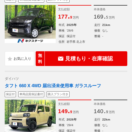
支払総額
本体価格
.
.
177
169
9
5
万円
万円
年式
2025年
走行
21km
車検
'28/6
修復
なし
保証
保証付
整備
-
住所
岩手県 北上市
無
見積もり・在庫確認
料
ダイハツ
タフト 660 X 4WD 届出済未使用車 ガラスルーフ
保証付
車両品質保証書付
購入プラン付き
支払総額
本体価格
.
.
149
140
9
9
万円
万円
年式
2026年
走行
22km
車検
'29/4
修復
なし
保証
保証付
整備
-