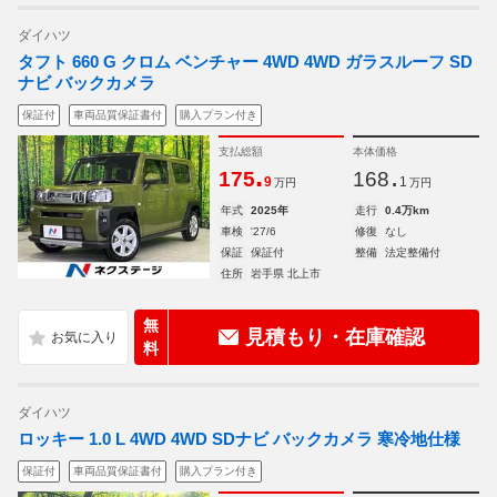
ダイハツ
タフト 660 G クロム ベンチャー 4WD 4WD ガラスルーフ SD
ナビ バックカメラ
保証付
車両品質保証書付
購入プラン付き
支払総額
本体価格
.
.
175
168
9
1
万円
万円
年式
2025年
走行
0.4万km
車検
'27/6
修復
なし
保証
保証付
整備
法定整備付
住所
岩手県 北上市
無
見積もり・在庫確認
料
ダイハツ
ロッキー 1.0 L 4WD 4WD SDナビ バックカメラ 寒冷地仕様
保証付
車両品質保証書付
購入プラン付き