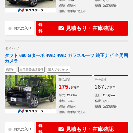
保証
保証付
整備
法定整備付
住所
岩手県 北上市
無
見積もり・在庫確認
料
ダイハツ
タフト 660 Gターボ 4WD 4WD ガラスルーフ 純正ナビ 全周囲
カメラ
保証付
車両品質保証書付
購入プラン付き
支払総額
本体価格
.
.
175
167
9
7
万円
万円
年式
2021年
走行
2.5万km
車検
'28/1
修復
なし
保証
保証付
整備
法定整備付
住所
岩手県 北上市
無
見積もり・在庫確認
料