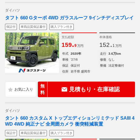
ダイハツ
タフト 660 Gターボ 4WD ガラスルーフ 9インチディスプレイ
保証付
車両品質保証書付
購入プラン付き
支払総額
本体価格
.
.
159
152
9
1
万円
万円
年式
2020年
走行
3.6万km
車検
'27/6
修復
なし
保証
保証付
整備
法定整備付
住所
岩手県 盛岡市
無
見積もり・在庫確認
料
ダイハツ
タント 660 カスタム X トップエディションリミテッド SAIII 4
WD 4WD 純正ナビ 全周囲カメラ 衝突軽減装置
保証付
車両品質保証書付
購入プラン付き