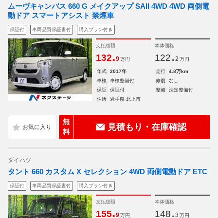
ムーヴキャンバス 660 G メイクアップ SAII 4WD 4WD 両側電
動ドア スマートアシスト 禁煙車
保証付
車両品質保証書付
購入プラン付き
支払総額
本体価格
.
.
132
122
9
2
万円
万円
年式
2017年
走行
4.8万km
車検
車検整備付
修復
なし
保証
保証付
整備
法定整備付
住所
岩手県 北上市
無
見積もり・在庫確認
料
ダイハツ
タント 660 カスタム X セレクション 4WD 両側電動ドア ETC
保証付
車両品質保証書付
購入プラン付き
支払総額
本体価格
.
.
155
148
9
3
万円
万円