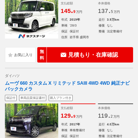
支払総額
本体価格
.
.
145
137
9
5
万円
万円
年式
2019年
走行
3.9万km
車検
'28/3
修復
なし
保証
保証付
整備
法定整備付
住所
岩手県 盛岡市
無
見積もり・在庫確認
料
ダイハツ
ムーヴ 660 カスタム X リミテッド SAIII 4WD 4WD 純正ナビ
バックカメラ
保証付
車両品質保証書付
購入プラン付き
支払総額
本体価格
.
.
129
119
9
2
万円
万円
年式
2017年
走行
4.0万km
車検
車検整備付
修復
なし
保証
保証付
整備
法定整備付