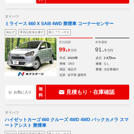
ダイハツ
ミライース 660 X SAIII 4WD 禁煙車 コーナーセンサー
保証付
車両品質保証書付
購入プラン付き
支払総額
本体価格
.
.
99
91
9
9
万円
万円
年式
2023年
走行
2.8万km
車検
'28/2
修復
なし
保証
保証付
整備
法定整備付
住所
岩手県 盛岡市
無
見積もり・在庫確認
料
ダイハツ
ハイゼットカーゴ 660 クルーズ 4WD 4WD バックカメラ スマ
ートアシスト 禁煙車
保証付
車両品質保証書付
購入プラン付き