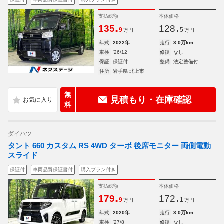
支払総額
本体価格
.
.
135
128
9
5
万円
万円
年式
2022年
走行
3.0万km
車検
'26/12
修復
なし
保証
保証付
整備
法定整備付
住所
岩手県 北上市
無
見積もり・在庫確認
料
ダイハツ
タント 660 カスタム RS 4WD ターボ 後席モニター 両側電動
スライド
保証付
車両品質保証書付
購入プラン付き
支払総額
本体価格
.
.
179
172
9
1
万円
万円
年式
2020年
走行
3.0万km
車検
'27/8
修復
なし