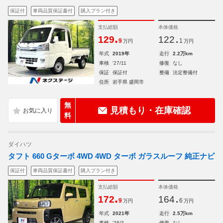
保証付
車両品質保証書付
購入プラン付き
支払総額
本体価格
.
.
129
122
9
1
万円
万円
年式
2019年
走行
2.2万km
車検
'27/11
修復
なし
保証
保証付
整備
法定整備付
住所
岩手県 盛岡市
無
見積もり・在庫確認
料
ダイハツ
タフト 660 Gターボ 4WD 4WD ターボ ガラスルーフ 純正ナビ
保証付
車両品質保証書付
購入プラン付き
支払総額
本体価格
.
.
172
164
9
6
万円
万円
年式
2021年
走行
2.5万km
車検
'28/3
修復
なし