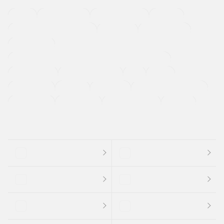
４ＷＤ
定期点検記録簿
ワンオーナーカー
福祉車両
メーカー系販売店取り扱い車
修復歴無し
アルミホイール
寒冷地仕様車
過給機設定モデル（ターボ・スーパーチャージャーなど)
ETC
CDプレーヤー
カーナビゲーション
禁煙車
法定整備付き
保証付き
エアバッグ
ディスチャージドランプ
支払総顔あり
クーポンあり
車両品質評価書付
新着車両