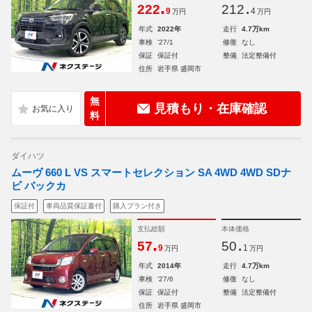
.
.
222
212
9
4
万円
万円
年式
2022年
走行
4.7万km
車検
'27/1
修復
なし
保証
保証付
整備
法定整備付
住所
岩手県 盛岡市
無
見積もり・在庫確認
料
ダイハツ
ムーヴ 660 L VS スマートセレクション SA 4WD 4WD SDナ
ビ バックカ
保証付
車両品質保証書付
購入プラン付き
支払総額
本体価格
.
.
57
50
9
1
万円
万円
年式
2014年
走行
4.7万km
車検
'27/6
修復
なし
保証
保証付
整備
法定整備付
住所
岩手県 盛岡市