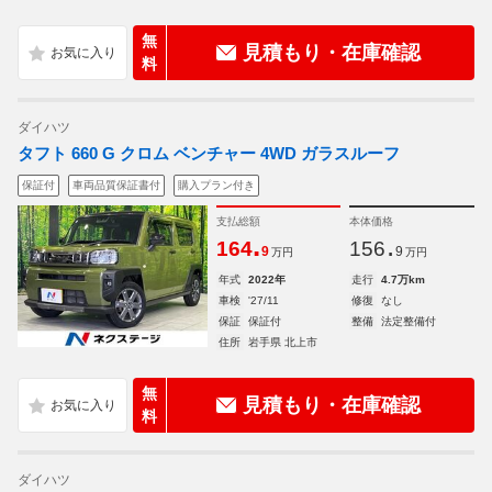
無
見積もり・在庫確認
料
ダイハツ
タフト 660 G クロム ベンチャー 4WD ガラスルーフ
保証付
車両品質保証書付
購入プラン付き
支払総額
本体価格
.
.
164
156
9
9
万円
万円
年式
2022年
走行
4.7万km
車検
'27/11
修復
なし
保証
保証付
整備
法定整備付
住所
岩手県 北上市
無
見積もり・在庫確認
料
ダイハツ