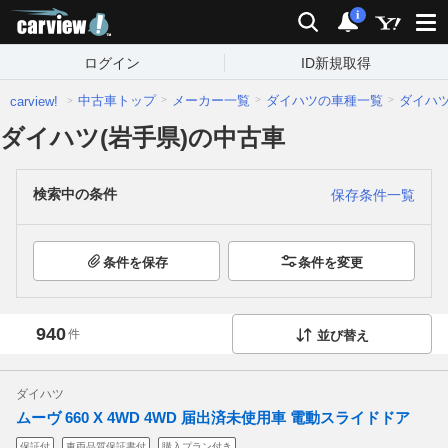
carview!
検索
通知
i
ログイン
ID新規取得
中古車トップ
メーカー一覧
ダイハツの車種一覧
ダイハ
carview!
ダイハツ(岩手県)の中古車
検索中の条件
保存条件一覧
条件を保存
条件を変更
940
件
並び替え
ダイハツ
ムーヴ 660 X 4WD 4WD 届出済未使用車 電動スライドドア
保証付
車両品質保証書付
購入プラン付き