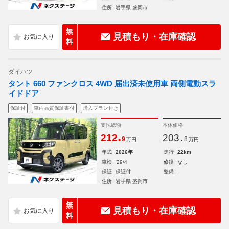
住所
岩手県 盛岡市
無
見積もり・在庫確認
料
ダイハツ
タント 660 ファンクロス 4WD 届出済未使用車 両側電動スラ
イドドア
保証付
車両品質保証書付
購入プラン付き
支払総額
本体価格
.
.
212
203
9
8
万円
万円
年式
2026年
走行
22km
車検
'29/4
修復
なし
保証
保証付
整備
-
住所
岩手県 盛岡市
無
見積もり・在庫確認
料