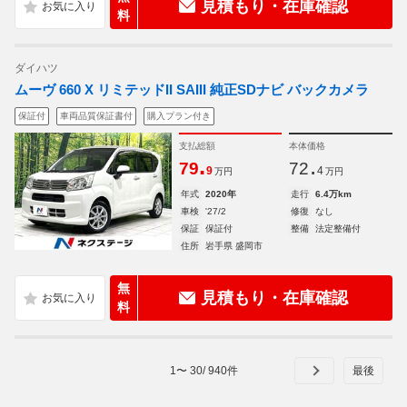
見積もり・在庫確認
料
ダイハツ
ムーヴ 660 X リミテッドII SAIII 純正SDナビ バックカメラ
保証付
車両品質保証書付
購入プラン付き
支払総額
本体価格
.
.
79
72
9
4
万円
万円
年式
2020年
走行
6.4万km
車検
'27/2
修復
なし
保証
保証付
整備
法定整備付
住所
岩手県 盛岡市
無
見積もり・在庫確認
料
1
〜
30
/
940
件