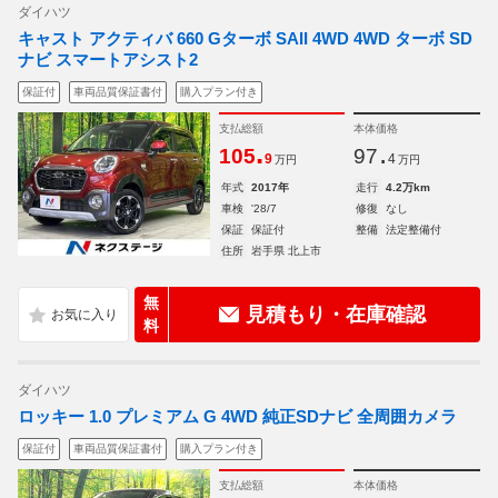
ダイハツ
キャスト アクティバ 660 Gターボ SAII 4WD 4WD ターボ SD
ナビ スマートアシスト2
保証付
車両品質保証書付
購入プラン付き
支払総額
本体価格
.
.
105
97
9
4
万円
万円
年式
2017年
走行
4.2万km
車検
'28/7
修復
なし
保証
保証付
整備
法定整備付
住所
岩手県 北上市
無
見積もり・在庫確認
料
ダイハツ
ロッキー 1.0 プレミアム G 4WD 純正SDナビ 全周囲カメラ
保証付
車両品質保証書付
購入プラン付き
支払総額
本体価格