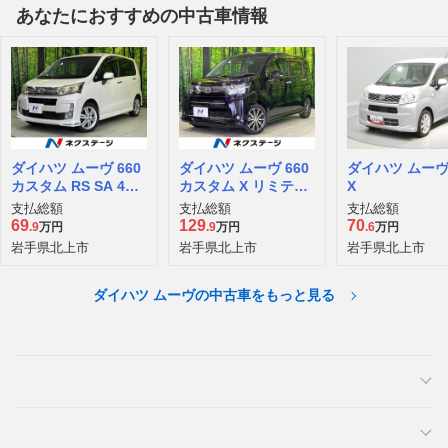
あなたにおすすめの中古車情報
ダイハツ ムーヴ 660
ダイハツ ムーヴ 660
ダイハツ ムーヴ 
カスタム RS SA 4W
カスタム X リミテッ
X
D
ド SAIII 4WD
支払総額
支払総額
支払総額
69
129
70
.9
万円
.9
万円
.6
万円
岩手県北上市
岩手県北上市
岩手県北上市
ダイハツ ムーヴの中古車をもっと見る