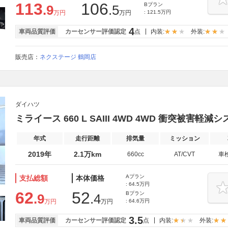
113
106
Bプラン
.9
.5
万円
万円
: 121.5万円
4
車両品質評価
カーセンサー評価認定
点
内装:
外装:
販売店：
ネクステージ 鶴岡店
ダイハツ
ミライース 660 L SAIII 4WD 4WD 衝突被害軽減
年式
走行距離
排気量
ミッション
2019年
2.1万km
660cc
AT/CVT
車
Aプラン
支払総額
本体価格
: 64.5万円
62
52
Bプラン
.9
.4
万円
万円
: 64.6万円
3.5
車両品質評価
カーセンサー評価認定
点
内装:
外装: