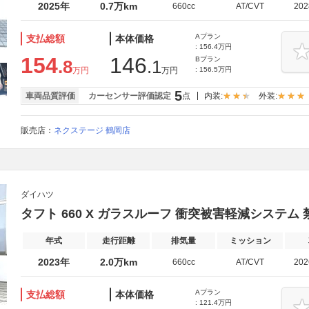
2025年
0.7万km
660cc
AT/CVT
20
Aプラン
支払総額
本体価格
: 156.4万円
154
146
Bプラン
.8
.1
万円
万円
: 156.5万円
5
車両品質評価
カーセンサー評価認定
点
内装:
外装:
販売店：
ネクステージ 鶴岡店
ダイハツ
タフト 660 X ガラスルーフ 衝突被害軽減システム
年式
走行距離
排気量
ミッション
2023年
2.0万km
660cc
AT/CVT
20
Aプラン
支払総額
本体価格
: 121.4万円