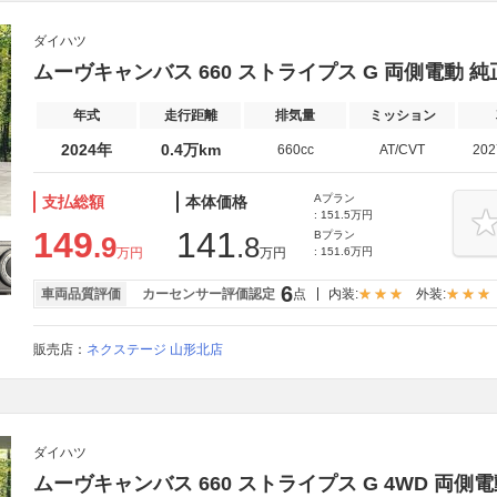
ダイハツ
ムーヴキャンバス 660 ストライプス G 両側電動 純
年式
走行距離
排気量
ミッション
2024年
0.4万km
660cc
AT/CVT
20
Aプラン
支払総額
本体価格
: 151.5万円
149
141
Bプラン
.9
.8
万円
万円
: 151.6万円
6
車両品質評価
カーセンサー評価認定
点
内装:
外装:
販売店：
ネクステージ 山形北店
ダイハツ
ムーヴキャンバス 660 ストライプス G 4WD 両側