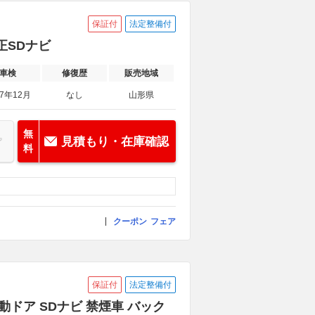
保証付
法定整備付
正SDナビ
車検
修復歴
販売地域
27年12月
なし
山形県
無
見積もり・在庫確認
料
クーポン
フェア
保証付
法定整備付
電動ドア SDナビ 禁煙車 バック