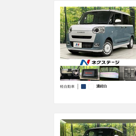
濃紺白
軽自動車