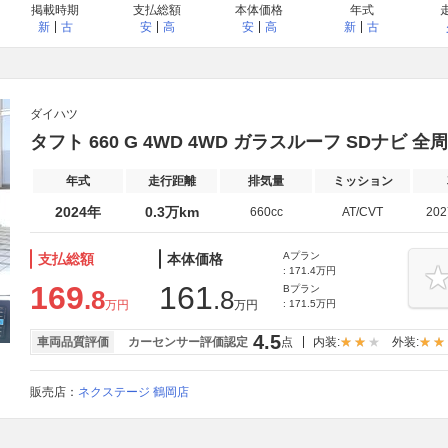
掲載時期
支払総額
本体価格
年式
新
古
安
高
安
高
新
古
ダイハツ
タフト 660 G 4WD 4WD ガラスルーフ SDナビ 
年式
走行距離
排気量
ミッション
2024年
0.3万km
660cc
AT/CVT
20
Aプラン
支払総額
本体価格
: 171.4万円
169
161
Bプラン
.8
.8
万円
万円
: 171.5万円
4.5
車両品質評価
カーセンサー評価認定
点
内装:
外装:
販売店：
ネクステージ 鶴岡店