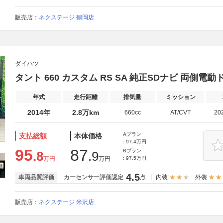
販売店：
ネクステージ 鶴岡店
ダイハツ
タント 660 カスタム RS SA 純正SDナビ 両側電動ド
年式
走行距離
排気量
ミッション
2014年
2.8万km
660cc
AT/CVT
20
Aプラン
支払総額
本体価格
: 97.4万円
95
87
Bプラン
.8
.9
万円
万円
: 97.5万円
4.5
車両品質評価
カーセンサー評価認定
点
内装:
外装:
販売店：
ネクステージ 米沢店