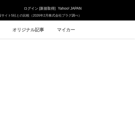
ログイン
[
新規取得
]
Yahoo! JAPAN
サイト5社との比較（2026年2月株式会社プラグ調べ）
オリジナル記事
マイカー