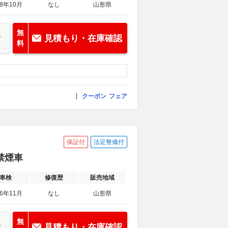
28年10月
なし
山形県
無
見積もり・在庫確認
料
クーポン
フェア
保証付
法定整備付
 禁煙車
車検
修復歴
販売地域
26年11月
なし
山形県
無
見積もり・在庫確認