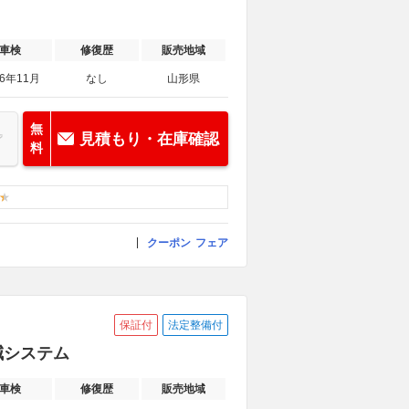
車検
修復歴
販売地域
26年11月
なし
山形県
無
見積もり・在庫確認
料
クーポン
フェア
保証付
法定整備付
軽減システム
車検
修復歴
販売地域