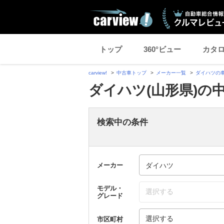
トップ
360°ビュー
カタ
carview!
中古車トップ
メーカー一覧
ダイハツの
ダイハツ(山形県)の
検索中の条件
メーカー
モデル・
選択する
グレード
選択する
市区町村