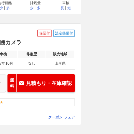
走行距離
排気量
車検
少
多
少
多
長
短
保証付
法定整備付
全周囲カメラ
車検
修復歴
販売地域
27年10月
なし
山形県
無
見積もり・在庫確認
料
クーポン
フェア