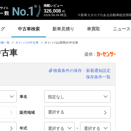
掲載レビュー
326,008
件
時点
※新車カタログのある自動車総合情報
2026.08.09
ログ
中古車検索
新車見積り
車買取
ニュース
車種一覧
ダイハツの中古車
ダイハツ(山形県)の中古車
中古車
提供：
検索条件の保存・新着通知設定
保存条件一覧
車名
選択する
販売地域
～
年式