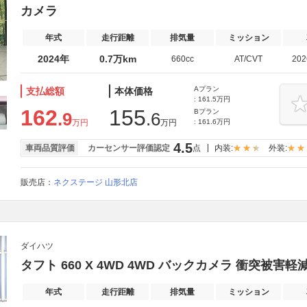
カメラ
年式
走行距離
排気量
ミッション
2024年
0.7万km
660cc
AT/CVT
20
Aプラン
支払総額
本体価格
: 161.5万円
162
155
Bプラン
.9
.6
万円
万円
: 161.6万円
4.5
車両品質評価
カーセンサー評価認定
点
内装:
外装:
販売店：
ネクステージ 山形北店
ダイハツ
タフト 660 X 4WD 4WD バックカメラ 衝突被害
年式
走行距離
排気量
ミッション