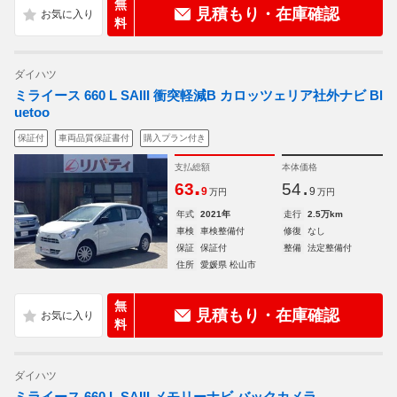
無
見積もり・在庫確認
料
ダイハツ
ミライース 660 L SAIII 衝突軽減B カロッツェリア社外ナビ Bl
uetoo
保証付
車両品質保証書付
購入プラン付き
支払総額
本体価格
.
.
63
54
9
9
万円
万円
年式
2021年
走行
2.5万km
車検
車検整備付
修復
なし
保証
保証付
整備
法定整備付
住所
愛媛県 松山市
無
見積もり・在庫確認
料
ダイハツ
ミライース 660 L SAIII メモリーナビ バックカメラ