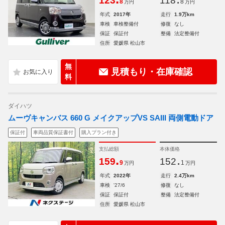
123
118
8
8
万円
万円
年式
2017年
走行
1.9万km
車検
車検整備付
修復
なし
保証
保証付
整備
法定整備付
住所
愛媛県 松山市
無
見積もり・在庫確認
料
ダイハツ
ムーヴキャンバス 660 G メイクアップVS SAIII 両側電動ドア
保証付
車両品質保証書付
購入プラン付き
支払総額
本体価格
.
.
159
152
9
1
万円
万円
年式
2022年
走行
2.4万km
車検
'27/6
修復
なし
保証
保証付
整備
法定整備付
住所
愛媛県 松山市