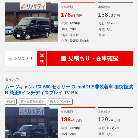
支払総額
本体価格
.
.
176
168
9
3
万円
万円
年式
2026年
走行
38km
車検
'28/1
修復
なし
保証
保証付
整備
-
住所
愛媛県 松山市
無
見積もり・在庫確認
料
ダイハツ
ムーヴキャンバス 660 セオリー G ecoIDLE非装着車 衝突軽減
B 純正9インチディスプレイ TV Blu
保証付
車両品質保証書付
購入プラン付き
支払総額
本体価格
.
.
136
129
9
4
万円
万円
年式
2023年
走行
0.2万km
車検
'26/10
修復
なし