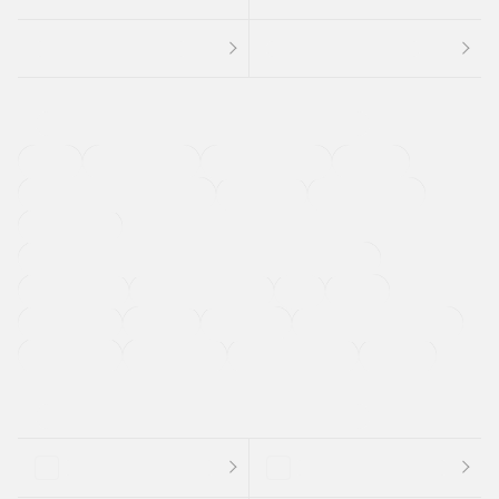
４ＷＤ
定期点検記録簿
ワンオーナーカー
福祉車両
メーカー系販売店取り扱い車
修復歴無し
アルミホイール
寒冷地仕様車
過給機設定モデル（ターボ・スーパーチャージャーなど)
ETC
CDプレーヤー
カーナビゲーション
禁煙車
法定整備付き
保証付き
エアバッグ
ディスチャージドランプ
支払総顔あり
クーポンあり
車両品質評価書付
新着車両