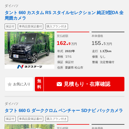
ダイハツ
タント 660 カスタム RS スタイルセレクション 純正9型DA 全
周囲カメラ
保証付
車両品質保証書付
購入プラン付き
支払総額
本体価格
.
.
162
155
9
5
万円
万円
年式
2022年
走行
1.3万km
車検
'27/1
修復
なし
保証
保証付
整備
法定整備付
住所
愛媛県 松山市
無
見積もり・在庫確認
料
ダイハツ
タフト 660 G ダーククロム ベンチャー SDナビ バックカメラ
保証付
車両品質保証書付
購入プラン付き
支払総額
本体価格