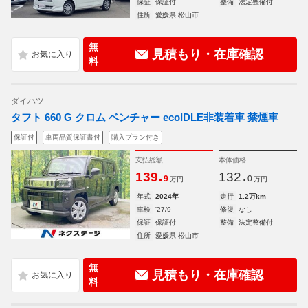
保証
保証付
整備
法定整備付
住所
愛媛県 松山市
無
見積もり・在庫確認
料
ダイハツ
タフト 660 G クロム ベンチャー ecoIDLE非装着車 禁煙車
保証付
車両品質保証書付
購入プラン付き
支払総額
本体価格
.
.
139
132
9
0
万円
万円
年式
2024年
走行
1.2万km
車検
'27/9
修復
なし
保証
保証付
整備
法定整備付
住所
愛媛県 松山市
無
見積もり・在庫確認
料