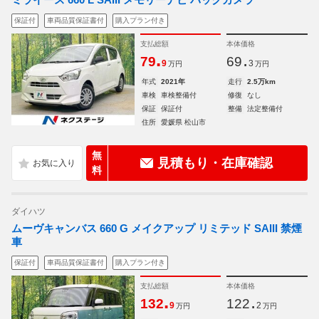
保証付
車両品質保証書付
購入プラン付き
支払総額
本体価格
.
.
79
69
9
3
万円
万円
年式
2021年
走行
2.5万km
車検
車検整備付
修復
なし
保証
保証付
整備
法定整備付
住所
愛媛県 松山市
無
見積もり・在庫確認
料
ダイハツ
ムーヴキャンバス 660 G メイクアップ リミテッド SAIII 禁煙
車
保証付
車両品質保証書付
購入プラン付き
支払総額
本体価格
.
.
132
122
9
2
万円
万円