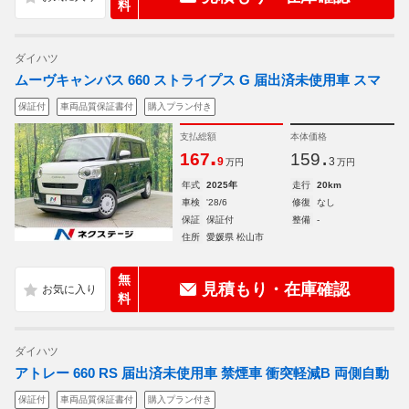
料
ダイハツ
ムーヴキャンバス 660 ストライプス G 届出済未使用車 スマ
保証付
車両品質保証書付
購入プラン付き
支払総額
本体価格
.
.
167
159
9
3
万円
万円
年式
2025年
走行
20km
車検
'28/6
修復
なし
保証
保証付
整備
-
住所
愛媛県 松山市
無
見積もり・在庫確認
料
ダイハツ
アトレー 660 RS 届出済未使用車 禁煙車 衝突軽減B 両側自動
保証付
車両品質保証書付
購入プラン付き