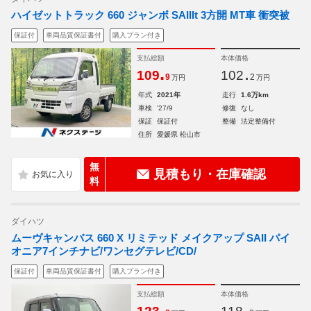
ハイゼットトラック 660 ジャンボ SAIIIt 3方開 MT車 衝突被
保証付
車両品質保証書付
購入プラン付き
支払総額
本体価格
.
.
109
102
9
2
万円
万円
年式
2021年
走行
1.6万km
車検
'27/9
修復
なし
保証
保証付
整備
法定整備付
住所
愛媛県 松山市
無
見積もり・在庫確認
料
ダイハツ
ムーヴキャンバス 660 X リミテッド メイクアップ SAII パイ
オニア7インチナビ/ワンセグテレビ/CD/
保証付
車両品質保証書付
購入プラン付き
支払総額
本体価格
.
.