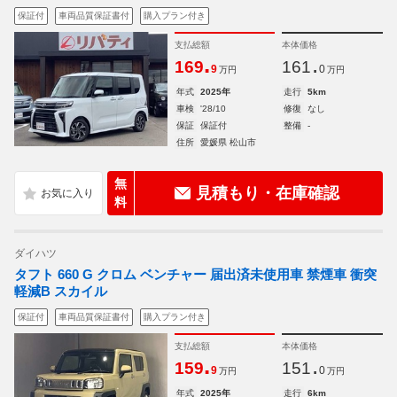
保証付
車両品質保証書付
購入プラン付き
支払総額
本体価格
.
.
169
161
9
0
万円
万円
年式
2025年
走行
5km
車検
'28/10
修復
なし
保証
保証付
整備
-
住所
愛媛県 松山市
無
見積もり・在庫確認
料
ダイハツ
タフト 660 G クロム ベンチャー 届出済未使用車 禁煙車 衝突
軽減B スカイル
保証付
車両品質保証書付
購入プラン付き
支払総額
本体価格
.
.
159
151
9
0
万円
万円
年式
2025年
走行
6km