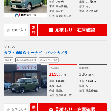
年式
2019年
走行
2.7万km
車検
車検整備付
修復
なし
保証
保証付
整備
法定整備付
住所
愛媛県 松山市
無
見積もり・在庫確認
料
ダイハツ
タフト 660 G カーナビ バックカメラ
保証付
車両品質保証書付
購入プラン付き
支払総額
本体価格
.
.
113
106
9
0
万円
万円
年式
2020年
走行
3.0万km
車検
'27/6
修復
なし
保証
保証付
整備
法定整備付
住所
愛媛県 松山市
無
見積もり・在庫確認