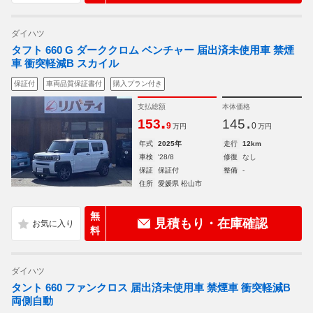
ダイハツ
タフト 660 G ダーククロム ベンチャー 届出済未使用車 禁煙
車 衝突軽減B スカイル
保証付
車両品質保証書付
購入プラン付き
支払総額
本体価格
.
.
153
145
9
0
万円
万円
年式
2025年
走行
12km
車検
'28/8
修復
なし
保証
保証付
整備
-
住所
愛媛県 松山市
無
見積もり・在庫確認
料
ダイハツ
タント 660 ファンクロス 届出済未使用車 禁煙車 衝突軽減B
両側自動