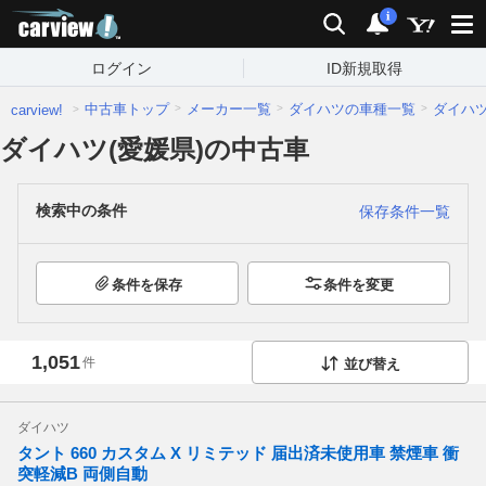
carview!
検索
通知
i
ログイン
ID新規取得
中古車トップ
メーカー一覧
ダイハツの車種一覧
ダイハ
carview!
ダイハツ(愛媛県)の中古車
検索中の条件
保存条件一覧
条件を保存
条件を変更
1,051
件
並び替え
ダイハツ
タント 660 カスタム X リミテッド 届出済未使用車 禁煙車 衝
突軽減B 両側自動