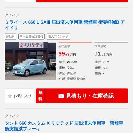
ダイハツ
ミライース 660 L SAIII 届出済未使用車 禁煙車 衝突軽減B ア
イドリ
保証付
車両品質保証書付
購入プラン付き
支払総額
本体価格
.
.
99
91
9
1
万円
万円
年式
2026年
走行
7km
車検
'29/1
修復
なし
保証
保証付
整備
-
住所
愛媛県 松山市
無
見積もり・在庫確認
料
ダイハツ
タント 660 カスタム X リミテッド 届出済未使用車 禁煙車
衝突軽減ブレーキ