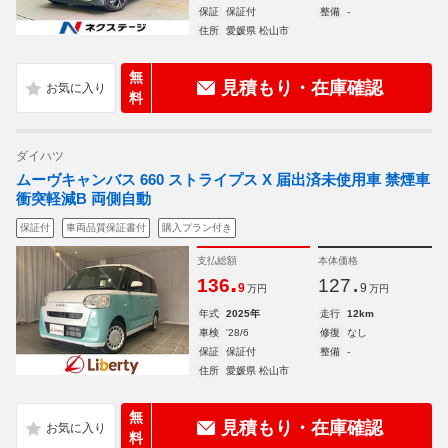
保証
保証付
整備
-
住所
愛媛県 松山市
無
見積もり・在庫確認
料
ダイハツ
ムーヴキャンバス 660 ストライプス X 届出済未使用車 禁煙車
衝突軽減B 両側自動
保証付
車両品質保証書付
購入プラン付き
支払総額
本体価格
.
.
136
127
9
9
万円
万円
年式
2025年
走行
12km
車検
'28/6
修復
なし
保証
保証付
整備
-
住所
愛媛県 松山市
無
見積もり・在庫確認
料