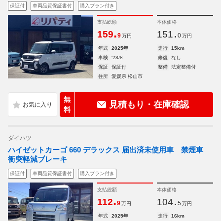
保証付
車両品質保証書付
購入プラン付き
支払総額
本体価格
.
.
159
151
9
0
万円
万円
年式
2025年
走行
15km
車検
'28/8
修復
なし
保証
保証付
整備
法定整備付
住所
愛媛県 松山市
無
見積もり・在庫確認
料
ダイハツ
ハイゼットカーゴ 660 デラックス 届出済未使用車 禁煙車
衝突軽減ブレーキ
保証付
車両品質保証書付
購入プラン付き
支払総額
本体価格
.
.
112
104
9
5
万円
万円
年式
2025年
走行
16km