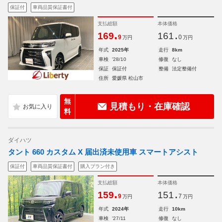
保証付
車両品質保証書付
支払総額
本体価格
.
.
169
161
9
0
万円
万円
年式
2025年
走行
8km
車検
'28/10
修復
なし
保証
保証付
整備
法定整備付
住所
愛媛県 松山市
無
見積もり・在庫確認
料
ダイハツ
タント 660 カスタム X 届出済未使用車 スマートアシスト
保証付
車両品質保証書付
購入プラン付き
支払総額
本体価格
.
.
159
151
9
7
万円
万円
年式
2024年
走行
10km
車検
'27/11
修復
なし