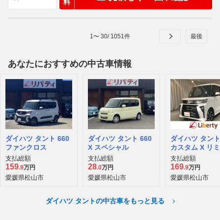
料
1
〜
30
/
1051
件
あなたにおすすめの中古車情報
ダイハツ タント 660
ダイハツ タント 660
ダイハツ タント 
ファンクロス
X スペシャル
カスタム X リ
ド
支払総額
支払総額
支払総額
159
28
169
.9
万円
.0
万円
.9
万円
愛媛県松山市
愛媛県松山市
愛媛県松山市
ダイハツ タントの中古車をもっと見る