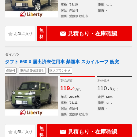
車検
'28/10
修復
なし
保証
保証付
整備
-
住所
愛媛県 松山市
無
見積もり・在庫確認
料
ダイハツ
タフト 660 X 届出済未使用車 禁煙車 スカイルーフ 衝突
保証付
車両品質保証書付
購入プラン付き
支払総額
本体価格
.
.
119
110
9
8
万円
万円
年式
2025年
走行
6km
車検
'28/11
修復
なし
保証
保証付
整備
-
住所
愛媛県 松山市
無
見積もり・在庫確認
料