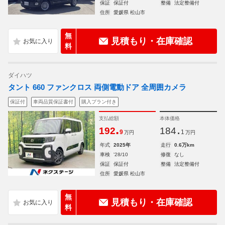
保証
保証付
整備
法定整備付
住所
愛媛県 松山市
無
見積もり・在庫確認
料
ダイハツ
タント 660 ファンクロス 両側電動ドア 全周囲カメラ
保証付
車両品質保証書付
購入プラン付き
支払総額
本体価格
.
.
192
184
9
1
万円
万円
年式
2025年
走行
0.6万km
車検
'28/10
修復
なし
保証
保証付
整備
法定整備付
住所
愛媛県 松山市
無
見積もり・在庫確認
料