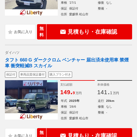
車検
'27/1
修復
なし
保証
保証付
整備
-
住所
愛媛県 松山市
無
見積もり・在庫確認
料
ダイハツ
タフト 660 G ダーククロム ベンチャー 届出済未使用車 禁煙
車 衝突軽減B スカイル
保証付
車両品質保証書付
購入プラン付き
支払総額
本体価格
.
.
149
141
9
1
万円
万円
年式
2025年
走行
20km
車検
'28/6
修復
なし
保証
保証付
整備
-
住所
愛媛県 松山市
無
見積もり・在庫確認