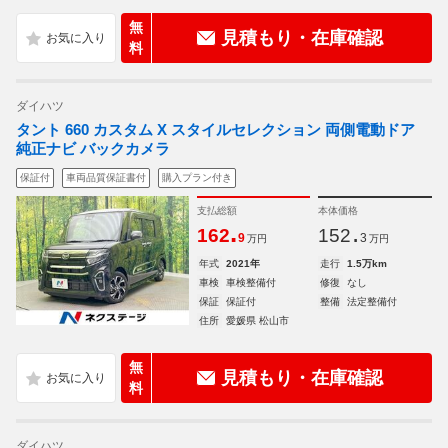
無
見積もり・在庫確認
料
ダイハツ
タント 660 カスタム X スタイルセレクション 両側電動ドア
純正ナビ バックカメラ
保証付
車両品質保証書付
購入プラン付き
支払総額
本体価格
.
.
162
152
9
3
万円
万円
年式
2021年
走行
1.5万km
車検
車検整備付
修復
なし
保証
保証付
整備
法定整備付
住所
愛媛県 松山市
無
見積もり・在庫確認
料
ダイハツ