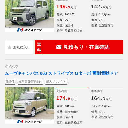
.
.
149
142
9
4
万円
万円
年式
2024年
走行
1.4万km
車検
'27/2
修復
なし
保証
保証付
整備
法定整備付
住所
愛媛県 松山市
無
見積もり・在庫確認
料
ダイハツ
ムーヴキャンバス 660 ストライプス Gターボ 両側電動ドア
保証付
車両品質保証書付
購入プラン付き
支払総額
本体価格
.
.
174
164
9
3
万円
万円
年式
2023年
走行
1.4万km
車検
車検整備付
修復
なし
保証
保証付
整備
法定整備付
住所
愛媛県 松山市