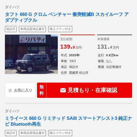
ダイハツ
タフト 660 G クロム ベンチャー 衝突軽減B スカイルーフ ア
ダプティブクル
保証付
車両品質保証書付
購入プラン付き
支払総額
本体価格
.
.
139
131
9
4
万円
万円
年式
2025年
走行
0.8万km
車検
'28/2
修復
なし
保証
保証付
整備
法定整備付
住所
愛媛県 松山市
無
見積もり・在庫確認
料
ダイハツ
ミライース 660 G リミテッド SAIII スマートアシスト3 純正ナ
ビ Bluetooth再生
保証付
車両品質保証書付
購入プラン付き