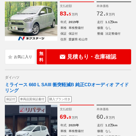
支払総額
本体価格
.
.
83
72
5
9
万円
万円
年式
2019年
走行
1.1万km
車検
車検整備付
修復
なし
保証
保証付
整備
法定整備付
住所
愛媛県 松山市
無
見積もり・在庫確認
料
ダイハツ
ミライース 660 L SAIII 衝突軽減B 純正CDオーディオ アイド
リング
保証付
車両品質保証書付
購入プラン付き
支払総額
本体価格
.
.
69
60
9
9
万円
万円
年式
2020年
走行
1.2万km
車検
車検整備付
修復
なし